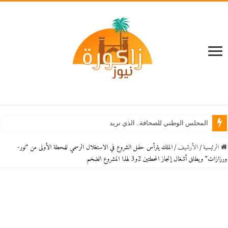
المجلس الوطني للصحافة.. الذي نريد
الرئيسية
/
اﻷرشيف
/
الملك يترأس حفل الشروع في الاستغلال الرسمي للمحطة الأولى من “نور-
ورزازات” ويطلق أشغال إنجاز المحطتين 2و3 لهذا المشروع الضخم