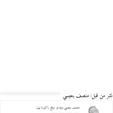
نشر من قبل: منصف بنعيسي
منصف بنعيسي ويبماستر موقع زاكورة نيوز.