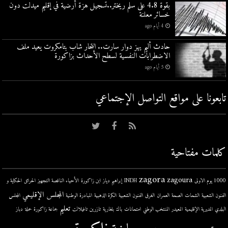
بقوة 4.8 على سلم ريختر..تسجيل هزة أرضية في إقليم ميدلت دون
خسائر معلنة
4 أيام ago
حادث أليم يهز دوار سارت.. انتحار شاب بتامكروت يعيد ملف
الاضطرابات النفسية لسطح الأحداث بزاكورة
5 أيام ago
تابعونا على مواقع التواصل اﻹجتماعي
كلمات مفتاحية
zagora
zagoura
1000 يوم الاولى
INDH
إبراهيم دياز
ابن زاكورة
الأحياء الناقصة التجهيز
الحرائق
الحكاية و
المجلس الإقليمي
الفنون الشعبية
الشحات
الصحة
العمران
الغرق
الفنون الشعبية
الكرة الذهبية
المبادرة الوطنية
المجلس
تعليم
البلدي
المديرية الإقليمية
المعيدر
المنتخب الوطني
امتحانات
باك
بلغارية
تازرين
تافيلالت
جماعة زاكورة
حملة
دباز