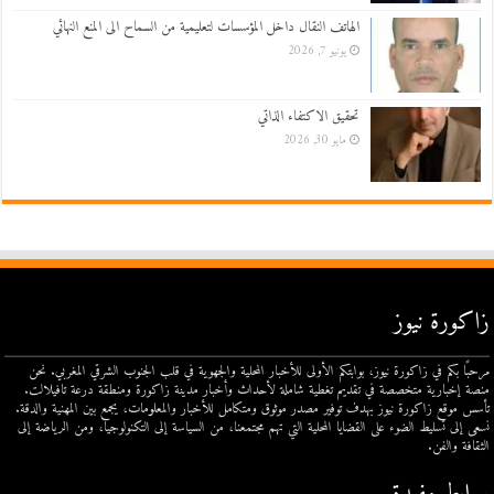
الهاتف النقال داخل المؤسسات لتعليمية من السماح الى المنع النهائي
يونيو 7, 2026
تحقيق الاكتفاء الذاتي
مايو 30, 2026
زاكورة نيوز
مرحبًا بكم في زاكورة نيوز، بوابتكم الأولى للأخبار المحلية والجهوية في قلب الجنوب الشرقي المغربي. نحن
منصة إخبارية متخصصة في تقديم تغطية شاملة لأحداث وأخبار مدينة زاكورة ومنطقة درعة تافيلالت.
تأسس موقع زاكورة نيوز بهدف توفير مصدر موثوق ومتكامل للأخبار والمعلومات، يجمع بين المهنية والدقة.
نسعى إلى تسليط الضوء على القضايا المحلية التي تهم مجتمعنا، من السياسة إلى التكنولوجيا، ومن الرياضة إلى
الثقافة والفن.