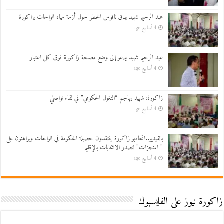
عبد الرحيم شهيد يدق ناقوس الخطر حول أزمة مياه الواحات بزاكورة
4 أسابيع ago
عبد الرحيم شهيد يدعو إلى وضع مصلحة زاكورة فوق كل اعتبار
4 أسابيع ago
زاكورة: شهيد يهاجم “التغول الحكومي” في لقاء تواصلي
4 أسابيع ago
بالفيديو..اتحاديو زاكورة ينتقدون حصيلة الحكومة في الواحات ويراهنون على
” المنجزات” لتصدر الانتخابات بالإقليم
4 أسابيع ago
زاكورة نيوز على الفايسبوك