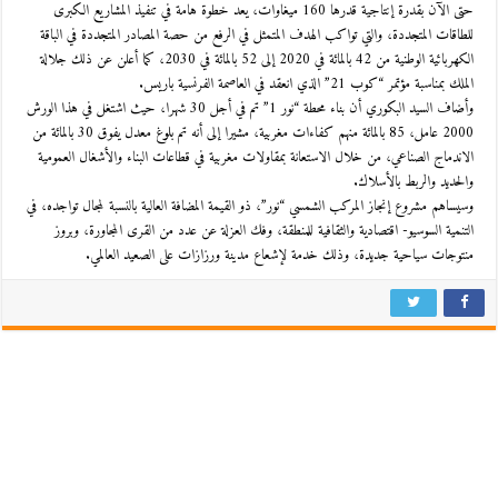
حتى الآن بقدرة إنتاجية قدرها 160 ميغاوات، يعد خطوة هامة في تنفيذ المشاريع الكبرى
للطاقات المتجددة، والتي تواكب الهدف المتمثل في الرفع من حصة المصادر المتجددة في الباقة
الكهربائية الوطنية من 42 بالمائة في 2020 إلى 52 بالمائة في 2030، كما أعلن عن ذلك جلالة
الملك بمناسبة مؤتمر “كوب 21” الذي انعقد في العاصمة الفرنسية باريس.
وأضاف السيد البكوري أن بناء محطة “نور 1” تم في أجل 30 شهرا، حيث اشتغل في هذا الورش
2000 عامل، 85 بالمائة منهم كفاءات مغربية، مشيرا إلى أنه تم بلوغ معدل يفوق 30 بالمائة من
الاندماج الصناعي، من خلال الاستعانة بمقاولات مغربية في قطاعات البناء والأشغال العمومية
والحديد والربط بالأسلاك.
وسيساهم مشروع إنجاز المركب الشمسي “نور”، ذو القيمة المضافة العالية بالنسبة لمجال تواجده، في
التنمية السوسيو- اقتصادية والثقافية للمنطقة، وفك العزلة عن عدد من القرى المجاورة، وبروز
منتوجات سياحية جديدة، وذلك خدمة لإشعاع مدينة ورزازات على الصعيد العالمي.