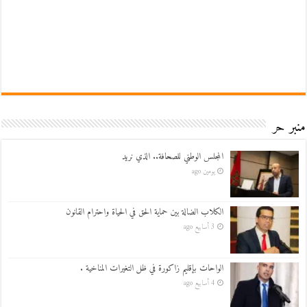
منبر حر
المجلس الوطني للصحافة.. الذي نريد
يومين ago
الكلاب الضالة بين حماية الحق في الحياة واحترام القانون
3 أسابيع ago
الواحات بإقليم زاكورة في ظل التغيرات المناخية .
4 أسابيع ago