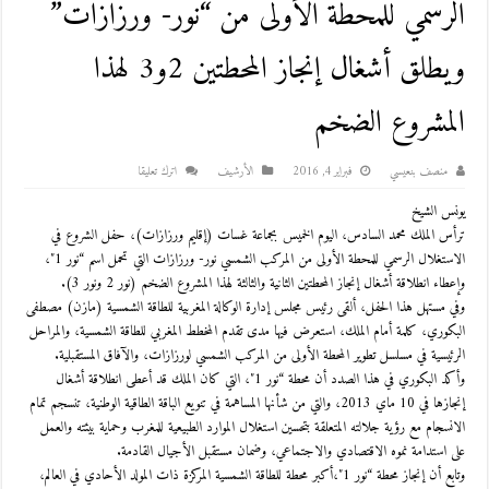
الرسمي للمحطة الأولى من “نور- ورزازات”
ويطلق أشغال إنجاز المحطتين 2و3 لهذا
المشروع الضخم
منصف بنعيسي
فبراير 4, 2016
اﻷرشيف
اترك تعليقا
يونس الشيخ
ترأس الملك محمد السادس، اليوم الخميس بجماعة غسات (إقليم ورزازات)، حفل الشروع في
الاستغلال الرسمي للمحطة الأولى من المركب الشمسي نور- ورزازات التي تحمل اسم “نور 1″،
وإعطاء انطلاقة أشغال إنجاز المحطتين الثانية والثالثة لهذا المشروع الضخم (نور 2 ونور 3).
وفي مستهل هذا الحفل، ألقى رئيس مجلس إدارة الوكالة المغربية للطاقة الشمسية (مازن) مصطفى
البكوري، كلمة أمام الملك، استعرض فيها مدى تقدم المخطط المغربي للطاقة الشمسية، والمراحل
الرئيسية في مسلسل تطوير المحطة الأولى من المركب الشمسي لورزازات، والآفاق المستقبلية.
وأكد البكوري في هذا الصدد أن محطة “نور 1″، التي كان الملك قد أعطى انطلاقة أشغال
إنجازها في 10 ماي 2013، والتي من شأنها المساهمة في تنويع الباقة الطاقية الوطنية، تنسجم تمام
الانسجام مع رؤية جلالته المتعلقة بتحسين استغلال الموارد الطبيعية للمغرب وحماية بيئته والعمل
على استدامة نموه الاقتصادي والاجتماعي، وضمان مستقبل الأجيال القادمة.
وتابع أن إنجاز محطة “نور 1″،أكبر محطة للطاقة الشمسية المركزة ذات المولد الأحادي في العالم،