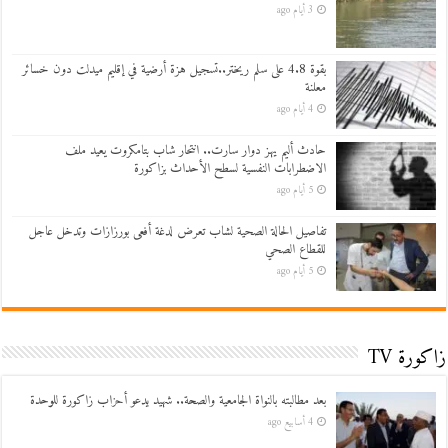
3 أيام ago
بقوة 4.8 على سلم ريختر..تسجيل هزة أرضية في إقليم ميدلت دون خسائر
معلنة
4 أيام ago
حادث أليم يهز دوار سارت.. انتحار شاب بتامكروت يعيد ملف
الاضطرابات النفسية لسطح الأحداث بزاكورة
5 أيام ago
تفاصيل الحالة الصحية لشاب تعرض لدغة أفعى بورزازات وتدخل عاجل
للقطاع الصحي
5 أيام ago
زاكورة TV
بعد مطالبته بالنواة الجامعية والصحة.. شهيد يدعو أحزاب زاكورة للوحدة
4 أسابيع ago