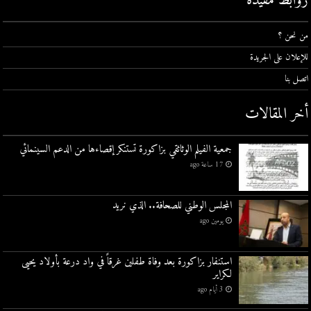
روابط مفيدة
من نحن ؟
للإعلان على الجريدة
اتصل بنا
أخر المقالات
جمعية الفيلم الوثائقي بزاكورة تستنكر إقصاءها من الدعم السينمائي
17 ساعة ago
المجلس الوطني للصحافة.. الذي نريد
يومين ago
استنفار بزاكورة بعد وفاة طفلين غرقاً في واد درعة بأولاد يحيى
لكراير
3 أيام ago