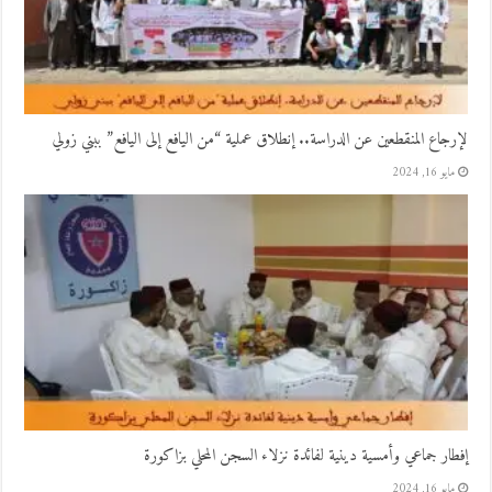
لإرجاع المنقطعين عن الدراسة.. إنطلاق عملية “من اليافع إلى اليافع” ببني زولي
مايو 16, 2024
إفطار جماعي وأمسية دينية لفائدة نزلاء السجن المحلي بزاكورة
مايو 16, 2024