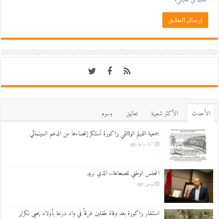
اﻷحدث
اﻷكثر شعبية
تعاليق
وسوم
جمعية الفيلم الوثائقي بزاكورة تستنكر إقصاءها من الدعم السينمائي
17 ساعة ago
المجلس الوطني للصحافة.. الذي نريد
يومين ago
استنفار بزاكورة بعد وفاة طفلين غرقاً في واد درعة بأولاد يحيى لكراير