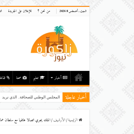
من نحن ؟
للإعلان على الجريدة
ات
السبت , أغسطس 8 2026
أخبار
تعليم
صحة
ثقافة
أخبار عاجلة
المجلس الوطني للصحافة.. الذي نريد
الرئيسية
/
اﻷرشيف
/
الملك يجري اتصالا هاتفيا مع سلطان عما