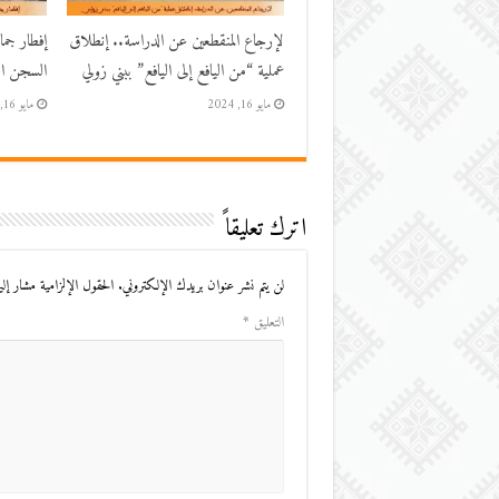
لإرجاع المنقطعين عن الدراسة.. إنطلاق
إفطار جم
عملية “من اليافع إلى اليافع” ببني زولي
السجن الم
مايو 16, 2024
مايو 16, 2024
اترك تعليقاً
لن يتم نشر عنوان بريدك الإلكتروني.
الحقول الإلزامية مشار إليه
التعليق
*