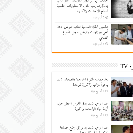
حادث أليم يهز دوار سارت.. انتحار شاب
بتامكروت يعيد ملف الاضطرابات النفسية
لسطح الأحداث بزاكورة
5 أيام ago
تفاصيل الحالة الصحية لشاب تعرض لدغة
أفعى بورزازات وتدخل عاجل للقطاع
الصحي
6 أيام ago
 TV
بعد مطالبته بالنواة الجامعية والصحة.. شهيد
يدعو أحزاب زاكورة للوحدة
4 أسابيع ago
عبد الرحيم شهيد يدق ناقوس الخطر حول
أزمة مياه الواحات بزاكورة
4 أسابيع ago
عبد الرحيم شهيد يدعو إلى وضع مصلحة
زاكورة فوق كل اعتبار