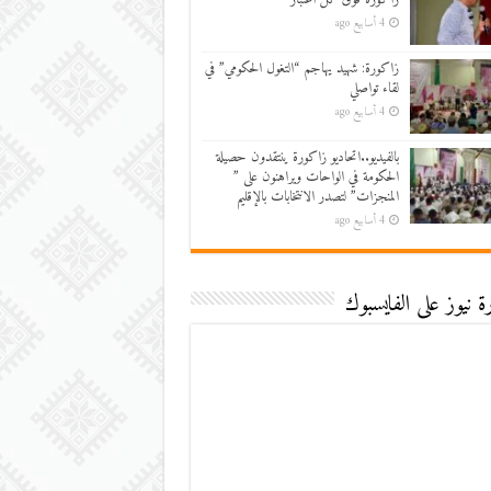
4 أسابيع ago
زاكورة: شهيد يهاجم “التغول الحكومي” في
لقاء تواصلي
4 أسابيع ago
بالفيديو..اتحاديو زاكورة ينتقدون حصيلة
الحكومة في الواحات ويراهنون على ”
المنجزات” لتصدر الانتخابات بالإقليم
4 أسابيع ago
 نيوز على الفايسبوك