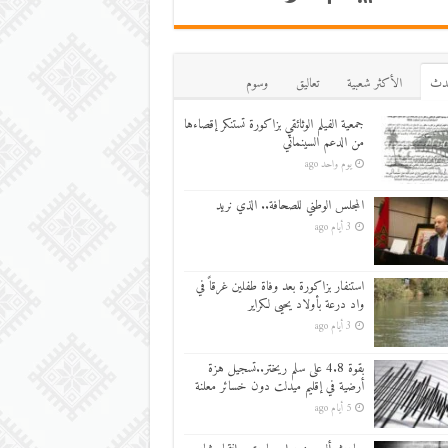
دث
اﻷكثر شعبية
تعاليق
وسوم
جمعية الفيلم الوثائقي بزاكورة تستنكر إقصاءها
من الدعم السينمائي
يوم واحد ago
المجلس الوطني للصحافة.. الذي نريد
3 أيام ago
استنفار بزاكورة بعد وفاة طفلين غرقاً في
واد درعة بأولاد يحيى لكراير
3 أيام ago
بقوة 4.8 على سلم ريختر..تسجيل هزة
أرضية في إقليم ميدلت دون خسائر معلنة
5 أيام ago