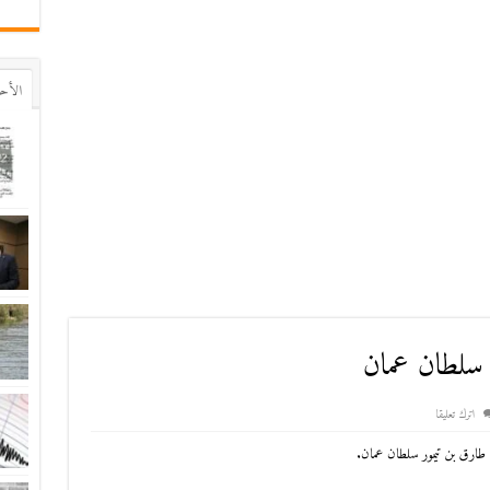
اﻷح
 سلطان عمان
اترك تعليقا
 طارق بن تيمور سلطان عمان.