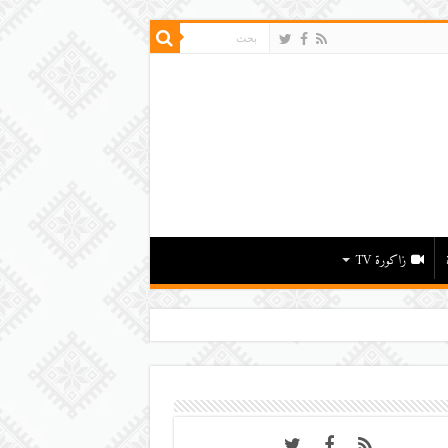
زاكورة TV