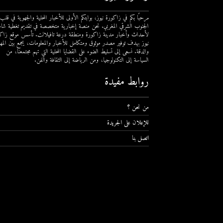
مرحبًا بكم في زاكورة نيوز، بوابتكم الأولى للأخبار المحلية والجهوية في قلب
الجنوب الشرقي المغربي. نحن منصة إخبارية متخصصة في تقديم تغطية شام
لأحداث وأخبار مدينة زاكورة ومنطقة درعة تافيلالت. تأسس موقع زاك
نيوز بهدف توفير مصدر موثوق ومتكامل للأخبار والمعلومات، يجمع بين المهن
والدقة. نسعى إلى تسليط الضوء على القضايا المحلية التي تهم مجتمعنا، من
السياسة إلى التكنولوجيا، ومن الرياضة إلى الثقافة والفن.
روابط مفيدة
من نحن ؟
للإعلان على الجريدة
اتصل بنا