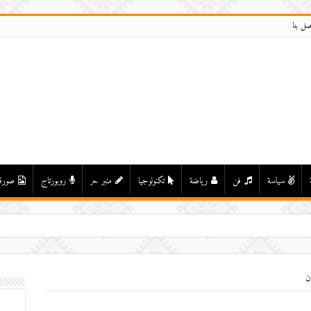
صل بنا
سياسة
فن
رياضة
تكنولوجيا
منبر حر
روبورتاج
صورة
ن