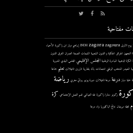
ات مفتاحية
zagora
zagoura
ى
INDH
إبراهيم دياز
ابن زاكورة
الأحياء
 التجهيز
الحرائق
الحكاية و الفنون الشعبية
الشحات
الصحة
العمران
الغرق
الفنون
المجلس الإقليمي
الكرة الذهبية
المبادرة الوطنية
المجلس البلدي
المديرية
تعليم
ية
المعيدر
المنتخب الوطني
امتحانات
باك
بلغارية
تازرين
تافيلالت
جماعة
رياضة
درعة
حملة
دباز
درعة تافيلالت
دورة يونيو
روائي مغربي
كورة
كرة
زكونو
ستارا زاكورة
طه العياشي
قسم العمل الإجتماعي
م
مجلة
مهرجان
نتائج الباكلوريا
واد درعة