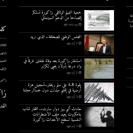
جمعية الفيلم الوثائقي بزاكورة تستنكر
لة
إقصاءها من الدعم السينمائي
ورة
يوم واحد ago
ية
كلم
المجلس الوطني للصحافة.. الذي نريد
3 أيام ago
1000 يوم الاول
الناقصة
استنفار بزاكورة بعد وفاة طفلين غرقاً في
الشعبية
واد درعة بأولاد يحيى لكراير
الإقليم
3 أيام ago
زاكورة
بقوة 4.8 على سلم ريختر..تسجيل هزة
زا
أرضية في إقليم ميدلت دون خسائر معلنة
5 أيام ago
القد
حادث أليم يهز دوار سارت.. انتحار شاب
بتامكروت يعيد ملف الاضطرابات
النفسية لسطح الأحداث بزاكورة
5 أيام ago