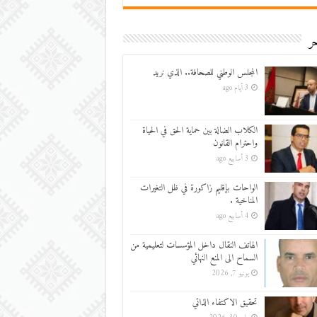
ر
المجلس الوطني للصحافة.. الذي نريد
3 أيام ago
الكلاب الضالة بين حماية الحق في الحياة
واحترام القانون
3 أسابيع ago
الواحات بإقليم زاكورة في ظل التغيرات
المناخية .
4 أسابيع ago
الهاتف النقال داخل المؤسسات لتعليمية من
السماح الى المنع النهائي
يونيو 7, 2026
تحقيق الاكتفاء الذاتي