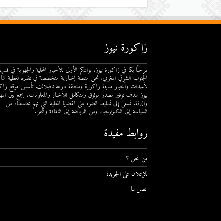
زاكورة نيوز
مرحبًا بكم في زاكورة نيوز، بوابتكم الأولى للأخبار المحلية والجهوية في قلب
الجنوب الشرقي المغربي. نحن منصة إخبارية متخصصة في تقديم تغطية شام
لأحداث وأخبار مدينة زاكورة ومنطقة درعة تافيلالت. تأسس موقع زاك
نيوز بهدف توفير مصدر موثوق ومتكامل للأخبار والمعلومات، يجمع بين المهن
والدقة. نسعى إلى تسليط الضوء على القضايا المحلية التي تهم مجتمعنا، من
السياسة إلى التكنولوجيا، ومن الرياضة إلى الثقافة والفن.
روابط مفيدة
من نحن ؟
للإعلان على الجريدة
اتصل بنا