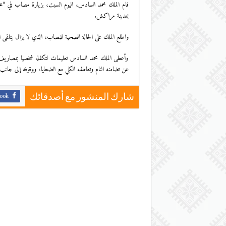
قام الملك محمد السادس، اليوم السبت، بزيارة مصاب في “محر
بمدينة مراكش.
واطلع الملك على الحالة الصحية للمصاب، الذي لا يزال يتلقى ال
وأعطى الملك محمد السادس تعليمات لتكفله شخصيا بمصاريف 
عن تضامنه التام وتعاطفه الكلي مع الضحايا، ووقوفه إلى جانب 
ook
شارك المنشور مع أصدقائك