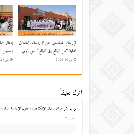
لإرجاع المنقطعين عن الدراسة.. إنطلاق
إفطار جم
عملية “من اليافع إلى اليافع” ببني زولي
السجن الم
مايو 16, 2024
مايو 16, 2024
اترك تعليقاً
لن يتم نشر عنوان بريدك الإلكتروني.
الحقول الإلزامية مشار إليه
التعليق
*