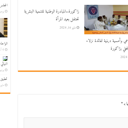
المجلس
زاكورة..المبادرة الوطنية للتنمية البشرية
يومين 
تحتفل بعيد المرأة
مايو 16, 2024
اعي وأمسية دينية لفائدة نزلاء
الواحا
حلي بزاكورة
4 أسابيع ago
النهائي
يونيو 7, 6
تحقيق 
مايو 30, 26
ا بـ
*