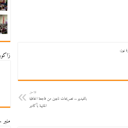
 نيوز.
زاكورة
اللاحق
بالفيديو .. تصريحات ناجين من فاجعة الحافلة
الملتهبة بأكادير
منبر ح