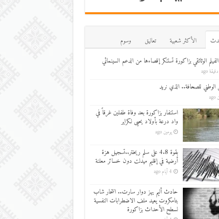
دث
اﻷكثر شعبية
تعاليق
وسوم
لفيلم الوثائقي بزاكورة تستنكر إقصاءها من الدعم السينمائي
 الوطني للصحافة.. الذي نريد
ago
استنفار بزاكورة بعد وفاة طفلين غرقاً في
واد درعة بأولاد يحيى لكراير
يومين ago
بقوة 4.8 على سلم ريختر..تسجيل هزة
أرضية في إقليم ميدلت دون خسائر معلنة
4 أيام ago
حادث أليم يهز دوار سارت.. انتحار شاب
بتامكروت يعيد ملف الاضطرابات النفسية
لسطح الأحداث بزاكورة