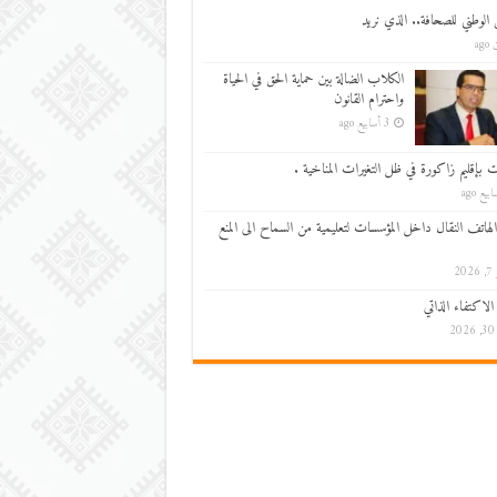
 الوطني للصحافة.. الذي نريد
ago
الكلاب الضالة بين حماية الحق في الحياة
واحترام القانون
3 أسابيع ago
ت بإقليم زاكورة في ظل التغيرات المناخية .
الهاتف النقال داخل المؤسسات لتعليمية من السماح الى المنع
202
الاكتفاء الذاتي
20