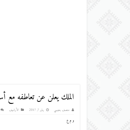
الملك يعلن عن تعاطفه مع أسر
منصف بنعيسي
يناير 7, 2017
اﻷرشيف
و م ع