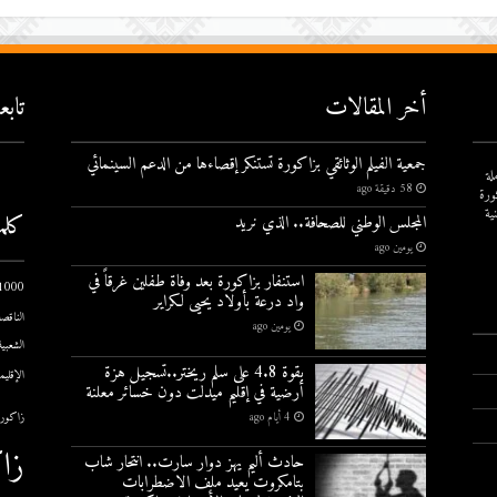
أخر المقالات
تاب
جمعية الفيلم الوثائقي بزاكورة تستنكر إقصاءها من الدعم السينمائي
لة
58 دقيقة ago
ورة
ية
كلم
المجلس الوطني للصحافة.. الذي نريد
يومين ago
استنفار بزاكورة بعد وفاة طفلين غرقاً في
1000 يوم الاول
واد درعة بأولاد يحيى لكراير
الناقصة
يومين ago
الشعبية
بقوة 4.8 على سلم ريختر..تسجيل هزة
الإقليم
أرضية في إقليم ميدلت دون خسائر معلنة
4 أيام ago
زاكورة
زا
حادث أليم يهز دوار سارت.. انتحار شاب
بتامكروت يعيد ملف الاضطرابات