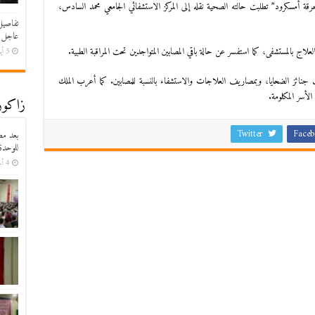
قة أمسكرود” تطلبت حالته الصحية نقله إلى المركز الاستشفائي الجامعي محمد السادس،
تفاصيل
عاجل 
علاج بالمستشفى، كما استفسر عن حالة باقي المصابين المتواجدين تحت المراقبة الطبية.
5 أيام ago
جنائز الضحايا، وبمصاريف العلاجات والاستشفاء بالنسبة للمصابين. كما أعرب الملك
الأسر المكلومة.
زاكورة
Twitter
Faceb
بعد مط
للوحدة
4 أسابيع ago