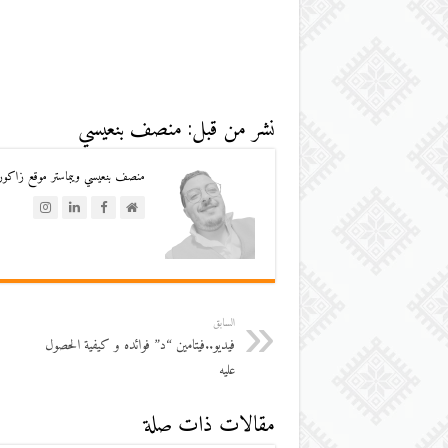
نشر من قبل: منصف بنعيسي
منصف بنعيسي ويبماستر موقع زاكورة
السابق
فيديو..فيتامين “د” فوائده و كيفية الحصول
عليه
مقالات ذات صلة