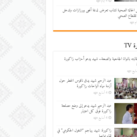
4 أيام ago
 الحالة الصحية لشاب تعرض لدغة أفعى بورزازات وتدخل
للقطاع الصحي
 TV
البته بالنواة الجامعية والصحة.. شهيد يدعو أحزاب زاكورة
عبد الرحيم شهيد يدق ناقوس الخطر حول
أزمة مياه الواحات بزاكورة
4 أسابيع ago
عبد الرحيم شهيد يدعو إلى وضع مصلحة
زاكورة فوق كل اعتبار
4 أسابيع ago
زاكورة: شهيد يهاجم “التغول الحكومي” في
لقاء تواصلي