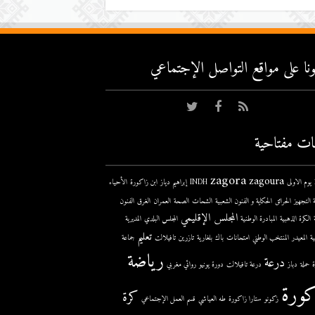
عونا على مواقع التواصل اﻹجتماعي
ات مفتاحية
zagora
zagoura
ى
INDH
إبراهيم دياز
ابن زاكورة
الأحياء
 التجهيز
الحرائق
الحكاية و الفنون الشعبية
الشحات
الصحة
العمران
الغرق
الفنون
المجلس الإقليمي
الكرة الذهبية
المبادرة الوطنية
المجلس البلدي
المديرية
تعليم
ية
المعيدر
المنتخب الوطني
امتحانات
باك
بلغارية
تازرين
تافيلالت
جماعة
رياضة
درعة
حملة
دباز
درعة تافيلالت
دورة يونيو
روائي مغربي
كورة
كرة
زكونو
ستارا زاكورة
طه العياشي
قسم العمل الإجتماعي