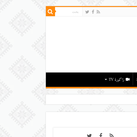
زاكورة TV