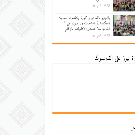
4 أسابيع ago
بالفيديو..اتحاديو زاكورة ينتقدون حصيلة
الحكومة في الواحات ويراهنون على ”
المنجزات” لتصدر الانتخابات بالإقليم
4 أسابيع ago
 نيوز على الفايسبوك
ر