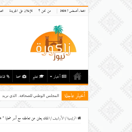
من نحن ؟
للإعلان على الجريدة
اتص
الجمعة , أغسطس 7 2026
أخبار
تعليم
صحة
ثقافة
أخبار عاجلة
المجلس الوطني للصحافة.. الذي نريد
الرئيسية
/
اﻷرشيف
/
الملك يعلن عن تعاطفه مع أسر ضحايا ” م