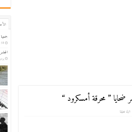
اﻷح
جمعية ا
58 دقيقة ago
المجلس
يومين 
 ضحايا ” محرقة أمسكرود “
اترك تعليقا