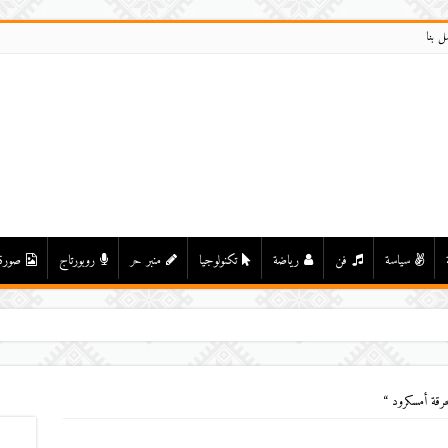
ل بنا
سياسة
فن
رياضة
تكنولوجيا
منبر حر
روبورتاج
صورة
حرقة أمسكرود “