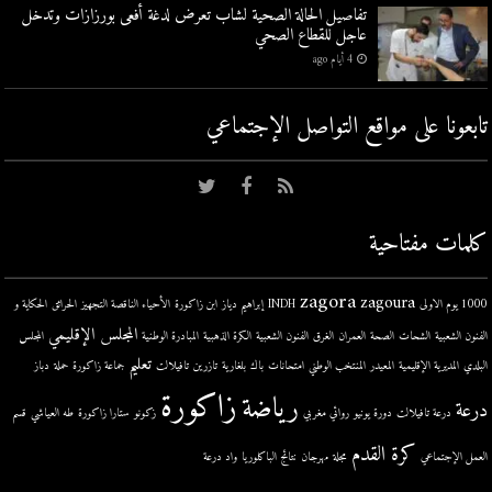
تفاصيل الحالة الصحية لشاب تعرض لدغة أفعى بورزازات وتدخل
عاجل للقطاع الصحي
4 أيام ago
تابعونا على مواقع التواصل اﻹجتماعي
كلمات مفتاحية
zagora
zagoura
1000 يوم الاولى
INDH
إبراهيم دياز
ابن زاكورة
الأحياء الناقصة التجهيز
الحرائق
الحكاية و
المجلس الإقليمي
الفنون الشعبية
الشحات
الصحة
العمران
الغرق
الفنون الشعبية
الكرة الذهبية
المبادرة الوطنية
المجلس
تعليم
البلدي
المديرية الإقليمية
المعيدر
المنتخب الوطني
امتحانات
باك
بلغارية
تازرين
تافيلالت
جماعة زاكورة
حملة
دباز
زاكورة
رياضة
درعة
درعة تافيلالت
دورة يونيو
روائي مغربي
زكونو
ستارا زاكورة
طه العياشي
قسم
كرة القدم
العمل الإجتماعي
مجلة
مهرجان
نتائج الباكلوريا
واد درعة