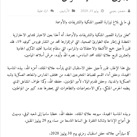
منصف بنعيسي
يوليو 15, 2020
اﻷرشيف
اترك تعليقا
في ما يلي بلاغ لوزارة القصور الملكية والتشريفات والأوسمة:
“تعلن وزارة القصور الملكية والتشريفات والأوسمة، أنه أخذا بعين الاعتبار للتدابير الاحترازية
المتخذة في إطار حالة الطوارئ الصحية، التي تم إقرارها للحد من انتشار فيروس كوفيد 19، فقد
تقرر تأجيل جميع الأنشطة والاحتفالات والمراسم، التي ستقام بمناسبة تخليد الذكرى الحادية
والعشرين لتربع جلالة الملك محمد السادس، نصره الله وأيده، عرش أسلافه الميامين.
وفي هذا الإطار، تقرر تأجيل حفل الاستقبال الذي يترأسه جلالة الملك، أعزه الله، بهذه المناسبة
المجيدة، وحفل أداء القسم للضباط المتخرجين الجدد من مختلف المدارس والمعاهد العسكرية وشبه
العسكرية والمدنية، وحفل تقديم الولاء لأمير المؤمنين، حفظه الله، وكذا طواف المشاعل الذي
ينظمه الحرس الملكي، وكل الاستعراضات والتظاهرات التي يحضرها عدد كبير من المواطنين.
وبهذه المناسبة المجيدة، سيوجه جلالة الملك، حفظه الله، خطابا ساميا إلى شعبه الوفي، وسيبث
على أمواج الإذاعة وشاشة التلفزة على الساعة التاسعة من مساء يوم 29 يوليوز المقبل.
كما سيترأس جلالته حفل استقبال رمزي يوم 30 يوليوز 2020.