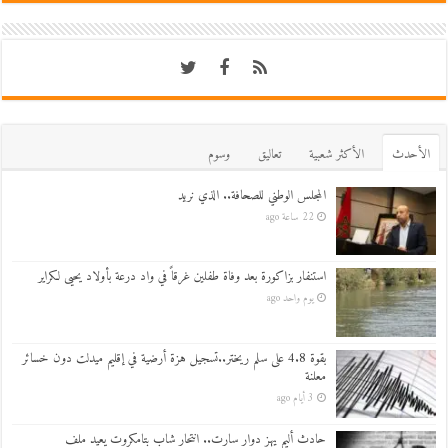
اﻷحدث
اﻷكثر شعبية
تعاليق
وسوم
المجلس الوطني للصحافة.. الذي نريد
22 ساعة ago
استنفار بزاكورة بعد وفاة طفلين غرقاً في واد درعة بأولاد يحيى لكراير
يوم واحد ago
بقوة 4.8 على سلم ريختر..تسجيل هزة أرضية في إقليم ميدلت دون خسائر
معلنة
3 أيام ago
حادث أليم يهز دوار سارت.. انتحار شاب بتامكروت يعيد ملف