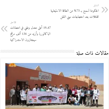
السابق
الحكومة تسمح بـ 75% من الطاقة الاستيعابية
للحافلات بعد احتجاجات مهني النقل
اللاحق
19.47 أعلى معدل وطني في امتحانات
الباكالوريا وأزيد من 136 ألف مرشح
سيجتازون الاستدراكية
مقالات ذات صلة