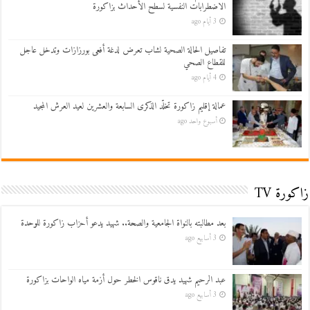
الاضطرابات النفسية لسطح الأحداث بزاكورة
3 أيام ago
تفاصيل الحالة الصحية لشاب تعرض لدغة أفعى بورزازات وتدخل عاجل
للقطاع الصحي
4 أيام ago
عمالة إقليم زاكورة تخلّد الذكرى السابعة والعشرين لعيد العرش المجيد
أسبوع واحد ago
زاكورة TV
بعد مطالبته بالنواة الجامعية والصحة.. شهيد يدعو أحزاب زاكورة للوحدة
3 أسابيع ago
عبد الرحيم شهيد يدق ناقوس الخطر حول أزمة مياه الواحات بزاكورة
3 أسابيع ago