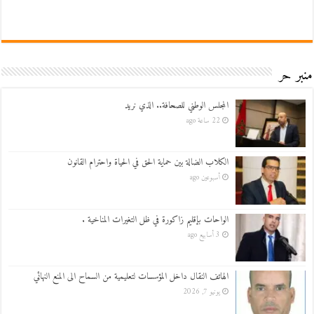
منبر حر
المجلس الوطني للصحافة.. الذي نريد
22 ساعة ago
الكلاب الضالة بين حماية الحق في الحياة واحترام القانون
أسبوعين ago
الواحات بإقليم زاكورة في ظل التغيرات المناخية .
3 أسابيع ago
الهاتف النقال داخل المؤسسات لتعليمية من السماح الى المنع النهائي
يونيو 7, 2026