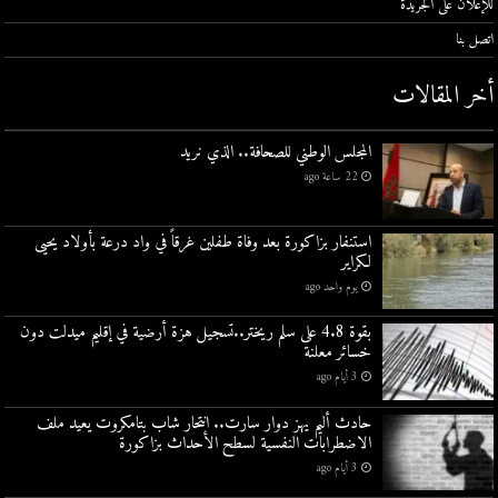
للإعلان على الجريدة
اتصل بنا
أخر المقالات
المجلس الوطني للصحافة.. الذي نريد
22 ساعة ago
استنفار بزاكورة بعد وفاة طفلين غرقاً في واد درعة بأولاد يحيى
لكراير
يوم واحد ago
بقوة 4.8 على سلم ريختر..تسجيل هزة أرضية في إقليم ميدلت دون
خسائر معلنة
3 أيام ago
حادث أليم يهز دوار سارت.. انتحار شاب بتامكروت يعيد ملف
الاضطرابات النفسية لسطح الأحداث بزاكورة
3 أيام ago