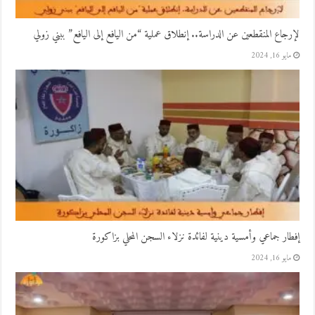
لإرجاع المنقطعين عن الدراسة.. إنطلاق عملية “من اليافع إلى اليافع” ببني زولي
مايو 16, 2024
إفطار جماعي وأمسية دينية لفائدة نزلاء السجن المحلي بزاكورة
مايو 16, 2024