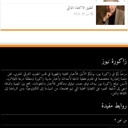
تحقيق الاكتفاء الذاتي
مايو 30, 2026
زاكورة نيوز
مرحبًا بكم في زاكورة نيوز، بوابتكم الأولى للأخبار المحلية والجهوية في قلب الجنوب الشرقي المغربي. نحن
منصة إخبارية متخصصة في تقديم تغطية شاملة لأحداث وأخبار مدينة زاكورة ومنطقة درعة تافيلالت.
تأسس موقع زاكورة نيوز بهدف توفير مصدر موثوق ومتكامل للأخبار والمعلومات، يجمع بين المهنية والدقة.
نسعى إلى تسليط الضوء على القضايا المحلية التي تهم مجتمعنا، من السياسة إلى التكنولوجيا، ومن الرياضة إلى
الثقافة والفن.
روابط مفيدة
من نحن ؟