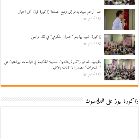
عبد الرحيم شهيد يدعو إلى وضع مصلحة زاكورة فوق كل اعتبار
3 أسابيع ago
زاكورة: شهيد يهاجم “التغول الحكومي” في لقاء تواصلي
3 أسابيع ago
بالفيديو..اتحاديو زاكورة ينتقدون حصيلة الحكومة في الواحات ويراهنون على
” المنجزات” لتصدر الانتخابات بالإقليم
4 أسابيع ago
زاكورة نيوز على الفايسبوك