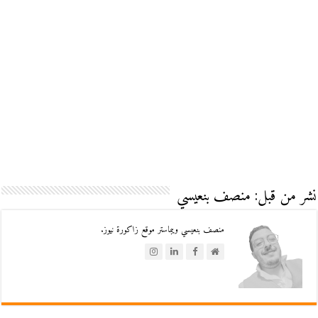
نشر من قبل: منصف بنعيسي
منصف بنعيسي ويبماستر موقع زاكورة نيوز.