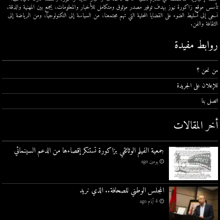
تأسس موقع زاكورة نيوز بهدف توفير مصدر موثوق ومتكامل للأخبار والمعلومات، يجمع بين المهنية والدقة.
نسعى إلى تسليط الضوء على القضايا المحلية التي تهم مجتمعنا، من السياسة إلى التكنولوجيا، ومن الرياضة إلى
الثقافة والفن.
روابط مفيدة
من نحن ؟
للإعلان على الجريدة
اتصل بنا
أخر المقالات
جمعية الفيلم الوثائقي بزاكورة تستنكر إقصاءها من الدعم السينمائي
يومين ago
المجلس الوطني للصحافة.. الذي نريد
4 أيام ago