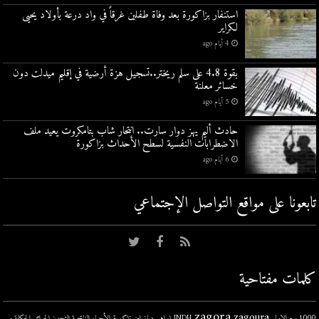
استنفار بزاكورة بعد وفاة طفلين غرقاً في واد درعة بأولاد يحيى
لكراير
4 أيام ago
بقوة 4.8 على سلم ريختر..تسجيل هزة أرضية في إقليم ميدلت دون
خسائر معلنة
5 أيام ago
حادث أليم يهز دوار سارت.. انتحار شاب بتامكروت يعيد ملف
الاضطرابات النفسية لسطح الأحداث بزاكورة
6 أيام ago
تابعونا على مواقع التواصل اﻹجتماعي
كلمات مفتاحية
zagora
zagoura
1000 يوم الاولى
INDH
إبراهيم دياز
ابن زاكورة
الأحياء الناقصة التجهيز
الحرائق
الحكاية و