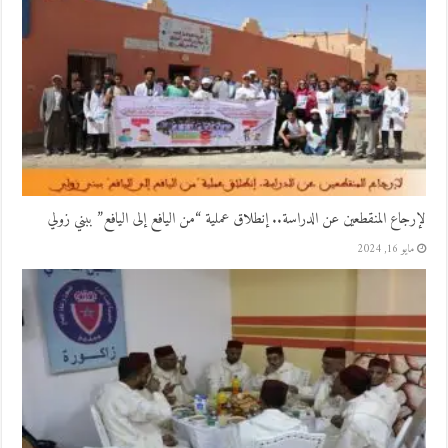
لإرجاع المنقطعين عن الدراسة.. إنطلاق عملية “من اليافع إلى اليافع” ببني زولي
مايو 16, 2024