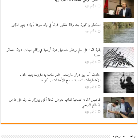
4 أيام ago
استنفار بزاكورة بعد وفاة طفلين غرقاً في واد درعة بأولاد يحيى لكراير
4 أيام ago
بقوة 4.8 على سلم ريختر..تسجيل هزة أرضية في إقليم ميدلت دون خسائر
معلنة
5 أيام ago
حادث أليم يهز دوار سارت.. انتحار شاب بتامكروت يعيد ملف
الاضطرابات النفسية لسطح الأحداث بزاكورة
6 أيام ago
تفاصيل الحالة الصحية لشاب تعرض لدغة أفعى بورزازات وتدخل عاجل
للقطاع الصحي
7 أيام ago