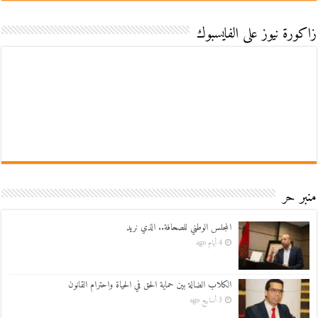
زاكورة نيوز على الفايسبوك
منبر حر
المجلس الوطني للصحافة.. الذي نريد
4 أيام ago
الكلاب الضالة بين حماية الحق في الحياة واحترام القانون
3 أسابيع ago