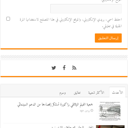
احفظ اسمي، بريدي الإلكتروني، والموقع الإلكتروني في هذا المتصفح لاستخدامها المرة
المقبلة في تعليقي.
اﻷحدث
اﻷكثر شعبية
تعاليق
وسوم
جمعية الفيلم الوثائقي بزاكورة تستنكر إقصاءها من الدعم السينمائي
يومين ago
المجلس الوطني للصحافة.. الذي نريد