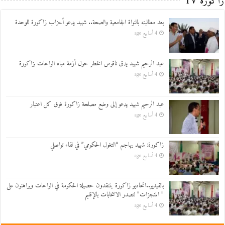
زاكورة TV
بعد مطالبته بالنواة الجامعية والصحة.. شهيد يدعو أحزاب زاكورة للوحدة
4 أسابيع ago
عبد الرحيم شهيد يدق ناقوس الخطر حول أزمة مياه الواحات بزاكورة
4 أسابيع ago
عبد الرحيم شهيد يدعو إلى وضع مصلحة زاكورة فوق كل اعتبار
4 أسابيع ago
زاكورة: شهيد يهاجم “التغول الحكومي” في لقاء تواصلي
4 أسابيع ago
بالفيديو..اتحاديو زاكورة ينتقدون حصيلة الحكومة في الواحات ويراهنون على
” المنجزات” لتصدر الانتخابات بالإقليم
4 أسابيع ago