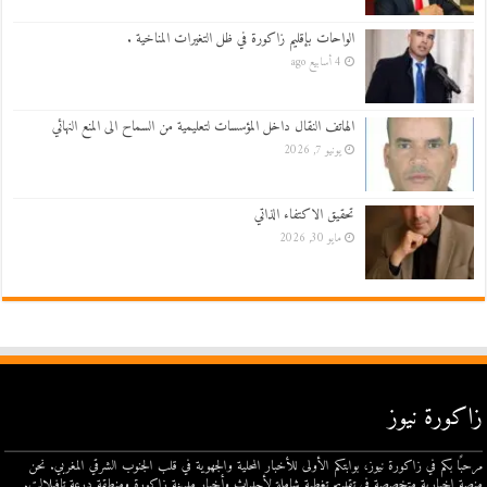
الواحات بإقليم زاكورة في ظل التغيرات المناخية .
4 أسابيع ago
الهاتف النقال داخل المؤسسات لتعليمية من السماح الى المنع النهائي
يونيو 7, 2026
تحقيق الاكتفاء الذاتي
مايو 30, 2026
زاكورة نيوز
مرحبًا بكم في زاكورة نيوز، بوابتكم الأولى للأخبار المحلية والجهوية في قلب الجنوب الشرقي المغربي. نحن
منصة إخبارية متخصصة في تقديم تغطية شاملة لأحداث وأخبار مدينة زاكورة ومنطقة درعة تافيلالت.