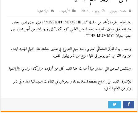
منصف بنعيسي
يونيو 17, 2016
اﻷرشيف
اترك تعليقا
بعد نجاح الجزء الأخير من سلسلة “MISSION IMPOSSIBLE” الذي جرى تصوير بعض
مشاهده قبل سنتين بالمغرب، يعود الممثل العالمي “توم كروز” إلى ورزازات من أجل تصوير فيلم
جديد بعنوان “THE MUMMY”.
وحسب بيان للمركز السنمائي المغربي، فانه سيتم الشروع في تصوير مشاهد هذا الفيلم الجديد ابتداء
من يوم 20 من شهر يونيو إلى غاية الرابع من شهر يوليوز المقبل.
وستشمل المناطق التي ستدور فيها أحداث هذا الفيلم كل من أرفود، مرزوكة، الريساني والراشدية.
للإشارة، الفيلم من إخراج Alex Kurtzman وسيعرض في القاعات السينمائية ابتداء في شهر
يونيو من العام المقبل.