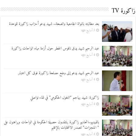
زاكورة TV
بعد مطالبته بالنواة الجامعية والصحة.. شهيد يدعو أحزاب زاكورة للوحدة
3 أسابيع ago
عبد الرحيم شهيد يدق ناقوس الخطر حول أزمة مياه الواحات بزاكورة
4 أسابيع ago
عبد الرحيم شهيد يدعو إلى وضع مصلحة زاكورة فوق كل اعتبار
4 أسابيع ago
زاكورة: شهيد يهاجم “التغول الحكومي” في لقاء تواصلي
4 أسابيع ago
بالفيديو..اتحاديو زاكورة ينتقدون حصيلة الحكومة في الواحات ويراهنون على
” المنجزات” لتصدر الانتخابات بالإقليم
4 أسابيع ago