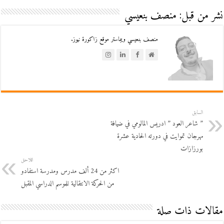
نشر من قبل: منصف بنعيسي
منصف بنعيسي ويبماستر موقع زاكورة نيوز.
السابق
” شاعر العود ” ادريس المالومي في ضيافة
مهرجان تموايت في دورته الحادية عشرة
بورزازات
اللاحق
اكثر من 24 ألف مدرس ومدرسة استفادو
من الحركة الانتقالية للموسم الدراسي المقبل
مقالات ذات صلة