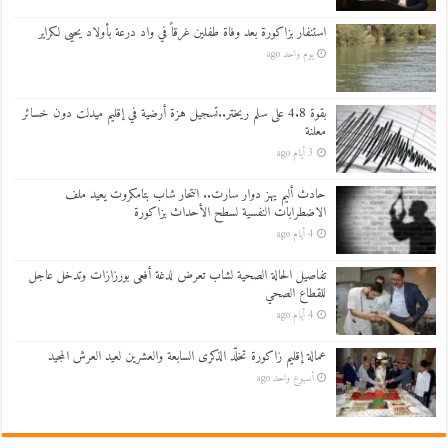
استنفار بزاكورة بعد وفاة طفلين غرقاً في واد درعة بأولاد يحيى لكراير
يوم واحد ago
بقوة 4.8 على سلم ريختر..تسجيل هزة أرضية في إقليم ميدلت دون خسائر
معلنة
3 أيام ago
حادث أليم يهز دوار سارت.. انتحار شاب بتامكروت يعيد ملف
الاضطرابات النفسية لسطح الأحداث بزاكورة
4 أيام ago
تفاصيل الحالة الصحية لشاب تعرض لدغة أفعى بورزازات وتدخل عاجل
للقطاع الصحي
4 أيام ago
عمالة إقليم زاكورة تخلّد الذكرى السابعة والعشرين لعيد العرش المجيد
أسبوع واحد ago