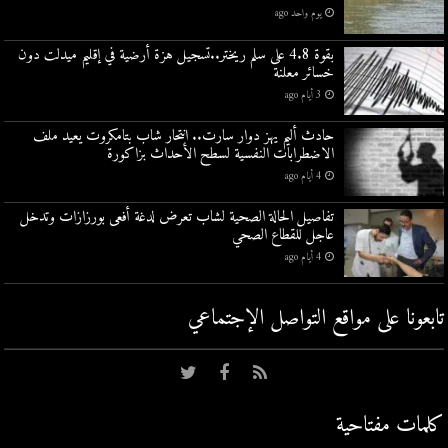
يوم واحد ago
بقوة 4.8 على سلم ريختر..تسجيل هزة أرضية في إقليم ميدلت دون
خسائر معلنة
3 أيام ago
حادث أليم يهز دوار سارت.. انتحار شاب بتامكروت يعيد ملف
الاضطرابات النفسية لسطح الأحداث بزاكورة
4 أيام ago
تفاصيل الحالة الصحية لشاب تعرض لدغة أفعى بورزازات وتدخل
عاجل للقطاع الصحي
4 أيام ago
تابعونا على مواقع التواصل اﻹجتماعي
كلمات مفتاحية