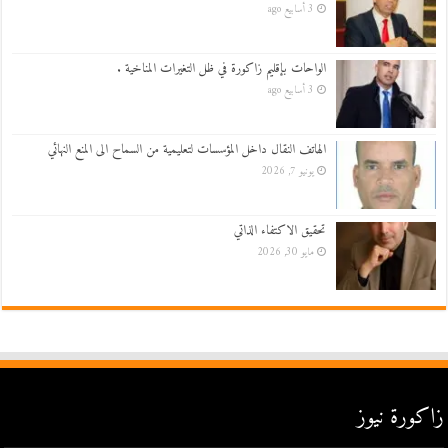
3 أسابيع ago
الواحات بإقليم زاكورة في ظل التغيرات المناخية .
3 أسابيع ago
الهاتف النقال داخل المؤسسات لتعليمية من السماح الى المنع النهائي
يونيو 7, 2026
تحقيق الاكتفاء الذاتي
مايو 30, 2026
زاكورة نيوز