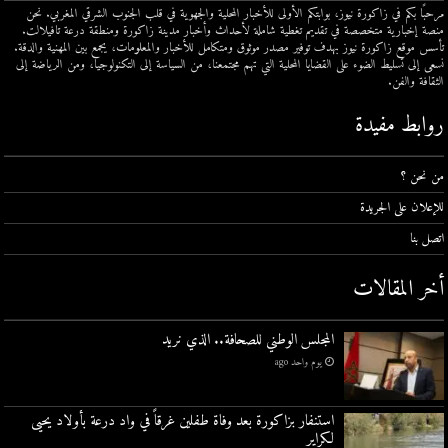
مرحبًا بكم في زاكورة نيوز، بوابتكم الأولى للأخبار المحلية والجهوية في قلب الجنوب الشرقي المغربي. نحن
منصة إخبارية متخصصة في تقديم تغطية شاملة لأحداث وأخبار مدينة زاكورة ومنطقة درعة تافيلالت.
تأسس موقع زاكورة نيوز بهدف توفير مصدر موثوق ومتكامل للأخبار والمعلومات، يجمع بين المهنية والدقة.
نسعى إلى تسليط الضوء على القضايا المحلية التي تهم مجتمعنا، من السياسة إلى التكنولوجيا، ومن الرياضة إلى
الثقافة والفن.
روابط مفيدة
من نحن ؟
للإعلان على الجريدة
اتصل بنا
أخر المقالات
المجلس الوطني للصحافة.. الذي نريد
يوم واحد ago
استنفار بزاكورة بعد وفاة طفلين غرقاً في واد درعة بأولاد يحيى
لكراير