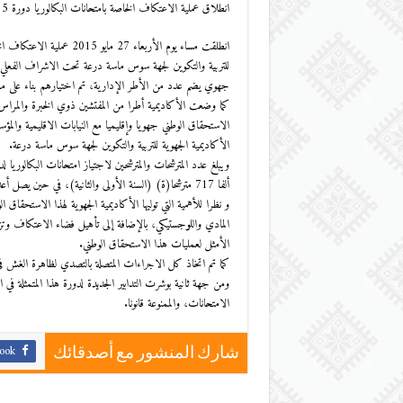
انطلاق عملية الاعتكاف الخاصة بامتحانات البكالوريا دورة 2015 بالأكاديمية الجهوية للتربية والتكوين لجهة سوس ماسة درعة
للتربية والتكوين لجهة سوس ماسة درعة تحت الاشراف الفعلي ل
جهوي يضم عدد من الأطر الإدارية، تم اختيارهم بناء على معايير
كما وضعت الأكاديمية أطرا من المفتشين ذوي الخبرة والمراس في
الاستحقاق الوطني جهويا وإقليميا مع النيابات الاقليمية وال
الأكاديمية الجهوية للتربية والتكوين لجهة سوس ماسة درعة.
ألفا 717 مترشحا(ة) (السنة الأولى والثانية)، في حين يصل أعداد المترشحين الأحرار 11 ألفا و901 مترشحة ومترشحا.
المادي واللوجستيكي، بالإضافة إلى تأهيل فضاء الاعتكاف وتز
الأمثل لعمليات هذا الاستحقاق الوطني.
كما تم اتخاذ كل الاجراءات المتصلة بالتصدي لظاهرة الغش
ومن جهة ثانية بوشرت التدابير الجديدة لدورة هذا المتمثلة في
الامتحانات، والممنوعة قانونا.
ook
شارك المنشور مع أصدقائك