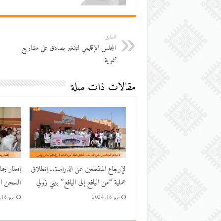
السابق
المجلس الإقليمي لتينغير يصادق على مشاريع
تنموية
مقالات ذات صلة
لإرجاع المنقطعين عن الدراسة.. إنطلاق
إفطار جم
عملية “من اليافع إلى اليافع” ببني زولي
السجن الم
مايو 16, 2024
مايو 16, 2024