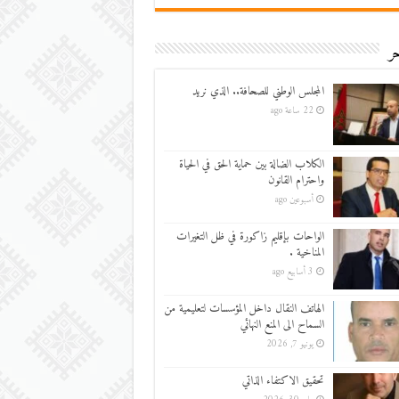
ر
المجلس الوطني للصحافة.. الذي نريد
22 ساعة ago
الكلاب الضالة بين حماية الحق في الحياة
واحترام القانون
أسبوعين ago
الواحات بإقليم زاكورة في ظل التغيرات
المناخية .
3 أسابيع ago
الهاتف النقال داخل المؤسسات لتعليمية من
السماح الى المنع النهائي
يونيو 7, 2026
تحقيق الاكتفاء الذاتي