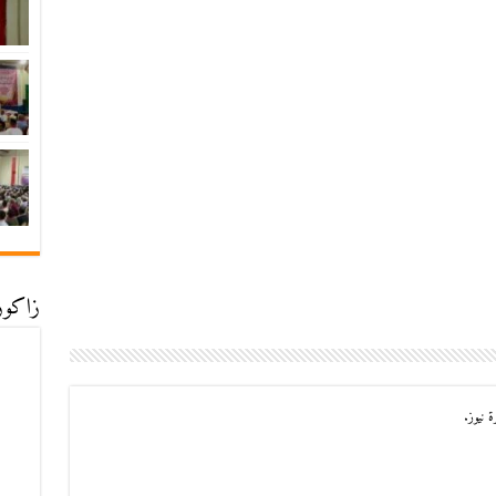
زاكورة
 نيوز.