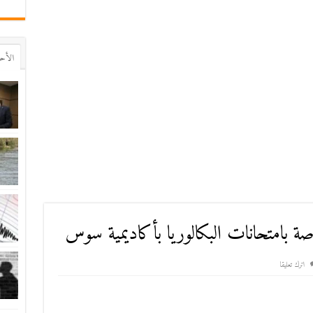
اﻷح
ة بامتحانات البكالوريا بأكاديمية سوس
اترك تعليقا