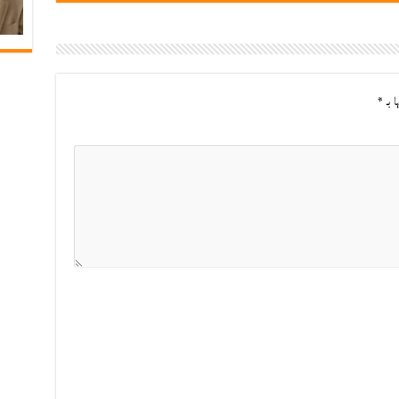
ا بـ
*