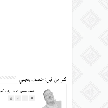
نشر من قبل: منصف بنعيسي
منصف بنعيسي ويبماستر موقع زاكورة