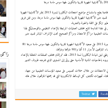
انطلقت مساء يوم الأربعاء 27 مايو 2015 عملية الاعتكاف الخاصة بطبع واستنساخ مواضيع امتحانات البكالوريا لدورة 2015 بمقر الأكاديمية الجهوية
لسيد مدير الأكاديمية الجهوية للتربية والتكوين لجهة سوس ماسة درعة، ومن قبل فريق
 ترتكز على الثقة والخبرة والتجربة.
 لجنة المداومة لتتبع مختلف العمليات المرتبطة بالإعداد التنظيمي واللوجستيكي لهذا
مؤسسات التعليمية مراكز الامتحان ومراكز التصحيح تحت الإشراف المباشر للسيد مدير
ويبلغ عدد المترشحات والمترشحين لاجتياز امتحانات البكالوريا لدورة 2015 على صعيد الأكاديمية الجهوية للتربية والتكوين لجهة سوس ماسة درعة 81
زاكورة
و نظرا للأهمية التي توليها الأكاديمية الجهوية لهذا الاستحقاق الوطني لنيل شهادة البكالوريا لسنة 2015، فقد تم إتمام مختلف الصفقات المتعلقة بالإعداد
ويده بالحاجيات المادية الأساسية حتى يرقى إلى المستوى الذي تفرضه ظروف التدبير
 في الامتحانات من خلال حملات تحسيس على صعيد المؤسسات التعليمية من جهة،
 اقتناء تجهيزات تكشف كل الوسائط الالكترونية التي قد يحملها المترشحون خلال هاته
Twitter
Faceb