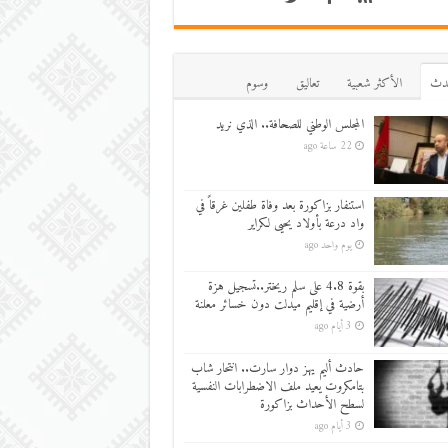
دث
اﻷكثر شعبية
تعاليق
وسوم
المجلس الوطني للصحافة.. الذي نريد
22 ساعة ago
استنفار بزاكورة بعد وفاة طفلين غرقاً في
واد درعة بأولاد يحيى لكراير
يوم واحد ago
بقوة 4.8 على سلم ريختر..تسجيل هزة
أرضية في إقليم ميدلت دون خسائر معلنة
3 أيام ago
حادث أليم يهز دوار سارت.. انتحار شاب
بتامكروت يعيد ملف الاضطرابات النفسية
لسطح الأحداث بزاكورة
3 أيام ago