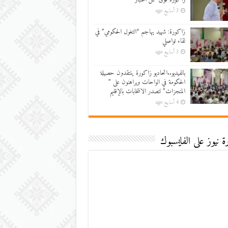
3 أسابيع ago
زاكورة: شهيد يهاجم “التغول الحكومي” في
لقاء تواصلي
3 أسابيع ago
بالفيديو..اتحاديو زاكورة ينتقدون حصيلة
الحكومة في الواحات ويراهنون على ”
المنجزات” لتصدر الانتخابات بالإقليم
4 أسابيع ago
 نيوز على الفايسبوك