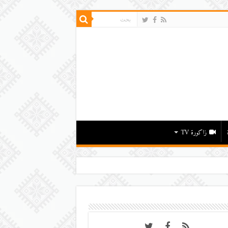
زاكورة TV