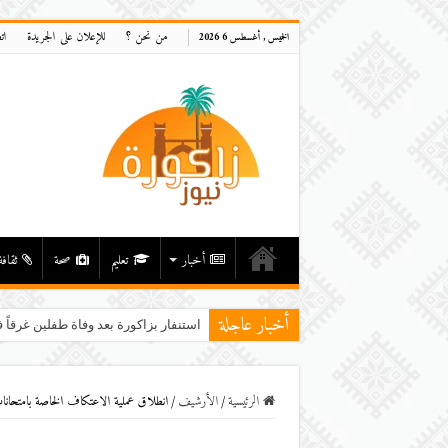
من نحن ؟
للإعلان على الجريدة
ات
الخميس , أغسطس 6 2026
أخبار
تعليم
صحة
ثقافة
أخبار عاجلة
استنفار بزاكورة بعد وفاة طفلين غرقاً ف
الرئيسية
/
اﻷرشيف
/
انطلاق عملية الاعتكاف الخاصة بامتحانا