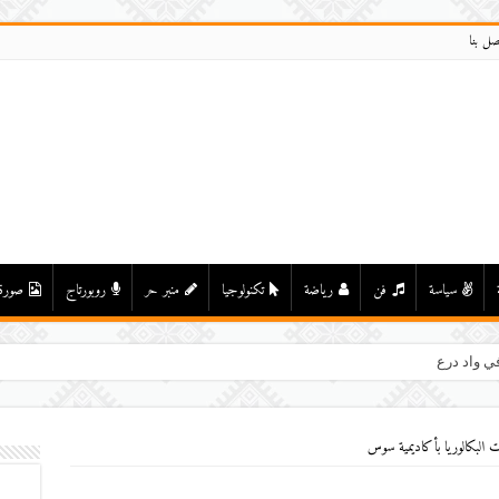
صل بنا
سياسة
فن
رياضة
تكنولوجيا
منبر حر
روبورتاج
صورة
ي واد درعة بأولاد يحيى لكراير
ت البكالوريا بأكاديمية سوس