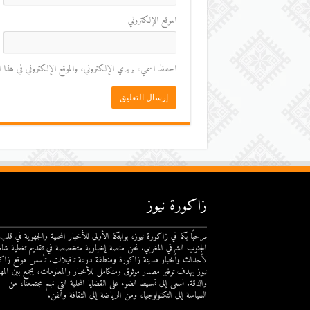
الموقع الإلكتروني
احفظ اسمي، بريدي الإلكتروني، والموقع الإلكتروني في هذا المت
زاكورة نيوز
مرحبًا بكم في زاكورة نيوز، بوابتكم الأولى للأخبار المحلية والجهوية في قلب
الجنوب الشرقي المغربي. نحن منصة إخبارية متخصصة في تقديم تغطية شام
لأحداث وأخبار مدينة زاكورة ومنطقة درعة تافيلالت. تأسس موقع زاك
نيوز بهدف توفير مصدر موثوق ومتكامل للأخبار والمعلومات، يجمع بين المهن
والدقة. نسعى إلى تسليط الضوء على القضايا المحلية التي تهم مجتمعنا، من
السياسة إلى التكنولوجيا، ومن الرياضة إلى الثقافة والفن.