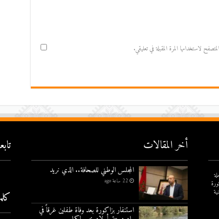
صفح لاستخدامها المرة المقبلة في تعليقي.
أخر المقالات
تاب
المجلس الوطني للصحافة.. الذي نريد
لة
22 ساعة ago
ورة
ية
كلم
استنفار بزاكورة بعد وفاة طفلين غرقاً في