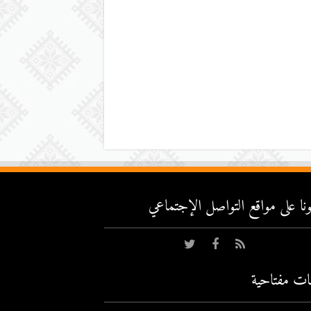
عونا على مواقع التواصل اﻹجتماعي
ات مفتاحية