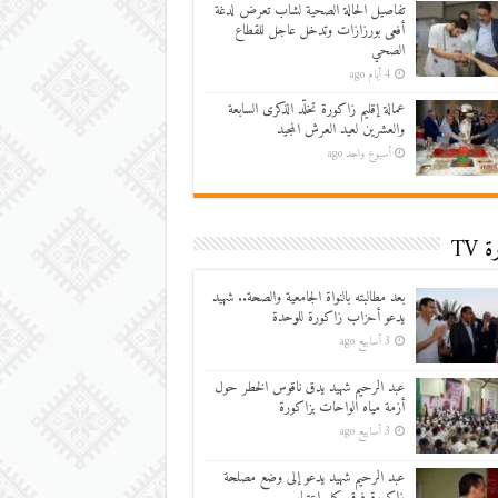
تفاصيل الحالة الصحية لشاب تعرض لدغة
أفعى بورزازات وتدخل عاجل للقطاع
الصحي
4 أيام ago
عمالة إقليم زاكورة تخلّد الذكرى السابعة
والعشرين لعيد العرش المجيد
أسبوع واحد ago
 TV
بعد مطالبته بالنواة الجامعية والصحة.. شهيد
يدعو أحزاب زاكورة للوحدة
3 أسابيع ago
عبد الرحيم شهيد يدق ناقوس الخطر حول
أزمة مياه الواحات بزاكورة
3 أسابيع ago
عبد الرحيم شهيد يدعو إلى وضع مصلحة
زاكورة فوق كل اعتبار