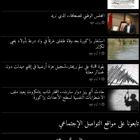
المجلس الوطني للصحافة.. الذي نريد
يومين ago
استنفار بزاكورة بعد وفاة طفلين غرقاً في واد درعة بأولاد يحيى
لكراير
3 أيام ago
بقوة 4.8 على سلم ريختر..تسجيل هزة أرضية في إقليم ميدلت دون
خسائر معلنة
4 أيام ago
حادث أليم يهز دوار سارت.. انتحار شاب بتامكروت يعيد ملف
الاضطرابات النفسية لسطح الأحداث بزاكورة
5 أيام ago
تابعونا على مواقع التواصل اﻹجتماعي