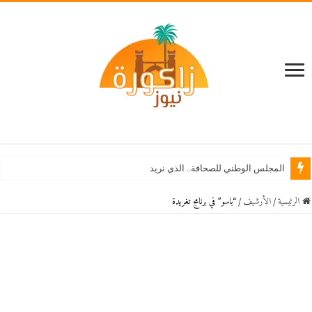
المجلس الوطني للصحافة.. الذي نريد
الرئيسية
/
اﻷرشيف
/
“باسو” في برنامج تغريدة