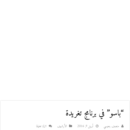
“باسو” في برنامج تغريدة
منصف بنعيسي
أبريل 9, 2016
اﻷرشيف
اترك تعليقا