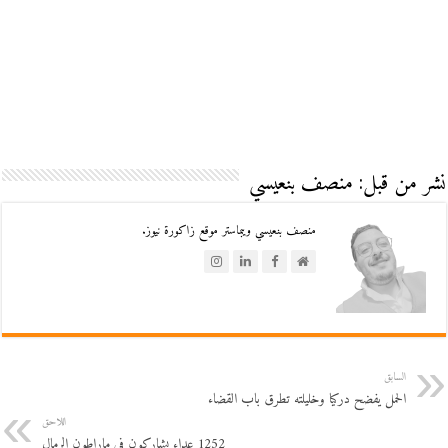
نشر من قبل: منصف بنعيسي
منصف بنعيسي ويبماستر موقع زاكورة نيوز.
السابق
الحمل يفضح دركيا وخليلته تطرق باب القضاء
اللاحق
1252 عداء يشاركون في ماراطون الرمال