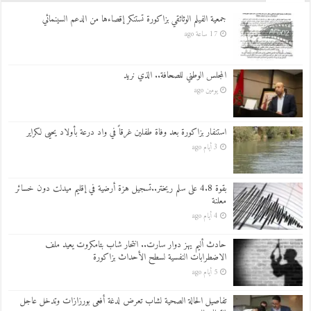
جمعية الفيلم الوثائقي بزاكورة تستنكر إقصاءها من الدعم السينمائي
17 ساعة ago
المجلس الوطني للصحافة.. الذي نريد
يومين ago
استنفار بزاكورة بعد وفاة طفلين غرقاً في واد درعة بأولاد يحيى لكراير
3 أيام ago
بقوة 4.8 على سلم ريختر..تسجيل هزة أرضية في إقليم ميدلت دون خسائر
معلنة
4 أيام ago
حادث أليم يهز دوار سارت.. انتحار شاب بتامكروت يعيد ملف
الاضطرابات النفسية لسطح الأحداث بزاكورة
5 أيام ago
تفاصيل الحالة الصحية لشاب تعرض لدغة أفعى بورزازات وتدخل عاجل