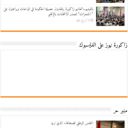
بالفيديو..اتحاديو زاكورة ينتقدون حصيلة الحكومة في الواحات ويراهنون على
” المنجزات” لتصدر الانتخابات بالإقليم
4 أسابيع ago
زاكورة نيوز على الفايسبوك
منبر حر
المجلس الوطني للصحافة.. الذي نريد