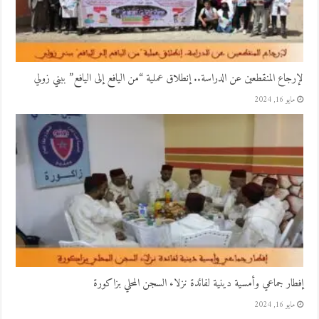
لإرجاع المنقطعين عن الدراسة.. إنطلاق عملية “من اليافع إلى اليافع” ببني زولي
مايو 16, 2024
إفطار جماعي وأمسية دينية لفائدة نزلاء السجن المحلي بزاكورة
مايو 16, 2024