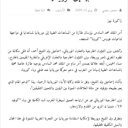
منصف بنعيسي
يونيو 12, 2020
اﻷرشيف
اترك تعليقا
زاكورة نيوز
أمر الملك محمد السادس بإرسال طائرة من المساعدات الطبية إلى موريتانيا لمساعدتها في مواجهة
تداعيات فيروس “كورونا” المستجد.
وكشف وزير الشؤون الخارجية والتعاون الموريتاني، اسماعيل ولد الشيخ أحمد، أنه تلقى مكالمة من
نظيره المغربي ناصر بوريطة، وزير الشؤون الخارجية والتعاون الإفريقي والمغاربة المقيمين بالخارج،
مساء الخميس، أبلغه خلالها بصدور أمر سام من الملك محمد السادس بتوجيه طائرة خاصة محملة
بالمساعدات الطبية إسهاما من المغرب في دعم معركة موريتانيا ضد تفشي وباء كورونا.
وأشاد إسماعيل ولد الشيخ، وفق ما نقلته وكالة الأنباء الموريتانية الرسمية، بهذا “الدعم الهام الذي
يعبر بطبيعته وتوقيته عن متانة العلاقات المميزة بين البلدين والشعبين الشقيقين”.
وزير الخارجية الموريتاني عبر عن ارتياحه العميق لسيطرة المغرب شبه الكاملة على وباء “كوفيد
19″، متمنيا له المزيد من التقدم والازدهار.
وتطرق ولد الشيخ وبوريطة لإمكانية استفادة موريتانيا من التجربة المغربية المتميزة في هذا المجال
والسبل الكفيلة بتحقيقها.