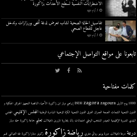
الاضطرابات النفسية لسطح الأحداث بزاكورة
3 أيام ago
تفاصيل الحالة الصحية لشاب تعرض لدغة أفعى بورزازات وتدخل
عاجل للقطاع الصحي
3 أيام ago
تابعونا على مواقع التواصل اﻹجتماعي
كلمات مفتاحية
zagora
zagoura
1000 يوم الاولى
INDH
إبراهيم دياز
ابن زاكورة
الأحياء الناقصة التجهيز
الحرائق
الحكاية و
المجلس الإقليمي
الفنون الشعبية
الشحات
الصحة
العمران
الغرق
الفنون الشعبية
الكرة الذهبية
المبادرة الوطنية
المجلس
تعليم
البلدي
المديرية الإقليمية
المعيدر
المنتخب الوطني
امتحانات
باك
بلغارية
تازرين
تافيلالت
جماعة زاكورة
حملة
دباز
زاكورة
رياضة
درعة
درعة تافيلالت
دورة يونيو
روائي مغربي
زكونو
ستارا زاكورة
طه العياشي
قسم