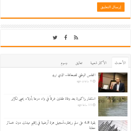
اﻷحدث
اﻷكثر شعبية
تعاليق
وسوم
المجلس الوطني للصحافة.. الذي نريد
9 ساعات ago
استنفار بزاكورة بعد وفاة طفلين غرقاً في واد درعة بأولاد يحيى لكراير
15 ساعة ago
بقوة 4.8 على سلم ريختر..تسجيل هزة أرضية في إقليم ميدلت دون خسائر
معلنة