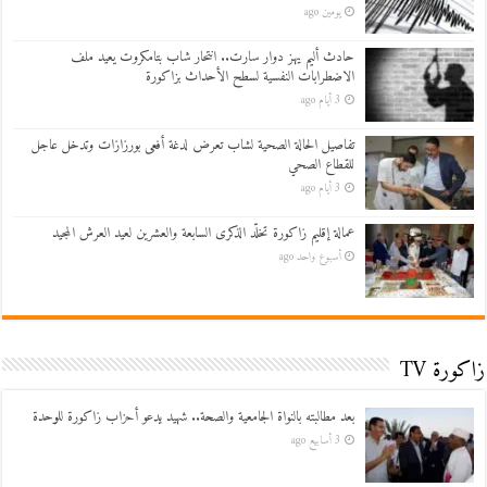
يومين ago
حادث أليم يهز دوار سارت.. انتحار شاب بتامكروت يعيد ملف
الاضطرابات النفسية لسطح الأحداث بزاكورة
3 أيام ago
تفاصيل الحالة الصحية لشاب تعرض لدغة أفعى بورزازات وتدخل عاجل
للقطاع الصحي
3 أيام ago
عمالة إقليم زاكورة تخلّد الذكرى السابعة والعشرين لعيد العرش المجيد
أسبوع واحد ago
زاكورة TV
بعد مطالبته بالنواة الجامعية والصحة.. شهيد يدعو أحزاب زاكورة للوحدة
3 أسابيع ago