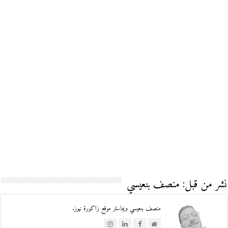
نشر من قبل: منصف بنعيسي
منصف بنعيسي ويبماستر موقع زاكورة نيوز.