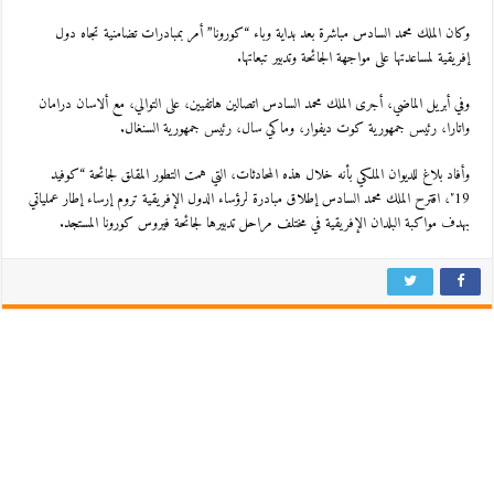
وكان الملك محمد السادس مباشرة بعد بداية وباء “كورونا” أمر بمبادرات تضامنية تجاه دول
إفريقية لمساعدتها على مواجهة الجائحة وتدبير تبعاتها.
وفي أبريل الماضي، أجرى الملك محمد السادس اتصالين هاتفيين، على التوالي، مع ألاسان درامان
واتارا، رئيس جمهورية كوت ديفوار، وماكي سال، رئيس جمهورية السنغال.
وأفاد بلاغ للديوان الملكي بأنه خلال هذه المحادثات، التي همت التطور المقلق لجائحة “كوفيد
19″، اقترح الملك محمد السادس إطلاق مبادرة لرؤساء الدول الإفريقية تروم إرساء إطار عملياتي
بهدف مواكبة البلدان الإفريقية في مختلف مراحل تدبيرها لجائحة فيروس كورونا المستجد.