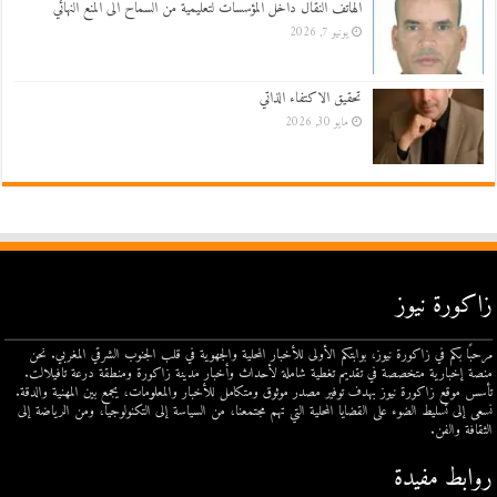
الهاتف النقال داخل المؤسسات لتعليمية من السماح الى المنع النهائي
يونيو 7, 2026
تحقيق الاكتفاء الذاتي
مايو 30, 2026
زاكورة نيوز
مرحبًا بكم في زاكورة نيوز، بوابتكم الأولى للأخبار المحلية والجهوية في قلب الجنوب الشرقي المغربي. نحن
منصة إخبارية متخصصة في تقديم تغطية شاملة لأحداث وأخبار مدينة زاكورة ومنطقة درعة تافيلالت.
تأسس موقع زاكورة نيوز بهدف توفير مصدر موثوق ومتكامل للأخبار والمعلومات، يجمع بين المهنية والدقة.
نسعى إلى تسليط الضوء على القضايا المحلية التي تهم مجتمعنا، من السياسة إلى التكنولوجيا، ومن الرياضة إلى
الثقافة والفن.
روابط مفيدة