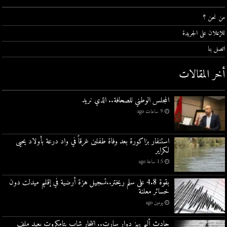
من نحن ؟
للإعلان على الجريدة
اتصل بنا
أخر المقالات
المجلس الوطني للصحافة.. الذي نريد
9 ساعات ago
استنفار بزاكورة بعد وفاة طفلين غرقاً في واد درعة بأولاد يحيى
لكراير
15 ساعة ago
بقوة 4.8 على سلم ريختر..تسجيل هزة أرضية في إقليم ميدلت دون
خسائر معلنة
يومين ago
حادث أليم يهز دوار سارت.. انتحار شاب بتامكروت يعيد ملف