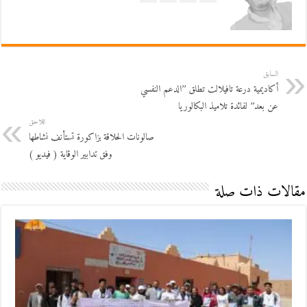
السابق
أكاديمية درعة تافيلالت تطلق ’’الدعم النفسي
عن بعد’’ لفائدة تلاميذ البكالوريا
اللاحق
صالونات الحلاقة بزاكورة تستأنف نشاطها
وفق تدابير الوقاية‬‎ ( فيديو )
مقالات ذات صلة