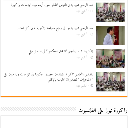
عبد الرحيم شهيد يدق ناقوس الخطر حول أزمة مياه الواحات بزاكورة
3 أسابيع ago
عبد الرحيم شهيد يدعو إلى وضع مصلحة زاكورة فوق كل اعتبار
3 أسابيع ago
زاكورة: شهيد يهاجم “التغول الحكومي” في لقاء تواصلي
3 أسابيع ago
بالفيديو..اتحاديو زاكورة ينتقدون حصيلة الحكومة في الواحات ويراهنون على
” المنجزات” لتصدر الانتخابات بالإقليم
4 أسابيع ago
زاكورة نيوز على الفايسبوك