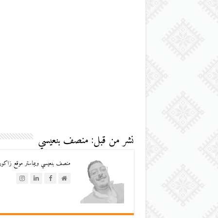
نشر من قبل: منصف بنعيسي
منصف بنعيسي ويبماستر موقع زاكورة