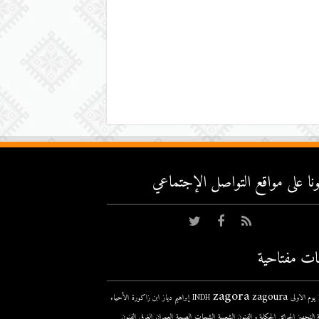
عونا على مواقع التواصل اﻹجتماعي
ات مفتاحية
zagora
zagoura
ى
INDH
إبراهيم دياز
ابن زاكورة
الأحياء
 التجهيز
الحرائق
الحكاية و الفنون الشعبية
الشحات
الصحة
العمران
الغرق
الفنون