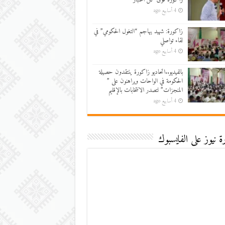
4 أسابيع ago
زاكورة: شهيد يهاجم “التغول الحكومي” في
لقاء تواصلي
4 أسابيع ago
بالفيديو..اتحاديو زاكورة ينتقدون حصيلة
الحكومة في الواحات ويراهنون على ”
المنجزات” لتصدر الانتخابات بالإقليم
4 أسابيع ago
 نيوز على الفايسبوك