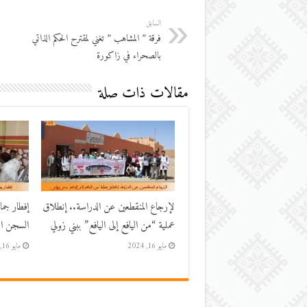
السابق
فرقة ” المشاهب ” تغني لمقترح الحكم الذاتي
بالصحراء في زاكورة
مقالات ذات صلة
لإرجاع المنقطعين عن الدراسة.. إنطلاق
إفطار جم
عملية “من اليافع إلى اليافع” ببني زولي
السجن الم
مايو 16, 2024
مايو 16, 2024