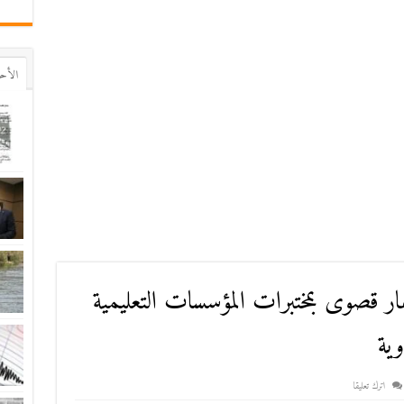
اﻷح
ر قصوى بمختبرات المؤسسات التعليمية
وية
اترك تعليقا