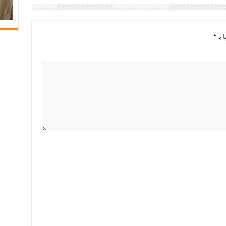
ا بـ
*