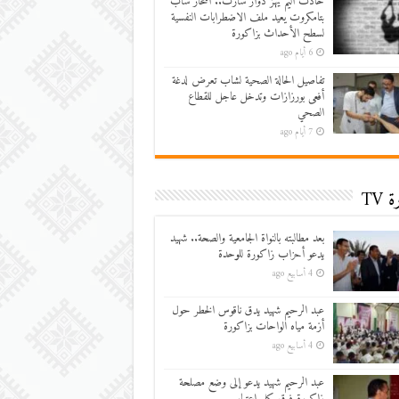
حادث أليم يهز دوار سارت.. انتحار شاب
بتامكروت يعيد ملف الاضطرابات النفسية
لسطح الأحداث بزاكورة
6 أيام ago
تفاصيل الحالة الصحية لشاب تعرض لدغة
أفعى بورزازات وتدخل عاجل للقطاع
الصحي
7 أيام ago
 TV
بعد مطالبته بالنواة الجامعية والصحة.. شهيد
يدعو أحزاب زاكورة للوحدة
4 أسابيع ago
عبد الرحيم شهيد يدق ناقوس الخطر حول
أزمة مياه الواحات بزاكورة
4 أسابيع ago
عبد الرحيم شهيد يدعو إلى وضع مصلحة
زاكورة فوق كل اعتبار