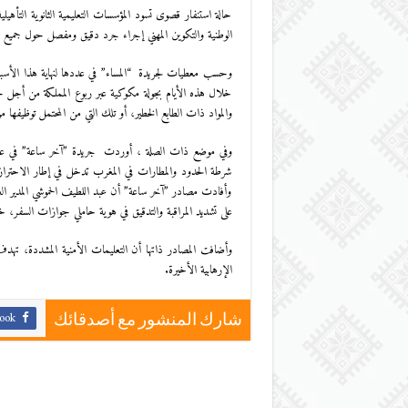
حالة استنفار قصوى تسود المؤسسات التعليمية الثانوية التأهيل
الوطنية والتكوين المهني إجراء جرد دقيق ومفصل حول جميع الموا
وحسب معطيات لجريدة “المساء” في عددها لنهاية هذا الأسبوع ،
خلال هذه الأيام بجولة مكوكية عبر ربوع المملكة من أجل ح
والمواد ذات الطابع الخطير، أو تلك التي من المحتمل توظيفها 
وفي موضع ذات الصلة ، أوردت جريدة ”آخر ساعة” في عدده
شرطة الحدود والمطارات في المغرب تدخل في إطار الاحترازات
وأفادت مصادر ”آخر ساعة” أن عبد اللطيف الحموشي المدير الع
على تشديد المراقبة والتدقيق في هوية حاملي جوازات السفر،
وأضافت المصادر ذاتها أن التعليمات الأمنية المشددة، تهد
الإرهابية الأخيرة.
ook
شارك المنشور مع أصدقائك