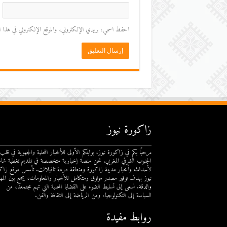
احفظ اسمي، بريدي الإلكتروني، والموقع الإلكتروني في هذا المت
زاكورة نيوز
مرحبًا بكم في زاكورة نيوز، بوابتكم الأولى للأخبار المحلية والجهوية في قلب
الجنوب الشرقي المغربي. نحن منصة إخبارية متخصصة في تقديم تغطية شام
لأحداث وأخبار مدينة زاكورة ومنطقة درعة تافيلالت. تأسس موقع زاك
نيوز بهدف توفير مصدر موثوق ومتكامل للأخبار والمعلومات، يجمع بين المهن
والدقة. نسعى إلى تسليط الضوء على القضايا المحلية التي تهم مجتمعنا، من
السياسة إلى التكنولوجيا، ومن الرياضة إلى الثقافة والفن.
روابط مفيدة