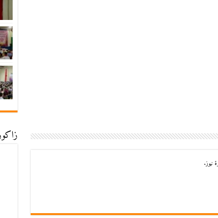
زاكورة
 نيوز.