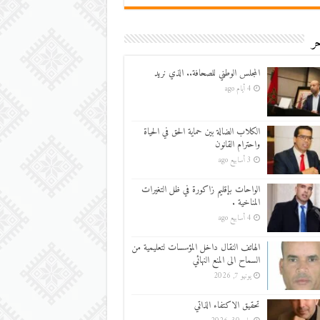
ر
المجلس الوطني للصحافة.. الذي نريد
4 أيام ago
الكلاب الضالة بين حماية الحق في الحياة
واحترام القانون
3 أسابيع ago
الواحات بإقليم زاكورة في ظل التغيرات
المناخية .
4 أسابيع ago
الهاتف النقال داخل المؤسسات لتعليمية من
السماح الى المنع النهائي
يونيو 7, 2026
تحقيق الاكتفاء الذاتي