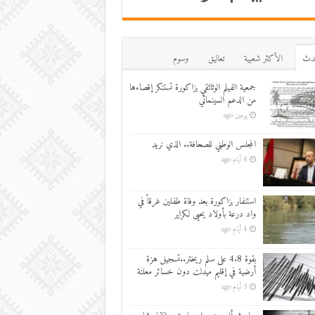
دث
اﻷكثر شعبية
تعاليق
وسوم
جمعية الفيلم الوثائقي بزاكورة تستنكر إقصاءها
من الدعم السينمائي
يومين ago
المجلس الوطني للصحافة.. الذي نريد
4 أيام ago
استنفار بزاكورة بعد وفاة طفلين غرقاً في
واد درعة بأولاد يحيى لكراير
4 أيام ago
بقوة 4.8 على سلم ريختر..تسجيل هزة
أرضية في إقليم ميدلت دون خسائر معلنة
5 أيام ago