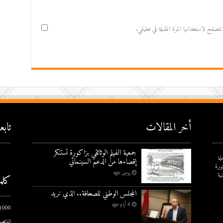
صفح لاستخدامها المرة المقبلة في تعليقي.
أخر المقالات
تاب
جمعية الفيلم الوثائقي بزاكورة تستنكر
لة
إقصاءها من الدعم السينمائي
ورة
يومين ago
ية
كلم
المجلس الوطني للصحافة.. الذي نريد
4 أيام ago
1000 يوم الاول
الناقصة