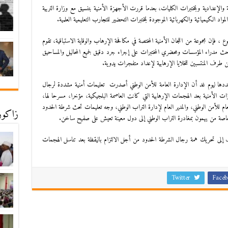
ية والإعدادية وبمختبرات الكليات، بعدما قررت الأجهزة الأمنية بتنسيق مع وزارة التربية
د الكيميائية والكهربائية الموجودة بمختبرات التحضير للتجارب التعليمية العلمية.
 فإن مجموعة من اللجان الأمنية المختصة في مكافحة الإرهاب والوقاية الاستباقية، تقوم
ث مدراء المؤسسات ومحضري المختبرات على إجراء جرد دقيق لجميع المحاليل والمساحيق
من طرف المنتسبين للخلايا الإرهابية لإعداد متفجرات يدوية.
ا ليوم غد أن الإدارة العامة للأمن الوطني أصدرت تعليمات أمنية مشددة لرجال
 الأمنية بعد الهجمات الإرهابية التي كانت العاصمة البلجيكية، مؤخرا، مسرحا لها،
ام للأمن الوطني، والمدير العام لإدارة التراب الوطني، وجه تعليمات تحث شرطة الحدود
زاكورة
 خاصة من يهمون بمغادرة التراب الوطني إلى دول معينة تعيش على صفيح ساخن.
ف إلى تحريك همة رجال الشرطة الحدود من أجل الالتزام باليقظة بعد تناسل الهجمات
Twitter
Faceb