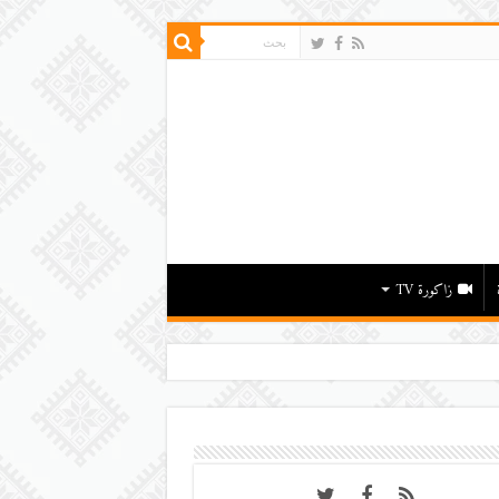
زاكورة TV