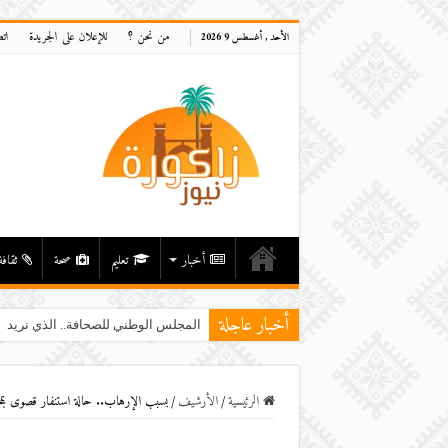
من نحن ؟
للإعلان على الجريدة
ات
الأحد , أغسطس 9 2026
أخبار
تعليم
صحة
ثقافة
أخبار عاجلة
المجلس الوطني للصحافة.. الذي نريد
الرئيسية
/
اﻷرشيف
/
بسبب الإرهاب.. حالة استنفار قصوى بمخت