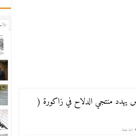
اﻷح
 يهدد منتجي الدلاح في زاكورة (
اترك تعليقا