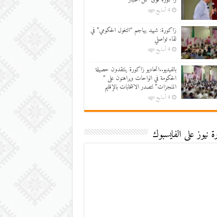
4 أسابيع ago
زاكورة: شهيد يهاجم “التغول الحكومي” في
لقاء تواصلي
4 أسابيع ago
بالفيديو..اتحاديو زاكورة ينتقدون حصيلة
الحكومة في الواحات ويراهنون على ”
المنجزات” لتصدر الانتخابات بالإقليم
4 أسابيع ago
 نيوز على الفايسبوك