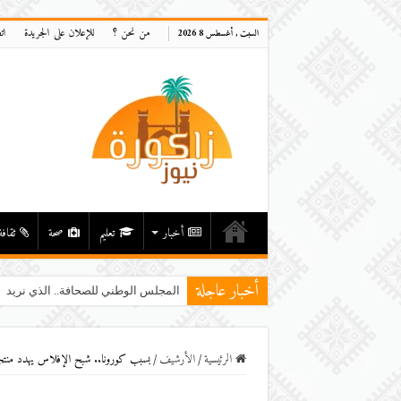
من نحن ؟
للإعلان على الجريدة
ات
السبت , أغسطس 8 2026
أخبار
تعليم
صحة
ثقافة
أخبار عاجلة
المجلس الوطني للصحافة.. الذي نريد
الرئيسية
/
اﻷرشيف
/
بسبب كورونا.. شبح الإفلاس يهدد منتج