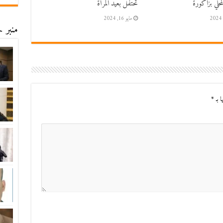
حلي بزاكورة
تحتفل بعيد المرأة
مايو 16, 2024
منبر ح
ا بـ
*