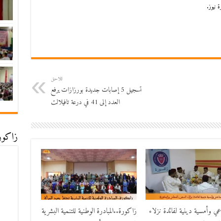
 نيوز.
اللاحق
تسجيل 5 إصابات جديدة بورزازات يرفع
العدد إلى 41 في درعة تافيلالت
زاكورة
اعي وأمسية دينية لفائدة نزلاء
زاكورة..المبادرة الوطنية للتنمية البشرية