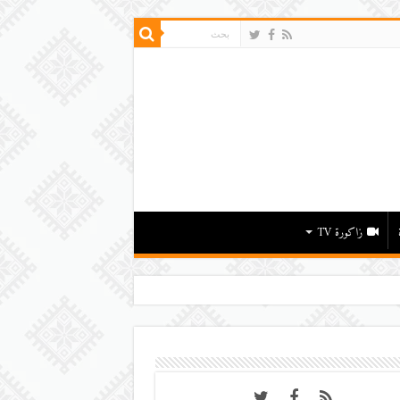
زاكورة TV