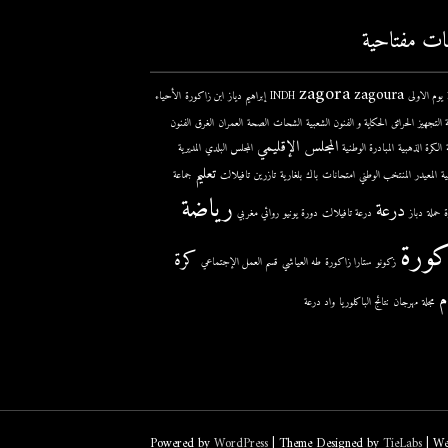
ات مفتاحية
zagora
zagoura
ى
INDH
إبراهيم دياز
ابن زاكورة
الأحياء
 التجهيز
الحرائق
الحكاية و الفنون الشعبية
الشحات
الصحة
العمران
الغرق
الفنون
المجلس الإقليمي
الكرة الذهبية
المبادرة الوطنية
المجلس البلدي
المديرية
تعليم
ية
المعيدر
المنتخب الوطني
امتحانات
باك
بلغارية
تازرين
تافيلالت
جماعة
رياضة
درعة
حملة
دباز
درعة تافيلالت
دورة يونيو
روائي مغربي
كورة
كرة
زكونو
ستارا زاكورة
طه العياشي
قسم العمل الإجتماعي
م
مجلة
مهرجان
نتائج الباكلوريا
واد درعة
Powered by
WordPress
| Theme Designed by
TieLabs
| We