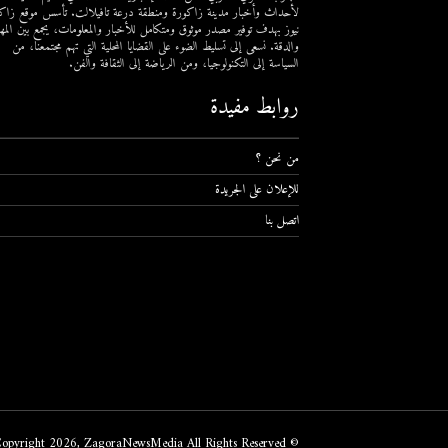
لأحداث وأخبار مدينة زاكورة ومنطقة درعة تافيلالت. تأسس موقع زاك
نيوز بهدف توفير مصدر موثوق ومتكامل للأخبار والمعلومات، يجمع بين المهن
والدقة. نسعى إلى تسليط الضوء على القضايا المحلية التي تهم مجتمعنا، من
السياسة إلى التكنولوجيا، ومن الرياضة إلى الثقافة والفن.
روابط مفيدة
من نحن ؟
للإعلان على الجريدة
اتصل بنا
© Copyright 2026, ZagoraNewsMedia All Rights Reserved