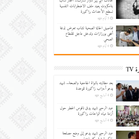
حادث أليم يهز دوار سارت.. انتحار شاب
بتامكروت يعيد ملف الاضطرابات النفسية
لسطح الأحداث بزاكورة
5 أيام ago
تفاصيل الحالة الصحية لشاب تعرض لدغة
أفعى بورزازات وتدخل عاجل للقطاع
الصحي
6 أيام ago
 TV
بعد مطالبته بالنواة الجامعية والصحة.. شهيد
يدعو أحزاب زاكورة للوحدة
4 أسابيع ago
عبد الرحيم شهيد يدق ناقوس الخطر حول
أزمة مياه الواحات بزاكورة
4 أسابيع ago
عبد الرحيم شهيد يدعو إلى وضع مصلحة
زاكورة فوق كل اعتبار