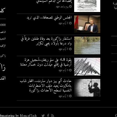
إقصاءها من الدعم السينمائي
ورة
يوم واحد ago
ية
كلم
المجلس الوطني للصحافة.. الذي نريد
3 أيام ago
1000 يوم الاول
الناقصة
استنفار بزاكورة بعد وفاة طفلين غرقاً في
الشعبية
واد درعة بأولاد يحيى لكراير
الإقليم
3 أيام ago
زاكورة
بقوة 4.8 على سلم ريختر..تسجيل هزة
زا
أرضية في إقليم ميدلت دون خسائر معلنة
5 أيام ago
القد
حادث أليم يهز دوار سارت.. انتحار شاب
بتامكروت يعيد ملف الاضطرابات
النفسية لسطح الأحداث بزاكورة
5 أيام ago
bmastering by
MoncefTech