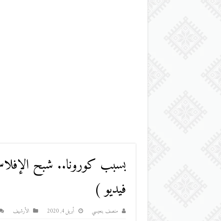
بسبب كورونا.. شبح الإفلاس
فيديو )
منصف بنعيسي
أبريل 4, 2020
اﻷرشيف