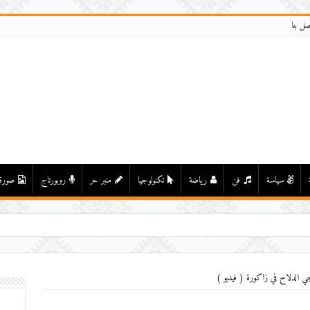
صل بنا
سياسة
فن
رياضة
تكنولوجيا
منبر حر
روبورتاج
صورة
ي الدلاح في زاكورة ( فيديو )