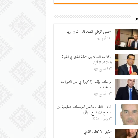
ر
المجلس الوطني للصحافة.. الذي نريد
3 أيام ago
الكلاب الضالة بين حماية الحق في الحياة
واحترام القانون
3 أسابيع ago
الواحات بإقليم زاكورة في ظل التغيرات
المناخية .
4 أسابيع ago
الهاتف النقال داخل المؤسسات لتعليمية من
السماح الى المنع النهائي
يونيو 7, 2026
تحقيق الاكتفاء الذاتي