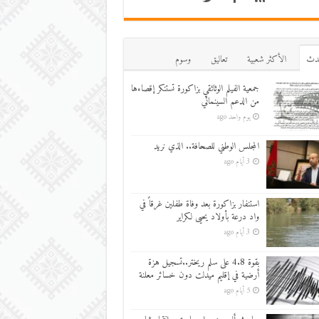
دث
اﻷكثر شعبية
تعاليق
وسوم
جمعية الفيلم الوثائقي بزاكورة تستنكر إقصاءها
من الدعم السينمائي
يوم واحد ago
المجلس الوطني للصحافة.. الذي نريد
3 أيام ago
استنفار بزاكورة بعد وفاة طفلين غرقاً في
واد درعة بأولاد يحيى لكراير
3 أيام ago
بقوة 4.8 على سلم ريختر..تسجيل هزة
أرضية في إقليم ميدلت دون خسائر معلنة
5 أيام ago