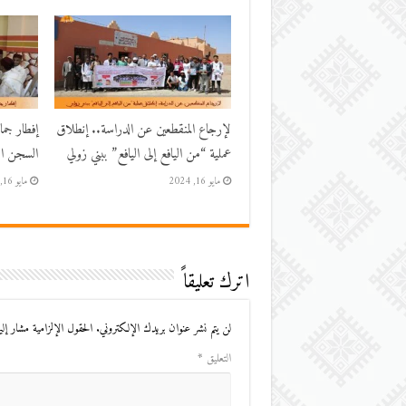
لإرجاع المنقطعين عن الدراسة.. إنطلاق
إفطار جم
عملية “من اليافع إلى اليافع” ببني زولي
السجن الم
مايو 16, 2024
مايو 16, 2024
اترك تعليقاً
لن يتم نشر عنوان بريدك الإلكتروني.
الحقول الإلزامية مشار إليه
التعليق
*