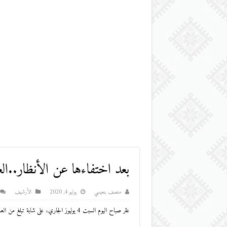
بعد اختفاءها عن الأنظار..ال
منصف بنعيسي
يوليو 4, 2020
اﻷرشيف
عثر صباح اليوم السبت 4 يوليوز الجاري، على شابة تبلغ من العمر 23 سنة ،(ت, ا) جثة هامدة بوادي درعة في منطقة امي نسيل جماعة أفرا .