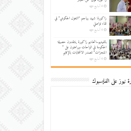
4 أسابيع ago
زاكورة: شهيد يهاجم “التغول الحكومي” في
لقاء تواصلي
4 أسابيع ago
بالفيديو..اتحاديو زاكورة ينتقدون حصيلة
الحكومة في الواحات ويراهنون على ”
المنجزات” لتصدر الانتخابات بالإقليم
4 أسابيع ago
 نيوز على الفايسبوك