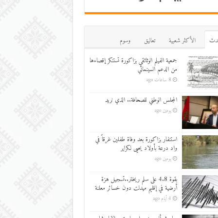
دث
اﻷكثر شعبية
تعاليق
وسوم
جمعية الفيلم الوثائقي بزاكورة تستنكر إقصاءها
من الدعم السينمائي
8 ساعات ago
المجلس الوطني للصحافة.. الذي نريد
يومين ago
استنفار بزاكورة بعد وفاة طفلين غرقاً في
واد درعة بأولاد يحيى لكراير
يومين ago
بقوة 4.8 على سلم ريختر..تسجيل هزة
أرضية في إقليم ميدلت دون خسائر معلنة
4 أيام ago