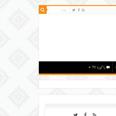
زاكورة TV