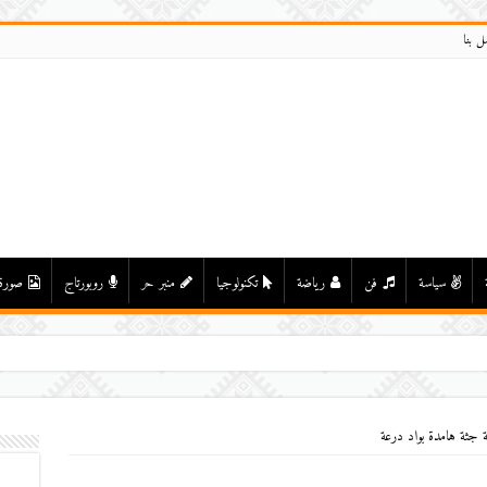
ل بنا
سياسة
فن
رياضة
تكنولوجيا
منبر حر
روبورتاج
صورة
بة جثة هامدة بواد درعة