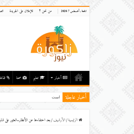
من نحن ؟
للإعلان على الجريدة
اتص
الجمعة , أغسطس 7 2026
أخبار
تعليم
صحة
ثقافة
أخبار عاجلة
استنفار بزاكورة بعد وفاة ط
الرئيسية
/
اﻷرشيف
/
بعد اختفاءها عن الأنظار..العثور على شا