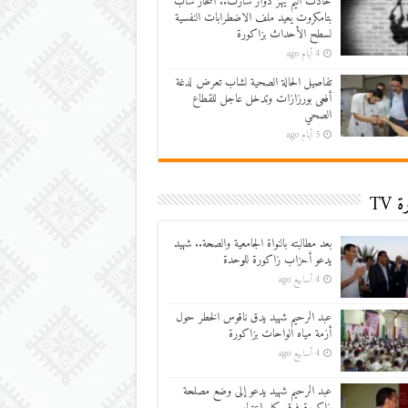
حادث أليم يهز دوار سارت.. انتحار شاب
بتامكروت يعيد ملف الاضطرابات النفسية
لسطح الأحداث بزاكورة
4 أيام ago
تفاصيل الحالة الصحية لشاب تعرض لدغة
أفعى بورزازات وتدخل عاجل للقطاع
الصحي
5 أيام ago
 TV
بعد مطالبته بالنواة الجامعية والصحة.. شهيد
يدعو أحزاب زاكورة للوحدة
4 أسابيع ago
عبد الرحيم شهيد يدق ناقوس الخطر حول
أزمة مياه الواحات بزاكورة
4 أسابيع ago
عبد الرحيم شهيد يدعو إلى وضع مصلحة
زاكورة فوق كل اعتبار