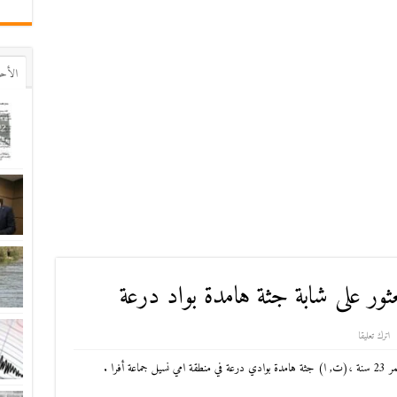
اﻷح
عثور على شابة جثة هامدة بواد درعة
اترك تعليقا