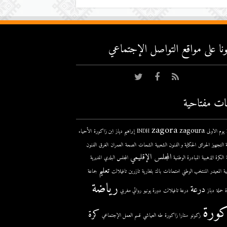
عونا على مواقع التواصل اﻹجتماعي
ات مفتاحية
zagora
zagoura
ى
INDH
إبراهيم دياز
ابن زاكورة
الأحياء
 التجهيز
الحرائق
الحكاية و الفنون الشعبية
الشحات
الصحة
العمران
الغرق
الفنون
المجلس الإقليمي
الكرة الذهبية
المبادرة الوطنية
المجلس البلدي
المديرية
تعليم
ية
المعيدر
المنتخب الوطني
امتحانات
باك
بلغارية
تازرين
تافيلالت
جماعة
رياضة
درعة
حملة
دباز
درعة تافيلالت
دورة يونيو
روائي مغربي
كورة
كرة
زكونو
ستارا زاكورة
طه العياشي
قسم العمل الإجتماعي