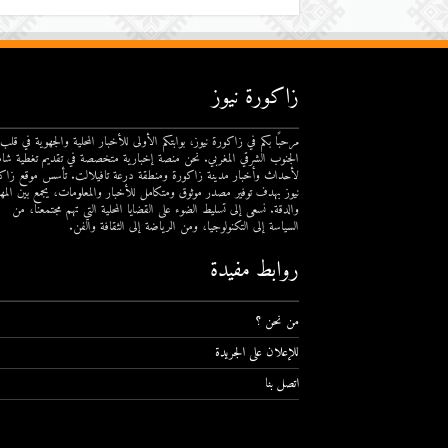
زاكورة نيوز
مرحبًا بكم في زاكورة نيوز، بوابتكم الأولى للأخبار المحلية والجهوية في قلب
الجنوب الشرقي المغربي. نحن منصة إخبارية متخصصة في تقديم تغطية شام
لأحداث وأخبار مدينة زاكورة ومنطقة درعة تافيلالت. تأسس موقع زاك
نيوز بهدف توفير مصدر موثوق ومتكامل للأخبار والمعلومات، يجمع بين المهن
والدقة. نسعى إلى تسليط الضوء على القضايا المحلية التي تهم مجتمعنا، من
السياسة إلى التكنولوجيا، ومن الرياضة إلى الثقافة والفن.
روابط مفيدة
من نحن ؟
للإعلان على الجريدة
اتصل بنا