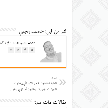
نشر من قبل: منصف بنعيسي
منصف بنعيسي ويبماستر موقع زاكورة
السابق
الطلبة المفتشون للتعليم الابتدائي يرفضون
التعيينات الجهوية ويطالبون أمزازي بالحوار
مقالات ذات صلة