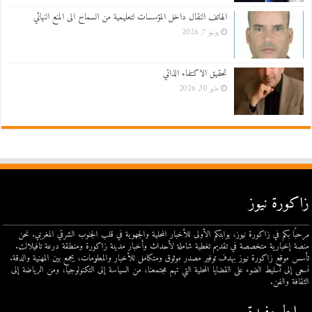
الهاتف النقال داخل المؤسسات لتعليمية من السماح الى المنع النهائي
يونيو 7, 2026
تحقيق الاكتفاء الذاتي
مايو 30, 2026
زاكورة نيوز
مرحبًا بكم في زاكورة نيوز، بوابتكم الأولى للأخبار المحلية والجهوية في قلب الجنوب الشرقي المغربي. نحن
منصة إخبارية متخصصة في تقديم تغطية شاملة لأحداث وأخبار مدينة زاكورة ومنطقة درعة تافيلالت.
تأسس موقع زاكورة نيوز بهدف توفير مصدر موثوق ومتكامل للأخبار والمعلومات، يجمع بين المهنية والدقة.
نسعى إلى تسليط الضوء على القضايا المحلية التي تهم مجتمعنا، من السياسة إلى التكنولوجيا، ومن الرياضة إلى
الثقافة والفن.