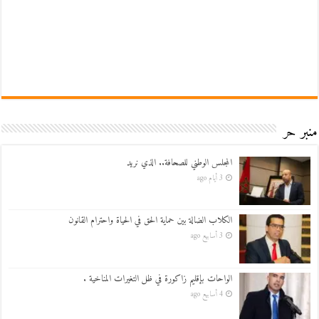
منبر حر
المجلس الوطني للصحافة.. الذي نريد
3 أيام ago
الكلاب الضالة بين حماية الحق في الحياة واحترام القانون
3 أسابيع ago
الواحات بإقليم زاكورة في ظل التغيرات المناخية .
4 أسابيع ago