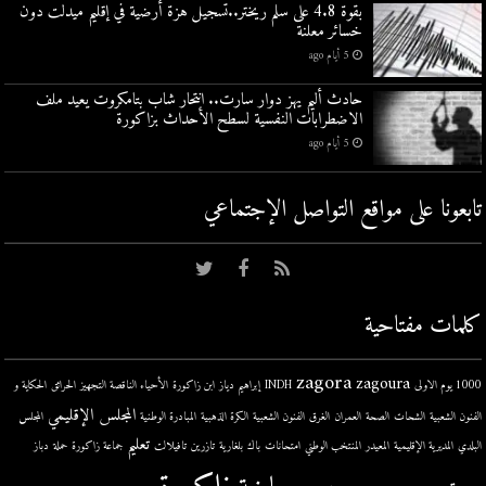
بقوة 4.8 على سلم ريختر..تسجيل هزة أرضية في إقليم ميدلت دون
خسائر معلنة
5 أيام ago
حادث أليم يهز دوار سارت.. انتحار شاب بتامكروت يعيد ملف
الاضطرابات النفسية لسطح الأحداث بزاكورة
5 أيام ago
تابعونا على مواقع التواصل اﻹجتماعي
كلمات مفتاحية
zagora
zagoura
1000 يوم الاولى
INDH
إبراهيم دياز
ابن زاكورة
الأحياء الناقصة التجهيز
الحرائق
الحكاية و
المجلس الإقليمي
الفنون الشعبية
الشحات
الصحة
العمران
الغرق
الفنون الشعبية
الكرة الذهبية
المبادرة الوطنية
المجلس
تعليم
البلدي
المديرية الإقليمية
المعيدر
المنتخب الوطني
امتحانات
باك
بلغارية
تازرين
تافيلالت
جماعة زاكورة
حملة
دباز