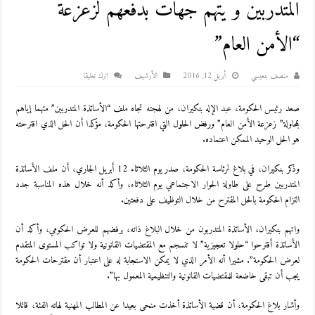
المتدربين و يتهم جهات بدفعهم لزعزعة
“الأمن العام”
منصف بنعيسي
أبريل 12, 2016
اﻷرشيف
اترك تعليقا
صعد رئيس الحكومة، عبد الإله بنكيران، من لهجته تجاه ملف “الأساتذة المتدربين” متهما إياهم
بمحاولة” زعزعة الأمن العام” ورفض الحلول التي اقترحتها الحكومة، مؤكدا أن الحل الذي اقترحته
هو الحل الوحيد الممكن اعتماده.
وذكر بنكيران، في بلاغ لرئاسة الحكومة، صدر يوم الثلاثاء 12 أبريل الجاري، أن ملف الأساتذة
المتدربين طرح على طاولة الحوار الاجتماعي يوم الثلاثاء، وأكد أنه خلال هذه المناسبة جدد
التزام الحكومة بالحل المقترح من خلال التوظيف على دفعتين.
واتهم بنكيران، الأساتذة المتدربون من خلال البلاغ ذاته، برفضهم للعرض الحكومي، وأكد أن
الأساتذة أقترحوا “حلولا تعجيزية” لا تنسجم مع المقتضيات القانونية ولا تواكب المستوى المتقدم
لعرض الحكومة”. مشيرا أنه الأمر الذي لا يمكن الاستجابة له على اعتبار أن مقترحات الحكومة
يجب أن تبقى خاضعة للمقتضيات القانونية والتنظيمية المعمول بها”.
وأشار بلاغ الحكومة، أن قضية الأساتذة أخذت منحى بعيدا عن المطالب المهنية لهاته الفئة، قائلا