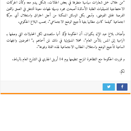
“من خلال حمل شعارات سياسية متطرفة في بعض الحالات، بشكل يبدو معه وكأن الحركات
الاحتجاجية لتنسيقيات الطلبة الأساتذة أصبحت مجرد وسيلة لجهات معينة تشتغل في العمق وتتحين
الفرصة لخلق الفوضى، وتسعى بكل الوسائل الممكنة من أجل اختراق واستغلال أي حركة
اجتماعية كيفما كانت مطالبها بغية تأجيج الوضع الاجتماعي”. بحسب البلاغ الحكومي.
وأضاف بلاغ عبد الإله بنكيران، أن الحكومة تؤكد أنها ستتصدى لكل المحاولات التي وصفها بـ
الرامية إلى المس بالأمن العام”، محملا المسؤولية في ذلك لمن أسماهم بـ” المحرضين والجهات
الساعية لتأجيج الوضع واستغلال المطالب الاجتماعية لهذه الفئة وغيرها”.
و قررت الحكومة منع التظاهرة المزمع تنظيمها يوم 14 أبريل الجاري في الشارع العام بالرباط.
لكم.