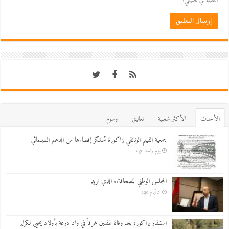
اﻷحدث
اﻷكثر شعبية
تعاليق
وسوم
جمعية الفيلم الوثائقي بزاكورة تستنكر إقصاءها من الدعم السينمائي
يوم واحد ago
المجلس الوطني للصحافة.. الذي نريد
3 أيام ago
استنفار بزاكورة بعد وفاة طفلين غرقاً في واد درعة بأولاد يحيى لكراير