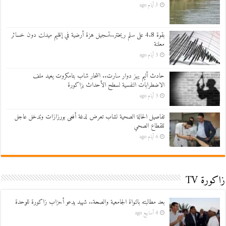
3 أيام ago
بقوة 4.8 على سلم ريختر..تسجيل هزة أرضية في إقليم ميدلت دون خسائر
معلنة
5 أيام ago
حادث أليم يهز دوار سارت.. انتحار شاب بتامكروت يعيد ملف
الاضطرابات النفسية لسطح الأحداث بزاكورة
5 أيام ago
تفاصيل الحالة الصحية لشاب تعرض لدغة أفعى بورزازات وتدخل عاجل
للقطاع الصحي
6 أيام ago
زاكورة TV
بعد مطالبته بالنواة الجامعية والصحة.. شهيد يدعو أحزاب زاكورة للوحدة
4 أسابيع ago