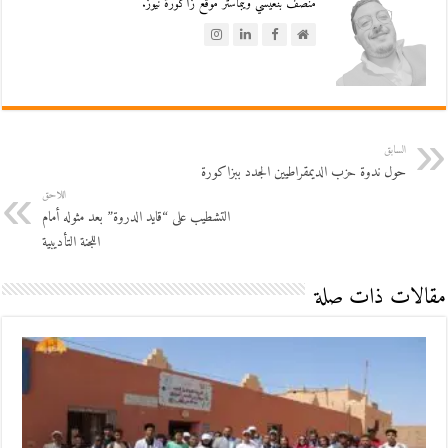
منصف بنعيسي ويبماستر موقع زاكورة نيوز.
السابق
حول ندوة حزب الديمقراطيين الجدد ببزاكورة
اللاحق
التشطيب على “قايد الدروة” بعد مثوله أمام
اللجنة التأديبية
مقالات ذات صلة