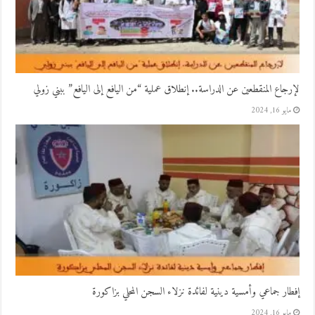
لإرجاع المنقطعين عن الدراسة.. إنطلاق عملية “من اليافع إلى اليافع” ببني زولي
مايو 16, 2024
إفطار جماعي وأمسية دينية لفائدة نزلاء السجن المحلي بزاكورة
مايو 16, 2024