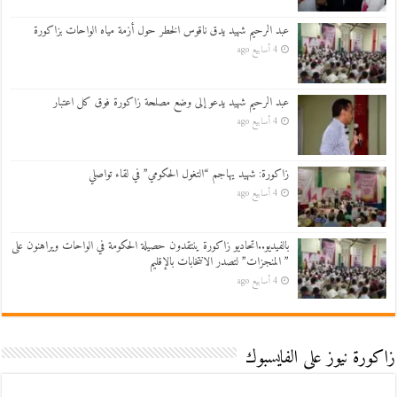
عبد الرحيم شهيد يدق ناقوس الخطر حول أزمة مياه الواحات بزاكورة
4 أسابيع ago
عبد الرحيم شهيد يدعو إلى وضع مصلحة زاكورة فوق كل اعتبار
4 أسابيع ago
زاكورة: شهيد يهاجم “التغول الحكومي” في لقاء تواصلي
4 أسابيع ago
بالفيديو..اتحاديو زاكورة ينتقدون حصيلة الحكومة في الواحات ويراهنون على
” المنجزات” لتصدر الانتخابات بالإقليم
4 أسابيع ago
زاكورة نيوز على الفايسبوك