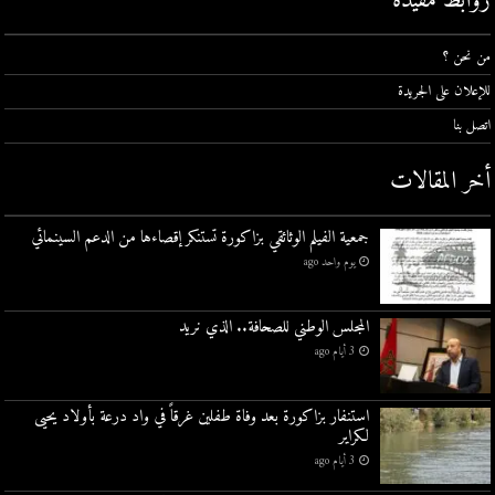
روابط مفيدة
من نحن ؟
للإعلان على الجريدة
اتصل بنا
أخر المقالات
جمعية الفيلم الوثائقي بزاكورة تستنكر إقصاءها من الدعم السينمائي
يوم واحد ago
المجلس الوطني للصحافة.. الذي نريد
3 أيام ago
استنفار بزاكورة بعد وفاة طفلين غرقاً في واد درعة بأولاد يحيى
لكراير
3 أيام ago