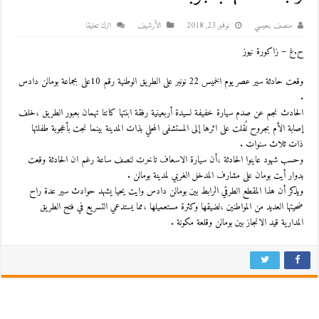
منصف بنعيسي
نوفمبر 23, 2018
اﻷرشيف
اترك تعليقا
ح.غ – زاكورة نيوز
وقعت حادثة سير عصر يوم الخميس 22 نونبر على الطريق الوطنية رقم 10على بجماعة بومالن دادس
.
الحادث نجم عن صدم سيارة خفيفة لسيدة أربعينية رفقة ابنتها كانتا تهمان بعبور الطريق ،خلف
إصابة الأم بجروح نُقلت على اثرها إلى المستشفى المحلي بذات المدينة بينما نجت بأعجوبة طفلتها
ذات ثلاث سنوات .
وحسب شهود عاينوا الحادثة ،أن سيارة الاسعاف تاخرت لنصف ساعة رغم ان الحادثة وقعت
بدوار أيت بومان على مشارف المدخل الغربي لمدينة بومالن .
ويذكر أن هذا المقطع الطرقي الرابط بين بومالن دادس وايت يحيا يشهد حوادث سير عدة راح
ضحيتها العديد من المواطنين ،لضيقها وكثرة مستعميلها ،مما يستدعي التسريع في فتح الطريق
المدارية قيد الانجاز بين بومالن وقلعة مكونة .