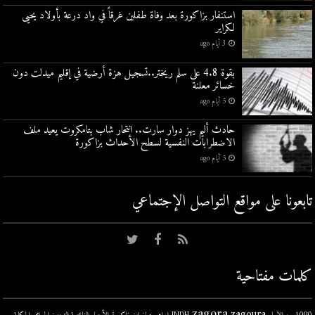
استنفار بزاكورة بعد وفاة طفلين غرقاً في واد درعة بأولاد يحيى
لكراير
3 أيام ago
بقوة 4.8 على سلم ريختر..تسجيل هزة أرضية في إقليم ميدلت دون
خسائر معلنة
5 أيام ago
حادث أليم يهز دوار سارت.. انتحار شاب بتامكروت يعيد ملف
الاضطرابات النفسية لسطح الأحداث بزاكورة
5 أيام ago
تابعونا على مواقع التواصل اﻹجتماعي
كلمات مفتاحية
zagora
zagoura