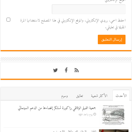
احفظ اسمي، بريدي الإلكتروني، والموقع الإلكتروني في هذا المتصفح لاستخدامها المرة
المقبلة في تعليقي.
اﻷحدث
اﻷكثر شعبية
تعاليق
وسوم
جمعية الفيلم الوثائقي بزاكورة تستنكر إقصاءها من الدعم السينمائي
يوم واحد ago
المجلس الوطني للصحافة.. الذي نريد