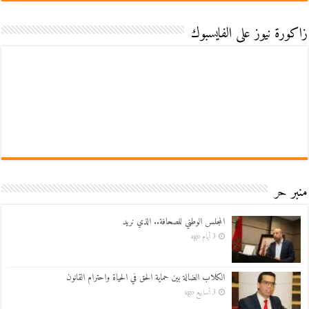
زاكورة نيوز على الفايسبوك
منبر حر
المجلس الوطني للصحافة.. الذي نريد
3 أيام ago
الكلاب الضالة بين حماية الحق في الحياة واحترام القانون
3 أسابيع ago