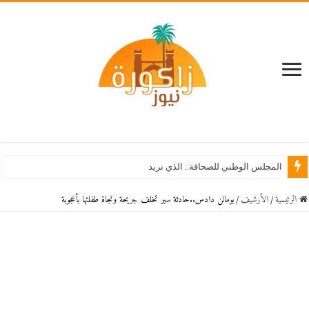
المجلس الوطني للصحافة.. الذي نريد
الرئيسية
/
اﻷرشيف
/
بومالن دادس..حادثة سير تخلف جريحة ونجاة طفلتها بأعجوبة