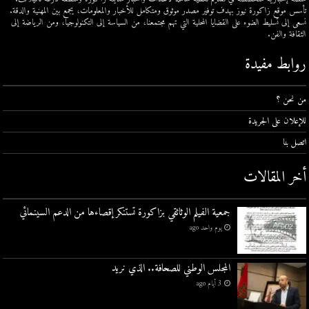
تأسس موقع زاكورة نيوز بهدف توفير مصدر موثوق ومتكامل للأخبار والمعلومات، يجمع بين المهنية والدقة.
نسعى إلى تسليط الضوء على القضايا المحلية التي تهم مجتمعنا، من السياسة إلى التكنولوجيا، ومن الرياضة إلى
الثقافة والفن.
روابط مفيدة
من نحن ؟
للإعلان على الجريدة
اتصل بنا
أخر المقالات
جمعية الفيلم الوثائقي بزاكورة تستنكر إقصاءها من الدعم السينمائي
يوم واحد ago
المجلس الوطني للصحافة.. الذي نريد
3 أيام ago