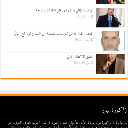
الواحات بإقليم زاكورة في ظل التغيرات المناخية .
4 أسابيع ago
الهاتف النقال داخل المؤسسات لتعليمية من السماح الى المنع النهائي
يونيو 7, 2026
تحقيق الاكتفاء الذاتي
مايو 30, 2026
زاكورة نيوز
مرحبًا بكم في زاكورة نيوز، بوابتكم الأولى للأخبار المحلية والجهوية في قلب الجنوب الشرقي المغربي. نحن
منصة إخبارية متخصصة في تقديم تغطية شاملة لأحداث وأخبار مدينة زاكورة ومنطقة درعة تافيلالت.