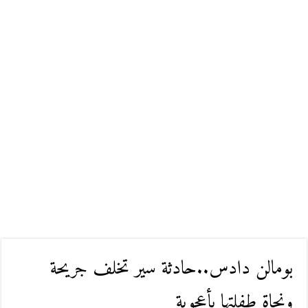
بومالن دادس..حادثة سير تخلف جريحة
ونجاة طفلتها بأعجوبة