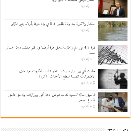
3 أيام ago
استنفار بزاكورة بعد وفاة طفلين غرقاً في واد درعة بأولاد يحيى لكراير
3 أيام ago
بقوة 4.8 على سلم ريختر..تسجيل هزة أرضية في إقليم ميدلت دون خسائر
معلنة
5 أيام ago
حادث أليم يهز دوار سارت.. انتحار شاب بتامكروت يعيد ملف
الاضطرابات النفسية لسطح الأحداث بزاكورة
5 أيام ago
تفاصيل الحالة الصحية لشاب تعرض لدغة أفعى بورزازات وتدخل عاجل
للقطاع الصحي
6 أيام ago