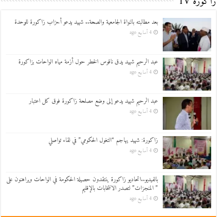
زاكورة TV
بعد مطالبته بالنواة الجامعية والصحة.. شهيد يدعو أحزاب زاكورة للوحدة
4 أسابيع ago
عبد الرحيم شهيد يدق ناقوس الخطر حول أزمة مياه الواحات بزاكورة
4 أسابيع ago
عبد الرحيم شهيد يدعو إلى وضع مصلحة زاكورة فوق كل اعتبار
4 أسابيع ago
زاكورة: شهيد يهاجم “التغول الحكومي” في لقاء تواصلي
4 أسابيع ago
بالفيديو..اتحاديو زاكورة ينتقدون حصيلة الحكومة في الواحات ويراهنون على
” المنجزات” لتصدر الانتخابات بالإقليم
4 أسابيع ago