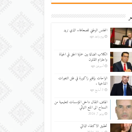
ر
المجلس الوطني للصحافة.. الذي نريد
يوم واحد ago
الكلاب الضالة بين حماية الحق في الحياة
واحترام القانون
أسبوعين ago
الواحات بإقليم زاكورة في ظل التغيرات
المناخية .
3 أسابيع ago
الهاتف النقال داخل المؤسسات لتعليمية من
السماح الى المنع النهائي
يونيو 7, 2026
تحقيق الاكتفاء الذاتي