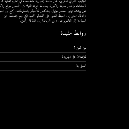
الجنوب الشرقي المغربي. نحن منصة إخبارية متخصصة في تقديم تغطية شام
لأحداث وأخبار مدينة زاكورة ومنطقة درعة تافيلالت. تأسس موقع زاك
نيوز بهدف توفير مصدر موثوق ومتكامل للأخبار والمعلومات، يجمع بين المهن
والدقة. نسعى إلى تسليط الضوء على القضايا المحلية التي تهم مجتمعنا، من
السياسة إلى التكنولوجيا، ومن الرياضة إلى الثقافة والفن.
روابط مفيدة
من نحن ؟
للإعلان على الجريدة
اتصل بنا