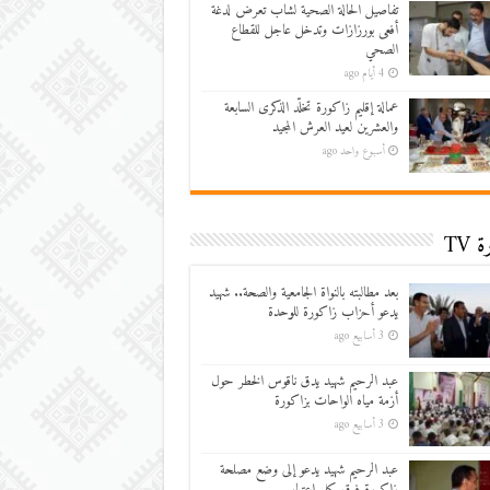
تفاصيل الحالة الصحية لشاب تعرض لدغة
أفعى بورزازات وتدخل عاجل للقطاع
الصحي
4 أيام ago
عمالة إقليم زاكورة تخلّد الذكرى السابعة
والعشرين لعيد العرش المجيد
أسبوع واحد ago
 TV
بعد مطالبته بالنواة الجامعية والصحة.. شهيد
يدعو أحزاب زاكورة للوحدة
3 أسابيع ago
عبد الرحيم شهيد يدق ناقوس الخطر حول
أزمة مياه الواحات بزاكورة
3 أسابيع ago
عبد الرحيم شهيد يدعو إلى وضع مصلحة
زاكورة فوق كل اعتبار