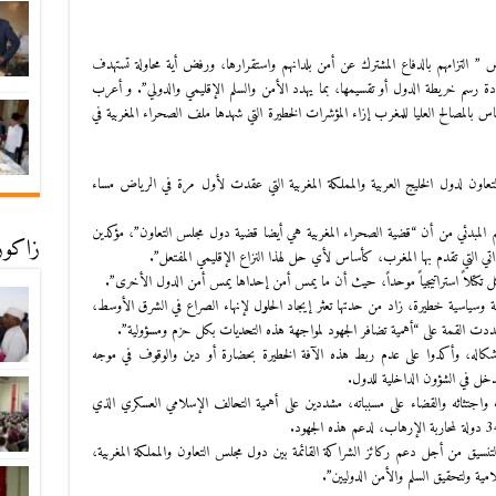
” التزامهم بالدفاع المشترك عن أمن بلدانهم واستقرارها، ورفض أية محاولة تستهدف
دة رسم خريطة الدول أو تقسيمها، بما يهدد الأمن والسلم الإقليمي والدولي”. و أعرب
المصالح العليا للمغرب إزاء المؤشرات الخطيرة التي شهدها ملف الصحراء المغربية في
تعاون لدول الخليج العربية والمملكة المغربية التي عقدت لأول مرة في الرياض مساء
 المبدئي من أن “قضية الصحراء المغربية هي أيضا قضية دول مجلس التعاون”، مؤكدين
زاكورة
ذاتي التي تقدم بها المغرب، كأساس لأي حل لهذا النزاع الإقليمي المفتعل”.
 تكتلاً استراتيجياً موحداً، حيث أن ما يمس أمن إحداها يمس أمن الدول الأخرى”.
ة وسياسية خطيرة، زاد من حدتها تعثر إيجاد الحلول لإنهاء الصراع في الشرق الأوسط،
، شددت القمة على “أهمية تضافر الجهود لمواجهة هذه التحديات بكل حزم ومسؤولية”.
شكاله، وأكدوا على عدم ربط هذه الآفة الخطيرة بحضارة أو دين والوقوف في موجه
لتدخل في الشؤون الداخلية للدول.
ب واجتثاثه والقضاء على مسبباته، مشددين على أهمية التحالف الإسلامي العسكري الذي
تنسيق من أجل دعم ركائز الشراكة القائمة بين دول مجلس التعاون والمملكة المغربية،
مية ولتحقيق السلم والأمن الدوليين”.