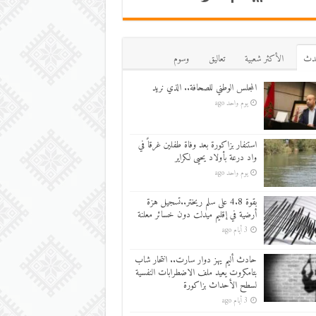
دث
اﻷكثر شعبية
تعاليق
وسوم
المجلس الوطني للصحافة.. الذي نريد
يوم واحد ago
استنفار بزاكورة بعد وفاة طفلين غرقاً في
واد درعة بأولاد يحيى لكراير
يوم واحد ago
بقوة 4.8 على سلم ريختر..تسجيل هزة
أرضية في إقليم ميدلت دون خسائر معلنة
3 أيام ago
حادث أليم يهز دوار سارت.. انتحار شاب
بتامكروت يعيد ملف الاضطرابات النفسية
لسطح الأحداث بزاكورة
3 أيام ago