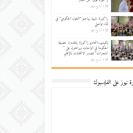
3 أسابيع ago
زاكورة: شهيد يهاجم “التغول الحكومي” في
لقاء تواصلي
4 أسابيع ago
بالفيديو..اتحاديو زاكورة ينتقدون حصيلة
الحكومة في الواحات ويراهنون على ”
المنجزات” لتصدر الانتخابات بالإقليم
4 أسابيع ago
 نيوز على الفايسبوك