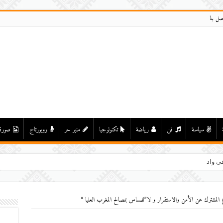
صل بنا
سياسة
فن
رياضة
تكنولوجيا
منبر حر
روبورتاج
صورة
ي واد درعة بأولاد يحيى لكراير
فاع المشترك عن الأمن والاستقرار و لا”للمساس بمصالح المغرب العليا “