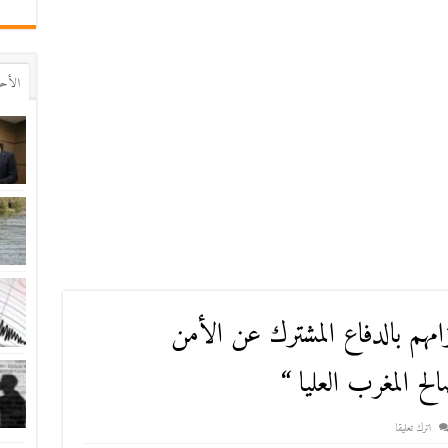
اﻷح
زامهم بالدفاع المشترك عن الأمن
ح المغرب العليا “
اترك تعليقا