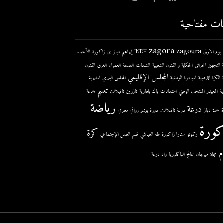
ات مفتاحية
zagora
zagoura
ى
INDH
إبراهيم دياز
ابن زاكورة
الأحياء
 التجهيز
الحرائق
الحكاية و الفنون الشعبية
الشحات
الصحة
العمران
الغرق
الفنون
المجلس الإقليمي
الكرة الذهبية
المبادرة الوطنية
المجلس البلدي
المديرية
تعليم
ية
المعيدر
المنتخب الوطني
امتحانات
باك
بلغارية
تازرين
تافيلالت
جماعة
رياضة
درعة
حملة
دباز
درعة تافيلالت
دورة يونيو
روائي مغربي
كورة
كرة
زكونو
ستارا زاكورة
طه العياشي
قسم العمل الإجتماعي
م
مجلة
مهرجان
نتائج الباكلوريا
واد درعة