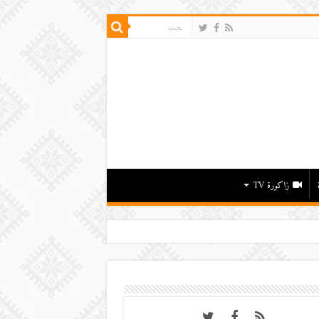
زاكورة TV