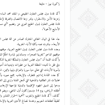
زاكورة نيوز – متايعة
أكد قادة دول مجلس التعاون الخليجي و الملك محمد السادس 
زعزعة الأمن والاستقرار، ونشر نزعة الانفصال والتفرقة لإعا
قادة مجلس التعاون لدول الخليج العربي عن رفضهم “أي مساس ب
الأسابيع الأخيرة”.
جاء هذا في البيان الختامي المشترك الصادر عن قمة مجلس ال
الأربعاء، ونشرت نصه وكالة الأنباء المغربية.
وجدد قادة دول مجلس التعاون لدول الخليج العربية، موقفهم
موقفهم الداعم “لمغربية الصحراء، ومساندتهم لمبادرة الحكم ال
وأكدت القمة أن “دول مجلس التعاون والمملكة المغربية تشكل
وفي ظل ما تشهده المنطقة العربية من تطورات وتهديدات أمني
وتسوية الأزمات التي تعاني منها سوريا والعراق وليبيا واليمن
كما جدد القادة إدانتهم للتطرف والإرهاب بجميع صوره وأ
محاولات نشر الطائفية والمذهبية التي تشعل الفتنة وترمي إلى ا
ودعوا إلى تنسيق الجهود الإقليمية والدولية لمواجهة الإرها
أطلقته الرياض، يوم 14 ديسمبر/كانون أول الماضي، ويضم 34 دولة لمحاربة الإرهاب، لدعم هذه الجهود.
كذلك، أكد قادة الخليج والمغرب “أهمية استمرار التشاور وال
تحقيقاً لتطلعات شعوبهم وخدمة لمصالح الأمتين العربية والإسلا