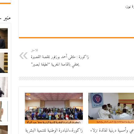
 نيوز.
منبر ح
اللاحق
زاكورة : ملتقى أحمد بوزفور للقصة القصيرة
يحتفي بالقاصة المغربية “لطيفة لبصير”
اعي وأمسية دينية لفائدة نزلاء
زاكورة..المبادرة الوطنية للتنمية البشرية