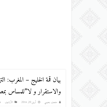
بيان قمة الخليج – المغرب: الت
والاستقرار و لا”للمساس بمصال
منصف بنعيسي
أبريل 20, 2016
اﻷرشيف