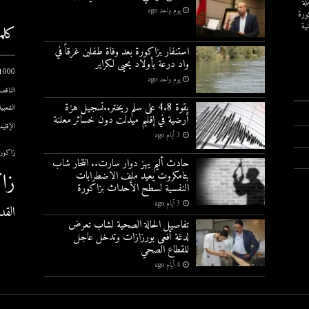
لة
يوم واحد ago
ورة
ية
كلم
استنفار بزاكورة بعد وفاة طفلين غرقاً في
واد درعة بأولاد يحيى لكراير
1000 يوم الاول
يوم واحد ago
الناقصة
بقوة 4.8 على سلم ريختر..تسجيل هزة
الشعبية
أرضية في إقليم ميدلت دون خسائر معلنة
الإقليم
3 أيام ago
زاكورة
حادث أليم يهز دوار سارت.. انتحار شاب
زا
بتامكروت يعيد ملف الاضطرابات
النفسية لسطح الأحداث بزاكورة
3 أيام ago
القد
تفاصيل الحالة الصحية لشاب تعرض
لدغة أفعى بورزازات وتدخل عاجل
للقطاع الصحي
4 أيام ago