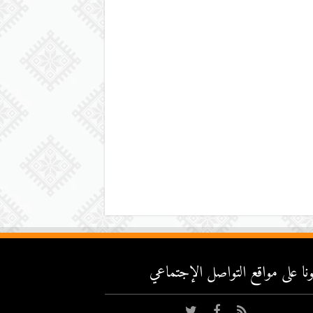
عونا على مواقع التواصل اﻹجتماعي