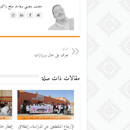
منصف بنعيسي ويبماستر موقع زاكورة
السابق
تعرف على جمال ورزازات
مقالات ذات صلة
لإرجاع المنقطعين عن الدراسة.. إنطلاق
إفطار جم