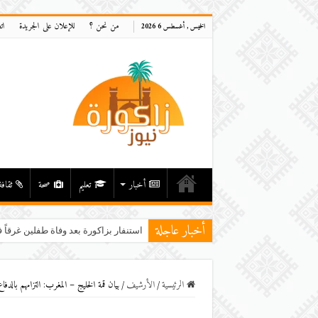
من نحن ؟
للإعلان على الجريدة
ات
الخميس , أغسطس 6 2026
أخبار
تعليم
صحة
ثقافة
أخبار عاجلة
استنفار بزاكورة بعد وفاة طفلين غرقاً ف
الرئيسية
/
اﻷرشيف
/
بيان قمة الخليج – المغرب: التزامهم بالد