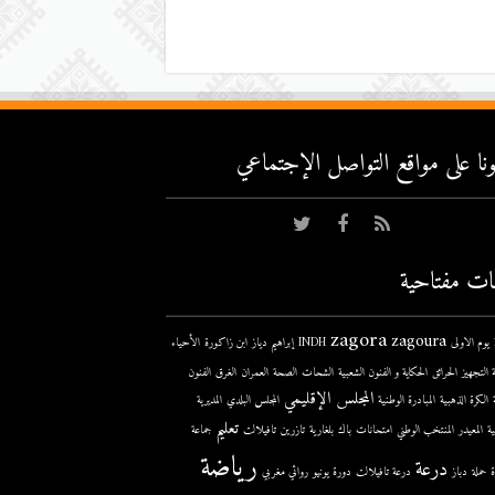
عونا على مواقع التواصل اﻹجتماعي
ات مفتاحية
zagora
zagoura
ى
INDH
إبراهيم دياز
ابن زاكورة
الأحياء
 التجهيز
الحرائق
الحكاية و الفنون الشعبية
الشحات
الصحة
العمران
الغرق
الفنون
المجلس الإقليمي
الكرة الذهبية
المبادرة الوطنية
المجلس البلدي
المديرية
تعليم
ية
المعيدر
المنتخب الوطني
امتحانات
باك
بلغارية
تازرين
تافيلالت
جماعة
رياضة
درعة
حملة
دباز
درعة تافيلالت
دورة يونيو
روائي مغربي