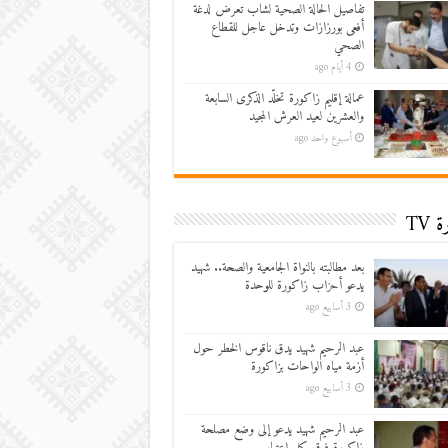
تفاصيل الحالة الصحية لشاب تعرض لدغة
أفعى بورزازات وتدخل عاجل للقطاع
الصحي
4 أيام ago
عمالة إقليم زاكورة تخلّد الذكرى السابعة
والعشرين لعيد العرش المجيد
أسبوع واحد ago
 TV
بعد مطالبته بالنواة الجامعية والصحة.. شهيد
يدعو أحزاب زاكورة للوحدة
3 أسابيع ago
عبد الرحيم شهيد يدق ناقوس الخطر حول
أزمة مياه الواحات بزاكورة
3 أسابيع ago
عبد الرحيم شهيد يدعو إلى وضع مصلحة
زاكورة فوق كل اعتبار