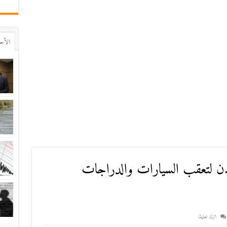
اﻷح
المدن لتعقب السيارات والدراجات
اترك تعليقا