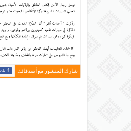
توصل رجال الأمن بمختلف المناطق والولايات الأمنية، بدوري
لتعقب السيارات المسروقة وكذا الأشخاص المبحوث عنهم بمو
وذكرت ” أحداث أنفو ” أن المذكرة شددت على التحقق من أ
المذكرة في سيارات نفعية كسيتروين بيرلانغو وبارتنير، و رون
فولكزفاكن، وهي سيارات يتم سرقتها وإعادة تفكيكها وبيع قطع غ
كما شملت التعليمات أيضا، التحقق من وثائق الدراجات النارية
يوقع بها اللصوص على عمليات سرقة بالخطف ومقرونة بالعنف، 
ook
شارك المنشور مع أصدقائك