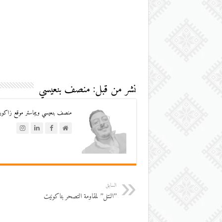
نشر من قبل: منصف بنعيسي
منصف بنعيسي ويبماستر موقع زاكورة
السابق
’’النتل’’ لمقاومة التصحر بتاكونيت