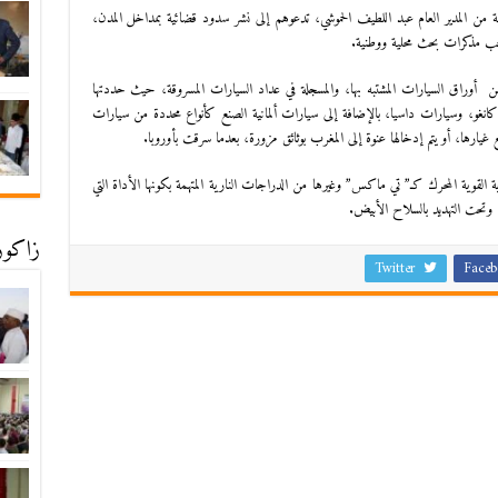
ة من المدير العام عبد اللطيف الحموشي، تدعوهم إلى نشر سدود قضائية بمداخل المدن،
جب مذكرات بحث محلية ووطنية.
وراق السيارات المشتبه بها، والمسجلة في عداد السيارات المسروقة، حيث حددتها
و كانغو، وسيارات داسيا، بالإضافة إلى سيارات ألمانية الصنع كأنواع محددة من سيارات
يارها، أو يتم إدخالها عنوة إلى المغرب بوثائق مزورة، بعدما سرقت بأوروبا.
 القوية المحرك كـ” تي ماكس” وغيرها من الدراجات النارية المتهمة بكونها الأداة التي
وتحت التهديد بالسلاح الأبيض.
زاكورة
Twitter
Faceb