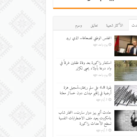
دث
اﻷكثر شعبية
تعاليق
وسوم
المجلس الوطني للصحافة.. الذي نريد
يوم واحد ago
استنفار بزاكورة بعد وفاة طفلين غرقاً في
واد درعة بأولاد يحيى لكراير
يوم واحد ago
بقوة 4.8 على سلم ريختر..تسجيل هزة
أرضية في إقليم ميدلت دون خسائر معلنة
3 أيام ago
حادث أليم يهز دوار سارت.. انتحار شاب
بتامكروت يعيد ملف الاضطرابات النفسية
لسطح الأحداث بزاكورة
3 أيام ago