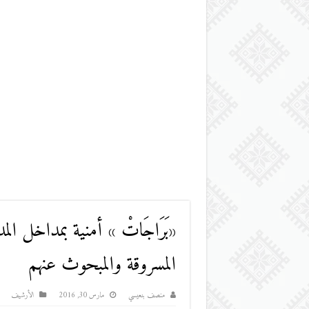
«بَرَاجَاتْ » أمنية بمداخل 
المسروقة والمبحوث عنهم
منصف بنعيسي
مارس 30, 2016
اﻷرشيف