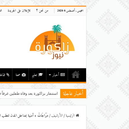
من نحن ؟
للإعلان على الجريدة
ات
الخميس , أغسطس 6 2026
أخبار
تعليم
صحة
ثقافة
أخبار عاجلة
استنفار بزاكورة بعد وفاة طفلين غرقاً ف
الرئيسية
/
اﻷرشيف
/
«بَرَاجَاتْ » أمنية بمداخل المدن لتعقب