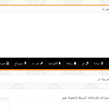
صل بنا
سياسة
فن
رياضة
تكنولوجيا
منبر حر
روبورتاج
صورة
ي واد درعة بأولاد يحيى لكراير
 السيارات والدراجات المسروقة والمبحوث عنهم