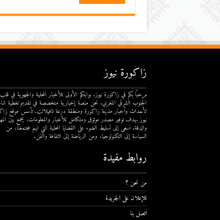
زاكورة نيوز
مرحبًا بكم في زاكورة نيوز، بوابتكم الأولى للأخبار المحلية والجهوية في قلب
الجنوب الشرقي المغربي. نحن منصة إخبارية متخصصة في تقديم تغطية شام
لأحداث وأخبار مدينة زاكورة ومنطقة درعة تافيلالت. تأسس موقع زاك
نيوز بهدف توفير مصدر موثوق ومتكامل للأخبار والمعلومات، يجمع بين المهن
والدقة. نسعى إلى تسليط الضوء على القضايا المحلية التي تهم مجتمعنا، من
السياسة إلى التكنولوجيا، ومن الرياضة إلى الثقافة والفن.
روابط مفيدة
من نحن ؟
للإعلان على الجريدة
اتصل بنا