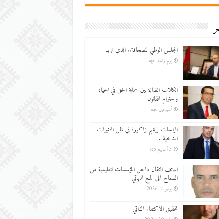
ر
المجلس الوطني للصحافة.. الذي نريد
يوم واحد ago
الكلاب الضالة بين حماية الحق في الحياة
واحترام القانون
أسبوعين ago
الواحات بإقليم زاكورة في ظل التغيرات
المناخية .
3 أسابيع ago
الهاتف النقال داخل المؤسسات لتعليمية من
السماح الى المنع النهائي
يونيو 7, 2026
تحقيق الاكتفاء الذاتي