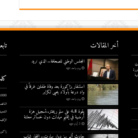
أخر المقالات
تاب
المجلس الوطني للصحافة.. الذي نريد
لة
يوم واحد ago
ورة
ية
كلم
استنفار بزاكورة بعد وفاة طفلين غرقاً في
واد درعة بأولاد يحيى لكراير
1000 يوم الاول
يوم واحد ago
الناقصة
بقوة 4.8 على سلم ريختر..تسجيل هزة
الشعبية
أرضية في إقليم ميدلت دون خسائر معلنة
الإقليم
3 أيام ago
زاكورة
حادث أليم يهز دوار سارت.. انتحار شاب