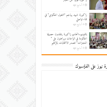
3 أسابيع ago
زاكورة: شهيد يهاجم “التغول الحكومي” في
لقاء تواصلي
4 أسابيع ago
بالفيديو..اتحاديو زاكورة ينتقدون حصيلة
الحكومة في الواحات ويراهنون على ”
المنجزات” لتصدر الانتخابات بالإقليم
4 أسابيع ago
 نيوز على الفايسبوك