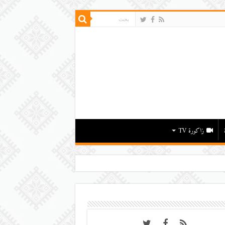
زاكورة TV