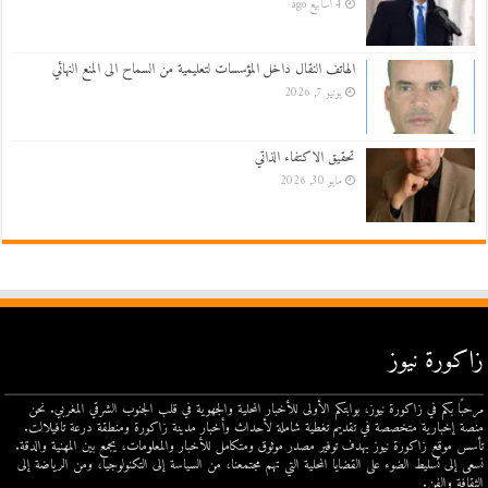
4 أسابيع ago
الهاتف النقال داخل المؤسسات لتعليمية من السماح الى المنع النهائي
يونيو 7, 2026
تحقيق الاكتفاء الذاتي
مايو 30, 2026
زاكورة نيوز
مرحبًا بكم في زاكورة نيوز، بوابتكم الأولى للأخبار المحلية والجهوية في قلب الجنوب الشرقي المغربي. نحن
منصة إخبارية متخصصة في تقديم تغطية شاملة لأحداث وأخبار مدينة زاكورة ومنطقة درعة تافيلالت.
تأسس موقع زاكورة نيوز بهدف توفير مصدر موثوق ومتكامل للأخبار والمعلومات، يجمع بين المهنية والدقة.
نسعى إلى تسليط الضوء على القضايا المحلية التي تهم مجتمعنا، من السياسة إلى التكنولوجيا، ومن الرياضة إلى
الثقافة والفن.