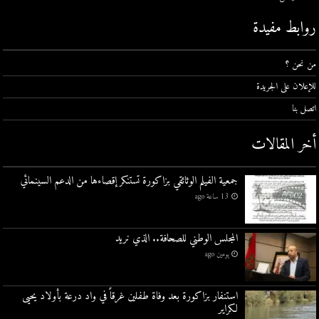
روابط مفيدة
من نحن ؟
للإعلان على الجريدة
اتصل بنا
أخر المقالات
جمعية الفيلم الوثائقي بزاكورة تستنكر إقصاءها من الدعم السينمائي
13 ساعة ago
المجلس الوطني للصحافة.. الذي نريد
يومين ago
استنفار بزاكورة بعد وفاة طفلين غرقاً في واد درعة بأولاد يحيى
لكراير