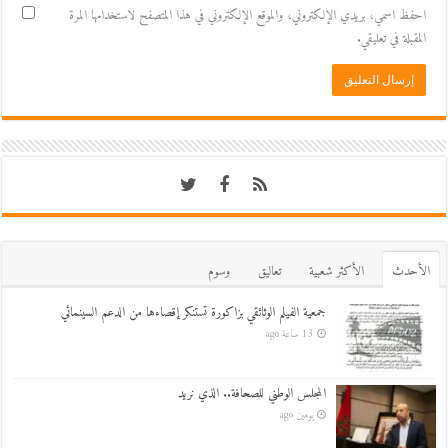
احفظ اسمي، بريدي الإلكتروني، والموقع الإلكتروني في هذا المتصفح لاستخدامها المرة
المقبلة في تعليقي.
اﻷحدث
اﻷكثر شعبية
تعاليق
وسوم
جمعية الفيلم الوثائقي بزاكورة تستنكر إقصاءها من الدعم السينمائي
13 ساعة ago
المجلس الوطني للصحافة.. الذي نريد
يومين ago