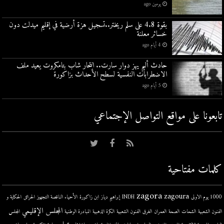
يومين ago
بقوة 4.8 على سلم ريختر..تسجيل هزة أرضية في إقليم ميدلت دون
خسائر معلنة
4 أيام ago
حادث أليم يهز دوار سارت.. انتحار شاب بتامكروت يعيد ملف
الاضطرابات النفسية لسطح الأحداث بزاكورة
5 أيام ago
تابعونا على مواقع التواصل اﻹجتماعي
كلمات مفتاحية
zagora
zagoura
1000 يوم الاولى
INDH
إبراهيم دياز
ابن زاكورة
الأحياء الناقصة التجهيز
الحرائق
الحكاية و
المجلس الإقليمي
الفنون الشعبية
الشحات
الصحة
العمران
الغرق
الفنون الشعبية
الكرة الذهبية
المبادرة الوطنية
المجلس