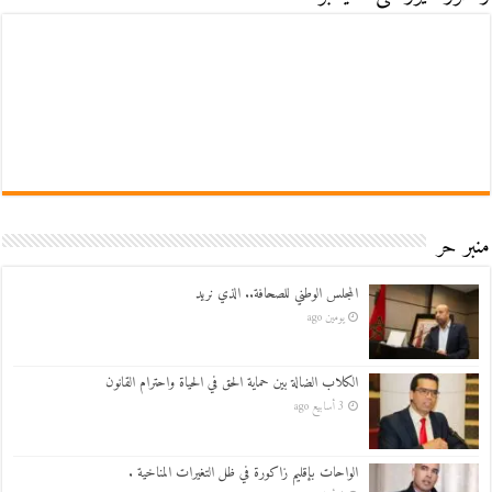
منبر حر
المجلس الوطني للصحافة.. الذي نريد
يومين ago
الكلاب الضالة بين حماية الحق في الحياة واحترام القانون
3 أسابيع ago
الواحات بإقليم زاكورة في ظل التغيرات المناخية .