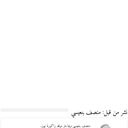
نشر من قبل: منصف بنعيسي
منصف بنعيسي ويبماستر موقع زاكورة نيوز.