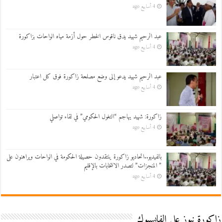
4 أسابيع ago
عبد الرحيم شهيد يدق ناقوس الخطر حول أزمة مياه الواحات بزاكورة
4 أسابيع ago
عبد الرحيم شهيد يدعو إلى وضع مصلحة زاكورة فوق كل اعتبار
4 أسابيع ago
زاكورة: شهيد يهاجم “التغول الحكومي” في لقاء تواصلي
4 أسابيع ago
بالفيديو..اتحاديو زاكورة ينتقدون حصيلة الحكومة في الواحات ويراهنون على
” المنجزات” لتصدر الانتخابات بالإقليم
4 أسابيع ago
زاكورة نيوز على الفايسبوك