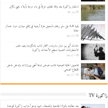
استنفار بزاكورة بعد وفاة طفلين غرقاً في واد درعة بأولاد يحيى لكراير
يومين ago
بقوة 4.8 على سلم ريختر..تسجيل هزة أرضية في إقليم ميدلت دون خسائر
معلنة
4 أيام ago
حادث أليم يهز دوار سارت.. انتحار شاب بتامكروت يعيد ملف
الاضطرابات النفسية لسطح الأحداث بزاكورة
5 أيام ago
تفاصيل الحالة الصحية لشاب تعرض لدغة أفعى بورزازات وتدخل عاجل
للقطاع الصحي
5 أيام ago
زاكورة TV
بعد مطالبته بالنواة الجامعية والصحة.. شهيد يدعو أحزاب زاكورة للوحدة