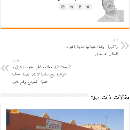
السابق
زاكورة : وقفة احتجاجية تنديدا باغتيال
الطالب عمر خالق
اللاحق
الصحة:استمرار معاناة مواطن الجنوب الشرقي و
الوزارة تنهج سياسة الآذان الصماء -جماعة
احصيا كنموذج بإقليم تنغير.
مقالات ذات صلة