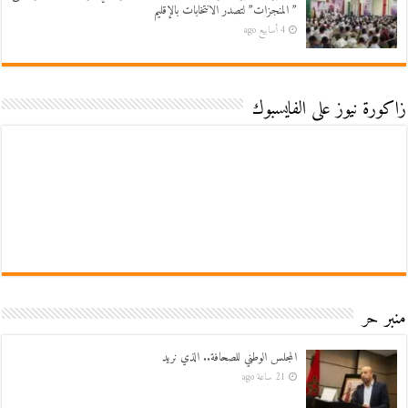
” المنجزات” لتصدر الانتخابات بالإقليم
4 أسابيع ago
زاكورة نيوز على الفايسبوك
منبر حر
المجلس الوطني للصحافة.. الذي نريد
21 ساعة ago