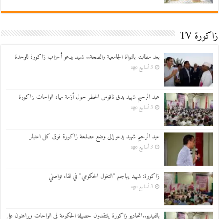
زاكورة TV
بعد مطالبته بالنواة الجامعية والصحة.. شهيد يدعو أحزاب زاكورة للوحدة
3 أسابيع ago
عبد الرحيم شهيد يدق ناقوس الخطر حول أزمة مياه الواحات بزاكورة
3 أسابيع ago
عبد الرحيم شهيد يدعو إلى وضع مصلحة زاكورة فوق كل اعتبار
3 أسابيع ago
زاكورة: شهيد يهاجم “التغول الحكومي” في لقاء تواصلي
3 أسابيع ago
بالفيديو..اتحاديو زاكورة ينتقدون حصيلة الحكومة في الواحات ويراهنون على