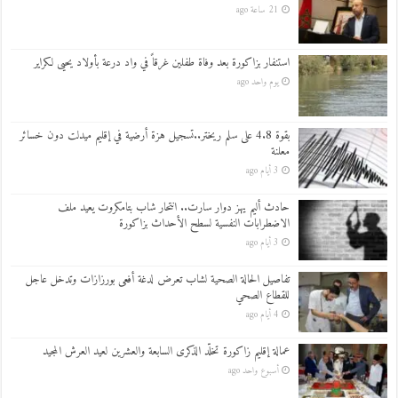
21 ساعة ago
استنفار بزاكورة بعد وفاة طفلين غرقاً في واد درعة بأولاد يحيى لكراير
يوم واحد ago
بقوة 4.8 على سلم ريختر..تسجيل هزة أرضية في إقليم ميدلت دون خسائر
معلنة
3 أيام ago
حادث أليم يهز دوار سارت.. انتحار شاب بتامكروت يعيد ملف
الاضطرابات النفسية لسطح الأحداث بزاكورة
3 أيام ago
تفاصيل الحالة الصحية لشاب تعرض لدغة أفعى بورزازات وتدخل عاجل
للقطاع الصحي
4 أيام ago
عمالة إقليم زاكورة تخلّد الذكرى السابعة والعشرين لعيد العرش المجيد
أسبوع واحد ago