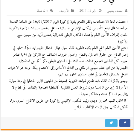
منصف بنعيسي
مايو 16, 2017
اﻷرشيف
اترك تعليقا
احتضنت قاعة الاجتماعات بالمقر القديم لبلدية زاكورة اليوم 16/05/2017 عل الساعة التاسعة
صباحا اشغال الجمع التأسيس للمكتب الإقليمي لفدرالية مستغلي رخص سيارات الاجرة بزاكورة
.تحت إشراف الأمين العام وأعضاء المكتب الوطني للفدرالية بحضور أزيد من سبعين مهنيي
بزاكورة .
افتتح الأمين العام الجمع العام بكلمة تاطيرية للقاء حول مجال اشتغال الفيدرالية ،مؤكد عملها في
إطار الدفاع عن حقوق العاملين بالقطاع وتحسين ظروف اشتغالهم مع التركيز على اهمية تظافر
جهود كل الفاعلين لتجميع شتات هذه الفئة على المستوى الوطني .كما أكد على استقلالية
الفيدرالية عن اي تنظيم سياسي او نقابي بل الدافع الأساس إلى الاهتمام بهكذا توجه هو الانخراط
الفعلي والميداني للعاملين في تطوير مستوى عملهم بذواتهم.
وجدير بالذكر أن اللقاء شهد تقديم شواهد تقديرية لمجموعة من المهنيين الذين اشتغلوا في مهنة سيارة
الأجرة لا زيد من 30سنة دون شروط العمل القانونية كالتغطية الصحية والتقاعد .في قطاع لا
يزال يعرف اكراهات ومشاكل عديدة .
كما انتخب السيد محمد بن ديدي رئيسا للمكتب الإقليمي بزاكورة عن طريق الاقتراع السري .وتم
تشكيل المكتب وفق آليات الانتخاب المباشر .