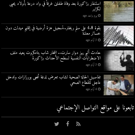
استنفار بزاكورة بعد وفاة طفلين غرقاً في واد درعة بأولاد يحيى
لكراير
يوم واحد ago
بقوة 4.8 على سلم ريختر..تسجيل هزة أرضية في إقليم ميدلت دون
خسائر معلنة
3 أيام ago
حادث أليم يهز دوار سارت.. انتحار شاب بتامكروت يعيد ملف
الاضطرابات النفسية لسطح الأحداث بزاكورة
3 أيام ago
تفاصيل الحالة الصحية لشاب تعرض لدغة أفعى بورزازات وتدخل
عاجل للقطاع الصحي
4 أيام ago
تابعونا على مواقع التواصل اﻹجتماعي