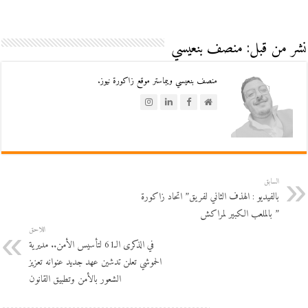
نشر من قبل: منصف بنعيسي
منصف بنعيسي ويبماستر موقع زاكورة نيوز.
السابق
بالفيديو : الهذف الثاني لفريق” اتحاد زاكورة
” بالملعب الكبير لمراكش
اللاحق
في الذكرى الـ61 لتأسيس الأمن.. مديرية
الحموشي تعلن تدشين عهد جديد عنوانه تعزيز
الشعور بالأمن وتطبيق القانون