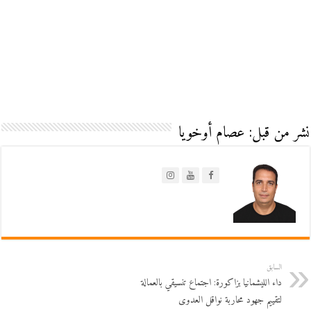
نشر من قبل: عصام أوخويا
السابق
داء الليشمانيا بزاكورة: اجتماع تنسيقي بالعمالة
لتقييم جهود محاربة نواقل العدوى