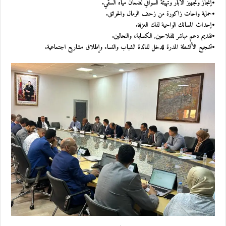
•إنجاز وتجهيز الآبار وتهيئة السواقي لضمان مياه السقي.
•حماية واحات زاكورة من زحف الرمال والحرائق.
•إحداث المسالك الواحية لفك العزلة.
•تقديم دعم مباشر للفلاحين, الكسابة، والنحالين.
•تشجيع الأنشطة المدرة للدخل لفائدة الشباب والنساء وإطلاق مشاريع اجتماعية.