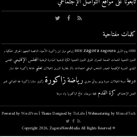
تابعونا على مواقع التواصل اﻹجتماعي
كلمات مفتاحية
zagora
zagoura
1000 يوم الاولى
INDH
إبراهيم دياز
ابن زاكورة
الأحياء الناقصة التجهيز
الحرائق
الحكاية و
المجلس الإقليمي
الفنون الشعبية
الشحات
الصحة
العمران
الغرق
الفنون الشعبية
الكرة الذهبية
المبادرة الوطنية
المجلس
تعليم
البلدي
المديرية الإقليمية
المعيدر
المنتخب الوطني
امتحانات
باك
بلغارية
تازرين
تافيلالت
جماعة زاكورة
حملة
دباز
زاكورة
رياضة
درعة
درعة تافيلالت
دورة يونيو
روائي مغربي
زكونو
ستارا زاكورة
طه العياشي
قسم
كرة القدم
العمل الإجتماعي
مجلة
مهرجان
نتائج الباكلوريا
واد درعة
Powered by
WordPress
| Theme Designed by
TieLabs
| Webmastering by
MoncefTech
© Copyright 2026, ZagoraNewsMedia All Rights Reserved