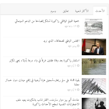
اﻷحدث
اﻷكثر شعبية
تعاليق
وسوم
جمعية الفيلم الوثائقي بزاكورة تستنكر إقصاءها من الدعم السينمائي
19 ساعة ago
المجلس الوطني للصحافة.. الذي نريد
يومين ago
استنفار بزاكورة بعد وفاة طفلين غرقاً في واد درعة بأولاد يحيى لكراير
3 أيام ago
بقوة 4.8 على سلم ريختر..تسجيل هزة أرضية في إقليم ميدلت دون خسائر
معلنة
4 أيام ago
حادث أليم يهز دوار سارت.. انتحار شاب بتامكروت يعيد ملف
الاضطرابات النفسية لسطح الأحداث بزاكورة