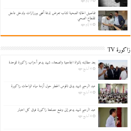
5 أيام ago
تفاصيل الحالة الصحية لشاب تعرض لدغة أفعى بورزازات وتدخل عاجل
للقطاع الصحي
6 أيام ago
زاكورة TV
بعد مطالبته بالنواة الجامعية والصحة.. شهيد يدعو أحزاب زاكورة للوحدة
4 أسابيع ago
عبد الرحيم شهيد يدق ناقوس الخطر حول أزمة مياه الواحات بزاكورة
4 أسابيع ago
عبد الرحيم شهيد يدعو إلى وضع مصلحة زاكورة فوق كل اعتبار
4 أسابيع ago