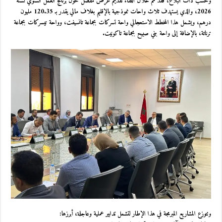
وحسب ذات البلاغ، فقد تم خلال اللقاء تقديم عرض مفصل حول برنامج العمل السنوي لسنة
2026، والذي يستهدف ثلاث واحات نموذجية بالإقليم بغلاف مالي يقدر بـ 120.35 مليون
درهم، ويشمل هذا المخطط الاستعجالي واحة تسركات بجماعة تانسيفت، وواحة تيسركات بجماعة
ترناتة، بالإضافة إلى واحة بني صبيح بجماعة تاكونيت.
وتتوزع المشاريع المبرمجة في هذا الإطار لتشمل تدابير عملية وعاجلة، أبرزها: