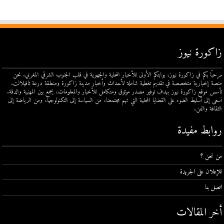
زاكورة نيوز
مرحبًا بكم في زاكورة نيوز، بوابتكم الأولى للأخبار المحلية والجهوية في قلب الجنوب الشرقي المغربي. نحن
منصة إخبارية متخصصة في تقديم تغطية شاملة لأحداث وأخبار مدينة زاكورة ومنطقة درعة تافيلالت.
تأسس موقع زاكورة نيوز بهدف توفير مصدر موثوق ومتكامل للأخبار والمعلومات، يجمع بين المهنية والدقة.
نسعى إلى تسليط الضوء على القضايا المحلية التي تهم مجتمعنا، من السياسة إلى التكنولوجيا، ومن الرياضة إلى
الثقافة والفن.
روابط مفيدة
من نحن ؟
للإعلان على الجريدة
اتصل بنا
أخر المقالات