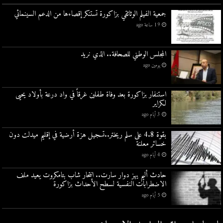
جمعية الفيلم الوثائقي بزاكورة تستنكر إقصاءها من الدعم السينمائي
19 ساعة ago
المجلس الوطني للصحافة.. الذي نريد
يومين ago
استنفار بزاكورة بعد وفاة طفلين غرقاً في واد درعة بأولاد يحيى
لكراير
3 أيام ago
بقوة 4.8 على سلم ريختر..تسجيل هزة أرضية في إقليم ميدلت دون
خسائر معلنة
4 أيام ago
حادث أليم يهز دوار سارت.. انتحار شاب بتامكروت يعيد ملف
الاضطرابات النفسية لسطح الأحداث بزاكورة
5 أيام ago