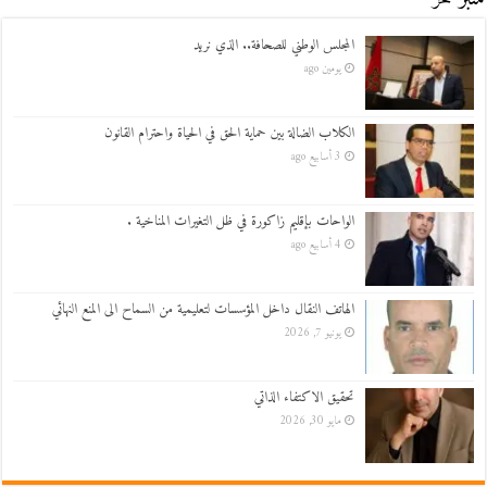
المجلس الوطني للصحافة.. الذي نريد
يومين ago
الكلاب الضالة بين حماية الحق في الحياة واحترام القانون
3 أسابيع ago
الواحات بإقليم زاكورة في ظل التغيرات المناخية .
4 أسابيع ago
الهاتف النقال داخل المؤسسات لتعليمية من السماح الى المنع النهائي
يونيو 7, 2026
تحقيق الاكتفاء الذاتي
مايو 30, 2026