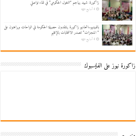
زاكورة: شهيد يهاجم “التغول الحكومي” في لقاء تواصلي
4 أسابيع ago
بالفيديو..اتحاديو زاكورة ينتقدون حصيلة الحكومة في الواحات ويراهنون على
” المنجزات” لتصدر الانتخابات بالإقليم
4 أسابيع ago
زاكورة نيوز على الفايسبوك
منبر حر