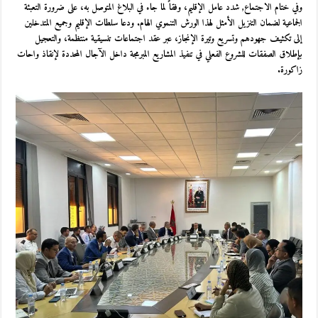
وفي ختام الاجتماع, شدد عامل الإقليم، وفقاً لما جاء في البلاغ المتوصل به، على ضرورة التعبئة
الجماعية لضمان التنزيل الأمثل لهذا الورش التنموي الهام. ودعا سلطات الإقليم وجميع المتدخلين
إلى تكثيف جهودهم وتسريع وتيرة الإنجاز، عبر عقد اجتماعات تنسيقية منتظمة، والتعجيل
بإطلاق الصفقات للشروع الفعلي في تنفيذ المشاريع المبرمجة داخل الآجال المحددة لإنقاذ واحات
زاكورة.