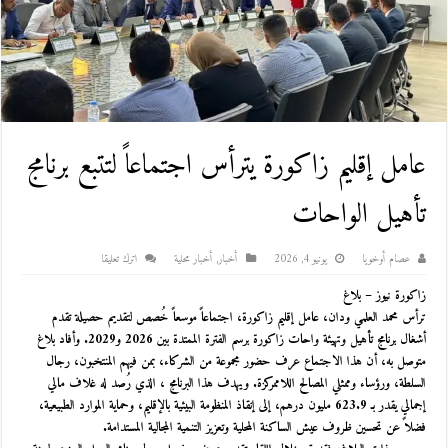
عامل إقليم زاكورة يترأس اجتماعاً لتتبع برنامج
تأهيل الواحات
عصام أوخويا
يونيو 4, 2026
أخبار
,
أخبار محلية
اترك تعليقا
زاكورة نيوز – بلاغ
ترأس محمد العلمي ودان، عامل إقليم زاكورة، اجتماعاً موسعاً خُصص لتقديم حصيلة تقدم
أشغال برنامج تأهيل وتهيئة واحات زاكورة برسم الفترة الممتدة بين 2026 و2029. وأفاد بلاغ
متوصل به، أن هذا الاجتماع عرف حضور مجموعة من الشركاء، بمن فيهم المنتخبون، رجال
السلطة، ورؤساء وممثلي المصالح اللاممركزة. ويهدف هذا البرنامج ، الذي رُصد له غلاف مالي
إجمالي يقدر بـ 623.9 مليون درهم، إلى إنقاذ المنظومة البيئية بالإقليم، وحماية الموارد الطبيعية،
فضلاً عن تحسين ظروف عيش الساكنة المحلية وتعزيز التنمية المجالية المستدامة.