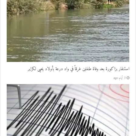
استنفار بزاكورة بعد وفاة طفلين غرقاً في واد درعة بأولاد يحيى لكراير
3 أيام ago