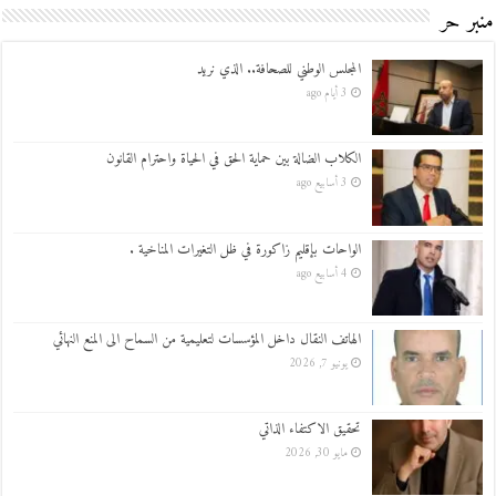
منبر حر
المجلس الوطني للصحافة.. الذي نريد
3 أيام ago
الكلاب الضالة بين حماية الحق في الحياة واحترام القانون
3 أسابيع ago
الواحات بإقليم زاكورة في ظل التغيرات المناخية .
4 أسابيع ago
الهاتف النقال داخل المؤسسات لتعليمية من السماح الى المنع النهائي
يونيو 7, 2026
تحقيق الاكتفاء الذاتي
مايو 30, 2026