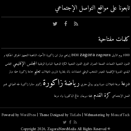
تابعونا على مواقع التواصل اﻹجتماعي
كلمات مفتاحية
zagora
zagoura
1000 يوم الاولى
INDH
إبراهيم دياز
ابن زاكورة
الأحياء الناقصة التجهيز
الحرائق
الحكاية و
المجلس الإقليمي
الفنون الشعبية
الشحات
الصحة
العمران
الغرق
الفنون الشعبية
الكرة الذهبية
المبادرة الوطنية
المجلس
تعليم
البلدي
المديرية الإقليمية
المعيدر
المنتخب الوطني
امتحانات
باك
بلغارية
تازرين
تافيلالت
جماعة زاكورة
حملة
دباز
زاكورة
رياضة
درعة
درعة تافيلالت
دورة يونيو
روائي مغربي
زكونو
ستارا زاكورة
طه العياشي
قسم
كرة القدم
العمل الإجتماعي
مجلة
مهرجان
نتائج الباكلوريا
واد درعة
Powered by
WordPress
| Theme Designed by
TieLabs
| Webmastering by
MoncefTech
© Copyright 2026, ZagoraNewsMedia All Rights Reserved