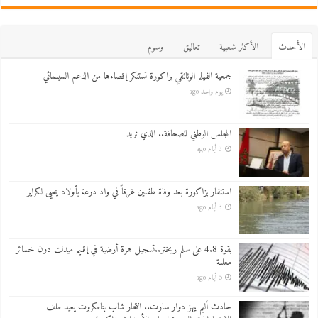
اﻷحدث
اﻷكثر شعبية
تعاليق
وسوم
جمعية الفيلم الوثائقي بزاكورة تستنكر إقصاءها من الدعم السينمائي
يوم واحد ago
المجلس الوطني للصحافة.. الذي نريد
3 أيام ago
استنفار بزاكورة بعد وفاة طفلين غرقاً في واد درعة بأولاد يحيى لكراير
3 أيام ago
بقوة 4.8 على سلم ريختر..تسجيل هزة أرضية في إقليم ميدلت دون خسائر
معلنة
5 أيام ago
حادث أليم يهز دوار سارت.. انتحار شاب بتامكروت يعيد ملف