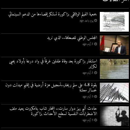
جمعية الفيلم الوثائقي بزاكورة تستنكر إقصاءها من الدعم السينمائي
يوم واحد ago
المجلس الوطني للصحافة.. الذي نريد
3 أيام ago
استنفار بزاكورة بعد وفاة طفلين غرقاً في واد درعة بأولاد يحيى
لكراير
3 أيام ago
بقوة 4.8 على سلم ريختر..تسجيل هزة أرضية في إقليم ميدلت دون
خسائر معلنة
5 أيام ago
حادث أليم يهز دوار سارت.. انتحار شاب بتامكروت يعيد ملف
الاضطرابات النفسية لسطح الأحداث بزاكورة
5 أيام ago