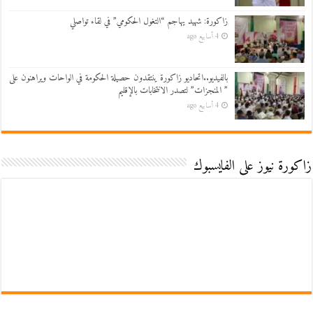
زاكورة: شهيد يهاجم “التغول الحكومي” في لقاء تواصلي
4 أسابيع ago
بالفيديو..اتحاديو زاكورة ينتقدون حصيلة الحكومة في الواحات ويراهنون على
” المنجزات” لتصدر الانتخابات بالإقليم
4 أسابيع ago
زاكورة نيوز على الفايسبوك