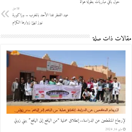
حول باقي مباريات بطولة هواة
اللاحق
عيد الفطر غدا الأحد بالمغرب .. وزاكورة
نيوز تهنئ زوارها الكرام
مقالات ذات صلة
لإرجاع المنقطعين عن الدراسة.. إنطلاق عملية “من اليافع إلى اليافع” ببني زولي
مايو 16, 2024