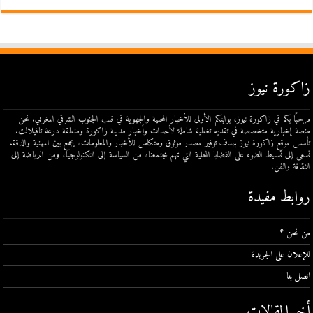
زاكورة نيوز
مرحبًا بكم في زاكورة نيوز، بوابتكم الأولى للأخبار المحلية والجهوية في قلب الجنوب الشرقي المغربي. نحن
منصة إخبارية متخصصة في تقديم تغطية شاملة لأحداث وأخبار مدينة زاكورة ومنطقة درعة تافيلالت.
تأسس موقع زاكورة نيوز بهدف توفير مصدر موثوق ومتكامل للأخبار والمعلومات، يجمع بين المهنية والدقة.
نسعى إلى تسليط الضوء على القضايا المحلية التي تهم مجتمعنا، من السياسة إلى التكنولوجيا، ومن الرياضة إلى
الثقافة والفن.
روابط مفيدة
من نحن ؟
للإعلان على الجريدة
اتصل بنا
أخر المقالات