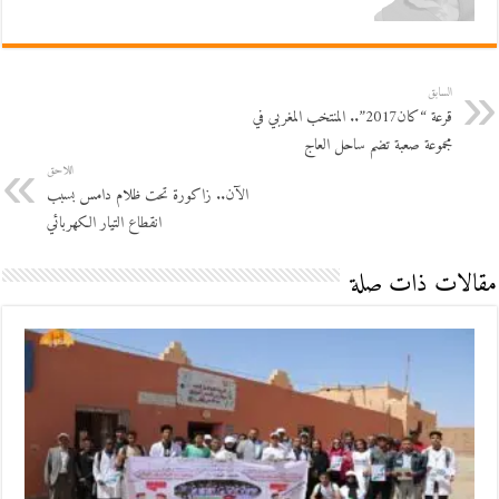
السابق
قرعة “كان2017”.. المنتخب المغربي في
مجموعة صعبة تضم ساحل العاج
اللاحق
الآن.. زاكورة تحت ظلام دامس بسبب
انقطاع التيار الكهربائي
مقالات ذات صلة