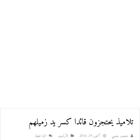
تلاميذ يحتجزون قائدا كسر يد زميلهم
منصف بنعيسي
أكتوبر 19, 2016
اﻷرشيف
اترك تعليقا