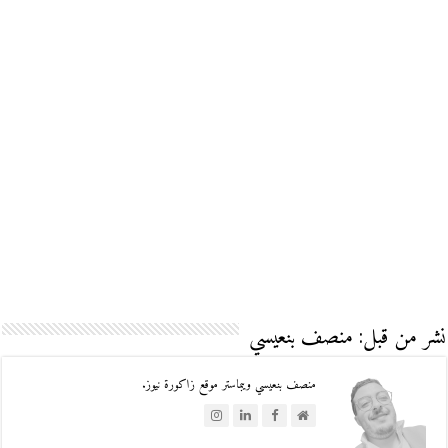
نشر من قبل: منصف بنعيسي
منصف بنعيسي ويبماستر موقع زاكورة نيوز.