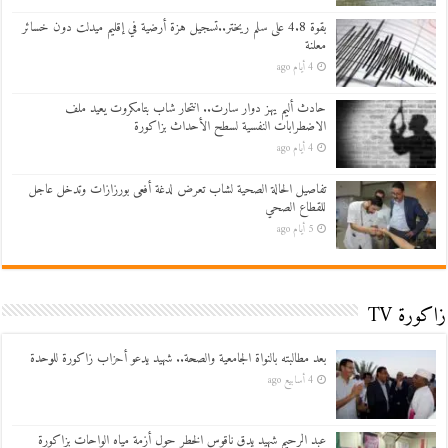
بقوة 4.8 على سلم ريختر..تسجيل هزة أرضية في إقليم ميدلت دون خسائر
معلنة
4 أيام ago
حادث أليم يهز دوار سارت.. انتحار شاب بتامكروت يعيد ملف
الاضطرابات النفسية لسطح الأحداث بزاكورة
4 أيام ago
تفاصيل الحالة الصحية لشاب تعرض لدغة أفعى بورزازات وتدخل عاجل
للقطاع الصحي
5 أيام ago
زاكورة TV
بعد مطالبته بالنواة الجامعية والصحة.. شهيد يدعو أحزاب زاكورة للوحدة
4 أسابيع ago
عبد الرحيم شهيد يدق ناقوس الخطر حول أزمة مياه الواحات بزاكورة