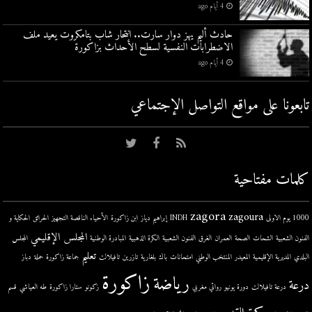
4 أيام ago
حادث أليم يهز دوار سارت.. انتحار شاب بتامكروت يعيد ملف
الاضطرابات النفسية لسطح الأحداث بزاكورة
4 أيام ago
تابعونا على مواقع التواصل اﻹجتماعي
كلمات مفتاحية
zagora
zagoura
1000 يوم الاولى
INDH
إبراهيم دياز
ابن زاكورة
الأحياء الناقصة التجهيز
الحرائق
الحكاية و
المجلس الإقليمي
الفنون الشعبية
الشحات
الصحة
العمران
الغرق
الفنون الشعبية
الكرة الذهبية
المبادرة الوطنية
المجلس
تعليم
البلدي
المديرية الإقليمية
المعيدر
المنتخب الوطني
امتحانات
باك
بلغارية
تازرين
تافيلالت
جماعة زاكورة
حملة
دباز
زاكورة
رياضة
درعة
درعة تافيلالت
دورة يونيو
روائي مغربي
زكونو
ستارا زاكورة
طه العياشي
قسم