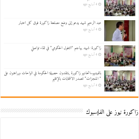
4 أسابيع ago
عبد الرحيم شهيد يدعو إلى وضع مصلحة زاكورة فوق كل اعتبار
4 أسابيع ago
زاكورة: شهيد يهاجم “التغول الحكومي” في لقاء تواصلي
4 أسابيع ago
بالفيديو..اتحاديو زاكورة ينتقدون حصيلة الحكومة في الواحات ويراهنون على
” المنجزات” لتصدر الانتخابات بالإقليم
4 أسابيع ago
زاكورة نيوز على الفايسبوك