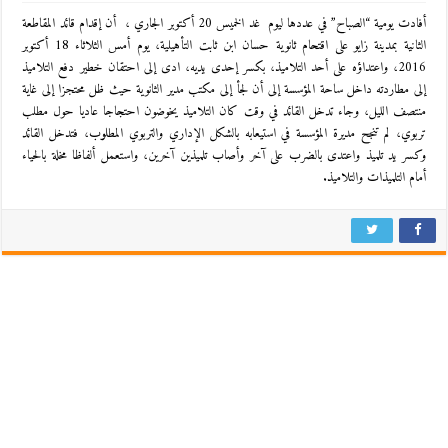
أفادت يومية “الصباح” في عددها ليوم غد الخميس 20 أكتوبر الجاري ، أن إقدام قائد المقاطعة
الثانية بمدينة زايو على اقتحام ثانوية حسان ابن ثابت التأهيلية، يوم أمس الثلاثاء 18 أكتوبر
2016، واعتداؤه على أحد التلاميذ، بكسر إحدى يديه، ادى إلى احتقان خطير دفع التلاميذ
إلى مطاردته داخل ساحة المؤسسة إلى أن لجأ إلى مكتب مدير الثانوية حيث ظل محتجزا إلى غاية
منتصف الليل، وجاء تدخل القائد في وقت كان التلاميذ يخوضون احتجاجا عاديا حول مطلب
تربوي، لم تنجح مديرة المؤسسة في استيعابه بالشكل الإداري والتربوي المطلوب، فتدخل القائد
وكسر يد تلميذ واعتدى بالضرب على آخر وأصاب تلميذين آخرين، واستعمل ألفاظا مخلة بالحياء
أمام التلميذات والتلاميذ.