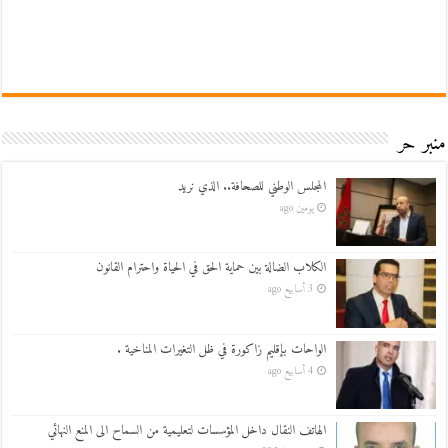
منبر حر
المجلس الوطني للصحافة.. الذي نريد
يومين ago
الكلاب الضالة بين حماية الحق في الحياة واحترام القانون
3 أسابيع ago
الواحات بإقليم زاكورة في ظل التغيرات المناخية .
4 أسابيع ago
الهاتف النقال داخل المؤسسات لتعليمية من السماح الى المنع النهائي