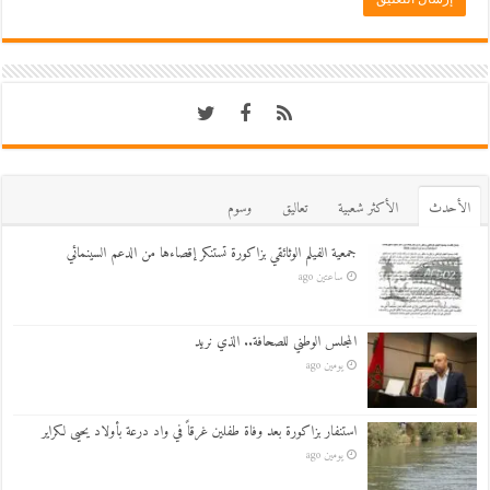
اﻷحدث
اﻷكثر شعبية
تعاليق
وسوم
جمعية الفيلم الوثائقي بزاكورة تستنكر إقصاءها من الدعم السينمائي
ساعتين ago
المجلس الوطني للصحافة.. الذي نريد
يومين ago
استنفار بزاكورة بعد وفاة طفلين غرقاً في واد درعة بأولاد يحيى لكراير
يومين ago