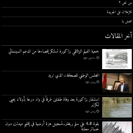
من نحن ؟
للإعلان على الجريدة
اتصل بنا
أخر المقالات
جمعية الفيلم الوثائقي بزاكورة تستنكر إقصاءها من الدعم السينمائي
ساعتين ago
المجلس الوطني للصحافة.. الذي نريد
يومين ago
استنفار بزاكورة بعد وفاة طفلين غرقاً في واد درعة بأولاد يحيى
لكراير
يومين ago
بقوة 4.8 على سلم ريختر..تسجيل هزة أرضية في إقليم ميدلت دون
خسائر معلنة