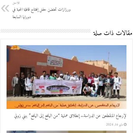
اللاحق
ورزازات تحتضن حفل إفتتاح قافلة المحبة في
دورتها السابعة
مقالات ذات صلة
لإرجاع المنقطعين عن الدراسة.. إنطلاق عملية “من اليافع إلى اليافع” ببني زولي
مايو 16, 2024