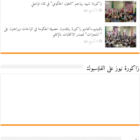
زاكورة: شهيد يهاجم “التغول الحكومي” في لقاء تواصلي
3 أسابيع ago
بالفيديو..اتحاديو زاكورة ينتقدون حصيلة الحكومة في الواحات ويراهنون على
” المنجزات” لتصدر الانتخابات بالإقليم
4 أسابيع ago
زاكورة نيوز على الفايسبوك