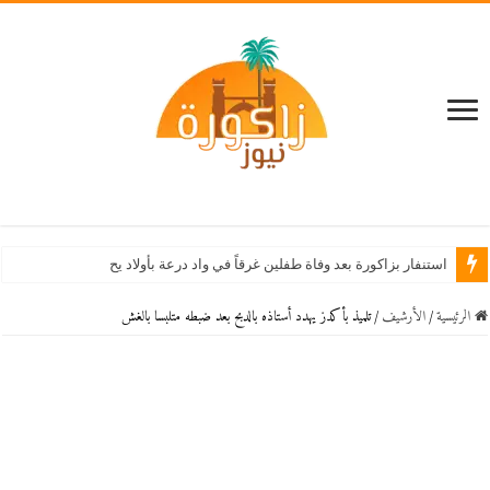
استنفار بزاكورة بعد وفاة طفلين غرقاً في واد درعة بأولاد يحيى لكراير
الرئيسية
/
اﻷرشيف
/
تلميذ بأكدز يهدد أستاذه بالدبح بعد ضبطه متلبسا بالغش