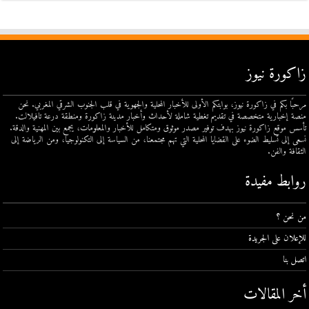
زاكورة نيوز
مرحبًا بكم في زاكورة نيوز، بوابتكم الأولى للأخبار المحلية والجهوية في قلب الجنوب الشرقي المغربي. نحن
منصة إخبارية متخصصة في تقديم تغطية شاملة لأحداث وأخبار مدينة زاكورة ومنطقة درعة تافيلالت.
تأسس موقع زاكورة نيوز بهدف توفير مصدر موثوق ومتكامل للأخبار والمعلومات، يجمع بين المهنية والدقة.
نسعى إلى تسليط الضوء على القضايا المحلية التي تهم مجتمعنا، من السياسة إلى التكنولوجيا، ومن الرياضة إلى
الثقافة والفن.
روابط مفيدة
من نحن ؟
للإعلان على الجريدة
اتصل بنا
أخر المقالات