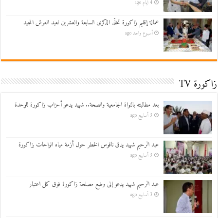
4 أيام ago
عمالة إقليم زاكورة تخلّد الذكرى السابعة والعشرين لعيد العرش المجيد
أسبوع واحد ago
زاكورة TV
بعد مطالبته بالنواة الجامعية والصحة.. شهيد يدعو أحزاب زاكورة للوحدة
3 أسابيع ago
عبد الرحيم شهيد يدق ناقوس الخطر حول أزمة مياه الواحات بزاكورة
3 أسابيع ago
عبد الرحيم شهيد يدعو إلى وضع مصلحة زاكورة فوق كل اعتبار
3 أسابيع ago