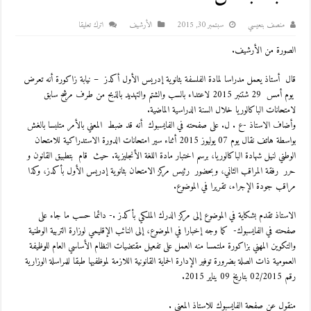
منصف بنعيسي
سبتمبر 30, 2015
اﻷرشيف
اترك تعليقا
الصورة من الأرشيف.
قال أستاذ يعمل مدراسا لمادة الفلسفة بثانوية إدريس الأول أكدز – نيابة زاكورة أنه تعرض
يوم أمس 29 شتنبر 2015 لاعتداء بالسب والشتم والتهديد بالذبح من طرف مرشح سابق
لامتحانات الباكالوريا خلال السنة الدراسية الماضية.
وأضاف الاستاذ -ع . ل. على صفحته في الفايسبوك أنه قد ضبط المعني بالأمر متلبسا بالغش
بواسطة هاتف نقال يوم 07 يوليوز 2015 أثناء سير امتحانات الدورة الاستدراكية للامتحان
الوطني لنيل شهادة الباكالوريا، برسم اختبار مادة اللغة الأنجليزية. حيث قام بتطبيق القانون و
حرر رفقة المراقب الثاني، وبحضور رئيس مركز الامتحان بثانوية إدريس الأول بأكدز، وكذا
مراقب جودة الإجراء، تقريرا في
الموضوع.
الاستاذ تقدم بشكاية في الموضوع إلى مركز الدرك الملكي بأكدز .- دائما حسب ما جاء على
صفحته في الفايسبوك- كما وجه إخبارا في الموضوع، إلى النائب الإقليمي لوزارة التربية الوطنية
والتكوين المهني بزاكورة ملتمسا منه العمل على تفعيل مقتضيات النظام الأساسي العام للوظيفة
العمومية ذات الصلة بضرورة توفير الإدارة الحماية القانونية اللازمة لموظفيها طبقا للمراسلة الوزارية
رقم 02/2015 بتاريخ 09 يناير 2015.
منقول عن صفحة الفايسبوك للاستاذ المعني .