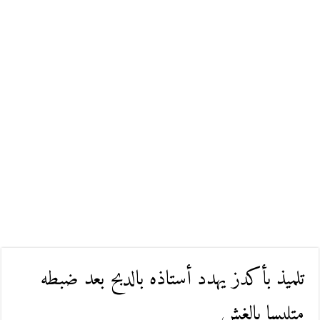
تلميذ بأكدز يهدد أستاذه بالدبح بعد ضبطه
متلبسا بالغش