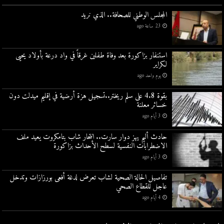
المجلس الوطني للصحافة.. الذي نريد
23 ساعة ago
استنفار بزاكورة بعد وفاة طفلين غرقاً في واد درعة بأولاد يحيى
لكراير
يوم واحد ago
بقوة 4.8 على سلم ريختر..تسجيل هزة أرضية في إقليم ميدلت دون
خسائر معلنة
3 أيام ago
حادث أليم يهز دوار سارت.. انتحار شاب بتامكروت يعيد ملف
الاضطرابات النفسية لسطح الأحداث بزاكورة
3 أيام ago
تفاصيل الحالة الصحية لشاب تعرض لدغة أفعى بورزازات وتدخل
عاجل للقطاع الصحي
4 أيام ago