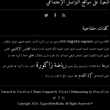
تابعونا على مواقع التواصل اﻹجتماعي
كلمات مفتاحية
zagora
zagoura
1000 يوم الاولى
INDH
إبراهيم دياز
ابن زاكورة
الأحياء الناقصة التجهيز
الحرائق
الحكاية و
المجلس الإقليمي
الفنون الشعبية
الشحات
الصحة
العمران
الغرق
الفنون الشعبية
الكرة الذهبية
المبادرة الوطنية
المجلس
تعليم
البلدي
المديرية الإقليمية
المعيدر
المنتخب الوطني
امتحانات
باك
بلغارية
تازرين
تافيلالت
جماعة زاكورة
حملة
دباز
زاكورة
رياضة
درعة
درعة تافيلالت
دورة يونيو
روائي مغربي
زكونو
ستارا زاكورة
طه العياشي
قسم
كرة القدم
العمل الإجتماعي
مجلة
مهرجان
نتائج الباكلوريا
واد درعة
Powered by
WordPress
| Theme Designed by
TieLabs
| Webmastering by
MoncefTech
© Copyright 2026, ZagoraNewsMedia All Rights Reserved