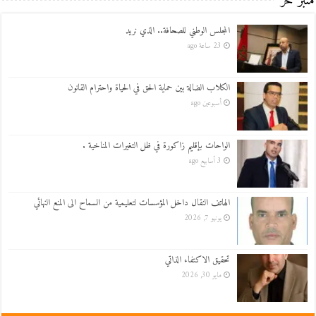
منبر حر
المجلس الوطني للصحافة.. الذي نريد
23 ساعة ago
الكلاب الضالة بين حماية الحق في الحياة واحترام القانون
أسبوعين ago
الواحات بإقليم زاكورة في ظل التغيرات المناخية .
3 أسابيع ago
الهاتف النقال داخل المؤسسات لتعليمية من السماح الى المنع النهائي
يونيو 7, 2026
تحقيق الاكتفاء الذاتي
مايو 30, 2026