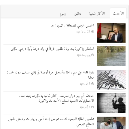
اﻷحدث
اﻷكثر شعبية
تعاليق
وسوم
المجلس الوطني للصحافة.. الذي نريد
23 ساعة ago
استنفار بزاكورة بعد وفاة طفلين غرقاً في واد درعة بأولاد يحيى لكراير
يوم واحد ago
بقوة 4.8 على سلم ريختر..تسجيل هزة أرضية في إقليم ميدلت دون خسائر
معلنة
3 أيام ago
حادث أليم يهز دوار سارت.. انتحار شاب بتامكروت يعيد ملف
الاضطرابات النفسية لسطح الأحداث بزاكورة
3 أيام ago
تفاصيل الحالة الصحية لشاب تعرض لدغة أفعى بورزازات وتدخل عاجل
للقطاع الصحي