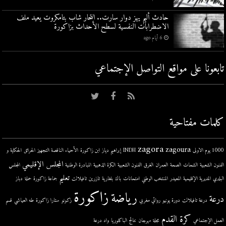
حادث أليم يهز دوار سارت.. انتحار شاب بتامكروت يعيد ملف
الاضطرابات النفسية لسطح الأحداث بزاكورة
6 أيام ago
تابعونا على مواقع التواصل اﻹجتماعي
كلمات مفتاحية
zagora
zagoura
1000 يوم الاولى
INDH
إبراهيم دياز
ابن زاكورة
الأحياء الناقصة التجهيز
الحرائق
الحكاية و
المجلس الإقليمي
الفنون الشعبية
الشحات
الصحة
العمران
الغرق
الفنون الشعبية
الكرة الذهبية
المبادرة الوطنية
المجلس
تعليم
البلدي
المديرية الإقليمية
المعيدر
المنتخب الوطني
امتحانات
باك
بلغارية
تازرين
تافيلالت
جماعة زاكورة
حملة
دباز
زاكورة
رياضة
درعة
درعة تافيلالت
دورة يونيو
روائي مغربي
زكونو
ستارا زاكورة
طه العياشي
قسم
كرة القدم
العمل الإجتماعي
مجلة
مهرجان
نتائج الباكلوريا
واد درعة