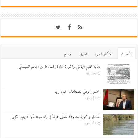
اﻷحدث
اﻷكثر شعبية
تعاليق
وسوم
جمعية الفيلم الوثائقي بزاكورة تستنكر إقصاءها من الدعم السينمائي
يومين ago
المجلس الوطني للصحافة.. الذي نريد
3 أيام ago
استنفار بزاكورة بعد وفاة طفلين غرقاً في واد درعة بأولاد يحيى لكراير
4 أيام ago