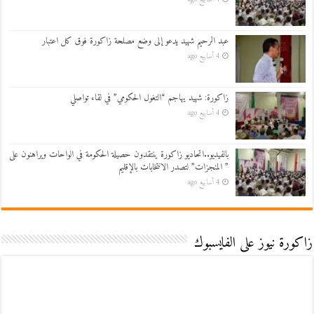
عبد الرحيم شهيد يدعو إلى وضع مصلحة زاكورة فوق كل اعتبار
4 أسابيع ago
زاكورة: شهيد يهاجم “التغول الحكومي” في لقاء تواصلي
4 أسابيع ago
بالفيديو..اتحاديو زاكورة ينتقدون حصيلة الحكومة في الواحات ويراهنون على
” المنجزات” لتصدر الانتخابات بالإقليم
4 أسابيع ago
زاكورة نيوز على الفايسبوك