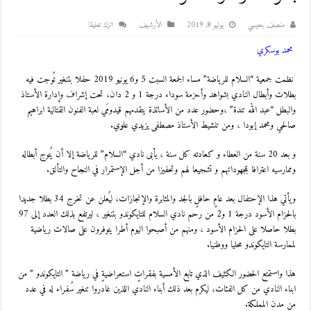
منصف بنعيسي
يوليو 8, 2019
اﻷرشيف
اترك تعليقا
محمد بوسكري
نظمت جمعية “السلام للرياضة” مساء الجمعة السبت 5 و6 يونيو 2019 حفلا بتنغير تُوجت فيه
بطلات وأبطال النادي بشواهد وأحزمة سوداء درجة 1 و 2 دان، تحت إشراف وإدارة الأستاذ
والبطل “عبد الله تندة” ،وحضور عدد من الأساتذة يتقدمهم قيدومَي لعبة الفنون القتالية ابراهيم
صالحي ومحمد إبودا ، ومن تنشيط الأستاذ مصطفى يزيدي علوي.
و بعد 20 سنة من العطاء و كعادته كل سنة ، يأبى نادي “السلام” للرياضة إلا أن يُتوج أبطاله
وممارسيه اعترافا بمجهوداتهم و تشجيعا لهم وتحفيزا من أجل الإستمرار في النجاح والتألق.
ويأتي هذا الإحتفال بعد عامٍ حافلٍ بالجد والمثابرة والإنجازات، ليُعلن عن تخرج 34 بطلا جديدا
بالحزام الأسود درجة 1 و2 من رحم نادي السلام للتايكوندو بتنغير ، ليرتفع بذلك العدد إلى 97
بطلا حاصلا على الحزام الأسود ، ومنهم من أصبحوا اليوم أطرا يتوفرون على صالات رياضية
لممارسة التايكوندو محليا ووطنيا.
هذا واستمتع الحضور الكثيف الذي تابع الأمسية بفقراتٍ استعراضيةٍ في رياضة ” التايكوندو ” من
ابناء النادي من كل الفئات، ليكرم بعد ذلك أبناء النادي اللذين غادروا تنغير سُفراء له في عدد
من مدن المملكة.