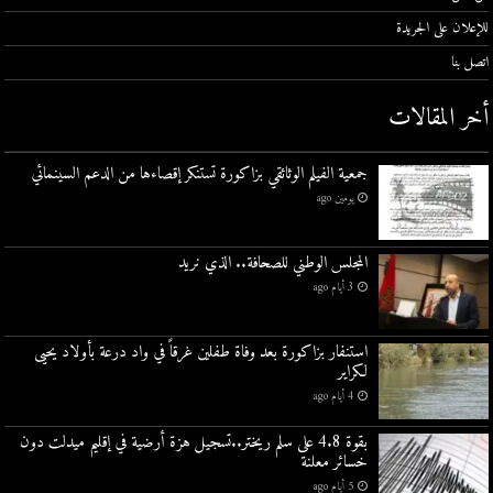
للإعلان على الجريدة
اتصل بنا
أخر المقالات
جمعية الفيلم الوثائقي بزاكورة تستنكر إقصاءها من الدعم السينمائي
يومين ago
المجلس الوطني للصحافة.. الذي نريد
3 أيام ago
استنفار بزاكورة بعد وفاة طفلين غرقاً في واد درعة بأولاد يحيى
لكراير
4 أيام ago
بقوة 4.8 على سلم ريختر..تسجيل هزة أرضية في إقليم ميدلت دون
خسائر معلنة
5 أيام ago