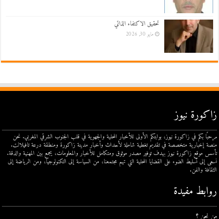
تحقيق الاكتفاء الذاتي
مايو 30, 2026
زاكورة نيوز
مرحبًا بكم في زاكورة نيوز، بوابتكم الأولى للأخبار المحلية والجهوية في قلب الجنوب الشرقي المغربي. نحن
منصة إخبارية متخصصة في تقديم تغطية شاملة لأحداث وأخبار مدينة زاكورة ومنطقة درعة تافيلالت.
تأسس موقع زاكورة نيوز بهدف توفير مصدر موثوق ومتكامل للأخبار والمعلومات، يجمع بين المهنية والدقة.
نسعى إلى تسليط الضوء على القضايا المحلية التي تهم مجتمعنا، من السياسة إلى التكنولوجيا، ومن الرياضة إلى
الثقافة والفن.
روابط مفيدة
من نحن ؟