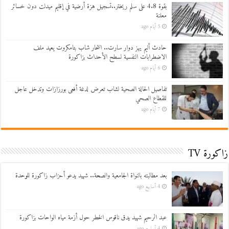
بقوة 4.8 على سلم ريختر..تسجيل هزة أرضية في إقليم ميدلت دون خسائر
معلنة
5 أيام ago
حادث أليم يهز دوار سارت.. انتحار شاب بتامكروت يعيد ملف
الاضطرابات النفسية لسطح الأحداث بزاكورة
6 أيام ago
تفاصيل الحالة الصحية لشاب تعرض لدغة أفعى بورزازات وتدخل عاجل
للقطاع الصحي
7 أيام ago
زاكورة TV
بعد مطالبته بالنواة الجامعية والصحة.. شهيد يدعو أحزاب زاكورة للوحدة
4 أسابيع ago
عبد الرحيم شهيد يدق ناقوس الخطر حول أزمة مياه الواحات بزاكورة
4 أسابيع ago