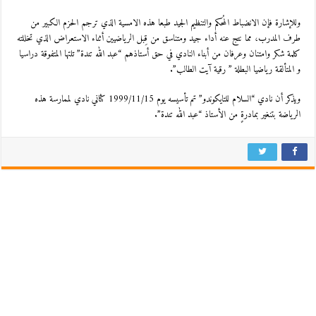
وللإشارة فإن الانضباط المُحكم والتنظيم الجيد طبعا هذه الامسية الذي ترجم الحزم الكبير من
طرف المدرب، مما نتج عنه أداء جيد ومتناسق من قِبل الرياضيين أثناء الاستعراض الذي تخللته
كلمة شكر وامتنان وعرفان من أبناء النادي في حق أستاذهم “عبد الله تندة” تلتها المتفوقة دراسيا
و المتألقة رياضيا البطلة ” رقية آيت الطالب”.
ويذكر أن نادي “السلام للتايكوندو” تم تأسيسه يوم 1999/11/15 كثاني نادي لممارسة هذه
الرياضة بتنغير بمادرةٍ من الأستاذ “عبد الله تندة”.