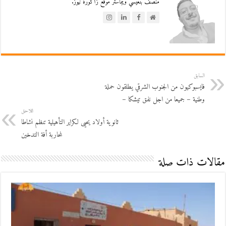
منصف بنعيسي ويبماستر موقع زاكورة نيوز.
السابق
فايسبوكيون من الجنوب الشرقي يطلقون حملة
وطنية – جميعا من اجل نفق تيشكا –
اللاحق
ثانوية أولاد يحيى لكراير التأهيلية تنظم نشاطا
لمحاربة أفة التدخين
مقالات ذات صلة