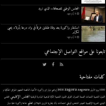
المجلس الوطني للصحافة.. الذي نريد
4 أيام ago
استنفار بزاكورة بعد وفاة طفلين غرقاً في واد درعة بأولاد يحيى
لكراير
4 أيام ago
تابعونا على مواقع التواصل اﻹجتماعي
كلمات مفتاحية
zagora
zagoura
1000 يوم الاولى
INDH
إبراهيم دياز
ابن زاكورة
الأحياء الناقصة التجهيز
الحرائق
الحكاية و
المجلس الإقليمي
الفنون الشعبية
الشحات
الصحة
العمران
الغرق
الفنون الشعبية
الكرة الذهبية
المبادرة الوطنية
المجلس
تعليم
البلدي
المديرية الإقليمية
المعيدر
المنتخب الوطني
امتحانات
باك
بلغارية
تازرين
تافيلالت
جماعة زاكورة
حملة
دباز