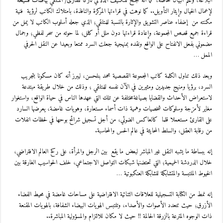
البلاغة، وعلم البيان خاصة، كما أنه جنح للتكثيف الدلالي تاركا للقارئ/ المتلقي بياضات فسيحة
لإعمال الخيال وإيثار التأويل.. كما نوهت في قراءتها المركزة والنافذة، بامتلاك الكاتب لرؤية فنية
مكنته من إضفاء عناصر التشويق والإثارة بالنسبة للمتلقي؛ الذي جعله أسلوب الكاتب لا يمل من
قراءة جميع قصص المجموعة، وإعادة قراءتها دون ملل أو كلل؛ لما حوته من سحر لفظي؛ وجمال
مضموني بفعل الانفتاح على الواقع ونقده بمنهجية جعلت السرد ممتعا وبعيدا عن النقل الحرفي
الممل …
وبعد ذلك تناول الكلمة كاتب المجموعة القصصية محمد بنلحسن، ليبرز أنه كان مسكونا بتجريب
السرد، برؤيا ومنهج جديدين ومثيرين في الآن نفسه للمتلقي ؛ وذلك من خلال طريقة مبتدعة
لاستعراض الأحداث والقضايا بصياغةمختلفة عن تلك التي عهدها الناس في حياة الواقع، واستغوار
مغاير لأمزجة وسلوكات شخصيات وهمية ذات أسماء مستعارة، وهويات غامضة، يعرضها السارد
على القارئ مستعملا قلما كالعاكس الضوئي، من أجل تسجيل شرائح بوحها في لحظات انفلات
من رقابة العقل، والسلط المحايثة في عالم الحس والمحاسبة.
إنه ببساطة ما يشبه النقل غير المباشر لبعض ما يقع بين الرجل والمرأة، على ركح العالم الافتراضي،
خلال الدردشة الحميمية؛ التي تحتضنها شبكات التواصل الاجتماعي، خلف الحواسيب الغارقة بين
الخيوط الملتبسة والمتشابكة للشابكة العنكبوتية …
إنه نمط من الكتابة التسجيلية للعلاقات الثنائية الافتراضية على مساحات غامضة في محيط الفضاء
الأزرق؛ حيث تتعدد الأصوات والأصداء، وتلتبس الهويات البيضاء الشفافة، بالهويات المقنعة
ذات الوجوه المترعة بالزرقة الحالمة !! حيث لا مكان للالتزام والمسؤولية المباشرة..