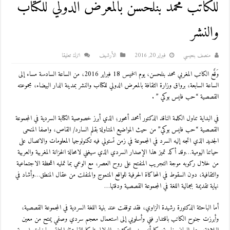
للكاتب محمد بنلحسن بالمعرض الدولي للكتاب
والنشر
منصف بنعيسي
فبراير 20, 2016
اﻷرشيف
اترك تعليقا
وَقَّع الكاتب المغربي محمد بنلحسن، يوم الخميس 18 فبراير 2016، من الساعة السادسة مساء إلى
الساعة السابعة، برواق وزارة الثقافة بالمعرض الدولي للكتاب والنشر بمدينة الدار البيضاء، مجموعته
القصصية “حب فايس بوكي ” .
في البداية تناول الكلمة الناقد الدكتور أمحمد أمحور؛ الذي أبرز خصوصية الكتابة السردية في المجموعة
القصصية “حب فايس بوكي” من حيث المواضيع المتناولة بقلم السارد/ القاص، واصفا المنحى
الجديد الذي اتجه إليه السرد في المجموعة في زمن تستولي فيه تكنولوجيا المعلومات والاتصال على
حياتنا اليومية…وقد أكد تميز هذا الإصدار السردي الذي سيغني لامحالة الخزانة المغربية والعربية
من خلال ركوبه موجة التجريب المنفتح على روح العصر، مع الوعي بما تمليه اللحظة الاجتماعية
والثقافية، دون السقوط في المحاكاة الحرفية للواقع المتموج والمنفلت من عقال المنطق…وأشاد في
نهاية تقديمة بجمالية اللغة في المجموعة القصصية ودقتها…
أما الباحثة الدكتورة رشيدة الزاوي، فقد توقفت عند بنية اللغة السردية في المجموعة القصصية،
وأبرزت جنوح الكاتب باقتدار فني وأسلوبي إلى استعمال معجم سردي وصفي يمتح من معين