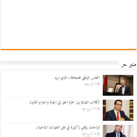
منبر حر
المجلس الوطني للصحافة.. الذي نريد
4 أيام ago
الكلاب الضالة بين حماية الحق في الحياة واحترام القانون
3 أسابيع ago
الواحات بإقليم زاكورة في ظل التغيرات المناخية .
4 أسابيع ago