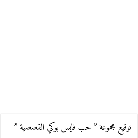
توقيع مجموعة ” حب فايس بوكي القصصية ”