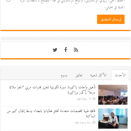
احفظ اسمي، بريدي الإلكتروني، والموقع الإلكتروني في هذا المتصفح لاستخدامها المرة
المقبلة في تعليقي.
اﻷحدث
اﻷكثر شعبية
تعاليق
وسوم
تأهيل واحات زاكورة: دورة تكوينية لتعزيز قدرات مربي “المعز سلالة
درعة” بأكدز وزاكورة
53 دقيقة ago
قافلة طبية بتخصصات متعددة تختتم فعالياتها بتنجداد وسط إقبال كبير من
الساكنة
ساعة واحدة ago