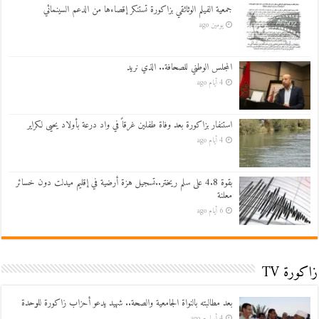
جمعية الفيلم الوثائقي بزاكورة تستنكر إقصاءها من الدعم السينمائي
يومين ago
المجلس الوطني للصحافة.. الذي نريد
4 أيام ago
استنفار بزاكورة بعد وفاة طفلين غرقاً في واد درعة بأولاد يحيى لكراير
4 أيام ago
بقوة 4.8 على سلم ريختر..تسجيل هزة أرضية في إقليم ميدلت دون خسائر
معلنة
6 أيام ago
زاكورة TV
بعد مطالبته بالنواة الجامعية والصحة.. شهيد يدعو أحزاب زاكورة للوحدة
4 أسابيع ago