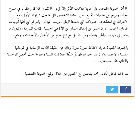
كما أن المجموعة انفتحت على معاينة علاقات الذكر والأنثى؛ كما تتبدى ظلالها ومخلفاتها في مسرح
الحياة، وعرج على مخاضات الربيع العربي موثقة الشخوص التي قدحت شراراته الأولى، مع
الانخراط في استكشاف التحولات التي شهدها الوطن، ورصد المواقف والمواقع التي أثثها تموجات
الفاعلين الجدد….دون السهو عن إسدال الستار عن الأقاصي الحميمية للذات الساردة، وتدوين ما
يعتمل في دروب الباطن وشعابه زمن التفاعل مع نوع حرج من الأخبار والأحداث والوقائع…
والمجموعة الجديدة محاولة لالتقاط صورة معبرة ودالة عن حقيقة الذات الإنسانية في تموجاتها
النفسية والاجتماعية؛ لاسيما حين تورطها في شبكة العلاقات البينية والغيرية حيث تحضر النرجسية
والأنانية بثقل مضاعف ….
بعد ذلك تفاعل الكاتب محمد بنلحسن مع الحضور من خلال توقيع المجموعة القصصية .