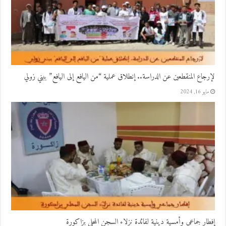
لإرجاع المنقطعين عن الدراسة.. إنطلاق عملية “من اليافع إلى اليافع” ببني زولي
مايو 16, 2024
إفطار جماعي وأمسية دينية لفائدة نزلاء السجن المحلي بزاكورة