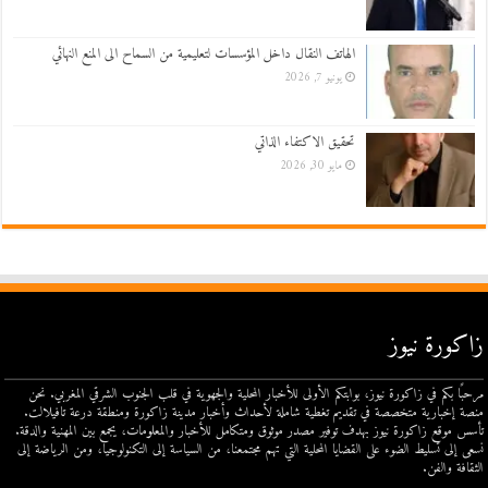
الهاتف النقال داخل المؤسسات لتعليمية من السماح الى المنع النهائي
يونيو 7, 2026
تحقيق الاكتفاء الذاتي
مايو 30, 2026
زاكورة نيوز
مرحبًا بكم في زاكورة نيوز، بوابتكم الأولى للأخبار المحلية والجهوية في قلب الجنوب الشرقي المغربي. نحن
منصة إخبارية متخصصة في تقديم تغطية شاملة لأحداث وأخبار مدينة زاكورة ومنطقة درعة تافيلالت.
تأسس موقع زاكورة نيوز بهدف توفير مصدر موثوق ومتكامل للأخبار والمعلومات، يجمع بين المهنية والدقة.
نسعى إلى تسليط الضوء على القضايا المحلية التي تهم مجتمعنا، من السياسة إلى التكنولوجيا، ومن الرياضة إلى
الثقافة والفن.