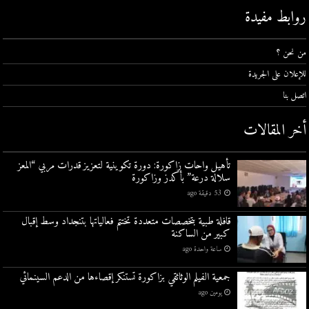
روابط مفيدة
من نحن ؟
للإعلان على الجريدة
اتصل بنا
أخر المقالات
تأهيل واحات زاكورة: دورة تكوينية لتعزيز قدرات مربي “المعز
سلالة درعة” بأكدز وزاكورة
53 دقيقة ago
قافلة طبية بتخصصات متعددة تختتم فعالياتها بتنجداد وسط إقبال
كبير من الساكنة
ساعة واحدة ago
جمعية الفيلم الوثائقي بزاكورة تستنكر إقصاءها من الدعم السينمائي
يومين ago