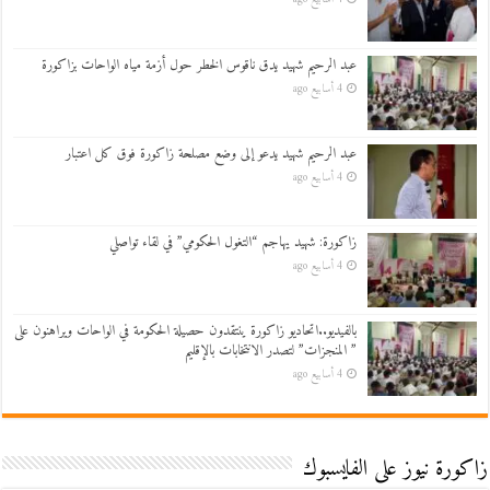
عبد الرحيم شهيد يدق ناقوس الخطر حول أزمة مياه الواحات بزاكورة
4 أسابيع ago
عبد الرحيم شهيد يدعو إلى وضع مصلحة زاكورة فوق كل اعتبار
4 أسابيع ago
زاكورة: شهيد يهاجم “التغول الحكومي” في لقاء تواصلي
4 أسابيع ago
بالفيديو..اتحاديو زاكورة ينتقدون حصيلة الحكومة في الواحات ويراهنون على
” المنجزات” لتصدر الانتخابات بالإقليم
4 أسابيع ago
زاكورة نيوز على الفايسبوك