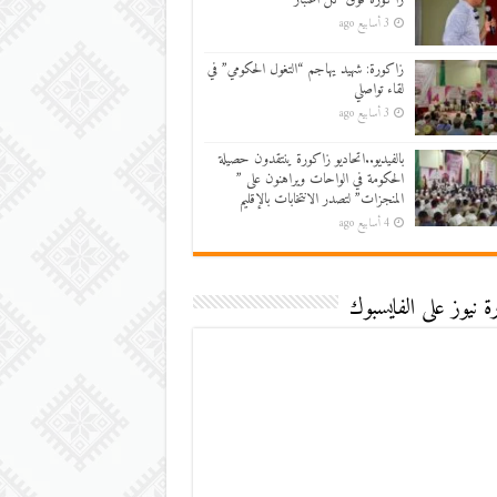
3 أسابيع ago
زاكورة: شهيد يهاجم “التغول الحكومي” في
لقاء تواصلي
3 أسابيع ago
بالفيديو..اتحاديو زاكورة ينتقدون حصيلة
الحكومة في الواحات ويراهنون على ”
المنجزات” لتصدر الانتخابات بالإقليم
4 أسابيع ago
 نيوز على الفايسبوك