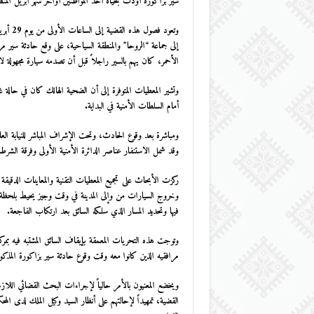
سير بزاكورة
أودت بحياة أحد المواطنين أواخر شهر أبريل المن
إلى جماعة “الروحا” والمنطقة السياحية، على وقع حادثة سير 
الأحمر، كان يهم بالسير راجلاً قبل أن تصدمه سيارة مجهولة لاذ
وتشير المعطيات المتوفرة إلى أن الضحية الهالك كان في حالة غ
أمام السلطات الأمنية في البداية.
ومباشرة بعد وقوع الحادث، وتحت الإشراف المباشر للنيابة العا
وقد شمل الاستنفار عناصر الدائرة الأمنية الأولى وفرقة الشرطة
ركزت الأبحاث على تجميع المعطيات التقنية والمعاينات الدقيقة
وخروج السيارات من وإلى المدينة في وقت وجيز يحيط بلحظة ا
فيها وتحديد المسار الذي سلكه السائق بعد ارتكاب الفاجعة.
وتوجت هذه التحريات المعمقة بإيقاف السائق المشتبه فيه بمر
مرافقيه الذين كانوا معه وقت وقوع
حادثة سير بزاكورة
المذكو
ويخضع المعنيون بالأمر حالياً لإجراءات البحث القضائي ا
القضية، تمهيداً لإحالتهم على أنظار السيد وكيل الملك لدى المح