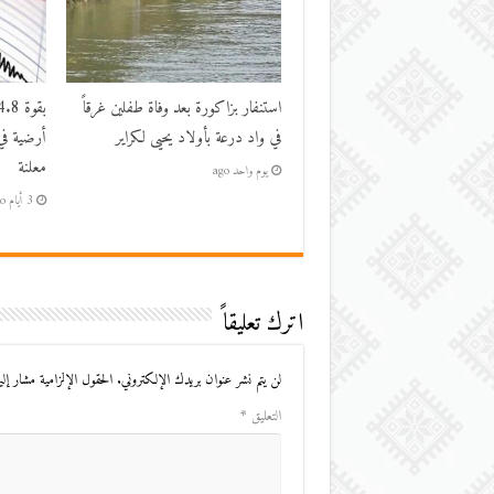
استنفار بزاكورة بعد وفاة طفلين غرقاً
في واد درعة بأولاد يحيى لكراير
أرضية في
معلنة
يوم واحد ago
3 أيام ago
اترك تعليقاً
لن يتم نشر عنوان بريدك الإلكتروني.
الحقول الإلزامية مشار إليه
التعليق
*