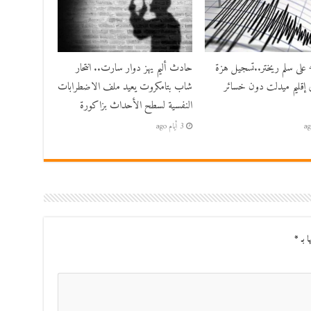
بقوة 4.8 على سلم ريختر..تسجيل هزة
حادث أليم يهز دوار سارت.. انتحار
 إقليم ميدلت دون خسائر
شاب بتامكروت يعيد ملف الاضطرابات
النفسية لسطح الأحداث بزاكورة
3 أيام ago
ا بـ
*