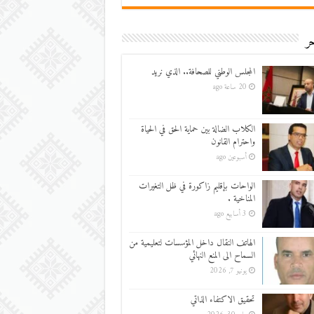
ر
المجلس الوطني للصحافة.. الذي نريد
20 ساعة ago
الكلاب الضالة بين حماية الحق في الحياة
واحترام القانون
أسبوعين ago
الواحات بإقليم زاكورة في ظل التغيرات
المناخية .
3 أسابيع ago
الهاتف النقال داخل المؤسسات لتعليمية من
السماح الى المنع النهائي
يونيو 7, 2026
تحقيق الاكتفاء الذاتي