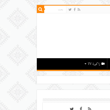
زاكورة TV