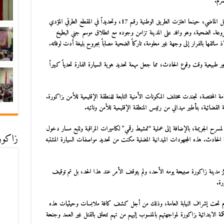
صرم.
وتعود فصول هذه القضية إلى الساعات الأولى من يوم 29 أبريل الماضي، حينما اهتزت الطريق الوطنية رقم 17، وتحديداً في المقطع الطرقي المؤدي
مروعة. الضحية، وهو وافد على المدينة تزامن وجوده مع انطلاق موسم جني البطيخ
 سائقها بالفرار إلى وجهة غير معلومة، تاركاً الضحية مصاباً بجروح بليغة أدت لوفاته.
ير طبيعية وقت وقوع الحادث، مما جعل مهمة تحديد هوية السيارة الفارة تحدياً كبيراً
مة المختصة، تجندت مختلف المكونات الأمنية التابعة للمنطقة الإقليمية للأمن بزاكورة.
 القضائية، بتأطير ميداني من رئيس المنطقة الإقليمية للأمن ونائبه.
 لمسرح الجريمة، بالإضافة إلى عملية “تمشيط رقمي” لكاميرات المراقبة وتتبع مسار دخول
زاكورة
لحادث. هذه المجهودات الميدانية المضنية مكنت من تحديد مواصفات السيارة المشتبه
كز مدينة زاكورة صبيحة يومه الأحد، ولم يتوقف الأمر عند هذا الحد، بل تم توقيف
رة.
للازم تحت إشراف النيابة العامة، وذلك من أجل كشف كافة ملابسات وحيثيات هذه
كمة الابتدائية بزاكورة لمواجهتهم بالمنسوب إليهم من تهم تتعلق بالقتل غير العمد وجنحة