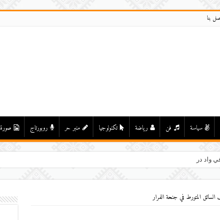
صل بنا
سياسة
فن
رياضة
تكنولوجيا
منبر حر
روبورتاج
صورة
ي واد درعة بأولاد يحيى لكراير
السائق المتورط في جنحة الفرار