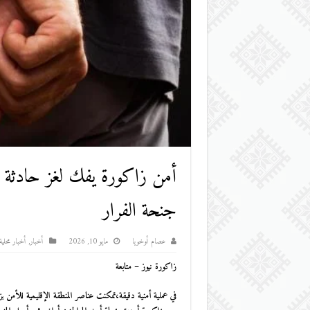
أمن زاكورة يفك لغز حادثة س
جنحة الفرار
عصام أوخويا
مايو 10, 2026
أخبار
,
أخبار محلية
زاكورة نيوز – متابعة
في عملية أمنية دقيقة،تمكنت عناصر المنطقة الإقليمية للأمن بزاكورة،صبيحة اليوم الأحد 10