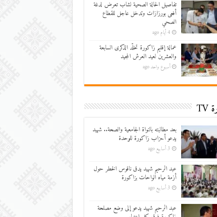
تفاصيل الحالة الصحية لشاب تعرض لدغة
أفعى بورزازات وتدخل عاجل للقطاع
الصحي
4 أيام ago
عمالة إقليم زاكورة تخلّد الذكرى السابعة
والعشرين لعيد العرش المجيد
أسبوع واحد ago
 TV
بعد مطالبته بالنواة الجامعية والصحة.. شهيد
يدعو أحزاب زاكورة للوحدة
3 أسابيع ago
عبد الرحيم شهيد يدق ناقوس الخطر حول
أزمة مياه الواحات بزاكورة
3 أسابيع ago
عبد الرحيم شهيد يدعو إلى وضع مصلحة
زاكورة فوق كل اعتبار