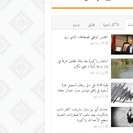
دث
اﻷكثر شعبية
تعاليق
وسوم
المجلس الوطني للصحافة.. الذي نريد
20 ساعة ago
استنفار بزاكورة بعد وفاة طفلين غرقاً في
واد درعة بأولاد يحيى لكراير
يوم واحد ago
بقوة 4.8 على سلم ريختر..تسجيل هزة
أرضية في إقليم ميدلت دون خسائر معلنة
3 أيام ago
حادث أليم يهز دوار سارت.. انتحار شاب
بتامكروت يعيد ملف الاضطرابات النفسية
لسطح الأحداث بزاكورة
3 أيام ago