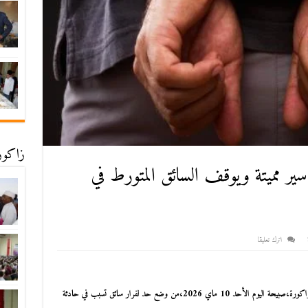
زاكورة
ير مميتة ويوقف السائق المتورط في
اترك تعليقا
 ماي 2026،من وضع حد لفرار سائق تسبب في
حادثة