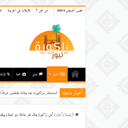
من نحن ؟
للإعلان على الجريدة
ات
الخميس , أغسطس 6 2026
أخبار
تعليم
صحة
ثقافة
أخبار عاجلة
استنفار بزاكورة بعد وفاة طفلين غرقاً ف
الرئيسية
/
أخبار
/
أمن زاكورة يفك لغز حادثة سير مميتة ويوقف 