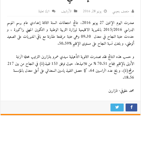
منصف بنعيسي
يونيو 28, 2016
اﻷرشيف
اترك تعليقا
صدرت اليوم الإثنين 27 يونيو 2016، نتائج امتحانات السنة الثالثة إعدادي عام برسم الموسم
الدراسي 2015/2016 بالمديرية الاقليمية لوزارة التربية الوطنية و التكوين المهني بزاكورة ، و
حددت عتبة النجاح في معدل 09.30 وهي عتبة مرتفعة مقارنة مع باقي المديريات على الصعيد
ألوطني، و بلغت نسبة النجاح على مستوى الإقليم
50.59%
.
و حسب هذه النتائج فقد تصدرت الثانوية التأهيلية سيدي عمرو بتازارين الترتيب محتلة الرتبة
الأولى بالإقليم بنجاح 70.51 % من تلاميذها، حيث توفق 153 تلميذ(ة) في النجاح من بين 217
مرشح(ة)، و بلغ عدد الراسبين 64، كما حصل التلميذ ياسين السعداني على أعلى معدل بالمؤسسة
18.56.
محمد خلوفي- تازارين