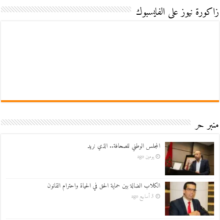
زاكورة نيوز على الفايسبوك
منبر حر
المجلس الوطني للصحافة.. الذي نريد
يومين ago
الكلاب الضالة بين حماية الحق في الحياة واحترام القانون
3 أسابيع ago