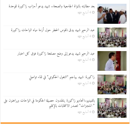
بعد مطالبته بالنواة الجامعية والصحة.. شهيد يدعو أحزاب زاكورة للوحدة
4 أسابيع ago
عبد الرحيم شهيد يدق ناقوس الخطر حول أزمة مياه الواحات بزاكورة
4 أسابيع ago
عبد الرحيم شهيد يدعو إلى وضع مصلحة زاكورة فوق كل اعتبار
4 أسابيع ago
زاكورة: شهيد يهاجم “التغول الحكومي” في لقاء تواصلي
4 أسابيع ago
بالفيديو..اتحاديو زاكورة ينتقدون حصيلة الحكومة في الواحات ويراهنون على
” المنجزات” لتصدر الانتخابات بالإقليم
4 أسابيع ago