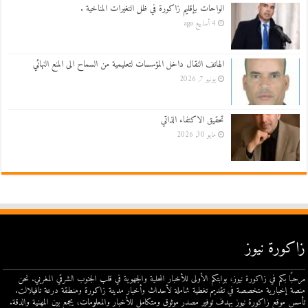
الواحات بإقليم زاكورة في ظل التغيرات المناخية .
4 أسابيع ago
الهاتف النقال داخل المؤسسات لتعليمية من السماح الى المنع النهائي
يونيو 7, 2026
تحقيق الاكتفاء الذاتي
مايو 30, 2026
زاكورة نيوز
مرحبًا بكم في زاكورة نيوز، بوابتكم الأولى للأخبار المحلية والجهوية في قلب الجنوب الشرقي المغربي. نحن
منصة إخبارية متخصصة في تقديم تغطية شاملة لأحداث وأخبار مدينة زاكورة ومنطقة درعة تافيلالت.
تأسس موقع زاكورة نيوز بهدف توفير مصدر موثوق ومتكامل للأخبار والمعلومات، يجمع بين المهنية والدقة.