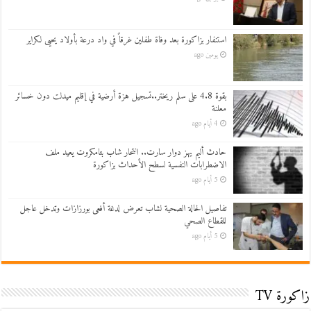
استنفار بزاكورة بعد وفاة طفلين غرقاً في واد درعة بأولاد يحيى لكراير
يومين ago
بقوة 4.8 على سلم ريختر..تسجيل هزة أرضية في إقليم ميدلت دون خسائر
معلنة
4 أيام ago
حادث أليم يهز دوار سارت.. انتحار شاب بتامكروت يعيد ملف
الاضطرابات النفسية لسطح الأحداث بزاكورة
5 أيام ago
تفاصيل الحالة الصحية لشاب تعرض لدغة أفعى بورزازات وتدخل عاجل
للقطاع الصحي
5 أيام ago
زاكورة TV