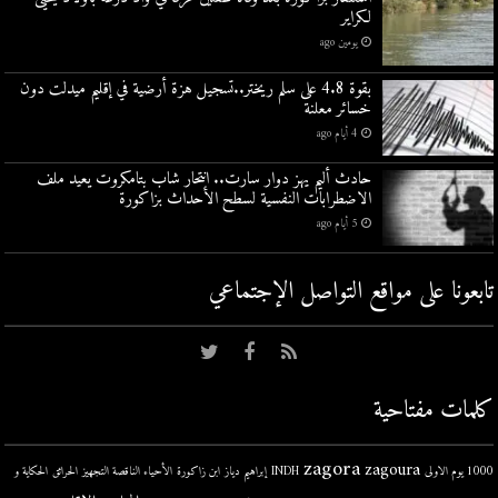
لكراير
يومين ago
بقوة 4.8 على سلم ريختر..تسجيل هزة أرضية في إقليم ميدلت دون
خسائر معلنة
4 أيام ago
حادث أليم يهز دوار سارت.. انتحار شاب بتامكروت يعيد ملف
الاضطرابات النفسية لسطح الأحداث بزاكورة
5 أيام ago
تابعونا على مواقع التواصل اﻹجتماعي
كلمات مفتاحية
zagora
zagoura
1000 يوم الاولى
INDH
إبراهيم دياز
ابن زاكورة
الأحياء الناقصة التجهيز
الحرائق
الحكاية و