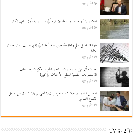
4 أيام ago
استنفار بزاكورة بعد وفاة طفلين غرقاً في واد درعة بأولاد يحيى لكراير
4 أيام ago
بقوة 4.8 على سلم ريختر..تسجيل هزة أرضية في إقليم ميدلت دون خسائر
معلنة
5 أيام ago
حادث أليم يهز دوار سارت.. انتحار شاب بتامكروت يعيد ملف
الاضطرابات النفسية لسطح الأحداث بزاكورة
6 أيام ago
تفاصيل الحالة الصحية لشاب تعرض لدغة أفعى بورزازات وتدخل عاجل
للقطاع الصحي
7 أيام ago
زاكورة TV