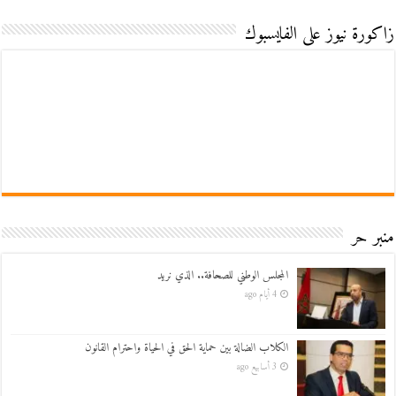
زاكورة نيوز على الفايسبوك
منبر حر
المجلس الوطني للصحافة.. الذي نريد
4 أيام ago
الكلاب الضالة بين حماية الحق في الحياة واحترام القانون
3 أسابيع ago