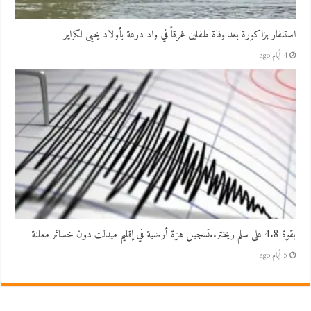
استنفار بزاكورة بعد وفاة طفلين غرقاً في واد درعة بأولاد يحيى لكراير
4 أيام ago
بقوة 4.8 على سلم ريختر..تسجيل هزة أرضية في إقليم ميدلت دون خسائر معلنة
5 أيام ago