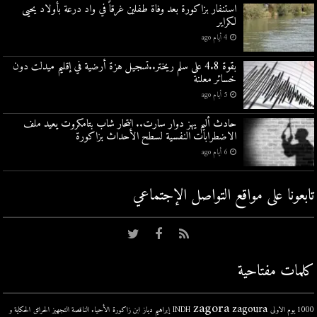
استنفار بزاكورة بعد وفاة طفلين غرقاً في واد درعة بأولاد يحيى
لكراير
4 أيام ago
بقوة 4.8 على سلم ريختر..تسجيل هزة أرضية في إقليم ميدلت دون
خسائر معلنة
5 أيام ago
حادث أليم يهز دوار سارت.. انتحار شاب بتامكروت يعيد ملف
الاضطرابات النفسية لسطح الأحداث بزاكورة
6 أيام ago
تابعونا على مواقع التواصل اﻹجتماعي
كلمات مفتاحية
zagora
zagoura
1000 يوم الاولى
INDH
إبراهيم دياز
ابن زاكورة
الأحياء الناقصة التجهيز
الحرائق
الحكاية و