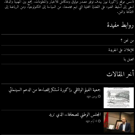
تأسس موقع زاكورة نيوز بهدف توفير مصدر موثوق ومتكامل للأخبار والمعلومات، يجمع بين المهنية والدقة.
نسعى إلى تسليط الضوء على القضايا المحلية التي تهم مجتمعنا، من السياسة إلى التكنولوجيا، ومن الرياضة إلى
الثقافة والفن.
روابط مفيدة
من نحن ؟
للإعلان على الجريدة
اتصل بنا
أخر المقالات
جمعية الفيلم الوثائقي بزاكورة تستنكر إقصاءها من الدعم السينمائي
يومين ago
المجلس الوطني للصحافة.. الذي نريد
4 أيام ago