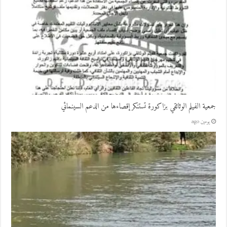
جمعية الفيلم الوثائقي بزاكورة تستنكر إقصاءها من الدعم السينمائي
يومين ago