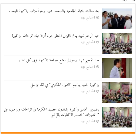
بعد مطالبته بالنواة الجامعية والصحة.. شهيد يدعو أحزاب زاكورة للوحدة
4 أسابيع ago
عبد الرحيم شهيد يدق ناقوس الخطر حول أزمة مياه الواحات بزاكورة
4 أسابيع ago
عبد الرحيم شهيد يدعو إلى وضع مصلحة زاكورة فوق كل اعتبار
4 أسابيع ago
زاكورة: شهيد يهاجم “التغول الحكومي” في لقاء تواصلي
4 أسابيع ago
بالفيديو..اتحاديو زاكورة ينتقدون حصيلة الحكومة في الواحات ويراهنون على
” المنجزات” لتصدر الانتخابات بالإقليم
4 أسابيع ago