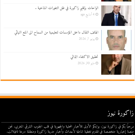
الواحات بإقليم زاكورة في ظل التغيرات المناخية .
4 أسابيع ago
الهاتف النقال داخل المؤسسات لتعليمية من السماح الى المنع النهائي
يونيو 7, 2026
تحقيق الاكتفاء الذاتي
مايو 30, 2026
زاكورة نيوز
مرحبًا بكم في زاكورة نيوز، بوابتكم الأولى للأخبار المحلية والجهوية في قلب الجنوب الشرقي المغربي. نحن
منصة إخبارية متخصصة في تقديم تغطية شاملة لأحداث وأخبار مدينة زاكورة ومنطقة درعة تافيلالت.