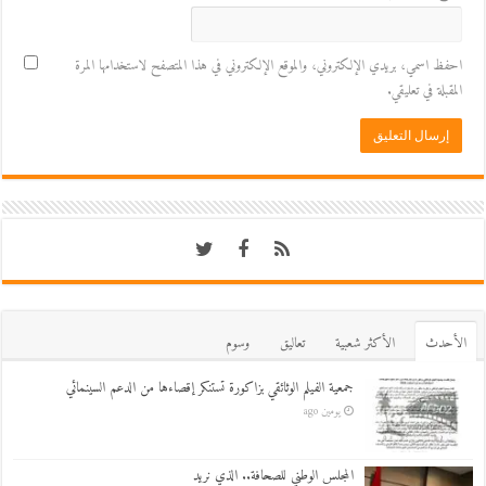
احفظ اسمي، بريدي الإلكتروني، والموقع الإلكتروني في هذا المتصفح لاستخدامها المرة
المقبلة في تعليقي.
اﻷحدث
اﻷكثر شعبية
تعاليق
وسوم
جمعية الفيلم الوثائقي بزاكورة تستنكر إقصاءها من الدعم السينمائي
يومين ago
المجلس الوطني للصحافة.. الذي نريد