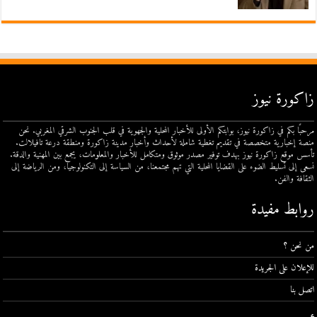
زاكورة نيوز
مرحبًا بكم في زاكورة نيوز، بوابتكم الأولى للأخبار المحلية والجهوية في قلب الجنوب الشرقي المغربي. نحن
منصة إخبارية متخصصة في تقديم تغطية شاملة لأحداث وأخبار مدينة زاكورة ومنطقة درعة تافيلالت.
تأسس موقع زاكورة نيوز بهدف توفير مصدر موثوق ومتكامل للأخبار والمعلومات، يجمع بين المهنية والدقة.
نسعى إلى تسليط الضوء على القضايا المحلية التي تهم مجتمعنا، من السياسة إلى التكنولوجيا، ومن الرياضة إلى
الثقافة والفن.
روابط مفيدة
من نحن ؟
للإعلان على الجريدة
اتصل بنا