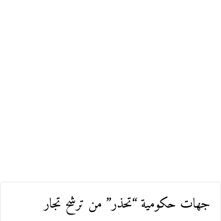
جهات حكومية “تحذر” من ترشح تجار