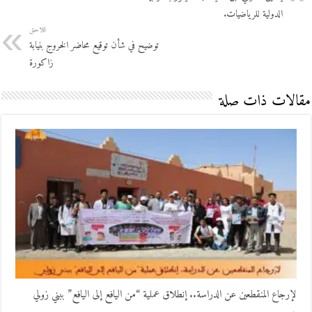
الدولية للرياضيات.
اللاحق
توضيح في شأن توقيع محاضر الخروج بنيابة
زاكورة
مقالات ذات صلة
لإرجاع المنقطعين عن الدراسة.. إنطلاق عملية “من اليافع إلى اليافع” ببني زولي