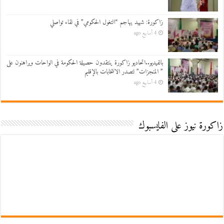
زاكورة: شهيد يهاجم “التغول الحكومي” في لقاء تواصلي
4 أسابيع ago
بالفيديو..اتحاديو زاكورة ينتقدون حصيلة الحكومة في الواحات ويراهنون على
” المنجزات” لتصدر الانتخابات بالإقليم
4 أسابيع ago
زاكورة نيوز على الفايسبوك