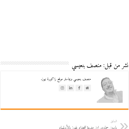
نشر من قبل: منصف بنعيسي
منصف بنعيسي ويبماستر موقع زاكورة نيوز.
السابق
ياسين حماوي ابن مدينة تنجداد يفوز بالأولمبياد