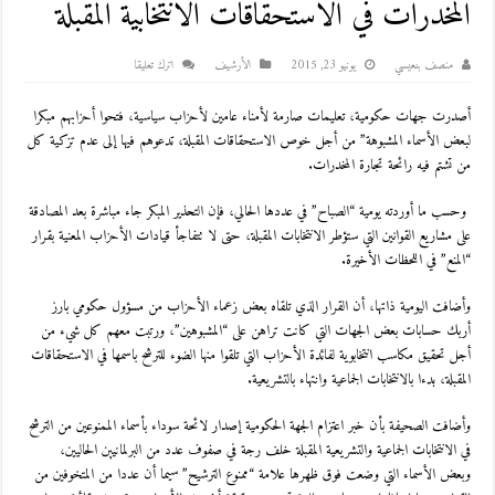
المخدرات في الاستحقاقات الانتخابية المقبلة
منصف بنعيسي
يونيو 23, 2015
اﻷرشيف
اترك تعليقا
أصدرت جهات حكومية، تعليمات صارمة لأمناء عامين لأحزاب سياسية، فتحوا أحزابهم مبكرا
لبعض الأسماء المشبوهة” من أجل خوص الاستحقاقات المقبلة، تدعوهم فيها إلى عدم تزكية كل
من تشتم فيه رائحة تجارة المخدرات.
وحسب ما أوردته يومية “الصباح” في عددها الحالي، فإن التحذير المبكر جاء مباشرة بعد المصادقة
على مشاريع القوانين التي ستؤطر الانتخابات المقبلة، حتى لا تتفاجأ قيادات الأحزاب المعنية بقرار
“المنع” في اللحظات الأخيرة.
وأضافت اليومية ذاتها، أن القرار الذي تلقاه بعض زعماء الأحزاب من مسؤول حكومي بارز
أربك حسابات بعض الجهات التي كانت تراهن على “المشبوهين”، ورتبت معهم كل شيء من
أجل تحقيق مكاسب انتخابوية لفائدة الأحزاب التي تلقوا منها الضوء للترشح باسمها في الاستحقاقات
المقبلة، بدءا بالانتخابات الجماعية وانتهاء بالتشريعية.
وأضافت الصحيفة بأن خبر اعتزام الجهة الحكومية إصدار لائحة سوداء بأسماء الممنوعين من الترشح
في الانتخابات الجماعية والتشريعية المقبلة خلف رجة في صفوف عدد من البرلمانيين الحاليين،
وبعض الأسماء التي وضعت فوق ظهرها علامة “ممنوع الترشيح” سيما أن عددا من المتخوفين من