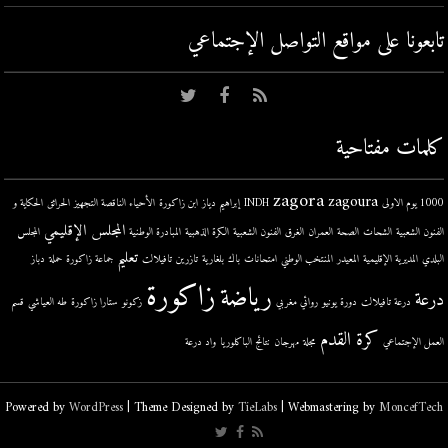
تابعونا على مواقع التواصل اﻹجتماعي
كلمات مفتاحية
zagora
zagoura
1000 يوم الاولى
INDH
إبراهيم دياز
ابن زاكورة
الأحياء الناقصة التجهيز
الحرائق
الحكاية و
المجلس الإقليمي
الفنون الشعبية
الشحات
الصحة
العمران
الغرق
الفنون الشعبية
الكرة الذهبية
المبادرة الوطنية
المجلس
تعليم
البلدي
المديرية الإقليمية
المعيدر
المنتخب الوطني
امتحانات
باك
بلغارية
تازرين
تافيلالت
جماعة زاكورة
حملة
دباز
زاكورة
رياضة
درعة
درعة تافيلالت
دورة يونيو
روائي مغربي
زكونو
ستارا زاكورة
طه العياشي
قسم
كرة القدم
العمل الإجتماعي
مجلة
مهرجان
نتائج الباكلوريا
واد درعة
Powered by
WordPress
| Theme Designed by
TieLabs
| Webmastering by
MoncefTech