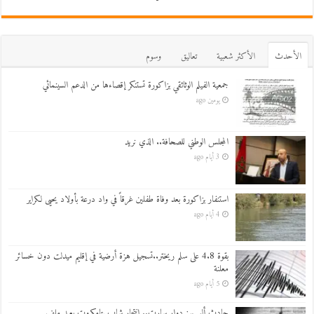
اﻷحدث
اﻷكثر شعبية
تعاليق
وسوم
جمعية الفيلم الوثائقي بزاكورة تستنكر إقصاءها من الدعم السينمائي
يومين ago
المجلس الوطني للصحافة.. الذي نريد
3 أيام ago
استنفار بزاكورة بعد وفاة طفلين غرقاً في واد درعة بأولاد يحيى لكراير
4 أيام ago
بقوة 4.8 على سلم ريختر..تسجيل هزة أرضية في إقليم ميدلت دون خسائر
معلنة
5 أيام ago
حادث أليم يهز دوار سارت.. انتحار شاب بتامكروت يعيد ملف