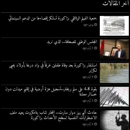
أخر المقالات
جمعية الفيلم الوثائقي بزاكورة تستنكر إقصاءها من الدعم السينمائي
يومين ago
المجلس الوطني للصحافة.. الذي نريد
3 أيام ago
استنفار بزاكورة بعد وفاة طفلين غرقاً في واد درعة بأولاد يحيى
لكراير
4 أيام ago
بقوة 4.8 على سلم ريختر..تسجيل هزة أرضية في إقليم ميدلت دون
خسائر معلنة
5 أيام ago
حادث أليم يهز دوار سارت.. انتحار شاب بتامكروت يعيد ملف
الاضطرابات النفسية لسطح الأحداث بزاكورة
6 أيام ago