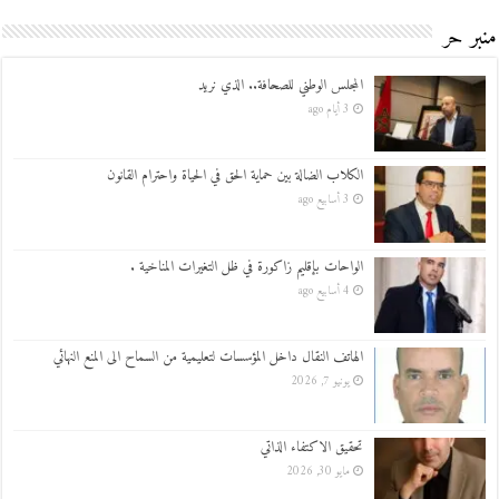
منبر حر
المجلس الوطني للصحافة.. الذي نريد
3 أيام ago
الكلاب الضالة بين حماية الحق في الحياة واحترام القانون
3 أسابيع ago
الواحات بإقليم زاكورة في ظل التغيرات المناخية .
4 أسابيع ago
الهاتف النقال داخل المؤسسات لتعليمية من السماح الى المنع النهائي
يونيو 7, 2026
تحقيق الاكتفاء الذاتي
مايو 30, 2026