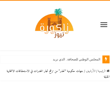
المجلس الوطني للصحافة.. الذي نريد
الرئيسية
/
اﻷرشيف
/
جهات حكومية “تحذر” من ترشح تجار المخدرات في الاستحقاقات الانتخابية
المقبلة