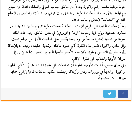
أعلنت المديرية العامة للأرصاد الجوية، في نشرة إنذارية من مستوى يقظة برتقالي، عن اضطرابات
جوية مرتقبة ستشمل إقليم زاكورة وعدداً من مناطق الجنوب الشرقي والمملكة، ابتداءً من صباح
يوم الجمعة. وتأتي هذه التساقطات المطرية الرعدية في وقت تترقب فيه الساكنة والفاعلين في القطاع
الفلاحي “النافعات” لإنعاش واحات درعة.
وفقاً للمعطيات الرسمية فمن المتوقع أن تشهد المنطقة تساقطات مطرية تتراوح ما بين 20 و30 ملم،
ستكون مصحوبة برياح قوية وحبات “البرد” (التبروري) في بعض المناطق. وتبدأ هذه الحالة
الجوية من الساعة العاشرة صباحاً من يوم الجمعة وتستمر حتى الساعات الأولى من صباح السبت.
وإلى جانب زاكورة، تشمل هذه النشرة أقاليم تنغير، طاطا، الرشيدية، فكيك، وميدلت، بالإضافة
إلى مناطق في الأطلس والحوز. وتتميز هذه الأمطار بطابعها الرعدي المفاجئ، مما قد يؤدي إلى
جريان الأودية والشعاب التي تخترق الإقليم.
وفي سياق متصل، أفادت الأرصاد الجوية أن المرتفعات التي تتجاوز 2500 متر في الأقاليم المجاورة
لزاكورة، وتحديداً في ورزازات وتنغير وأزيلال وميدلت، ستشهد تساقطات ثلجية يتراوح سمكها
بين 10 و15 سنتيمتراً.