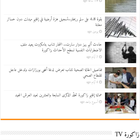
18 ساعة ago
بقوة 4.8 على سلم ريختر..تسجيل هزة أرضية في إقليم ميدلت دون خسائر
معلنة
يومين ago
حادث أليم يهز دوار سارت.. انتحار شاب بتامكروت يعيد ملف
الاضطرابات النفسية لسطح الأحداث بزاكورة
3 أيام ago
تفاصيل الحالة الصحية لشاب تعرض لدغة أفعى بورزازات وتدخل عاجل
للقطاع الصحي
4 أيام ago
عمالة إقليم زاكورة تخلّد الذكرى السابعة والعشرين لعيد العرش المجيد
أسبوع واحد ago
زاكورة TV