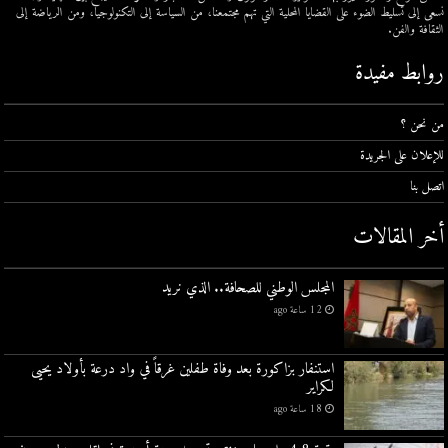
نسعى إلى تسليط الضوء على القضايا المحلية التي تهم مجتمعنا، من السياسة إلى التكنولوجيا، ومن الرياضة إلى
الثقافة والفن.
روابط مفيدة
من نحن ؟
للإعلان على الجريدة
اتصل بنا
أخر المقالات
المجلس الوطني للصحافة.. الذي نريد
12 ساعة ago
استنفار بزاكورة بعد وفاة طفلين غرقاً في واد درعة بأولاد يحيى
لكراير
18 ساعة ago