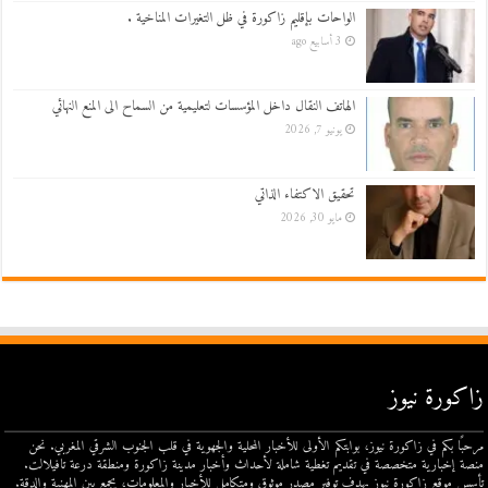
الواحات بإقليم زاكورة في ظل التغيرات المناخية .
3 أسابيع ago
الهاتف النقال داخل المؤسسات لتعليمية من السماح الى المنع النهائي
يونيو 7, 2026
تحقيق الاكتفاء الذاتي
مايو 30, 2026
زاكورة نيوز
مرحبًا بكم في زاكورة نيوز، بوابتكم الأولى للأخبار المحلية والجهوية في قلب الجنوب الشرقي المغربي. نحن
منصة إخبارية متخصصة في تقديم تغطية شاملة لأحداث وأخبار مدينة زاكورة ومنطقة درعة تافيلالت.
تأسس موقع زاكورة نيوز بهدف توفير مصدر موثوق ومتكامل للأخبار والمعلومات، يجمع بين المهنية والدقة.