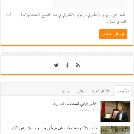
احفظ اسمي، بريدي الإلكتروني، والموقع الإلكتروني في هذا المتصفح لاستخدامها المرة
المقبلة في تعليقي.
اﻷحدث
اﻷكثر شعبية
تعاليق
وسوم
المجلس الوطني للصحافة.. الذي نريد
12 ساعة ago
استنفار بزاكورة بعد وفاة طفلين غرقاً في واد درعة بأولاد يحيى لكراير