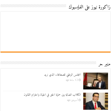
زاكورة نيوز على الفايسبوك
منبر حر
المجلس الوطني للصحافة.. الذي نريد
12 ساعة ago
الكلاب الضالة بين حماية الحق في الحياة واحترام القانون
أسبوعين ago