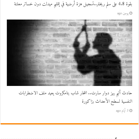
بقوة 4.8 على سلم ريختر..تسجيل هزة أرضية في إقليم ميدلت دون خسائر معلنة
يومين ago
حادث أليم يهز دوار سارت.. انتحار شاب بتامكروت يعيد ملف الاضطرابات
النفسية لسطح الأحداث بزاكورة
3 أيام ago