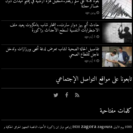
بقوة 4.8 على سلم ريختر..تسجيل هزة أرضية في إقليم ميدلت دون
خسائر معلنة
يومين ago
حادث أليم يهز دوار سارت.. انتحار شاب بتامكروت يعيد ملف
الاضطرابات النفسية لسطح الأحداث بزاكورة
3 أيام ago
تفاصيل الحالة الصحية لشاب تعرض لدغة أفعى بورزازات وتدخل
عاجل للقطاع الصحي
4 أيام ago
تابعونا على مواقع التواصل اﻹجتماعي
كلمات مفتاحية
zagora
zagoura
1000 يوم الاولى
INDH
إبراهيم دياز
ابن زاكورة
الأحياء الناقصة التجهيز
الحرائق
الحكاية و