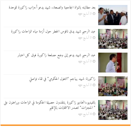
بعد مطالبته بالنواة الجامعية والصحة.. شهيد يدعو أحزاب زاكورة للوحدة
3 أسابيع ago
عبد الرحيم شهيد يدق ناقوس الخطر حول أزمة مياه الواحات بزاكورة
3 أسابيع ago
عبد الرحيم شهيد يدعو إلى وضع مصلحة زاكورة فوق كل اعتبار
3 أسابيع ago
زاكورة: شهيد يهاجم “التغول الحكومي” في لقاء تواصلي
3 أسابيع ago
بالفيديو..اتحاديو زاكورة ينتقدون حصيلة الحكومة في الواحات ويراهنون على
” المنجزات” لتصدر الانتخابات بالإقليم
4 أسابيع ago