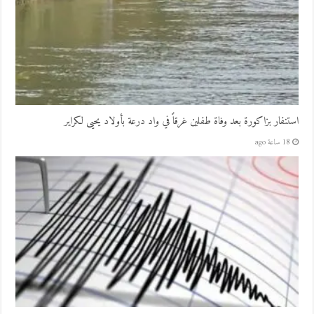
استنفار بزاكورة بعد وفاة طفلين غرقاً في واد درعة بأولاد يحيى لكراير
18 ساعة ago