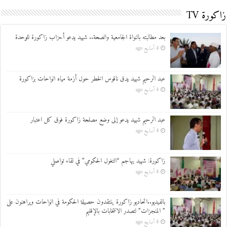
زاكورة TV
بعد مطالبته بالنواة الجامعية والصحة.. شهيد يدعو أحزاب زاكورة للوحدة
4 أسابيع ago
عبد الرحيم شهيد يدق ناقوس الخطر حول أزمة مياه الواحات بزاكورة
4 أسابيع ago
عبد الرحيم شهيد يدعو إلى وضع مصلحة زاكورة فوق كل اعتبار
4 أسابيع ago
زاكورة: شهيد يهاجم “التغول الحكومي” في لقاء تواصلي
4 أسابيع ago
بالفيديو..اتحاديو زاكورة ينتقدون حصيلة الحكومة في الواحات ويراهنون على
” المنجزات” لتصدر الانتخابات بالإقليم
4 أسابيع ago