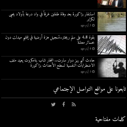
استنفار بزاكورة بعد وفاة طفلين غرقاً في واد درعة بأولاد يحيى
لكراير
3 أيام ago
بقوة 4.8 على سلم ريختر..تسجيل هزة أرضية في إقليم ميدلت دون
خسائر معلنة
4 أيام ago
حادث أليم يهز دوار سارت.. انتحار شاب بتامكروت يعيد ملف
الاضطرابات النفسية لسطح الأحداث بزاكورة
5 أيام ago
تابعونا على مواقع التواصل اﻹجتماعي
كلمات مفتاحية