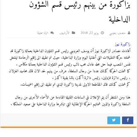
بزاكورة من بينهم رئيس قسم الشؤون
الداخلية
منصف بنعيسي
يونيو 22, 2018
اﻷرشيف
اترك تعليقا
زاكورة نيوز
أفادت مصادر لزاكورة نيوز أن يوسف العروسي رئيس قسم الشؤون الداخلية بعمالة زاكورة قد
شملته حركة التنقيلات التي أعلنتها اليوم وزارة الداخلية، حيث تم تنقيله الى إقليم الرحامنة ليشغل
نفس المنصب فيما حل محله عادل محب نائب رئيس قسم الشؤون الداخلية بعمالة مكناس .
كما شملت الحركة كذلك عددا من رجال السلطة، عرف من بينهم لحد الان قائد محاميد الغزلان
، رئيس دائرة تنزولين، رئيس دائرة أكدز، باشا بلدية اكدز .
كم شملت كذلك قائد المقاطعة الاولى لمدينة زاكورة الذي تم تنقيله الى إقليم الخميسات.
هذا ومن المنتظر أن يتم الإعلان في الساعات القليلة القادمة عن الأسماء الأخرى من رجال
السلطة بزاكورة والذين شملتهم الحركة الإنتقالية التي تباشرها وزارة الداخلية على صعيد المملكة .