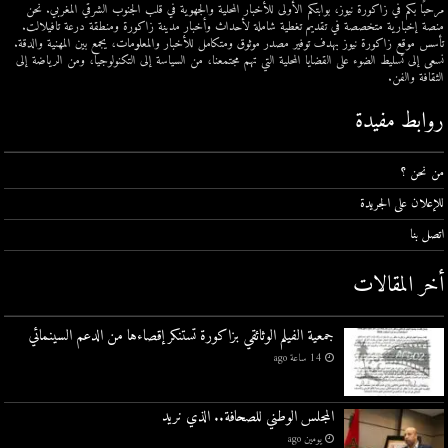
مرحبًا بكم في زاكورة نيوز، بوابتكم الأولى للأخبار المحلية والجهوية في قلب الجنوب الشرقي المغربي. نحن
منصة إخبارية متخصصة في تقديم تغطية شاملة لأحداث وأخبار مدينة زاكورة ومنطقة درعة تافيلالت.
تأسس موقع زاكورة نيوز بهدف توفير مصدر موثوق ومتكامل للأخبار والمعلومات، يجمع بين المهنية والدقة.
نسعى إلى تسليط الضوء على القضايا المحلية التي تهم مجتمعنا، من السياسة إلى التكنولوجيا، ومن الرياضة إلى
الثقافة والفن.
روابط مفيدة
من نحن ؟
للإعلان على الجريدة
اتصل بنا
أخر المقالات
جمعية الفيلم الوثائقي بزاكورة تستنكر إقصاءها من الدعم السينمائي
14 ساعة ago
المجلس الوطني للصحافة.. الذي نريد
يومين ago