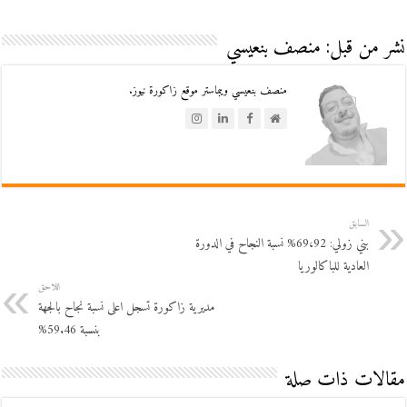
نشر من قبل: منصف بنعيسي
منصف بنعيسي ويبماستر موقع زاكورة نيوز.
السابق
بني زولي: 69،92% نسبة النجاح في الدورة
العادية للباكالوريا
اللاحق
مديرية زاكورة تسجل اعلى نسبة نجاح بالجهة
بنسبة 59.46%
مقالات ذات صلة