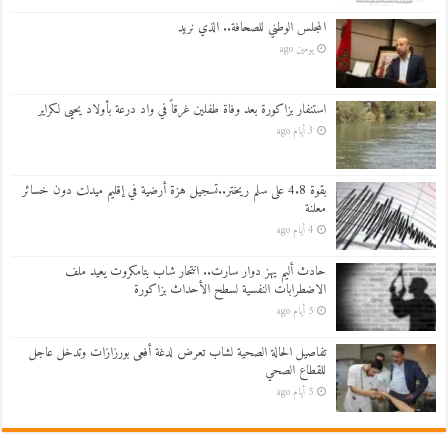
المجلس الوطني للصحافة.. الذي نريد
يومين ago
استنفار بزاكورة بعد وفاة طفلين غرقاً في واد درعة بأولاد يحيى لكراير
3 أيام ago
بقوة 4.8 على سلم ريختر..تسجيل هزة أرضية في إقليم ميدلت دون خسائر
معلنة
4 أيام ago
حادث أليم يهز دوار سارت.. انتحار شاب بتامكروت يعيد ملف
الاضطرابات النفسية لسطح الأحداث بزاكورة
5 أيام ago
تفاصيل الحالة الصحية لشاب تعرض لدغة أفعى بورزازات وتدخل عاجل
للقطاع الصحي
5 أيام ago