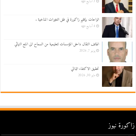
3 أسابيع ago
الواحات بإقليم زاكورة في ظل التغيرات المناخية .
4 أسابيع ago
الهاتف النقال داخل المؤسسات لتعليمية من السماح الى المنع النهائي
يونيو 7, 2026
تحقيق الاكتفاء الذاتي
مايو 30, 2026
زاكورة نيوز