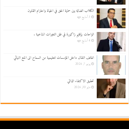
الكلاب الضالة بين حماية الحق في الحياة واحترام القانون
3 أسابيع ago
الواحات بإقليم زاكورة في ظل التغيرات المناخية .
4 أسابيع ago
الهاتف النقال داخل المؤسسات لتعليمية من السماح الى المنع النهائي
يونيو 7, 2026
تحقيق الاكتفاء الذاتي
مايو 30, 2026