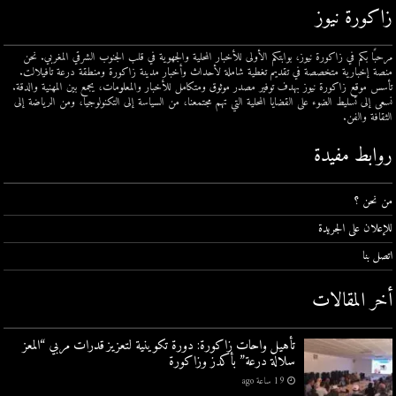
زاكورة نيوز
مرحبًا بكم في زاكورة نيوز، بوابتكم الأولى للأخبار المحلية والجهوية في قلب الجنوب الشرقي المغربي. نحن
منصة إخبارية متخصصة في تقديم تغطية شاملة لأحداث وأخبار مدينة زاكورة ومنطقة درعة تافيلالت.
تأسس موقع زاكورة نيوز بهدف توفير مصدر موثوق ومتكامل للأخبار والمعلومات، يجمع بين المهنية والدقة.
نسعى إلى تسليط الضوء على القضايا المحلية التي تهم مجتمعنا، من السياسة إلى التكنولوجيا، ومن الرياضة إلى
الثقافة والفن.
روابط مفيدة
من نحن ؟
للإعلان على الجريدة
اتصل بنا
أخر المقالات
تأهيل واحات زاكورة: دورة تكوينية لتعزيز قدرات مربي “المعز
سلالة درعة” بأكدز وزاكورة
19 ساعة ago