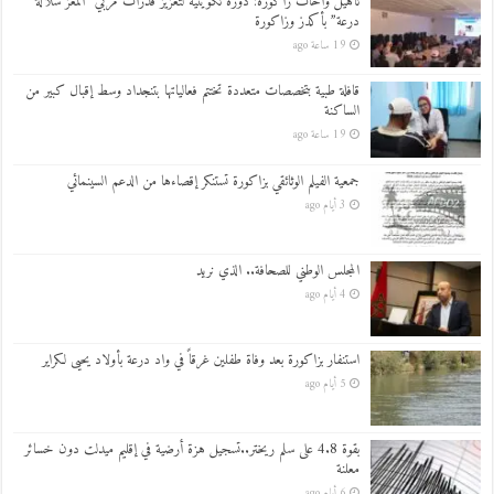
تأهيل واحات زاكورة: دورة تكوينية لتعزيز قدرات مربي “المعز سلالة
درعة” بأكدز وزاكورة
19 ساعة ago
قافلة طبية بتخصصات متعددة تختتم فعالياتها بتنجداد وسط إقبال كبير من
الساكنة
19 ساعة ago
جمعية الفيلم الوثائقي بزاكورة تستنكر إقصاءها من الدعم السينمائي
3 أيام ago
المجلس الوطني للصحافة.. الذي نريد
4 أيام ago
استنفار بزاكورة بعد وفاة طفلين غرقاً في واد درعة بأولاد يحيى لكراير
5 أيام ago
بقوة 4.8 على سلم ريختر..تسجيل هزة أرضية في إقليم ميدلت دون خسائر
معلنة
6 أيام ago