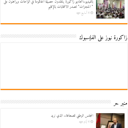
بالفيديو..اتحاديو زاكورة ينتقدون حصيلة الحكومة في الواحات ويراهنون على
” المنجزات” لتصدر الانتخابات بالإقليم
4 أسابيع ago
زاكورة نيوز على الفايسبوك
منبر حر
المجلس الوطني للصحافة.. الذي نريد
4 أيام ago