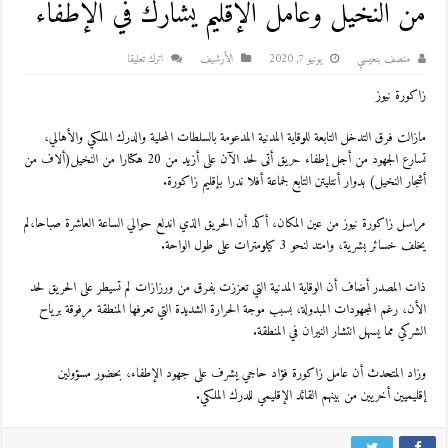
من النخيل وعامل الإقليم يشارك في الإطفاء
منصف بنعيسي
يونيو 7, 2020
اﻷرشيف
اترك تعليقا
زاكورة نيوز
مازالت فرق التدخل التابعة للوقاية المدنية المدعومة بالسلطات المحلية والدرك الملكي والأهالي،
تسارع الجهود من أجل إطفاء حريق أتى لحد الآن على أزيد من 20 هكتارا من النخيل(ألاف من
أشجار النخيل) بدوار أنتليتن التابع لجماعة أفلا ندرا بإقليم زاكورة.
مراسل زاكورة نيوز من عين المكان، أكد أن الحريق الذي اندلع حوالي الساعة العاشرة صباحا،لم
يخلف خسائر بشرية، وامتد لنحو 3 كيلومترات على طول الواحة.
ذات المصدر أضاف أن الوقاية المدنية التي تعززت بفرق من ورزازات لم تسيطر على الحريق لحد
الأن، رغم المجهودات المبدولة، بسبب موجة الحرارة الشديدة التي تعرفها المنطقة مرفوقة برياح
الشركي مما يسهل انتشار النيران في المنطقة.
وزاد المتحدث أن عامل زاكورة فؤاد حاجي يشرف على جهود الإطفاء، بحضور مسؤولين
إقليميين أخريين من بينهم القائد الإقليمي للدرك الملكي.