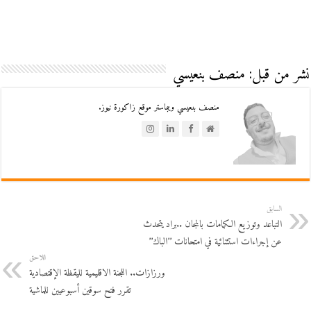
نشر من قبل: منصف بنعيسي
منصف بنعيسي ويبماستر موقع زاكورة نيوز.
السابق
التباعد وتوزيع الكمامات بالمجان ..براد يتحدث
عن إجراءات استثنائية في امتحانات ’’الباك’’
اللاحق
ورزازات.. اللجنة الاقليمية لليقظة الإقتصادية
تقرر فتح سوقين أسبوعيين للماشية