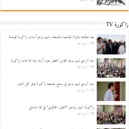
زاكورة TV
بعد مطالبته بالنواة الجامعية والصحة.. شهيد يدعو أحزاب زاكورة للوحدة
4 أسابيع ago
عبد الرحيم شهيد يدق ناقوس الخطر حول أزمة مياه الواحات بزاكورة
4 أسابيع ago
عبد الرحيم شهيد يدعو إلى وضع مصلحة زاكورة فوق كل اعتبار
4 أسابيع ago
زاكورة: شهيد يهاجم “التغول الحكومي” في لقاء تواصلي
4 أسابيع ago