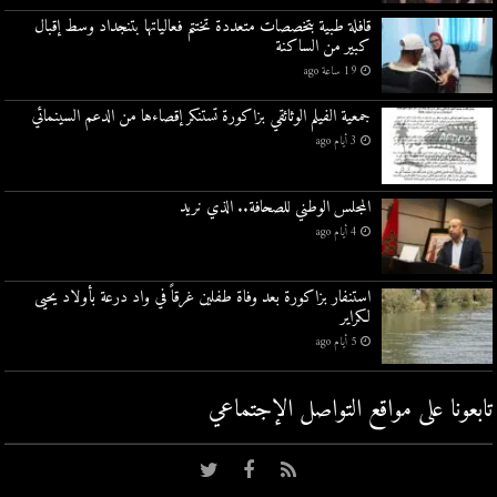
قافلة طبية بتخصصات متعددة تختتم فعالياتها بتنجداد وسط إقبال
كبير من الساكنة
19 ساعة ago
جمعية الفيلم الوثائقي بزاكورة تستنكر إقصاءها من الدعم السينمائي
3 أيام ago
المجلس الوطني للصحافة.. الذي نريد
4 أيام ago
استنفار بزاكورة بعد وفاة طفلين غرقاً في واد درعة بأولاد يحيى
لكراير
5 أيام ago
تابعونا على مواقع التواصل اﻹجتماعي