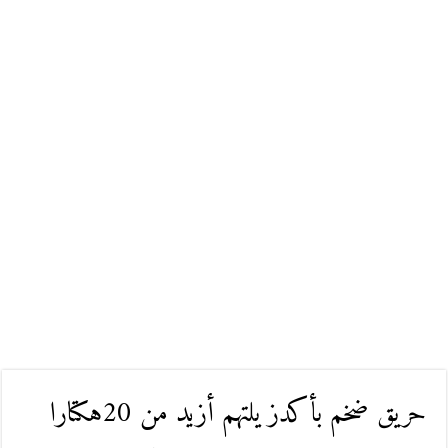
حريق ضخم بأكدز يلتهم أزيد من 20هكتارا