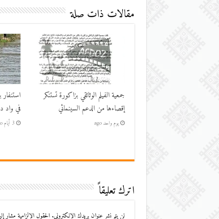
مقالات ذات صلة
جمعية الفيلم الوثائقي بزاكورة تستنكر
استنفار ب
إقصاءها من الدعم السينمائي
في واد در
يوم واحد ago
3 أيام ago
اترك تعليقاً
لن يتم نشر عنوان بريدك الإلكتروني.
الحقول الإلزامية مشار إليه