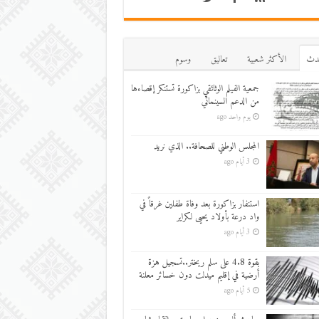
دث
اﻷكثر شعبية
تعاليق
وسوم
جمعية الفيلم الوثائقي بزاكورة تستنكر إقصاءها
من الدعم السينمائي
يوم واحد ago
المجلس الوطني للصحافة.. الذي نريد
3 أيام ago
استنفار بزاكورة بعد وفاة طفلين غرقاً في
واد درعة بأولاد يحيى لكراير
3 أيام ago
بقوة 4.8 على سلم ريختر..تسجيل هزة
أرضية في إقليم ميدلت دون خسائر معلنة
5 أيام ago