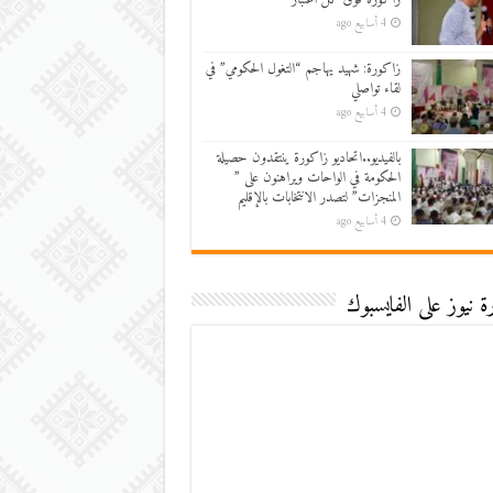
4 أسابيع ago
زاكورة: شهيد يهاجم “التغول الحكومي” في
لقاء تواصلي
4 أسابيع ago
بالفيديو..اتحاديو زاكورة ينتقدون حصيلة
الحكومة في الواحات ويراهنون على ”
المنجزات” لتصدر الانتخابات بالإقليم
4 أسابيع ago
 نيوز على الفايسبوك