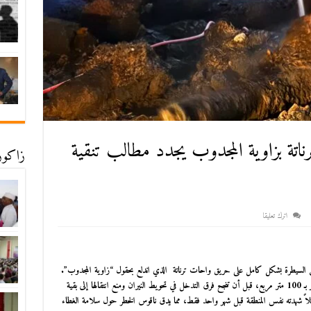
اتة بزاوية المجدوب يجدد مطالب تنقية
زاكورة
اترك تعليقا
 من السيطرة بشكل كامل على حريق واحات ترناتة
الذي اندلع بحقول “زاوية المجدوب”.
الحريق أتى الحريق على حوالي 30 نخلة ممتدة على مساحة تُقدر بـ 100 متر مربع، قبل أن تنجح فرق التدخل في تحويط النيران ومنع انتقالها إلى بقية
مماثلاً شهدته نفس المنطقة قبل شهر واحد فقط، مما يدق ناقوس الخطر حول سلامة الغطاء