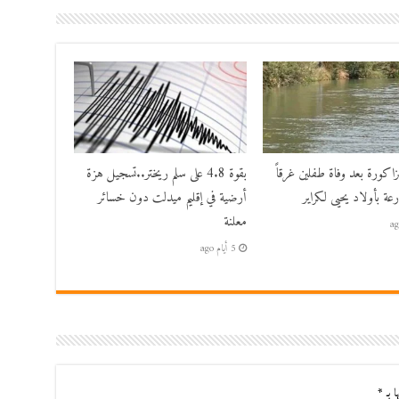
زاكورة بعد وفاة طفلين غرقاً
بقوة 4.8 على سلم ريختر..تسجيل هزة
عة بأولاد يحيى لكراير
أرضية في إقليم ميدلت دون خسائر
معلنة
5 أيام ago
ا بـ
*