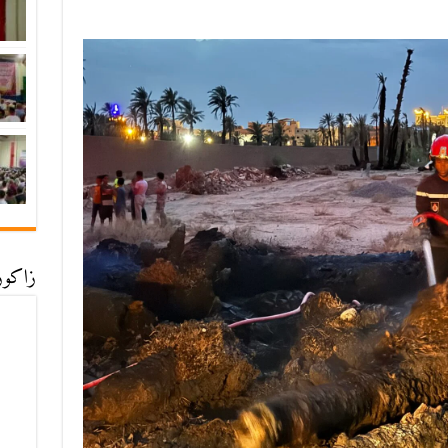
زاكورة