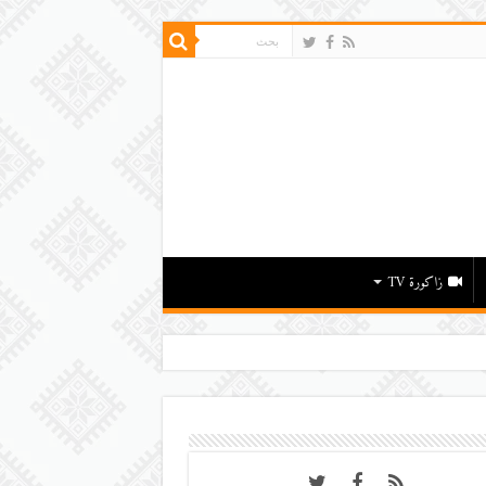
زاكورة TV