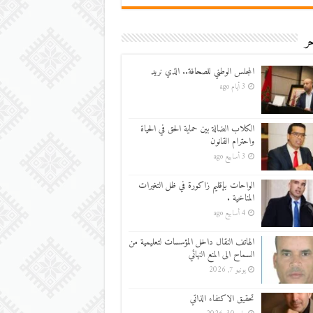
ر
المجلس الوطني للصحافة.. الذي نريد
3 أيام ago
الكلاب الضالة بين حماية الحق في الحياة
واحترام القانون
3 أسابيع ago
الواحات بإقليم زاكورة في ظل التغيرات
المناخية .
4 أسابيع ago
الهاتف النقال داخل المؤسسات لتعليمية من
السماح الى المنع النهائي
يونيو 7, 2026
تحقيق الاكتفاء الذاتي