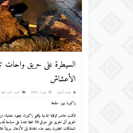
السيطرة على حريق واحات ترن
الأعشاش
عصام أوخويا
يوليو 3, 2026
أخبار
,
أخبار محلية
زاكورة نيوز- متابعة
تمكنت عناصر الوقاية المدنية بإقليم زاكورة، بجهود مضنية،
الممتلكات المجاورة. وتُعيد هذه الحادثة إلى الأذهان حريقاً 