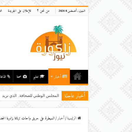
من نحن ؟
للإعلان على الجريدة
ات
السبت , أغسطس 8 2026
أخبار
تعليم
صحة
ثقافة
أخبار عاجلة
المجلس الوطني للصحافة.. الذي نريد
الرئيسية
/
أخبار
/
السيطرة على حريق واحات ترناتة بزاوية الم