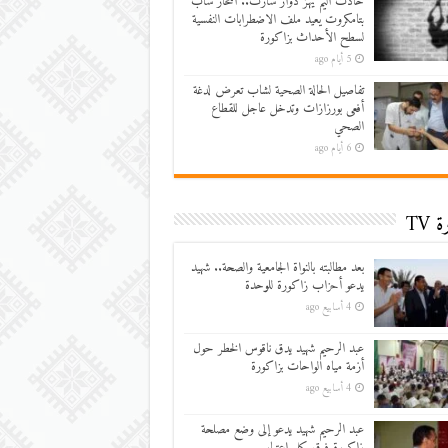
حادث أليم يهز دوار سارت.. انتحار شاب
بتامكروت يعيد ملف الاضطرابات النفسية
لسطح الأحداث بزاكورة
5 أيام ago
تفاصيل الحالة الصحية لشاب تعرض لدغة
أفعى بورزازات وتدخل عاجل للقطاع
الصحي
6 أيام ago
 TV
بعد مطالبته بالنواة الجامعية والصحة.. شهيد
يدعو أحزاب زاكورة للوحدة
4 أسابيع ago
عبد الرحيم شهيد يدق ناقوس الخطر حول
أزمة مياه الواحات بزاكورة
4 أسابيع ago
عبد الرحيم شهيد يدعو إلى وضع مصلحة
زاكورة فوق كل اعتبار