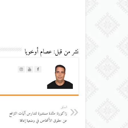
نشر من قبل: عصام أوخويا
السابق
زاكورة: مائدة مستديرة لتدارس آليات الترافع
عن حقوق الأشخاص في وضعية إعاقة