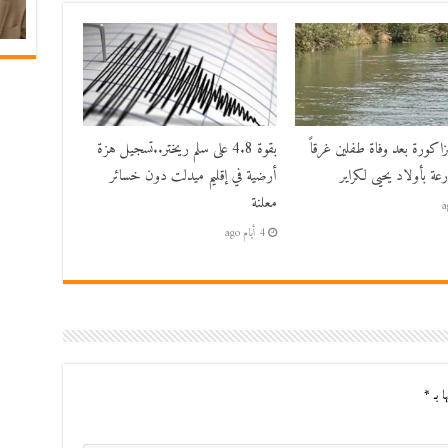
زاكورة بعد وفاة طفلين غرقاً
بقوة 4.8 على سلم ريختر..تسجيل هزة
عة بأولاد يحيى لكراير
أرضية في إقليم ميدلت دون خسائر
معلنة
4 أيام ago
ا بـ
*