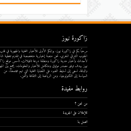
زاكورة نيوز
مرحبًا بكم في زاكورة نيوز، بوابتكم الأولى للأخبار المحلية والجهوية في قلب
الجنوب الشرقي المغربي. نحن منصة إخبارية متخصصة في تقديم تغطية شام
لأحداث وأخبار مدينة زاكورة ومنطقة درعة تافيلالت. تأسس موقع زاك
نيوز بهدف توفير مصدر موثوق ومتكامل للأخبار والمعلومات، يجمع بين المهن
والدقة. نسعى إلى تسليط الضوء على القضايا المحلية التي تهم مجتمعنا، من
السياسة إلى التكنولوجيا، ومن الرياضة إلى الثقافة والفن.
روابط مفيدة
من نحن ؟
للإعلان على الجريدة
اتصل بنا