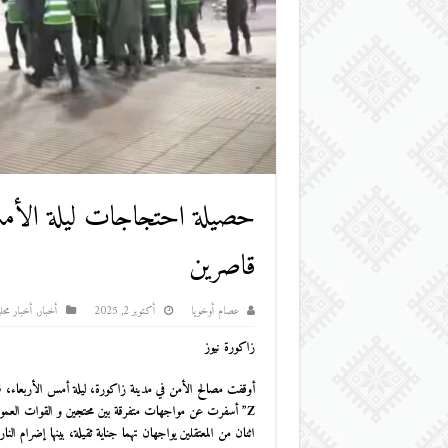
قاصرين
عصام أوخويا
أكتوبر 2, 2025
أخبار
,
أخبار محلي
زاكورة نيوز
Z” أسفرت عن مواجهات متفرقة بين محتجين و القوات العمومية.
اثنان من المعتقلين يواجهان تهما جناية ثقيلة، بينها إضرام النا