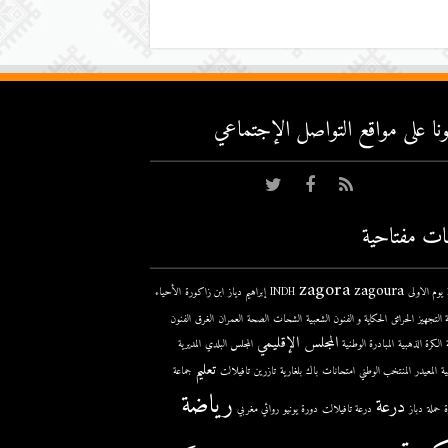
عونا على مواقع التواصل اﻹجتماعي
ات مفتاحية
zagora
zagoura
ى
INDH
إبراهيم دياز
ابن زاكورة
الأحياء
 التجهيز
الحرائق
الحكاية و الفنون الشعبية
الشحات
الصحة
العمران
الغرق
الفنون
المجلس الإقليمي
الكرة الذهبية
المبادرة الوطنية
المجلس البلدي
المديرية
تعليم
ية
المعيدر
المنتخب الوطني
امتحانات
باك
بلغارية
تازرين
تافيلالت
جماعة
رياضة
درعة
حملة
دباز
درعة تافيلالت
دورة يونيو
روائي مغربي