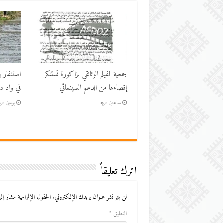
جمعية الفيلم الوثائقي بزاكورة تستنكر
استنفار ب
إقصاءها من الدعم السينمائي
في واد در
ساعتين ago
يومين ago
اترك تعليقاً
لن يتم نشر عنوان بريدك الإلكتروني.
الحقول الإلزامية مشار إليه
التعليق
*