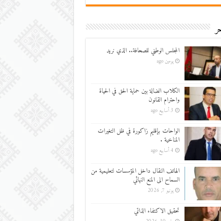
ر
المجلس الوطني للصحافة.. الذي نريد
يومين ago
الكلاب الضالة بين حماية الحق في الحياة
واحترام القانون
3 أسابيع ago
الواحات بإقليم زاكورة في ظل التغيرات
المناخية .
4 أسابيع ago
الهاتف النقال داخل المؤسسات لتعليمية من
السماح الى المنع النهائي
يونيو 7, 2026
تحقيق الاكتفاء الذاتي