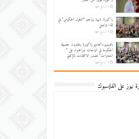
4 أسابيع ago
زاكورة: شهيد يهاجم “التغول الحكومي” في
لقاء تواصلي
4 أسابيع ago
بالفيديو..اتحاديو زاكورة ينتقدون حصيلة
الحكومة في الواحات ويراهنون على ”
المنجزات” لتصدر الانتخابات بالإقليم
4 أسابيع ago
 نيوز على الفايسبوك