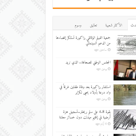
دث
اﻷكثر شعبية
تعاليق
وسوم
جمعية الفيلم الوثائقي بزاكورة تستنكر إقصاءها
من الدعم السينمائي
ساعتين ago
المجلس الوطني للصحافة.. الذي نريد
يومين ago
استنفار بزاكورة بعد وفاة طفلين غرقاً في
واد درعة بأولاد يحيى لكراير
يومين ago
بقوة 4.8 على سلم ريختر..تسجيل هزة
أرضية في إقليم ميدلت دون خسائر معلنة
4 أيام ago