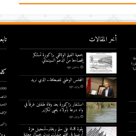
أخر المقالات
تاب
جمعية الفيلم الوثائقي بزاكورة تستنكر
لة
إقصاءها من الدعم السينمائي
ورة
ساعتين ago
ية
كلم
المجلس الوطني للصحافة.. الذي نريد
يومين ago
1000 يوم الاول
الناقصة
استنفار بزاكورة بعد وفاة طفلين غرقاً في
الشعبية
واد درعة بأولاد يحيى لكراير
الإقليم
يومين ago
زاكورة
بقوة 4.8 على سلم ريختر..تسجيل هزة
أرضية في إقليم ميدلت دون خسائر معلنة