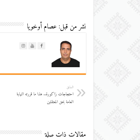
نشر من قبل: عصام أوخويا
السابق
احتجاجات زاكورة.. هذا ما قررته النيابة
العامة بحق المعتقلين
مقالات ذات صلة