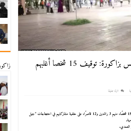
حصيلة احتجاجات ليلة الأمس بزاكورة: توقيف 15 شخصا أغلبهم
زاكورة
ة
اترك تعليقا
أوقفت مصالح الأمن في مدينة زاكورة، ليلة أمس الأربعاء، 15 شخصًا، منهم 3 راشدين و12 قاصرًا، على خلفية مشاركتهم في احتجاجات “جيل
ر العمدي.