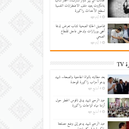
حادث أليم يهز دوار سارت.. انتحار شاب
بتامكروت يعيد ملف الاضطرابات النفسية
لسطح الأحداث بزاكورة
4 أيام ago
تفاصيل الحالة الصحية لشاب تعرض لدغة
أفعى بورزازات وتدخل عاجل للقطاع
الصحي
5 أيام ago
 TV
بعد مطالبته بالنواة الجامعية والصحة.. شهيد
يدعو أحزاب زاكورة للوحدة
4 أسابيع ago
عبد الرحيم شهيد يدق ناقوس الخطر حول
أزمة مياه الواحات بزاكورة
4 أسابيع ago
عبد الرحيم شهيد يدعو إلى وضع مصلحة
زاكورة فوق كل اعتبار