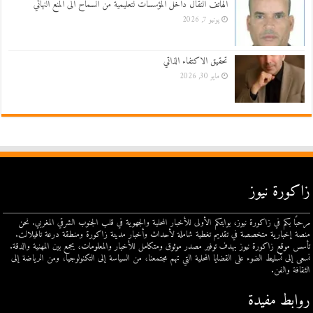
الهاتف النقال داخل المؤسسات لتعليمية من السماح الى المنع النهائي
يونيو 7, 2026
تحقيق الاكتفاء الذاتي
مايو 30, 2026
زاكورة نيوز
مرحبًا بكم في زاكورة نيوز، بوابتكم الأولى للأخبار المحلية والجهوية في قلب الجنوب الشرقي المغربي. نحن
منصة إخبارية متخصصة في تقديم تغطية شاملة لأحداث وأخبار مدينة زاكورة ومنطقة درعة تافيلالت.
تأسس موقع زاكورة نيوز بهدف توفير مصدر موثوق ومتكامل للأخبار والمعلومات، يجمع بين المهنية والدقة.
نسعى إلى تسليط الضوء على القضايا المحلية التي تهم مجتمعنا، من السياسة إلى التكنولوجيا، ومن الرياضة إلى
الثقافة والفن.
روابط مفيدة