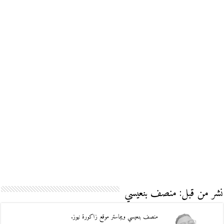
نشر من قبل: منصف بنعيسي
منصف بنعيسي ويبماستر موقع زاكورة نيوز.