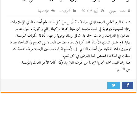
منصف بنعيسي
أبريل 9, 2016
اﻷرشيف
اترك تعليقا
بمناسبة اليوم العالمي للصحة الذي يصادف 7 أبريل من كل سنة، قام أعضاء نادي الإعلاميات
بحملة تحسيسية وتوعوية في فضاء مؤسسة ابن سينا بجماعة مزكيطة إقليم زاكورة . حول مخاطر
التدخين والمخدرات. وجاءت الحملة على شكل رسالة توعوية وجهت لكافة مكونات المؤسسة.
بداية قام منسق النادي الأستاذ محمد كوزين بالقاء مضامين الرسالة على العموم في الساحة، بعدها
توجهت اللجنة المكونة من أعضاء النادي إلى الأقسام لقراءة مضامين الرسالة مرفقة بملصقات
لصقت في المكان المخصص لهذا الغرض في كل قسم.
هذا وقد لقيت الحملة تجاوبا ايجابيا من طرف التلاميذ وكذا كافة الأطر العاملة بالمؤسسة.
عن النادي