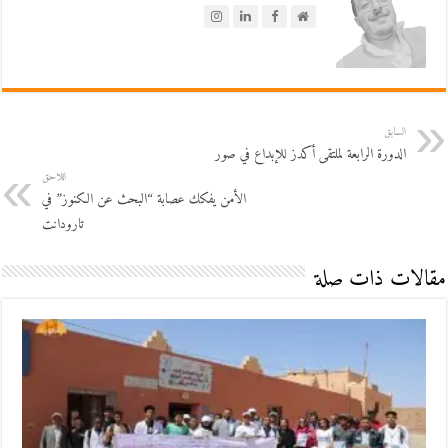
السابق
الدورة الرابعة لملتقى أكدز للإبداع في صور
اللاحق
الأمن يفكك عصابة “البحث عن الكنوز” في
تارودانت
مقالات ذات صلة