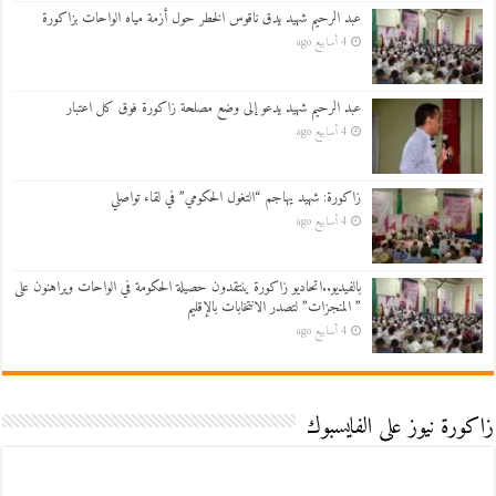
عبد الرحيم شهيد يدق ناقوس الخطر حول أزمة مياه الواحات بزاكورة
4 أسابيع ago
عبد الرحيم شهيد يدعو إلى وضع مصلحة زاكورة فوق كل اعتبار
4 أسابيع ago
زاكورة: شهيد يهاجم “التغول الحكومي” في لقاء تواصلي
4 أسابيع ago
بالفيديو..اتحاديو زاكورة ينتقدون حصيلة الحكومة في الواحات ويراهنون على
” المنجزات” لتصدر الانتخابات بالإقليم
4 أسابيع ago
زاكورة نيوز على الفايسبوك