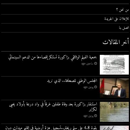
من نحن ؟
للإعلان على الجريدة
اتصل بنا
أخر المقالات
جمعية الفيلم الوثائقي بزاكورة تستنكر إقصاءها من الدعم السينمائي
ساعتين ago
المجلس الوطني للصحافة.. الذي نريد
يومين ago
استنفار بزاكورة بعد وفاة طفلين غرقاً في واد درعة بأولاد يحيى
لكراير
يومين ago
بقوة 4.8 على سلم ريختر..تسجيل هزة أرضية في إقليم ميدلت دون