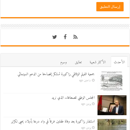
اﻷحدث
اﻷكثر شعبية
تعاليق
وسوم
جمعية الفيلم الوثائقي بزاكورة تستنكر إقصاءها من الدعم السينمائي
ساعتين ago
المجلس الوطني للصحافة.. الذي نريد
يومين ago
استنفار بزاكورة بعد وفاة طفلين غرقاً في واد درعة بأولاد يحيى لكراير
يومين ago