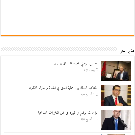
منبر حر
المجلس الوطني للصحافة.. الذي نريد
يومين ago
الكلاب الضالة بين حماية الحق في الحياة واحترام القانون
3 أسابيع ago
الواحات بإقليم زاكورة في ظل التغيرات المناخية .
4 أسابيع ago