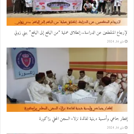
لإرجاع المنقطعين عن الدراسة.. إنطلاق عملية “من اليافع إلى اليافع” ببني زولي
مايو 16, 2024
إفطار جماعي وأمسية دينية لفائدة نزلاء السجن المحلي بزاكورة
مايو 16, 2024