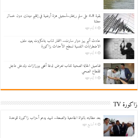
بقوة 4.8 على سلم ريختر..تسجيل هزة أرضية في إقليم ميدلت دون خسائر
معلنة
4 أيام ago
حادث أليم يهز دوار سارت.. انتحار شاب بتامكروت يعيد ملف
الاضطرابات النفسية لسطح الأحداث بزاكورة
4 أيام ago
تفاصيل الحالة الصحية لشاب تعرض لدغة أفعى بورزازات وتدخل عاجل
للقطاع الصحي
5 أيام ago
زاكورة TV
بعد مطالبته بالنواة الجامعية والصحة.. شهيد يدعو أحزاب زاكورة للوحدة
4 أسابيع ago