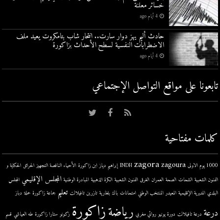
خسائر معلنة
4 أيام ago
حادث أليم يهز دوار سارت.. انتحار شاب بتامكروت يعيد ملف
الاضطرابات النفسية لسطح الأحداث بزاكورة
4 أيام ago
تابعونا على مواقع التواصل اﻹجتماعي
كلمات مفتاحية
zagora
zagoura
1000 يوم الاولى
INDH
إبراهيم دياز
ابن زاكورة
الأحياء الناقصة التجهيز
الحرائق
الحكاية و
المجلس الإقليمي
الفنون الشعبية
الشحات
الصحة
العمران
الغرق
الفنون الشعبية
الكرة الذهبية
المبادرة الوطنية
المجلس
تعليم
البلدي
المديرية الإقليمية
المعيدر
المنتخب الوطني
امتحانات
باك
بلغارية
تازرين
تافيلالت
جماعة زاكورة
حملة
دباز
زاكورة
رياضة
درعة
درعة تافيلالت
دورة يونيو
روائي مغربي
زكونو
ستارا زاكورة
طه العياشي
قسم