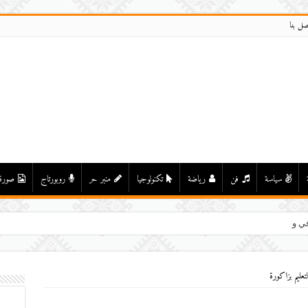
صل بنا
سياسة
فن
رياضة
تكنولوجيا
منبر حر
روبورتاج
صورة
ي واد درعة بأولاد يحيى لكرا