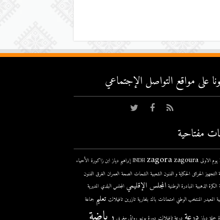
عونا على مواقع التواصل اﻹجتماعي
ات مفتاحية
zagora
zagoura
ى
INDH
إبراهيم دياز
ابن زاكورة
الأحياء
 التجهيز
الحرائق
الحكاية و الفنون الشعبية
الشحات
الصحة
العمران
الغرق
الفنون
المجلس الإقليمي
الكرة الذهبية
المبادرة الوطنية
المجلس البلدي
المديرية
تعليم
ية
المعيدر
المنتخب الوطني
امتحانات
باك
بلغارية
تازرين
تافيلالت
جماعة
رياضة
درعة
حملة
دباز
درعة تافيلالت
دورة يونيو
روائي مغربي