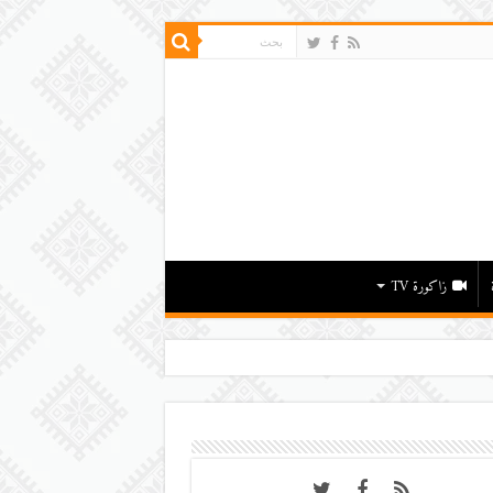
زاكورة TV