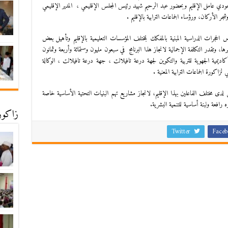
ي صمودي عامل الإقليم وبحضور عبد الرحيم شهيد رئيس المجلس الإقليمي ، المدير الإقليمي
وشجر الأركان، ورؤساء الجماعات الترابية بالإقليم .
جرات الدراسية المبنية بالمفكك بمختلف المؤسسات التعليمية بالإقليم وتأهيل بعض
وتقدر التكلفة الإجمالية لانجاز هذا البرنامج في سبعون مليون وستمائة وأربعة وثمانون
) بشراكة بين الأكاديمية الجهوية للتربية والتكوين لجهة درعة تافيلالت ، جهة درعة تافيلالت ، الوكالة
زاكورة الجماعات الترابية المعنية .
لدى مختلف الفاعلين بهذا الإقليم، لانجاز مشاريع تهم البنيات التحتية الأساسية خاصة
 رافعة ولبنة أساسية للتنمية البشرية.
زاكورة
Twitter
Faceb