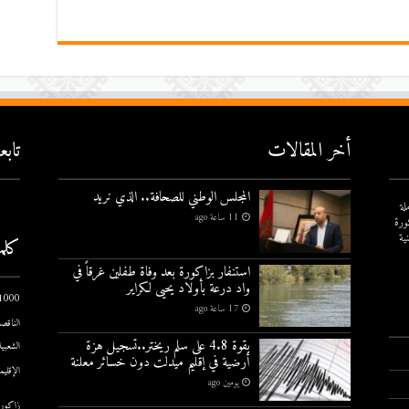
أخر المقالات
تاب
المجلس الوطني للصحافة.. الذي نريد
لة
11 ساعة ago
ورة
ية
كلم
استنفار بزاكورة بعد وفاة طفلين غرقاً في
واد درعة بأولاد يحيى لكراير
1000 يوم الاول
17 ساعة ago
الناقصة
بقوة 4.8 على سلم ريختر..تسجيل هزة
الشعبية
أرضية في إقليم ميدلت دون خسائر معلنة
الإقليم
يومين ago
زاكورة