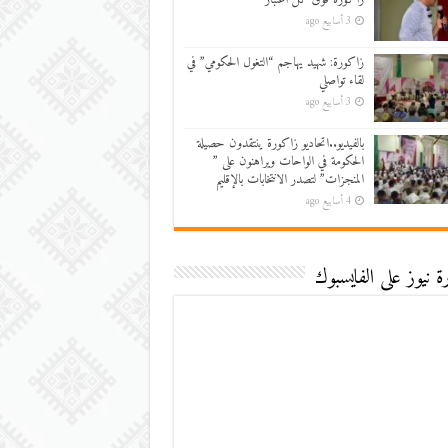
3 أسابيع ago
زاكورة: شهيد يهاجم “التغول الحكومي” في
لقاء تواصلي
3 أسابيع ago
بالفيديو..اتحاديو زاكورة ينتقدون حصيلة
الحكومة في الواحات ويراهنون على ”
المنجزات” لتصدر الانتخابات بالإقليم
4 أسابيع ago
 نيوز على الفايسبوك