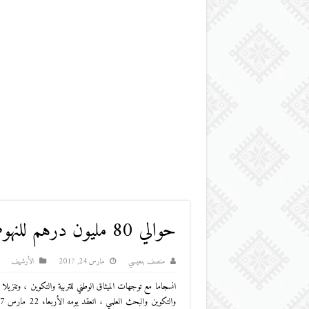
حوالي 80 مليون درهم للنهوض بقطاع التعليم بزاكورة
منصف بنعيسي
مارس 24, 2017
اﻷرشيف