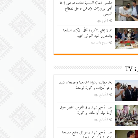
تفاصيل الحالة الصحية لشاب تعرض لدغة
أفعى بورزازات وتدخل عاجل للقطاع
الصحي
4 أيام ago
عمالة إقليم زاكورة تخلّد الذكرى السابعة
والعشرين لعيد العرش المجيد
أسبوع واحد ago
 TV
بعد مطالبته بالنواة الجامعية والصحة.. شهيد
يدعو أحزاب زاكورة للوحدة
3 أسابيع ago
عبد الرحيم شهيد يدق ناقوس الخطر حول
أزمة مياه الواحات بزاكورة
3 أسابيع ago
عبد الرحيم شهيد يدعو إلى وضع مصلحة
زاكورة فوق كل اعتبار