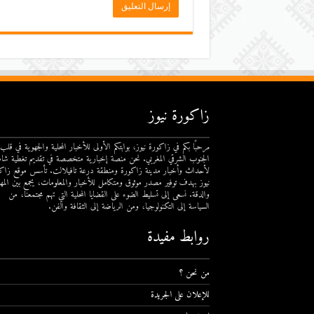
زاكورة نيوز
مرحبًا بكم في زاكورة نيوز، بوابتكم الأولى للأخبار المحلية والجهوية في قلب
الجنوب الشرقي المغربي. نحن منصة إخبارية متخصصة في تقديم تغطية شام
لأحداث وأخبار مدينة زاكورة ومنطقة درعة تافيلالت. تأسس موقع زاك
نيوز بهدف توفير مصدر موثوق ومتكامل للأخبار والمعلومات، يجمع بين المهن
والدقة. نسعى إلى تسليط الضوء على القضايا المحلية التي تهم مجتمعنا، من
السياسة إلى التكنولوجيا، ومن الرياضة إلى الثقافة والفن.
روابط مفيدة
من نحن ؟
للإعلان على الجريدة