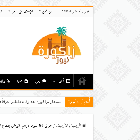
من نحن ؟
للإعلان على الجريدة
ات
الخميس , أغسطس 6 2026
أخبار
تعليم
صحة
ثقافة
أخبار عاجلة
استنفار بزاكورة بعد وفاة طفلين غرقاً ف
الرئيسية
/
اﻷرشيف
/
حوالي 80 مليون درهم للنهوض بقطاع التعليم بزاكورة