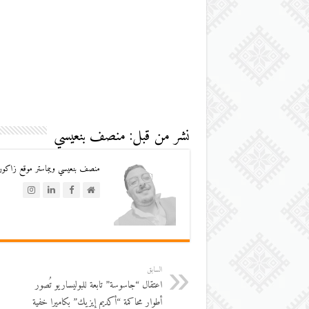
نشر من قبل: منصف بنعيسي
منصف بنعيسي ويبماستر موقع زاكورة
السابق
اعتقال “جاسوسة” تابعة للبوليساريو تُصور
أطوار محاكمة “أكديم إيزيك” بكاميرا خفية