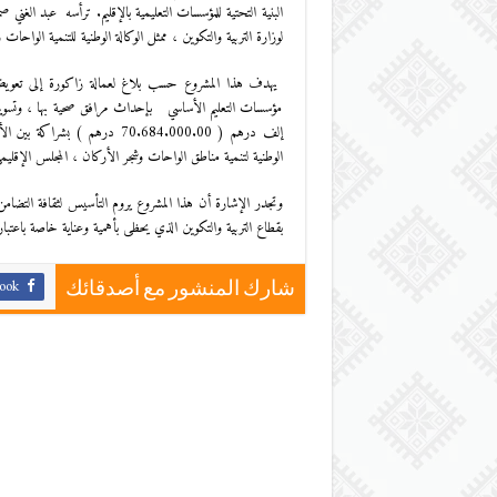
البنية التحتية للمؤسسات التعليمية بالإقليم. ترأسه عبد الغن
لوزارة التربية والتكوين ، ممثل الوكالة الوطنية للتنمية الواحات 
يهدف هذا المشروع حسب بلاغ لعمالة زاكورة إلى تعويض الح
مؤسسات التعليم الأساسي بإحداث مرافق صحية بها ، وتسويرها، 
إلف درهم ( 70.684.000.00 درهم 
الوطنية لتنمية مناطق الواحات وشجر الأركان ، المجلس الإقليمي ل
وتجدر الإشارة أن هذا المشروع يروم التأسيس لثقافة التضامن 
بقطاع التربية والتكوين الذي يحظى بأهمية وعناية خاصة باعتباره
ook
شارك المنشور مع أصدقائك