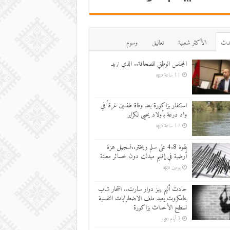
دث
اﻷكثر شعبية
تعاليق
وسوم
المجلس الوطني للصحافة.. الذي نريد
11 ساعة ago
استنفار بزاكورة بعد وفاة طفلين غرقاً في
واد درعة بأولاد يحيى لكراير
17 ساعة ago
بقوة 4.8 على سلم ريختر..تسجيل هزة
أرضية في إقليم ميدلت دون خسائر معلنة
يومين ago
حادث أليم يهز دوار سارت.. انتحار شاب
بتامكروت يعيد ملف الاضطرابات النفسية
لسطح الأحداث بزاكورة
3 أيام ago