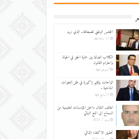
ر
المجلس الوطني للصحافة.. الذي نريد
11 ساعة ago
الكلاب الضالة بين حماية الحق في الحياة
واحترام القانون
أسبوعين ago
الواحات بإقليم زاكورة في ظل التغيرات
المناخية .
3 أسابيع ago
الهاتف النقال داخل المؤسسات لتعليمية من
السماح الى المنع النهائي
يونيو 7, 2026
تحقيق الاكتفاء الذاتي