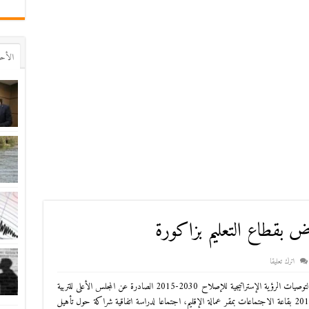
اﻷح
اترك تعليقا
انسجاما مع توجهات الميثاق الوطني للتربية والتكوين ، وتنزيلا لتوصيات الرؤية الإستراتيجية للإصلاح 2030-2015 الصادرة عن المجلس الأعلى للتربية
والتكوين والبحث العلمي ، انعقد يومه الأربعاء 22 مارس 2017 بقاعة الاجتماعات بمقر عمالة الإقليم، اجتماعا لدراسة اتفاقية شراكة حول تأهيل