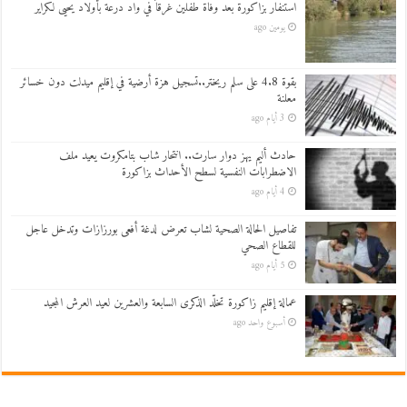
استنفار بزاكورة بعد وفاة طفلين غرقاً في واد درعة بأولاد يحيى لكراير
يومين ago
بقوة 4.8 على سلم ريختر..تسجيل هزة أرضية في إقليم ميدلت دون خسائر
معلنة
3 أيام ago
حادث أليم يهز دوار سارت.. انتحار شاب بتامكروت يعيد ملف
الاضطرابات النفسية لسطح الأحداث بزاكورة
4 أيام ago
تفاصيل الحالة الصحية لشاب تعرض لدغة أفعى بورزازات وتدخل عاجل
للقطاع الصحي
5 أيام ago
عمالة إقليم زاكورة تخلّد الذكرى السابعة والعشرين لعيد العرش المجيد
أسبوع واحد ago