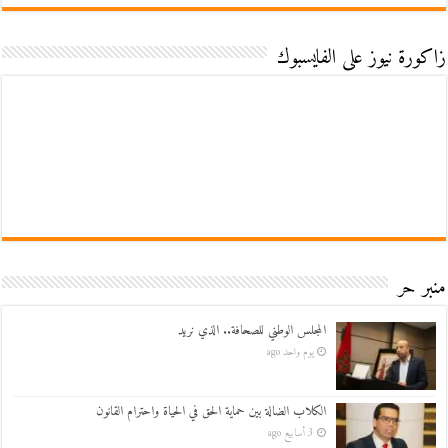
زاكورة نيوز على الفايسبوك
منبر حر
المجلس الوطني للصحافة.. الذي نريد
يوم واحد ago
الكلاب الضالة بين حماية الحق في الحياة واحترام القانون
3 أسابيع ago