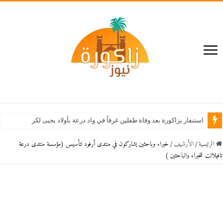
استنفار بزاكورة بعد وفاة طفلين غرقاً في واد درعة بأولاد يحيى لكراير
الرئيسية
/
اﻷرشيف
/
خبراء وباحثين يشاركون في منتدى أرفود لتأسيس (مؤسسة منتدى درعة
تافيلالت للخبراء والباحثين )