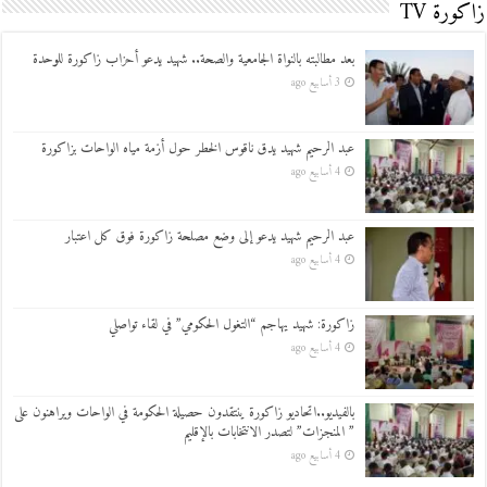
زاكورة TV
بعد مطالبته بالنواة الجامعية والصحة.. شهيد يدعو أحزاب زاكورة للوحدة
3 أسابيع ago
عبد الرحيم شهيد يدق ناقوس الخطر حول أزمة مياه الواحات بزاكورة
4 أسابيع ago
عبد الرحيم شهيد يدعو إلى وضع مصلحة زاكورة فوق كل اعتبار
4 أسابيع ago
زاكورة: شهيد يهاجم “التغول الحكومي” في لقاء تواصلي
4 أسابيع ago
بالفيديو..اتحاديو زاكورة ينتقدون حصيلة الحكومة في الواحات ويراهنون على
” المنجزات” لتصدر الانتخابات بالإقليم
4 أسابيع ago