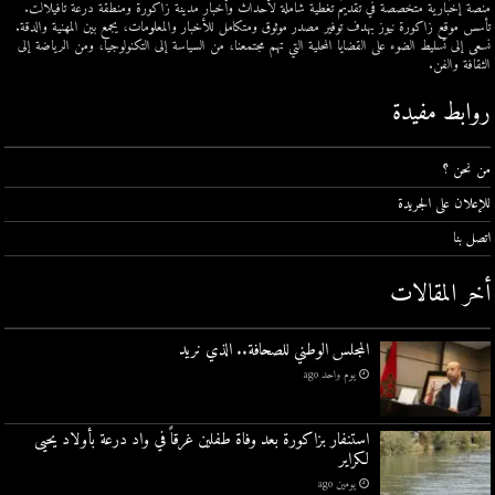
منصة إخبارية متخصصة في تقديم تغطية شاملة لأحداث وأخبار مدينة زاكورة ومنطقة درعة تافيلالت.
تأسس موقع زاكورة نيوز بهدف توفير مصدر موثوق ومتكامل للأخبار والمعلومات، يجمع بين المهنية والدقة.
نسعى إلى تسليط الضوء على القضايا المحلية التي تهم مجتمعنا، من السياسة إلى التكنولوجيا، ومن الرياضة إلى
الثقافة والفن.
روابط مفيدة
من نحن ؟
للإعلان على الجريدة
اتصل بنا
أخر المقالات
المجلس الوطني للصحافة.. الذي نريد
يوم واحد ago
استنفار بزاكورة بعد وفاة طفلين غرقاً في واد درعة بأولاد يحيى
لكراير
يومين ago