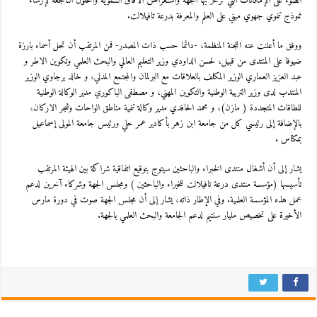
الضوء على الإمكانات التي تزخر بها الجهة واستعراض الآفاق التنموية والحلول الناجعة لإرساء
نموذج تنموي جهوي مبني على العلم والمعرفة بدرعة تافيلالت.
ووفق ما أعلنت عنه اللجنة المنظمة، -دائما حسب ذات المصدر- فمن المرتقب أن تحل أسماء بارزة
ضيوفا على المنتدى من قبيل، لحسن الداودي وزير التعليم العالي والبحث العلمي وتكوين الاطر و
عبد العزيز العماري الوزير المكلف بالعلاقات مع البرلمان والمجتمع المدني، و خالد برجاوي الوزير
المنتدب لدى وزير التربية الوطنية والتكوين المهني، و مصطفى الباكوري مدير الوكالة الوطنية
للطاقات المتجددة ( مازن)، و محمد الحافدي مدير وكالة تنمية مناطق الواحات وشجر الاركان،
بالإضافة إلى رئيسي كل من جامعة ابن زهر بأكادير عمر حلي ورئيس جامعة المولى إسماعيل
بمكناس .
يشار إلى أن أشغال منتدى الخبراء والباحثين سيتوج بتوقيع اتفاقية شراكة بين الهيئة المرتقب
تأسيسها (مؤسسة منتدى درعة تافيلالت للخبراء والباحثين ) ومجلس الجهة وشركاء آخرين لدعم
عمل هذه المؤسسة العلمية. وفي الإطار ذاته، يشار إلى أن مجلس الجهة صوت في دورة مارس
الأخيرة على تخصيص مليار سنتيم لدعم الجامعة والبحث العلمي بالجهة.