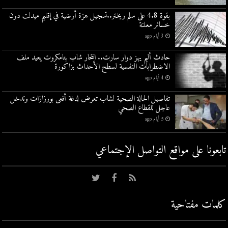
بقوة 4.8 على سلم ريختر..تسجيل هزة أرضية في إقليم ميدلت دون
خسائر معلنة
3 أيام ago
حادث أليم يهز دوار سارت.. انتحار شاب بتامكروت يعيد ملف
الاضطرابات النفسية لسطح الأحداث بزاكورة
4 أيام ago
تفاصيل الحالة الصحية لشاب تعرض لدغة أفعى بورزازات وتدخل
عاجل للقطاع الصحي
5 أيام ago
تابعونا على مواقع التواصل اﻹجتماعي
كلمات مفتاحية