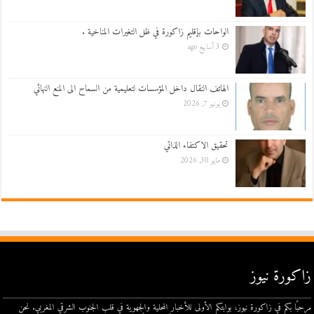
الواحات بإقليم زاكورة في ظل التغيرات المناخية .
3 أسابيع ago
الهاتف النقال داخل المؤسسات لتعليمية من السماح الى المنع النهائي
يونيو 7, 2026
تحقيق الاكتفاء الذاتي
مايو 30, 2026
زاكورة نيوز
مرحبًا بكم في زاكورة نيوز، بوابتكم الأولى للأخبار المحلية والجهوية في قلب الجنوب الشرقي المغربي. نحن