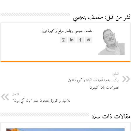
نشر من قبل: منصف بنعيسي
منصف بنعيسي ويبماستر موقع زاكورة نيوز.
السابق
بيان : جمعية أصدقاء البيئة بزاكورة تدين
تصريحات بان كيمون
اللاحق
تلاميذ بزاكورة يحتجون ضد “بان كي مون”
مقالات ذات صلة