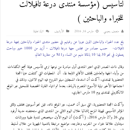
لتأسيس (مؤسسة منتدى درعة تافيلالت
للخبراء والباحثين )
منصف بنعيسي
مارس 16, 2016
اﻷرشيف
اترك تعليقا
بلغ عدد الخبراء والباحثين الذين عبروا عن رغبتهم في حضور منتدى الخبراء والباحثين بجهة درعة
تافيلات- حسب مصادر من مجلس جهة درعة نافيلالت – أزيد من 1000 خبير وباحث
يعملون في نحو 30 بلدا 10 بالمائة منهم من النساء و11% من مغاربة العالم.
وقال ذات المصدر الذي اعتبر المنتدى أول مبادرة من نوعها ترمي لتأسيس هيئة تجمع الكفاءات
من وأبناء الجهة والعاملين بمختلف الأقاليم التابعة لها، أن المعطيات التي كشفت عنها اللجنة
التحضيرية للمنتدى، أكدت أن استدعاء المسجلين سيتم الشروع فيه اليوم الاثنين، وذلك في
اجتماعها الأخير نهاية الأسبوع المنصرم بالرباط، بعدما تم انتهاء الفترة المخصصة للتسحيل عبر الموقع
الالكتروني للمنتدى يوم 10 مارس الجاري.
وأكدت اللجنة التحضيرية، التي سبق أن عممت، عبر الموقع ذاته، قبل نحو أسبوعين مختلف وثائق
المؤتمر التأسيسي للهيئة المزمع إنشائها خلال اليوم الثاني من المنتدى الذي ستحتضنه مدينة أرفود
يومي 26 و27 مارس 2016، ( أكدت) أن اليوم الأول سيخصص لندوة علمية وورشات
سيتناول خلالها خبراء من المغرب وخارجه، مواضيع مرتبطة بالتنمية الجهوية من خلال تسليط