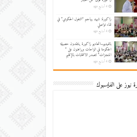
4 أسابيع ago
زاكورة: شهيد يهاجم “التغول الحكومي” في
لقاء تواصلي
4 أسابيع ago
بالفيديو..اتحاديو زاكورة ينتقدون حصيلة
الحكومة في الواحات ويراهنون على ”
المنجزات” لتصدر الانتخابات بالإقليم
4 أسابيع ago
 نيوز على الفايسبوك