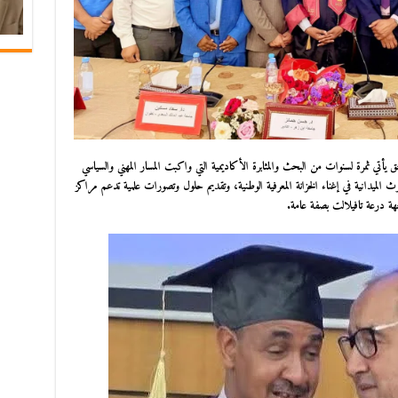
حق يأتي ثمرة لسنوات من البحث والمثابرة الأكاديمية التي واكبت المسار المهني والسياسي
الميدانية في إغناء الخزانة المعرفية الوطنية، وتقديم حلول وتصورات علمية تدعم مراكز
ة درعة تافيلالت بصفة عامة.