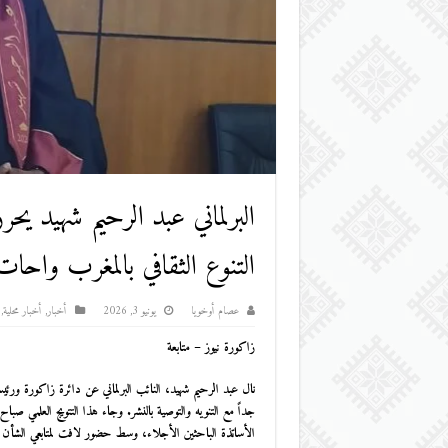
البرلماني عبد الرحيم شهيد ي
التنوع الثقافي بالمغرب واحا
عصام أوخويا
يونيو 3, 2026
أخبار
,
أخبار محلية
,
زاكورة نيوز – متابعة
نال
عبد الرحيم شهيد
، النائب البرلماني عن دائرة
زاكورة
ورئيس 
الأساتذة الباحثين الأجلاء، وسط حضور لافت لمتابعي الشأن ا