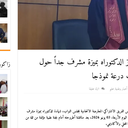
حرز الدكتوراه بميزة مشرف جداً حول
زاكورة
ت درعة نموذجا
أخبار وطنية
,
تعليم
اترك تعليقا
الفريق الاشتراكي-المعارضة الاتحادية بمجلس النواب، شهادة الدكتوراه بميزة مشرف
جداً مع التنويه والتوصية بالنشر. وجاء هذا التتويج العلمي صباح اليوم الأربعاء 03 يونيو 2026، بعد مناقشة أطروحته أمام لجنة علمية مؤلفة من ثلة من
لمحلي والأكاديمي.