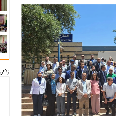
زاكورة