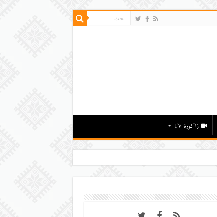
زاكورة TV