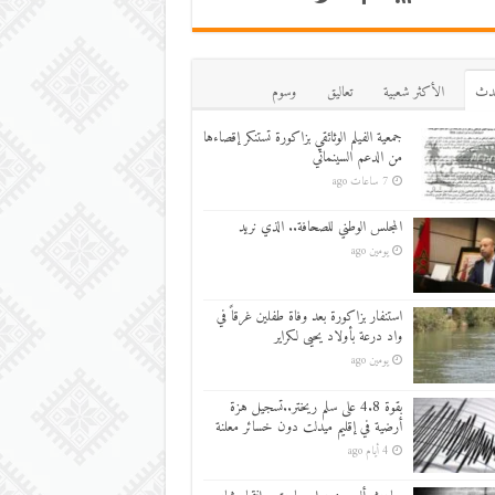
دث
اﻷكثر شعبية
تعاليق
وسوم
جمعية الفيلم الوثائقي بزاكورة تستنكر إقصاءها
من الدعم السينمائي
7 ساعات ago
المجلس الوطني للصحافة.. الذي نريد
يومين ago
استنفار بزاكورة بعد وفاة طفلين غرقاً في
واد درعة بأولاد يحيى لكراير
يومين ago
بقوة 4.8 على سلم ريختر..تسجيل هزة
أرضية في إقليم ميدلت دون خسائر معلنة
4 أيام ago