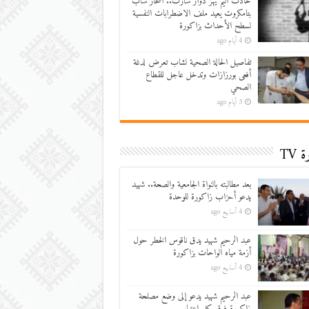
حادث أليم يهز دوار سارت.. انتحار شاب
بتامكروت يعيد ملف الاضطرابات النفسية
لسطح الأحداث بزاكورة
4 أيام ago
تفاصيل الحالة الصحية لشاب تعرض لدغة
أفعى بورزازات وتدخل عاجل للقطاع
الصحي
5 أيام ago
 TV
بعد مطالبته بالنواة الجامعية والصحة.. شهيد
يدعو أحزاب زاكورة للوحدة
4 أسابيع ago
عبد الرحيم شهيد يدق ناقوس الخطر حول
أزمة مياه الواحات بزاكورة
4 أسابيع ago
عبد الرحيم شهيد يدعو إلى وضع مصلحة
زاكورة فوق كل اعتبار