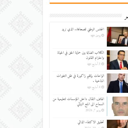
ر
المجلس الوطني للصحافة.. الذي نريد
يومين ago
الكلاب الضالة بين حماية الحق في الحياة
واحترام القانون
3 أسابيع ago
الواحات بإقليم زاكورة في ظل التغيرات
المناخية .
4 أسابيع ago
الهاتف النقال داخل المؤسسات لتعليمية من
السماح الى المنع النهائي
يونيو 7, 2026
تحقيق الاكتفاء الذاتي