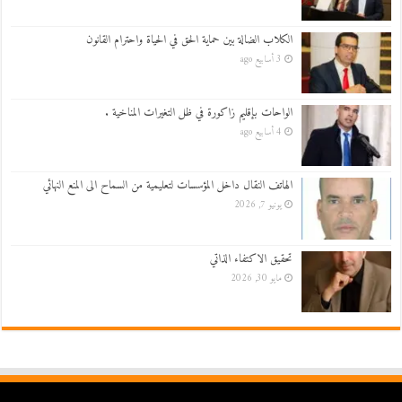
الكلاب الضالة بين حماية الحق في الحياة واحترام القانون
3 أسابيع ago
الواحات بإقليم زاكورة في ظل التغيرات المناخية .
4 أسابيع ago
الهاتف النقال داخل المؤسسات لتعليمية من السماح الى المنع النهائي
يونيو 7, 2026
تحقيق الاكتفاء الذاتي
مايو 30, 2026