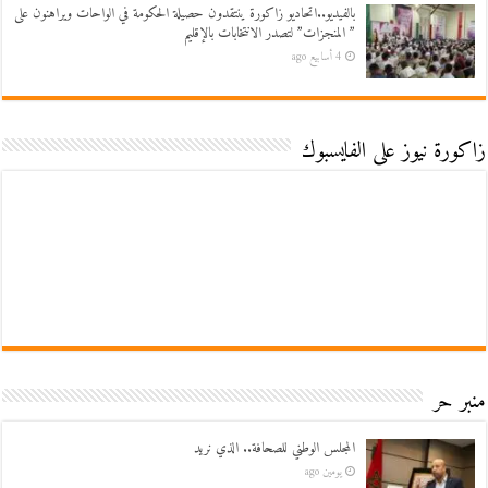
بالفيديو..اتحاديو زاكورة ينتقدون حصيلة الحكومة في الواحات ويراهنون على
” المنجزات” لتصدر الانتخابات بالإقليم
4 أسابيع ago
زاكورة نيوز على الفايسبوك
منبر حر
المجلس الوطني للصحافة.. الذي نريد
يومين ago