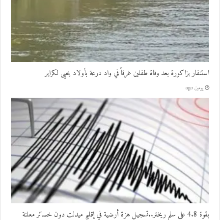
استنفار بزاكورة بعد وفاة طفلين غرقاً في واد درعة بأولاد يحيى لكراير
يومين ago
بقوة 4.8 على سلم ريختر..تسجيل هزة أرضية في إقليم ميدلت دون خسائر معلنة