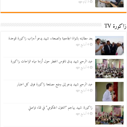
5 أيام ago
زاكورة TV
بعد مطالبته بالنواة الجامعية والصحة.. شهيد يدعو أحزاب زاكورة للوحدة
4 أسابيع ago
عبد الرحيم شهيد يدق ناقوس الخطر حول أزمة مياه الواحات بزاكورة
4 أسابيع ago
عبد الرحيم شهيد يدعو إلى وضع مصلحة زاكورة فوق كل اعتبار
4 أسابيع ago
زاكورة: شهيد يهاجم “التغول الحكومي” في لقاء تواصلي
4 أسابيع ago