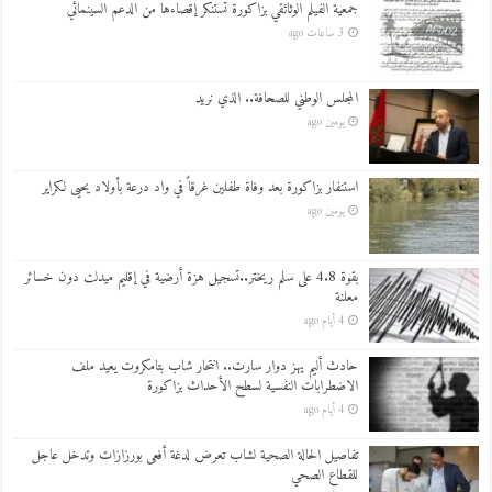
جمعية الفيلم الوثائقي بزاكورة تستنكر إقصاءها من الدعم السينمائي
3 ساعات ago
المجلس الوطني للصحافة.. الذي نريد
يومين ago
استنفار بزاكورة بعد وفاة طفلين غرقاً في واد درعة بأولاد يحيى لكراير
يومين ago
بقوة 4.8 على سلم ريختر..تسجيل هزة أرضية في إقليم ميدلت دون خسائر
معلنة
4 أيام ago
حادث أليم يهز دوار سارت.. انتحار شاب بتامكروت يعيد ملف
الاضطرابات النفسية لسطح الأحداث بزاكورة
4 أيام ago
تفاصيل الحالة الصحية لشاب تعرض لدغة أفعى بورزازات وتدخل عاجل
للقطاع الصحي