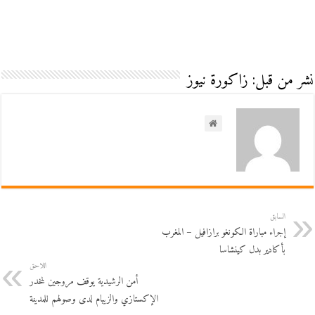
نشر من قبل: زاكورة نيوز
السابق
إجراء مباراة الكونغو برازافيل – المغرب
بأكادير بدل كينشاسا
اللاحق
أمن الرشيدية يوقف مروجين لمخدر
الإكستازي والزيبام لدى وصولهم للمدينة