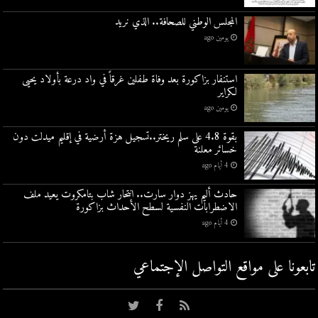
المجلس الوطني للصحافة.. الذي نريد
يومين ago
استنفار بزاكورة بعد وفاة طفلين غرقاً في واد درعة بأولاد يحيى
لكراير
يومين ago
بقوة 4.8 على سلم ريختر..تسجيل هزة أرضية في إقليم ميدلت دون
خسائر معلنة
4 أيام ago
حادث أليم يهز دوار سارت.. انتحار شاب بتامكروت يعيد ملف
الاضطرابات النفسية لسطح الأحداث بزاكورة
4 أيام ago
تابعونا على مواقع التواصل اﻹجتماعي