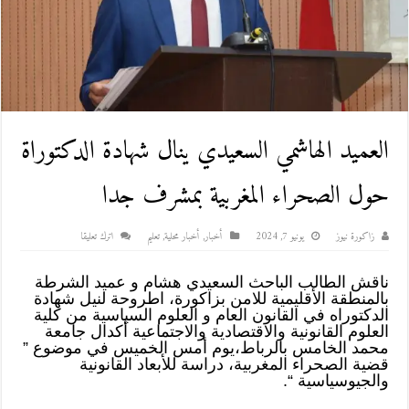
العميد الهاشمي السعيدي ينال شهادة الدكتوراة
حول الصحراء المغربية بمشرف جدا
زاكورة نيوز
يونيو 7, 2024
أخبار
,
أخبار محلية
,
تعليم
اترك تعليقا
ناقش الطالب الباحث السعيدي هشام و عميد الشرطة
بالمنطقة الأقليمية للامن بزاكورة، اطروحة لنيل شهادة
الدكتوراه في القانون العام و العلوم السياسية من كلية
العلوم القانونية والاقتصادية والاجتماعية أكدال جامعة
محمد الخامس بالرباط،يوم أمس الخميس في موضوع ”
قضية الصحراء المغربية، دراسة للأبعاد القانونية
والجيوسياسية “.