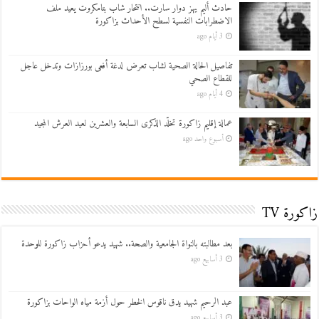
حادث أليم يهز دوار سارت.. انتحار شاب بتامكروت يعيد ملف
الاضطرابات النفسية لسطح الأحداث بزاكورة
3 أيام ago
تفاصيل الحالة الصحية لشاب تعرض لدغة أفعى بورزازات وتدخل عاجل
للقطاع الصحي
4 أيام ago
عمالة إقليم زاكورة تخلّد الذكرى السابعة والعشرين لعيد العرش المجيد
أسبوع واحد ago
زاكورة TV
بعد مطالبته بالنواة الجامعية والصحة.. شهيد يدعو أحزاب زاكورة للوحدة
3 أسابيع ago
عبد الرحيم شهيد يدق ناقوس الخطر حول أزمة مياه الواحات بزاكورة
3 أسابيع ago