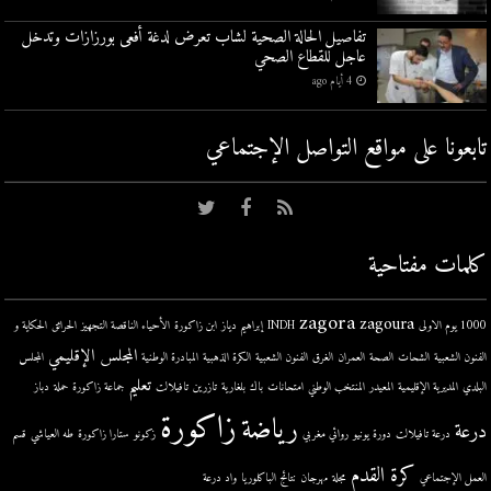
تفاصيل الحالة الصحية لشاب تعرض لدغة أفعى بورزازات وتدخل
عاجل للقطاع الصحي
4 أيام ago
تابعونا على مواقع التواصل اﻹجتماعي
كلمات مفتاحية
zagora
zagoura
1000 يوم الاولى
INDH
إبراهيم دياز
ابن زاكورة
الأحياء الناقصة التجهيز
الحرائق
الحكاية و
المجلس الإقليمي
الفنون الشعبية
الشحات
الصحة
العمران
الغرق
الفنون الشعبية
الكرة الذهبية
المبادرة الوطنية
المجلس
تعليم
البلدي
المديرية الإقليمية
المعيدر
المنتخب الوطني
امتحانات
باك
بلغارية
تازرين
تافيلالت
جماعة زاكورة
حملة
دباز
زاكورة
رياضة
درعة
درعة تافيلالت
دورة يونيو
روائي مغربي
زكونو
ستارا زاكورة
طه العياشي
قسم
كرة القدم
العمل الإجتماعي
مجلة
مهرجان
نتائج الباكلوريا
واد درعة