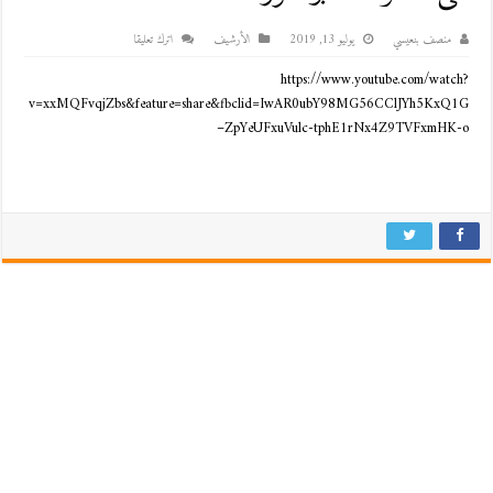
منصف بنعيسي
يوليو 13, 2019
اﻷرشيف
اترك تعليقا
https://www.youtube.com/watch?
v=xxMQFvqjZbs&feature=share&fbclid=IwAR0ubY98MG56CClJYh5KxQ1G
–ZpYeUFxuVulc-tphE1rNx4Z9TVFxmHK-o