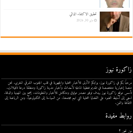
تحقيق الاكتفاء الذاتي
مايو 30, 2026
زاكورة نيوز
مرحبًا بكم في زاكورة نيوز، بوابتكم الأولى للأخبار المحلية والجهوية في قلب الجنوب الشرقي المغربي. نحن
منصة إخبارية متخصصة في تقديم تغطية شاملة لأحداث وأخبار مدينة زاكورة ومنطقة درعة تافيلالت.
تأسس موقع زاكورة نيوز بهدف توفير مصدر موثوق ومتكامل للأخبار والمعلومات، يجمع بين المهنية والدقة.
نسعى إلى تسليط الضوء على القضايا المحلية التي تهم مجتمعنا، من السياسة إلى التكنولوجيا، ومن الرياضة إلى
الثقافة والفن.
روابط مفيدة
من نحن ؟