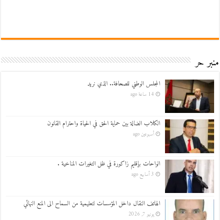
منبر حر
المجلس الوطني للصحافة.. الذي نريد
14 ساعة ago
الكلاب الضالة بين حماية الحق في الحياة واحترام القانون
أسبوعين ago
الواحات بإقليم زاكورة في ظل التغيرات المناخية .
3 أسابيع ago
الهاتف النقال داخل المؤسسات لتعليمية من السماح الى المنع النهائي
يونيو 7, 2026