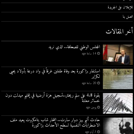
للإعلان على الجريدة
اتصل بنا
أخر المقالات
المجلس الوطني للصحافة.. الذي نريد
14 ساعة ago
استنفار بزاكورة بعد وفاة طفلين غرقاً في واد درعة بأولاد يحيى
لكراير
20 ساعة ago
بقوة 4.8 على سلم ريختر..تسجيل هزة أرضية في إقليم ميدلت دون
خسائر معلنة
يومين ago
حادث أليم يهز دوار سارت.. انتحار شاب بتامكروت يعيد ملف
الاضطرابات النفسية لسطح الأحداث بزاكورة
3 أيام ago