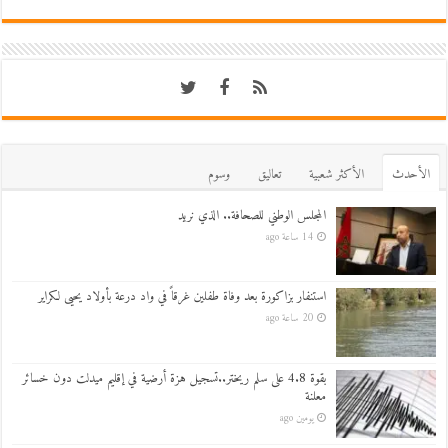
اﻷحدث
اﻷكثر شعبية
تعاليق
وسوم
المجلس الوطني للصحافة.. الذي نريد
14 ساعة ago
استنفار بزاكورة بعد وفاة طفلين غرقاً في واد درعة بأولاد يحيى لكراير
20 ساعة ago
بقوة 4.8 على سلم ريختر..تسجيل هزة أرضية في إقليم ميدلت دون خسائر
معلنة
يومين ago