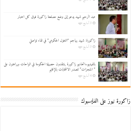
عبد الرحيم شهيد يدعو إلى وضع مصلحة زاكورة فوق كل اعتبار
3 أسابيع ago
زاكورة: شهيد يهاجم “التغول الحكومي” في لقاء تواصلي
3 أسابيع ago
بالفيديو..اتحاديو زاكورة ينتقدون حصيلة الحكومة في الواحات ويراهنون على
” المنجزات” لتصدر الانتخابات بالإقليم
4 أسابيع ago
زاكورة نيوز على الفايسبوك