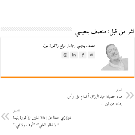
نشر من قبل: منصف بنعيسي
منصف بنعيسي ويبماستر موقع زاكورة نيوز.
السابق
هذه حصيلة عبد الرزاق أخدام على رأس
جماعة تنزولين …
اللاحق
لفيزازي معلقا على إدانة شابين بزاكورة بتهمة
“الافطار العلني”: ”أوف ولاشيء”