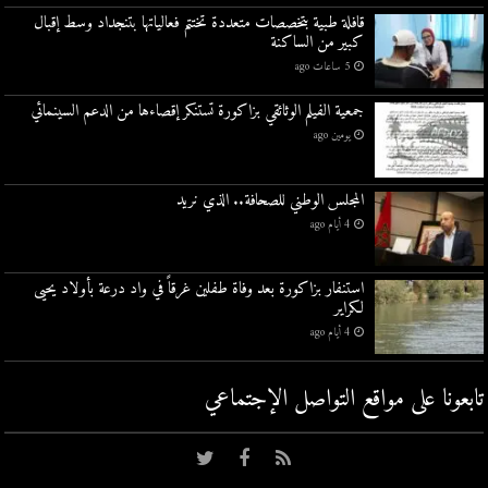
قافلة طبية بتخصصات متعددة تختتم فعالياتها بتنجداد وسط إقبال
كبير من الساكنة
5 ساعات ago
جمعية الفيلم الوثائقي بزاكورة تستنكر إقصاءها من الدعم السينمائي
يومين ago
المجلس الوطني للصحافة.. الذي نريد
4 أيام ago
استنفار بزاكورة بعد وفاة طفلين غرقاً في واد درعة بأولاد يحيى
لكراير
4 أيام ago
تابعونا على مواقع التواصل اﻹجتماعي