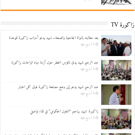
زاكورة TV
بعد مطالبته بالنواة الجامعية والصحة.. شهيد يدعو أحزاب زاكورة للوحدة
4 أسابيع ago
عبد الرحيم شهيد يدق ناقوس الخطر حول أزمة مياه الواحات بزاكورة
4 أسابيع ago
عبد الرحيم شهيد يدعو إلى وضع مصلحة زاكورة فوق كل اعتبار
4 أسابيع ago
زاكورة: شهيد يهاجم “التغول الحكومي” في لقاء تواصلي
4 أسابيع ago