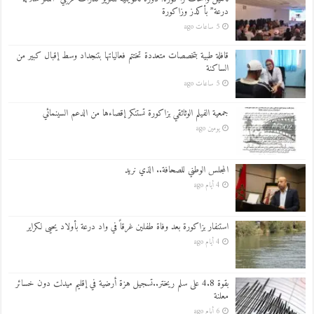
درعة” بأكدز وزاكورة
5 ساعات ago
قافلة طبية بتخصصات متعددة تختتم فعالياتها بتنجداد وسط إقبال كبير من
الساكنة
5 ساعات ago
جمعية الفيلم الوثائقي بزاكورة تستنكر إقصاءها من الدعم السينمائي
يومين ago
المجلس الوطني للصحافة.. الذي نريد
4 أيام ago
استنفار بزاكورة بعد وفاة طفلين غرقاً في واد درعة بأولاد يحيى لكراير
4 أيام ago
بقوة 4.8 على سلم ريختر..تسجيل هزة أرضية في إقليم ميدلت دون خسائر
معلنة
6 أيام ago