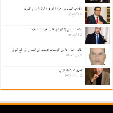
الكلاب الضالة بين حماية الحق في الحياة واحترام القانون
3 أسابيع ago
الواحات بإقليم زاكورة في ظل التغيرات المناخية .
4 أسابيع ago
الهاتف النقال داخل المؤسسات لتعليمية من السماح الى المنع النهائي
يونيو 7, 2026
تحقيق الاكتفاء الذاتي
مايو 30, 2026