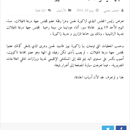
منصف بنعيسي
يونيو 20, 2016
اﻷرشيف
اترك تعليقا
تعرض رئيس المجلس البلدي لزاكورة لحسن وعرا رفقة عضو بمجلس جهة درعة تافيلالت، مساء
اليوم الأحد 19 يونيو لحادثة سير، أثناء عودتهما من مهمة رسمية بمجلس جهة درعة تافيلالت
بمدينة الراشيدية . وذلك بين جماعة تازارين و مدينة زاكورة .
وحسب المعطيات التي توصلت بها زاكورة نيوز فالسيد لحسن وعرى الذي يشغل كذلك عضوا
بمجلس جهة درعة تافيلالت ، لم يصب بأذى لكن رفيقه في المهة وهو عضو بجماعة تاكونيت،
أصيب بكسر على مستوى اليد ليتم نقله إلى المستشفى الإقليمي لمدينة ورزازات لتلقي العلاجات
الضرورية. . فيما تعرضت سيارة المصلحة إلى أضرار بليغة.
هذا و لم تعرف لحد الأن أسباب الحادثة.