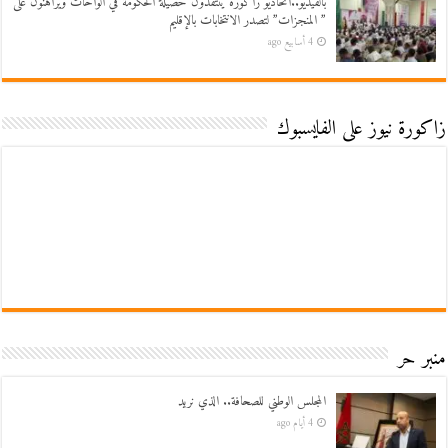
بالفيديو..اتحاديو زاكورة ينتقدون حصيلة الحكومة في الواحات ويراهنون على
” المنجزات” لتصدر الانتخابات بالإقليم
4 أسابيع ago
زاكورة نيوز على الفايسبوك
منبر حر
المجلس الوطني للصحافة.. الذي نريد
4 أيام ago