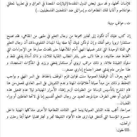
للإنسان تحملها. و قد سبق لبعض الدول المتقدمة(الولايات المتحدة في العراق و في تعذيبها لمعتقلي
غوانتانامو و ألمانيا لفك المظاهرات و إسرائيل ضد المنتفضين الفلسطينيين…)
ت ـ عواقب مهنية:
إن كتب عليك أن تكون إلى تجاور مجموعة من رجال التعليم في مقهى من المقاهي، فقد تصبح
مستشارا تربويا رغم أنفك و إن لم تكن لديك أية صلة بهذا الميدان الشفوي.ذلك أن رجال التعليم
هي الفئة الوحيدة التي تنشر غسيلها المهني أمام الملأ.فهذا مدير يتحدث صارخا عن الإجراءات التي
اتخذها ضد حاشيته، و هذا نائب مدير ينشر المطالب النقابية لفلان، و ذاك أستاذ يفشي نقط و
سلوك التلميذة علانة، و ذلك مراقب تربوي أو مستشار يفضي و يزبد في المذكرات المستجدة، و
هذا حارس عام يفشي محضر اجتماع إداري مصغر…
الجميع يعرف أن الوظيفة العمومية سنت قوانين تلزم الموظف بالحفاظ على السر المهني و بواجب
التحفظ و ذلك من مبدأ صيانة أخلاقيات المهنة و عدم التشويش على السير العادي للعمل.من هنا
قام المشرع بالتأسيس لترسانة من العقوبات لزجر إفشاء الأسرار المهنية.و لولا عدم تفعيل هذه
القوانين أو غض الطرف عنها،لوجد العديد من رجال التعليم أنفسهم إما في لائحة العاطلين أو وراء
القضبان…
صراحة، أعجب لهذه القنابل الصوتية:بينما تنسى الفئات القطاعية الأخرى مشاكلها المهنية داخل
حـــــرم المؤسسة التي تشتغل فيها،ترى هذه الأفواه النشيطة تجر و تجتر قضايا عملها أينما رحلت و
ارتحلت.
-IIIالحلول: