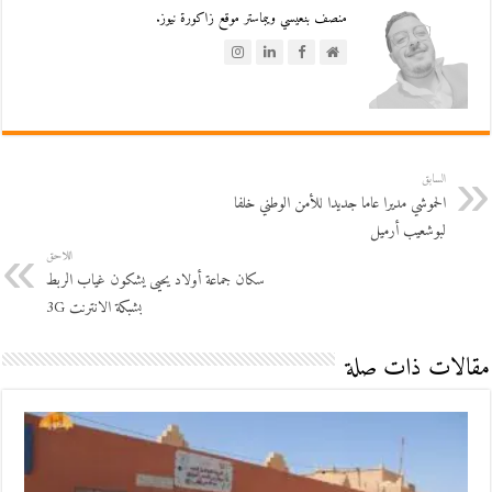
منصف بنعيسي ويبماستر موقع زاكورة نيوز.
السابق
الحموشي مديرا عاما جديدا للأمن الوطني خلفا
لبوشعيب أرميل
اللاحق
سكان جماعة أولاد يحيى يشكون غياب الربط
بشبكة الانترنت 3G
مقالات ذات صلة