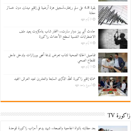
بقوة 4.8 على سلم ريختر..تسجيل هزة أرضية في إقليم ميدلت دون خسائر
معلنة
3 أيام ago
حادث أليم يهز دوار سارت.. انتحار شاب بتامكروت يعيد ملف
الاضطرابات النفسية لسطح الأحداث بزاكورة
4 أيام ago
تفاصيل الحالة الصحية لشاب تعرض لدغة أفعى بورزازات وتدخل عاجل
للقطاع الصحي
5 أيام ago
عمالة إقليم زاكورة تخلّد الذكرى السابعة والعشرين لعيد العرش المجيد
أسبوع واحد ago
زاكورة TV
بعد مطالبته بالنواة الجامعية والصحة.. شهيد يدعو أحزاب زاكورة للوحدة