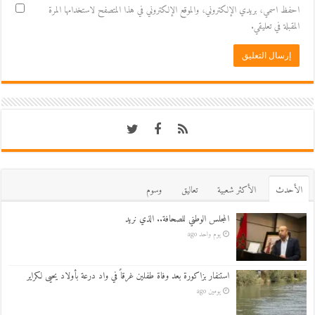
احفظ اسمي، بريدي الإلكتروني، والموقع الإلكتروني في هذا المتصفح لاستخدامها المرة
المقبلة في تعليقي.
اﻷحدث
اﻷكثر شعبية
تعاليق
وسوم
المجلس الوطني للصحافة.. الذي نريد
يوم واحد ago
استنفار بزاكورة بعد وفاة طفلين غرقاً في واد درعة بأولاد يحيى لكراير
يومين ago