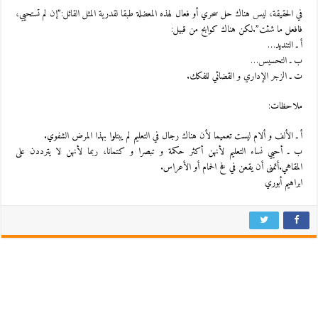
في الحقيقة، ليس هناك حل سحري أو فعال لهذه المعضلة طبقا لقدرية المثل القائل:”إن لم تستحيي،
فافعل ما شئت”.لكن هناك كوابح من قبيل:
أ ـ التنديد…
ب ـ التحسيس…
ت ـ الزجر الإداري و القضائي للفكك.
ملاحظات:
أ ـ الألف و ألام ليست تعميما لأن هناك رجال في التعليم لم يبتلوا بهذا المرض الشفوي.
ب ـ أحيي نساء التعليم لأنهن أكثر حكمة و تبصرا و كتمانا، ربما لأنهن لا يترددن على
المقاهي.أتمنى أن يقعن في فخ الحمام أو الأعراس.
ابراهيم أبوري