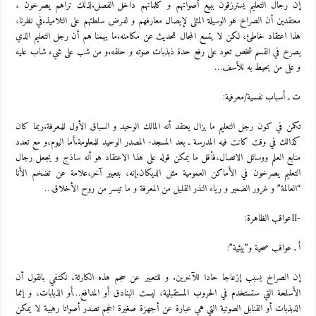
إن رجال التعليم يسترزقون ببيع أصواتهم و كلماتهم داخل الفصل.لذلك تراهم يصرخون ،
معتقدين أن الصراخ هو الوسيلة المثلى لإيصال معارفهم و لفرض سلطتهم على التلاميذ.في نظرنا،
هذا اعتقاد خاطئ، لكن لا يتسع المجال للحديث عن مكامنه.ما يهمنا هم أن رجل التعليم الذي
يصرخ في القسم شخص تعود على رفع حدة ذبذبات صوته و حلقه.و من شب على شيء شاب عليه
و على من يحيط به للأسف…
ت ـ أسباب نفسية/معرفية:
تكمن في كون رجل التعليم ما يزال يعتقد أنه المالك الوحيد و السباق الأول للمعرفة.ربما كان
كذالك في وقت كانت فيه المدرسة ـ بعد المسجد- المصدر الوحيد للمعلومة.أما اليوم،و مع تعدد
منابع العلم ووسائل الاتصال،فأقل ما يمكن قوله على هذا الاعتقاد هو أنه ساذج و يجعل رجال
التعليم يصرخون في الأماكن العمومية مثل الديكان.إنه، بتعبير آخر،علامة عن تضخم الأنا
“العالمة” و غرور الضمير و رياء النذر القليل من المعرفة و ما تيسر من روح الأخلاق…
-IIعواقب الظاهرة:
أ ـ عواقب صحية و”بيئية”:
إن الصراخ يسبب إزعاجا حادا للآخرين. و للتعبير عن حجم هذه الكارثة، نكتفي بالقول أن
الأسلحة التي ستستخدم في الحروب المستقبلية، ليست البنادق أو المدافع…أو الذبابات، و إنما
الذبذبات أو القنابل الصوتية التي هي عبارة عن أجهزة صغيرة الحجم تصدر أصواتا رهيبة لا يمكن