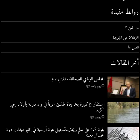
روابط مفيدة
من نحن ؟
للإعلان على الجريدة
اتصل بنا
أخر المقالات
المجلس الوطني للصحافة.. الذي نريد
يوم واحد ago
استنفار بزاكورة بعد وفاة طفلين غرقاً في واد درعة بأولاد يحيى
لكراير
يومين ago
بقوة 4.8 على سلم ريختر..تسجيل هزة أرضية في إقليم ميدلت دون
خسائر معلنة