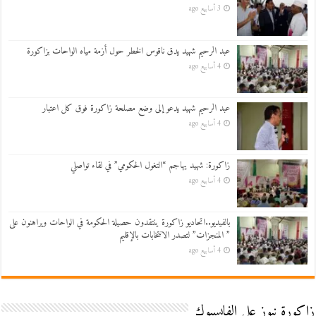
3 أسابيع ago
عبد الرحيم شهيد يدق ناقوس الخطر حول أزمة مياه الواحات بزاكورة
4 أسابيع ago
عبد الرحيم شهيد يدعو إلى وضع مصلحة زاكورة فوق كل اعتبار
4 أسابيع ago
زاكورة: شهيد يهاجم “التغول الحكومي” في لقاء تواصلي
4 أسابيع ago
بالفيديو..اتحاديو زاكورة ينتقدون حصيلة الحكومة في الواحات ويراهنون على
” المنجزات” لتصدر الانتخابات بالإقليم
4 أسابيع ago
زاكورة نيوز على الفايسبوك