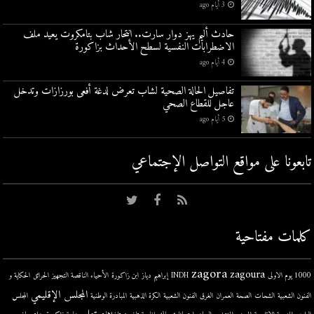
3 أيام ago
حادث أليم يهز دوار سارت.. انتحار شاب بتامكروت يعيد ملف
الاضطرابات النفسية لسطح الأحداث بزاكورة
4 أيام ago
تفاصيل الحالة الصحية لشاب تعرض لدغة أفعى بورزازات وتدخل
عاجل للقطاع الصحي
5 أيام ago
تابعونا على مواقع التواصل اﻹجتماعي
كلمات مفتاحية
zagora
zagoura
1000 يوم الاولى
INDH
إبراهيم دياز
ابن زاكورة
الأحياء الناقصة التجهيز
الحرائق
الحكاية و
المجلس الإقليمي
الفنون الشعبية
الشحات
الصحة
العمران
الغرق
الفنون الشعبية
الكرة الذهبية
المبادرة الوطنية
المجلس