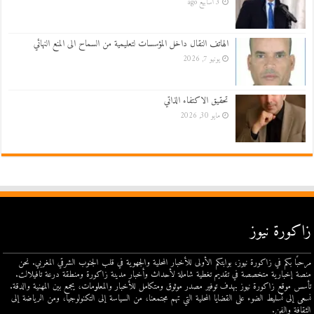
3 أسابيع ago
الهاتف النقال داخل المؤسسات لتعليمية من السماح الى المنع النهائي
يونيو 7, 2026
تحقيق الاكتفاء الذاتي
مايو 30, 2026
زاكورة نيوز
مرحبًا بكم في زاكورة نيوز، بوابتكم الأولى للأخبار المحلية والجهوية في قلب الجنوب الشرقي المغربي. نحن
منصة إخبارية متخصصة في تقديم تغطية شاملة لأحداث وأخبار مدينة زاكورة ومنطقة درعة تافيلالت.
تأسس موقع زاكورة نيوز بهدف توفير مصدر موثوق ومتكامل للأخبار والمعلومات، يجمع بين المهنية والدقة.
نسعى إلى تسليط الضوء على القضايا المحلية التي تهم مجتمعنا، من السياسة إلى التكنولوجيا، ومن الرياضة إلى
الثقافة والفن.