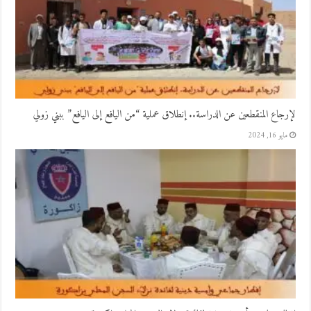
لإرجاع المنقطعين عن الدراسة.. إنطلاق عملية “من اليافع إلى اليافع” ببني زولي
مايو 16, 2024