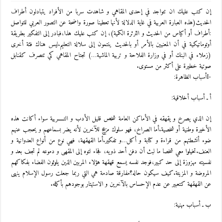
إن كتب عليك ان تتواجد في إحدى المقاهي و شاهدت سربا من الأفراد يتبادلون أطراف
الحديث(هذه العبارة العربية في غاية الدلالة لأنها تعطينا صورة واضحة عن التصور العربي للتواصل
:أطراف أو أكياس من الحديث و الثرثرة الكمية)، إن كتب عليك هذا،فبادر إلى التفكير بطريقة
أوتوماتيكية في أن المعنيين بالأمر أو بالحديث ينتمون إلى سلالة التعليم.ليس هناك فئة أخرى
(زملاء في البنك أو في وزارة الفلاحة و تربية الماشية…) تجتاح المقاهي كي تتصرف كقنابل
صوتية خطيرة على أكثر من مستوى.
-Iأسباب الظاهرة:
أ ـ أسباب أخلاقية:
إن الذي يصرخ و يقهقه في الأماكن العامة شخص قليل الأدب و التـــــربية سواء أكانت هذه
الأخيرة وطنية أو شخصية.أما الصراخ، فهو سلوك مزعج للآخرين لأنه يضر بسماعهم و يحجب عنهم
ضوء أنشطتهم من قراءة و كتابة و أكل…و تفكير.أما القهقهة، فهي نوع من أنواع العدوانية و
العنف.تخيلوا معي شخصا ما لبث أن دفن أحد ذويه، فجاء لتوه إلى المقهى و دموعه لم تجف بعد و
نفسيته مهزوزة إلى حد كبير،فوجد نفسه يسمع قهقهة هؤلاء المربين الذين يلوثون الفضاء بفكاكهم
المروضة و المزيتة.كيف سيكون حاله؟مفارقة صادمة هي التي ربما جعلت رسول الإسلام ينهى
عن القهقهة كتعبير عن عدم الإحساس بالآخرين و الاستهتار بوجودهم بأكمله.
ب ـ أسباب مهنية: