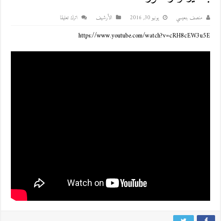
منصف بنعيسي
يونيو 30, 2016
اﻷرشيف
اترك تعليقا
https://www.youtube.com/watch?v=cRH8cEW3u5E