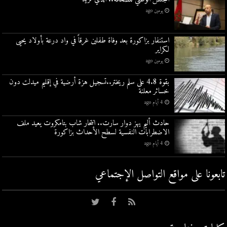
يومين ago
استنفار بزاكورة بعد وفاة طفلين غرقاً في واد درعة بأولاد يحيى
لكراير
يومين ago
بقوة 4.8 على سلم ريختر..تسجيل هزة أرضية في إقليم ميدلت دون
خسائر معلنة
4 أيام ago
حادث أليم يهز دوار سارت.. انتحار شاب بتامكروت يعيد ملف
الاضطرابات النفسية لسطح الأحداث بزاكورة
4 أيام ago
تابعونا على مواقع التواصل اﻹجتماعي