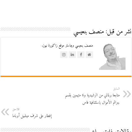
نشر من قبل: منصف بنعيسي
منصف بنعيسي ويبماستر موقع زاكورة نيوز.
السابق
متابعة برلماني من الرشيدية و6 متهمين بقسم
جرائم الأموال باستئنافية فاس
اللاحق
إفطار على شرف ميشيل أوباما