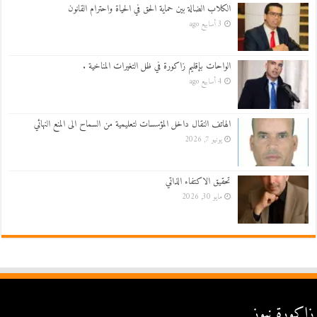
الكلاب الضالة بين حماية الحق في الحياة واحترام القانون
3 أسابيع ago
الواحات بإقليم زاكورة في ظل التغيرات المناخية .
4 أسابيع ago
الهاتف النقال داخل المؤسسات لتعليمية من السماح الى المنع النهائي
يونيو 7, 2026
تحقيق الاكتفاء الذاتي
مايو 30, 2026
زاكورة نيوز