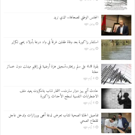
المجلس الوطني للصحافة.. الذي نريد
يومين ago
استنفار بزاكورة بعد وفاة طفلين غرقاً في واد درعة بأولاد يحيى لكراير
يومين ago
بقوة 4.8 على سلم ريختر..تسجيل هزة أرضية في إقليم ميدلت دون خسائر
معلنة
4 أيام ago
حادث أليم يهز دوار سارت.. انتحار شاب بتامكروت يعيد ملف
الاضطرابات النفسية لسطح الأحداث بزاكورة
4 أيام ago
تفاصيل الحالة الصحية لشاب تعرض لدغة أفعى بورزازات وتدخل عاجل
للقطاع الصحي
5 أيام ago