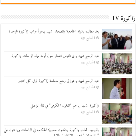
زاكورة TV
بعد مطالبته بالنواة الجامعية والصحة.. شهيد يدعو أحزاب زاكورة للوحدة
4 أسابيع ago
عبد الرحيم شهيد يدق ناقوس الخطر حول أزمة مياه الواحات بزاكورة
4 أسابيع ago
عبد الرحيم شهيد يدعو إلى وضع مصلحة زاكورة فوق كل اعتبار
4 أسابيع ago
زاكورة: شهيد يهاجم “التغول الحكومي” في لقاء تواصلي
4 أسابيع ago
بالفيديو..اتحاديو زاكورة ينتقدون حصيلة الحكومة في الواحات ويراهنون على
” المنجزات” لتصدر الانتخابات بالإقليم