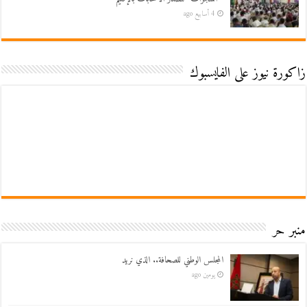
4 أسابيع ago
زاكورة نيوز على الفايسبوك
منبر حر
المجلس الوطني للصحافة.. الذي نريد
يومين ago