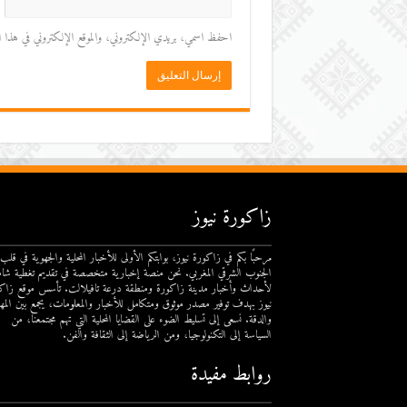
احفظ اسمي، بريدي الإلكتروني، والموقع الإلكتروني في هذا المت
زاكورة نيوز
مرحبًا بكم في زاكورة نيوز، بوابتكم الأولى للأخبار المحلية والجهوية في قلب
الجنوب الشرقي المغربي. نحن منصة إخبارية متخصصة في تقديم تغطية شام
لأحداث وأخبار مدينة زاكورة ومنطقة درعة تافيلالت. تأسس موقع زاك
نيوز بهدف توفير مصدر موثوق ومتكامل للأخبار والمعلومات، يجمع بين المهن
والدقة. نسعى إلى تسليط الضوء على القضايا المحلية التي تهم مجتمعنا، من
السياسة إلى التكنولوجيا، ومن الرياضة إلى الثقافة والفن.
روابط مفيدة