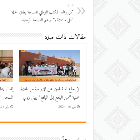
السابق
كورونا.. المكتب الوطني للسياحة يطلق حملة
“على مانتلاقاو” لدعم السياحة الوطنية
مقالات ذات صلة
لإرجاع المنقطعين عن الدراسة.. إنطلاق
إفطار جم
عملية “من اليافع إلى اليافع” ببني زولي
السجن الم
مايو 16, 2024
مايو 16, 2024