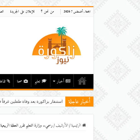
من نحن ؟
للإعلان على الجريدة
اتص
الجمعة , أغسطس 7 2026
أخبار
تعليم
صحة
ثقافة
أخبار عاجلة
استنفار بزاكورة بعد وفاة طفلين غرقاً ف
الرئيسية
/
اﻷرشيف
/
رسمي.. وزارة التعليم تقرر العطلة الربيعية من 27 أبريل إلى