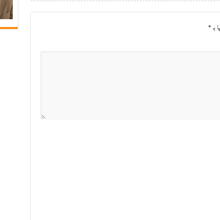
ا بـ
*