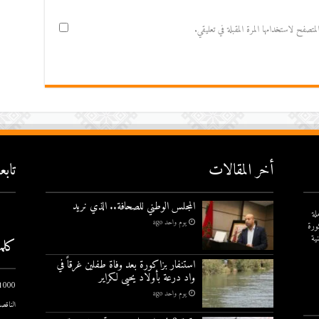
صفح لاستخدامها المرة المقبلة في تعليقي.
أخر المقالات
تاب
المجلس الوطني للصحافة.. الذي نريد
لة
يوم واحد ago
ورة
ية
كلم
استنفار بزاكورة بعد وفاة طفلين غرقاً في
واد درعة بأولاد يحيى لكراير
1000 يوم الاول
يوم واحد ago
الناقصة