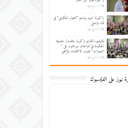
4 أسابيع ago
زاكورة: شهيد يهاجم “التغول الحكومي” في
لقاء تواصلي
4 أسابيع ago
بالفيديو..اتحاديو زاكورة ينتقدون حصيلة
الحكومة في الواحات ويراهنون على ”
المنجزات” لتصدر الانتخابات بالإقليم
4 أسابيع ago
 نيوز على الفايسبوك