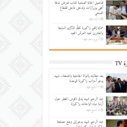
تفاصيل الحالة الصحية لشاب تعرض لدغة
أفعى بورزازات وتدخل عاجل للقطاع
الصحي
4 أيام ago
عمالة إقليم زاكورة تخلّد الذكرى السابعة
والعشرين لعيد العرش المجيد
أسبوع واحد ago
 TV
بعد مطالبته بالنواة الجامعية والصحة.. شهيد
يدعو أحزاب زاكورة للوحدة
3 أسابيع ago
عبد الرحيم شهيد يدق ناقوس الخطر حول
أزمة مياه الواحات بزاكورة
4 أسابيع ago
عبد الرحيم شهيد يدعو إلى وضع مصلحة
زاكورة فوق كل اعتبار