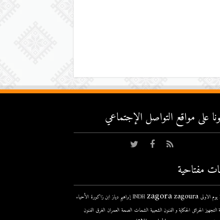
عونا على مواقع التواصل اﻹجتماعي
ات مفتاحية
zagora
zagoura
ى
INDH
إبراهيم دياز
ابن زاكورة
الأحياء
 التجهيز
الحرائق
الحكاية و الفنون الشعبية
الشحات
الصحة
العمران
الغرق
الفنون