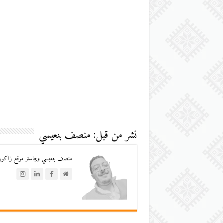
نشر من قبل: منصف بنعيسي
منصف بنعيسي ويبماستر موقع زاكورة