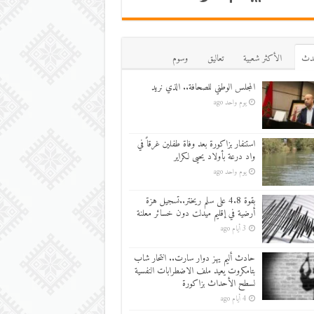
دث
اﻷكثر شعبية
تعاليق
وسوم
المجلس الوطني للصحافة.. الذي نريد
يوم واحد ago
استنفار بزاكورة بعد وفاة طفلين غرقاً في
واد درعة بأولاد يحيى لكراير
يوم واحد ago
بقوة 4.8 على سلم ريختر..تسجيل هزة
أرضية في إقليم ميدلت دون خسائر معلنة
3 أيام ago
حادث أليم يهز دوار سارت.. انتحار شاب
بتامكروت يعيد ملف الاضطرابات النفسية
لسطح الأحداث بزاكورة
4 أيام ago