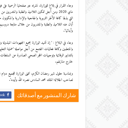
ماي 2020 ومن أجل تمكين التلاميذ والطلبة والمتدر
أبان عنه التلاميذ والطلبة والمتدربون من خلال متابعة دروس
وأبنائها’.
وجاء في البلاغ : ‘ إذ تشيد الوزارة بجميع المجهودات المبذولة وا
بالتدابير الوقائية وتوجيهات الحجر الصحي الصادرة عن السلطات 
خارج منازلهم.
وبمناسبة حلول شهر رمضان الكريم، تتمنى الوزارة للجميع دوام 
لصاحب الجلالة الملك محمد السادس نصره الله وأيده’.
ook
شارك المنشور مع أصدقائك