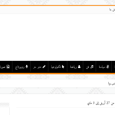
ل بنا
سياسة
فن
رياضة
تكنولوجيا
منبر حر
روبورتاج
صورة
ي واد درعة بأولاد يحيى لكراير
 3 ماي