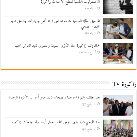
الاضطرابات النفسية لسطح الأحداث بزاكورة
3 أيام ago
تفاصيل الحالة الصحية لشاب تعرض لدغة أفعى بورزازات وتدخل عاجل
للقطاع الصحي
4 أيام ago
عمالة إقليم زاكورة تخلّد الذكرى السابعة والعشرين لعيد العرش المجيد
أسبوع واحد ago
زاكورة TV
بعد مطالبته بالنواة الجامعية والصحة.. شهيد يدعو أحزاب زاكورة للوحدة
3 أسابيع ago
عبد الرحيم شهيد يدق ناقوس الخطر حول أزمة مياه الواحات بزاكورة
3 أسابيع ago