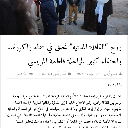
روح “القافلة المدنية” تحلق في سماء زاكورة..
واحتفاء كبير بالراحلة فاطمة المرنيسي
عصام أوخويا
نوفمبر 28, 2025
أخبار
,
أخبار محلية
,
ثقافة
,
فن
اترك تعليقا
زاكورة نيوز
انطلقت بزاكورة اليوم الجمعة فعاليات “الأيام الثقافية للإقامة الفنية” المنظمة من طرف جمعية
مرسم بنور للثقافة والفن، وتميز الافتتاح بتخليد ذكرى المفكرة والكاتبة المغربية الراحلة فاطمة
المرنيسي، حيث تم إبراز إرثها الفكري وما قدمته من إسهامات في الدفاع عن قيم المساواة والعدالة
الاجتماعية ودعم أدوار المرأة والشباب في التنمية، خاصة مبادرتها “القافلة المدنية”، التي انطلقت
منذ بداية الألفية الثانية، وجعلت من الثقافة أداة للتقارب والحوار، ووسيلة لتحقيق التنمية
المستدامة بالمناطق الهامشية والقرى البعيدة عن المراكز الحضرية.