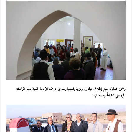
وضمن فعالياته سيتم إطلاق مبادرة رمزية بتسمية إحدى غرف الإقامة الفنية باسم الراحلة
المرزيسي اعترافاً بإسهاماتها.