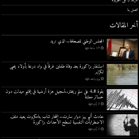
للإعلان على الجريدة
اتصل بنا
أخر المقالات
المجلس الوطني للصحافة.. الذي نريد
19 ساعة ago
استنفار بزاكورة بعد وفاة طفلين غرقاً في واد درعة بأولاد يحيى
لكراير
يوم واحد ago
بقوة 4.8 على سلم ريختر..تسجيل هزة أرضية في إقليم ميدلت دون
خسائر معلنة
3 أيام ago
حادث أليم يهز دوار سارت.. انتحار شاب بتامكروت يعيد ملف
الاضطرابات النفسية لسطح الأحداث بزاكورة
3 أيام ago