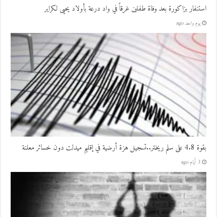
استنفار بزاكورة بعد وفاة طفلين غرقاً في واد درعة بأولاد يحيى لكراير
يوم واحد ago
بقوة 4.8 على سلم ريختر..تسجيل هزة أرضية في إقليم ميدلت دون خسائر معلنة
3 أيام ago