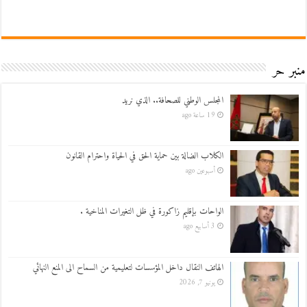
منبر حر
المجلس الوطني للصحافة.. الذي نريد
19 ساعة ago
الكلاب الضالة بين حماية الحق في الحياة واحترام القانون
أسبوعين ago
الواحات بإقليم زاكورة في ظل التغيرات المناخية .
3 أسابيع ago
الهاتف النقال داخل المؤسسات لتعليمية من السماح الى المنع النهائي
يونيو 7, 2026