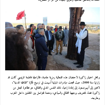
ويحمل اختيار زاكورة لاحتضان هذه الفعالية رمزية خاصة، فالراحلة فاطمة المرنيسي كانت قد
زارتها سنة 2000، حيث شجعت مبادرات شبابية أسهمت في ترسيخ فكرة “القافلة المدنية”،
لافتين إلى أنهم يسعون إلى إعادة إحياء ذلك النفس المدني والثقافي، عبر تظاهرة تجعل من
زاكورة فضاء للتعريف بوجهها الثقافي والسياحي، ومنصة للتواصل بين المثقفين داخل المغرب
وخارجه.