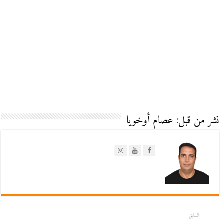
نشر من قبل: عصام أوخويا
السابق