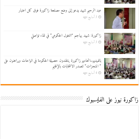
عبد الرحيم شهيد يدعو إلى وضع مصلحة زاكورة فوق كل اعتبار
3 أسابيع ago
زاكورة: شهيد يهاجم “التغول الحكومي” في لقاء تواصلي
3 أسابيع ago
بالفيديو..اتحاديو زاكورة ينتقدون حصيلة الحكومة في الواحات ويراهنون على
” المنجزات” لتصدر الانتخابات بالإقليم
4 أسابيع ago
زاكورة نيوز على الفايسبوك