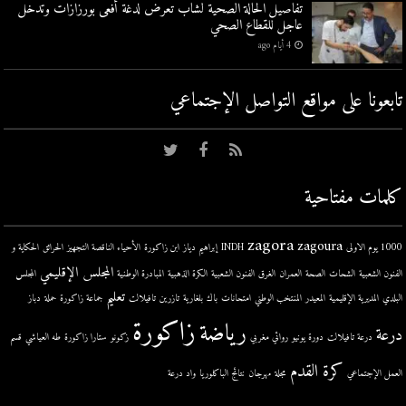
تفاصيل الحالة الصحية لشاب تعرض لدغة أفعى بورزازات وتدخل
عاجل للقطاع الصحي
4 أيام ago
تابعونا على مواقع التواصل اﻹجتماعي
كلمات مفتاحية
zagora
zagoura
1000 يوم الاولى
INDH
إبراهيم دياز
ابن زاكورة
الأحياء الناقصة التجهيز
الحرائق
الحكاية و
المجلس الإقليمي
الفنون الشعبية
الشحات
الصحة
العمران
الغرق
الفنون الشعبية
الكرة الذهبية
المبادرة الوطنية
المجلس
تعليم
البلدي
المديرية الإقليمية
المعيدر
المنتخب الوطني
امتحانات
باك
بلغارية
تازرين
تافيلالت
جماعة زاكورة
حملة
دباز
زاكورة
رياضة
درعة
درعة تافيلالت
دورة يونيو
روائي مغربي
زكونو
ستارا زاكورة
طه العياشي
قسم
كرة القدم
العمل الإجتماعي
مجلة
مهرجان
نتائج الباكلوريا
واد درعة