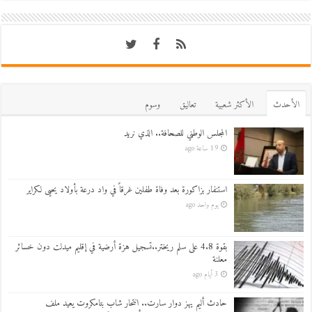
اﻷحدث
اﻷكثر شعبية
تعاليق
وسوم
المجلس الوطني للصحافة.. الذي نريد
19 ساعة ago
استنفار بزاكورة بعد وفاة طفلين غرقاً في واد درعة بأولاد يحيى لكراير
يوم واحد ago
بقوة 4.8 على سلم ريختر..تسجيل هزة أرضية في إقليم ميدلت دون خسائر
معلنة
3 أيام ago
حادث أليم يهز دوار سارت.. انتحار شاب بتامكروت يعيد ملف