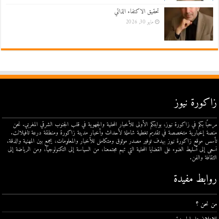
تحقيق الاكتفاء الذاتي
مايو 30, 2026
زاكورة نيوز
مرحبًا بكم في زاكورة نيوز، بوابتكم الأولى للأخبار المحلية والجهوية في قلب الجنوب الشرقي المغربي. نحن
منصة إخبارية متخصصة في تقديم تغطية شاملة لأحداث وأخبار مدينة زاكورة ومنطقة درعة تافيلالت.
تأسس موقع زاكورة نيوز بهدف توفير مصدر موثوق ومتكامل للأخبار والمعلومات، يجمع بين المهنية والدقة.
نسعى إلى تسليط الضوء على القضايا المحلية التي تهم مجتمعنا، من السياسة إلى التكنولوجيا، ومن الرياضة إلى
الثقافة والفن.
روابط مفيدة
من نحن ؟