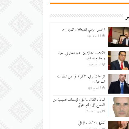
ر
المجلس الوطني للصحافة.. الذي نريد
14 ساعة ago
الكلاب الضالة بين حماية الحق في الحياة
واحترام القانون
أسبوعين ago
الواحات بإقليم زاكورة في ظل التغيرات
المناخية .
3 أسابيع ago
الهاتف النقال داخل المؤسسات لتعليمية من
السماح الى المنع النهائي
يونيو 7, 2026
تحقيق الاكتفاء الذاتي