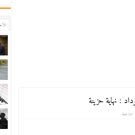
اﻷح
اد : نهاية حزينة
اترك تعليقا