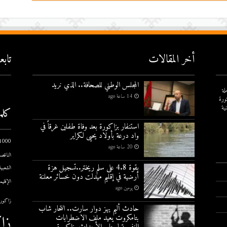
أخر المقالات
تاب
المجلس الوطني للصحافة.. الذي نريد
لة
14 ساعة ago
ورة
ية
كلم
استنفار بزاكورة بعد وفاة طفلين غرقاً في
واد درعة بأولاد يحيى لكراير
1000 يوم الاول
20 ساعة ago
الناقصة
بقوة 4.8 على سلم ريختر..تسجيل هزة
الشعبية
أرضية في إقليم ميدلت دون خسائر معلنة
الإقليم
يومين ago
زاكورة
حادث أليم يهز دوار سارت.. انتحار شاب
زا
بتامكروت يعيد ملف الاضطرابات