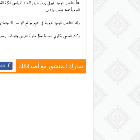
هنأ الناخب الوطني هيرفي رونار فريق الوداد الرياضي لكرة ا
العالم بأجمعه بملعب رادس.
ونشر الناخب الوطني تدوينة في جميع مواقع التواصل الاجتماعي ج
وكان الغامبي بكاري غاساما حكم مباراة الترجي والوداد، رفض
ook
شارك المنشور مع أصدقائك