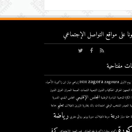
عونا على مواقع التواصل اﻹجتماعي
ات مفتاحية
zagora
zagoura
ى
INDH
إبراهيم دياز
ابن زاكورة
الأحياء
 التجهيز
الحرائق
الحكاية و الفنون الشعبية
الشحات
الصحة
العمران
الغرق
الفنون
المجلس الإقليمي
الكرة الذهبية
المبادرة الوطنية
المجلس البلدي
المديرية
تعليم
ية
المعيدر
المنتخب الوطني
امتحانات
باك
بلغارية
تازرين
تافيلالت
جماعة
رياضة
درعة
حملة
دباز
درعة تافيلالت
دورة يونيو
روائي مغربي
كورة
كرة
زكونو
ستارا زاكورة
طه العياشي
قسم العمل الإجتماعي