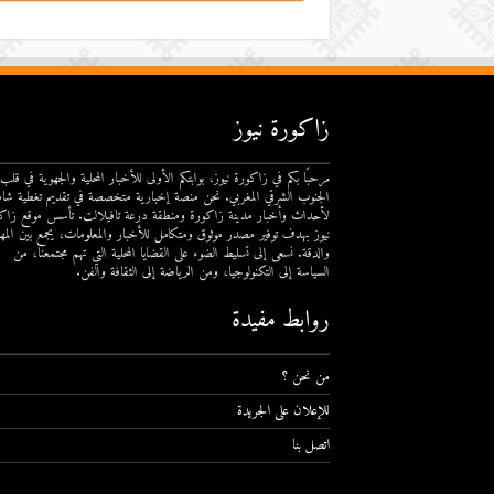
زاكورة نيوز
مرحبًا بكم في زاكورة نيوز، بوابتكم الأولى للأخبار المحلية والجهوية في قلب
الجنوب الشرقي المغربي. نحن منصة إخبارية متخصصة في تقديم تغطية شام
لأحداث وأخبار مدينة زاكورة ومنطقة درعة تافيلالت. تأسس موقع زاك
نيوز بهدف توفير مصدر موثوق ومتكامل للأخبار والمعلومات، يجمع بين المهن
والدقة. نسعى إلى تسليط الضوء على القضايا المحلية التي تهم مجتمعنا، من
السياسة إلى التكنولوجيا، ومن الرياضة إلى الثقافة والفن.
روابط مفيدة
من نحن ؟
للإعلان على الجريدة
اتصل بنا