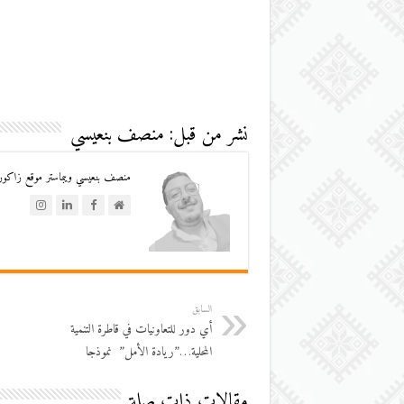
نشر من قبل: منصف بنعيسي
منصف بنعيسي ويبماستر موقع زاكورة
السابق
أي دور للتعاونيات في قاطرة التنمية
المحلية…”ريادة الأمل” نموذجا
مقالات ذات صلة