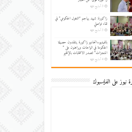
3 أسابيع ago
زاكورة: شهيد يهاجم “التغول الحكومي” في
لقاء تواصلي
3 أسابيع ago
بالفيديو..اتحاديو زاكورة ينتقدون حصيلة
الحكومة في الواحات ويراهنون على ”
المنجزات” لتصدر الانتخابات بالإقليم
4 أسابيع ago
 نيوز على الفايسبوك