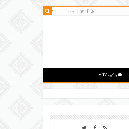
زاكورة TV