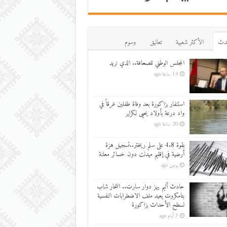
دث
اﻷكثر شعبية
تعاليق
وسوم
المجلس الوطني للصحافة.. الذي نريد
14 ساعة ago
استنفار بزاكورة بعد وفاة طفلين غرقاً في
واد درعة بأولاد يحيى لكراير
20 ساعة ago
بقوة 4.8 على سلم ريختر..تسجيل هزة
أرضية في إقليم ميدلت دون خسائر معلنة
يومين ago
حادث أليم يهز دوار سارت.. انتحار شاب
بتامكروت يعيد ملف الاضطرابات النفسية
لسطح الأحداث بزاكورة
3 أيام ago