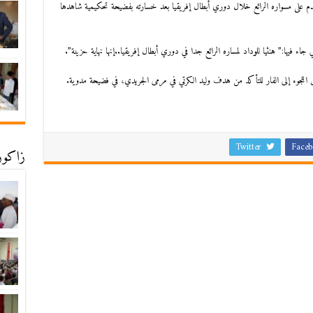
لقدم على مسواره الرائع خلال دوري أبطال إفريقيا بعد خسارته بفضيحة تحكيمية شاهدها
اء فيها:” هنئيا للوداد لمساره الرائع جدا في دوري أبطال إفريقيا..إنها نهاية حزينة”.
 اللجوء إلى الفار للتأكد من هدف وليد الكرتي في مرمى الجريدي، في فضيحة مدوية.
Twitter
Faceb
زاكورة