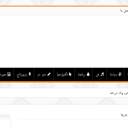
صل بنا
سياسة
فن
رياضة
تكنولوجيا
منبر حر
روبورتاج
صورة
ي واد درعة بأولاد يحيى لكراير
حزينة