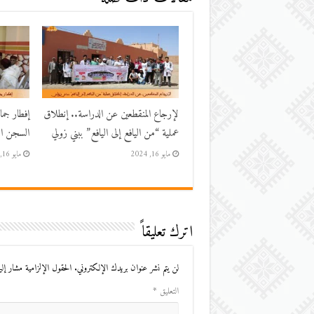
لإرجاع المنقطعين عن الدراسة.. إنطلاق
إفطار جم
عملية “من اليافع إلى اليافع” ببني زولي
السجن الم
مايو 16, 2024
مايو 16, 2024
اترك تعليقاً
لن يتم نشر عنوان بريدك الإلكتروني.
الحقول الإلزامية مشار إليه
التعليق
*