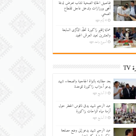
تفاصيل الحالة الصحية لشاب تعرض لدغة
أفعى بورزازات وتدخل عاجل للقطاع
الصحي
4 أيام ago
عمالة إقليم زاكورة تخلّد الذكرى السابعة
والعشرين لعيد العرش المجيد
أسبوع واحد ago
 TV
بعد مطالبته بالنواة الجامعية والصحة.. شهيد
يدعو أحزاب زاكورة للوحدة
3 أسابيع ago
عبد الرحيم شهيد يدق ناقوس الخطر حول
أزمة مياه الواحات بزاكورة
3 أسابيع ago
عبد الرحيم شهيد يدعو إلى وضع مصلحة
زاكورة فوق كل اعتبار