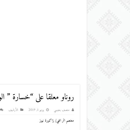
روناو معلقا على “خسارة ” الود
منصف بنعيسي
يونيو 1, 2019
اﻷرشيف
معتصم الر اقبي/ زاكورة نيوز