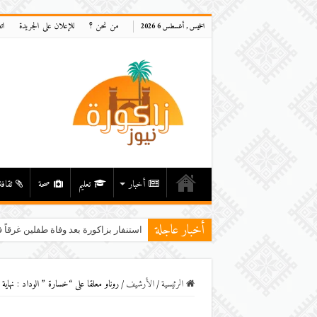
من نحن ؟
للإعلان على الجريدة
ات
الخميس , أغسطس 6 2026
أخبار
تعليم
صحة
ثقافة
أخبار عاجلة
استنفار بزاكورة بعد وفاة طفلين غرقاً ف
الرئيسية
/
اﻷرشيف
/
روناو معلقا على “خسارة ” الوداد : نهاية 