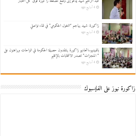
عبد الرحيم شهيد يدعو إلى وضع مصلحة زاكورة فوق كل اعتبار
4 أسابيع ago
زاكورة: شهيد يهاجم “التغول الحكومي” في لقاء تواصلي
4 أسابيع ago
بالفيديو..اتحاديو زاكورة ينتقدون حصيلة الحكومة في الواحات ويراهنون على
” المنجزات” لتصدر الانتخابات بالإقليم
4 أسابيع ago
زاكورة نيوز على الفايسبوك