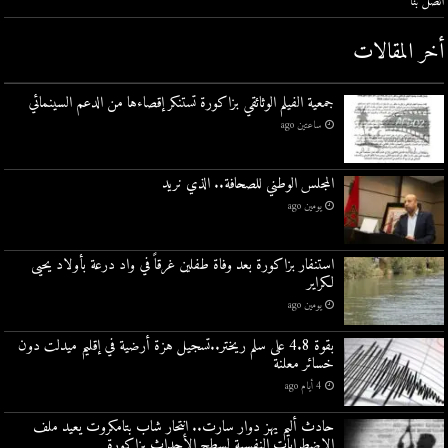
اتصل بنا
أخر المقالات
جمعية الفيلم الوثائقي بزاكورة تستنكر إقصاءها من الدعم السينمائي
ساعتين ago
المجلس الوطني للصحافة.. الذي نريد
يومين ago
استنفار بزاكورة بعد وفاة طفلين غرقاً في واد درعة بأولاد يحيى
لكراير
يومين ago
بقوة 4.8 على سلم ريختر..تسجيل هزة أرضية في إقليم ميدلت دون
خسائر معلنة
4 أيام ago
حادث أليم يهز دوار سارت.. انتحار شاب بتامكروت يعيد ملف
الاضطرابات النفسية لسطح الأحداث بزاكورة