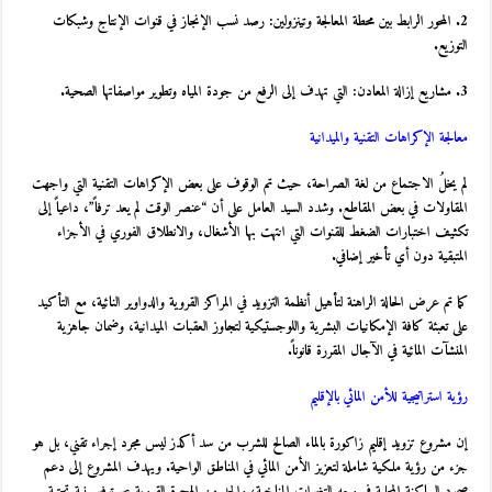
2. المحور الرابط بين محطة المعالجة وتينزولين: رصد نسب الإنجاز في قنوات الإنتاج وشبكات
التوزيع.
3. مشاريع إزالة المعادن: التي تهدف إلى الرفع من جودة المياه وتطوير مواصفاتها الصحية.
معالجة الإكراهات التقنية والميدانية
لم يخلُ الاجتماع من لغة الصراحة، حيث تم الوقوف على بعض الإكراهات التقنية التي واجهت
المقاولات في بعض المقاطع. وشدد السيد العامل على أن “عنصر الوقت لم يعد ترفاً”، داعياً إلى
تكثيف اختبارات الضغط للقنوات التي انتهت بها الأشغال، والانطلاق الفوري في الأجزاء
المتبقية دون أي تأخير إضافي.
كما تم عرض الحالة الراهنة لتأهيل أنظمة التزويد في المراكز القروية والدواوير النائية، مع التأكيد
على تعبئة كافة الإمكانيات البشرية واللوجستيكية لتجاوز العقبات الميدانية، وضمان جاهزية
المنشآت المائية في الآجال المقررة قانوناً.
رؤية استراتيجية للأمن المائي بالإقليم
إن مشروع تزويد إقليم زاكورة بالماء الصالح للشرب من سد أكدز ليس مجرد إجراء تقني، بل هو
جزء من رؤية ملكية شاملة لتعزيز الأمن المائي في المناطق الواحية. ويهدف المشروع إلى دعم
صمود الساكنة المحلية في وجه التغيرات المناخية، والحد من الهجرة القروية عبر توفير بنية تحتية