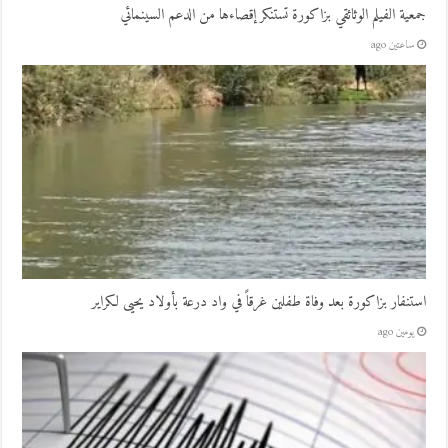
جمعية الفيلم الوثائقي بزاكورة تستنكر إقصاءها من الدعم السينمائي
ساعتين ago
استنفار بزاكورة بعد وفاة طفلين غرقاً في واد درعة بأولاد يحيى لكراير
يومين ago