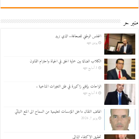
منبر حر
المجلس الوطني للصحافة.. الذي نريد
يومين ago
الكلاب الضالة بين حماية الحق في الحياة واحترام القانون
3 أسابيع ago
الواحات بإقليم زاكورة في ظل التغيرات المناخية .
4 أسابيع ago
الهاتف النقال داخل المؤسسات لتعليمية من السماح الى المنع النهائي
يونيو 7, 2026
تحقيق الاكتفاء الذاتي