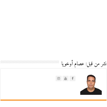
نشر من قبل: عصام أوخويا