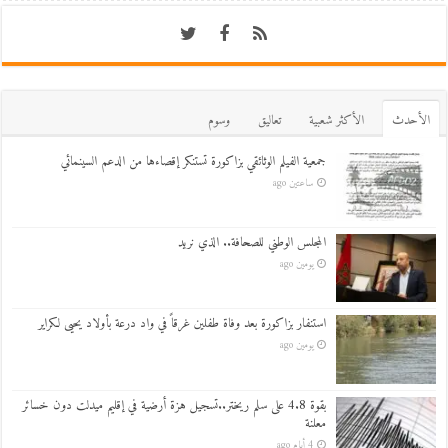
اﻷحدث
اﻷكثر شعبية
تعاليق
وسوم
جمعية الفيلم الوثائقي بزاكورة تستنكر إقصاءها من الدعم السينمائي
ساعتين ago
المجلس الوطني للصحافة.. الذي نريد
يومين ago
استنفار بزاكورة بعد وفاة طفلين غرقاً في واد درعة بأولاد يحيى لكراير
يومين ago
بقوة 4.8 على سلم ريختر..تسجيل هزة أرضية في إقليم ميدلت دون خسائر
معلنة
4 أيام ago