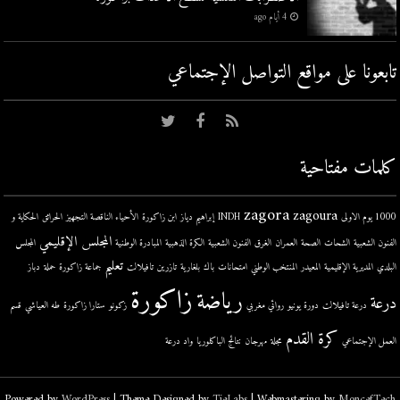
4 أيام ago
تابعونا على مواقع التواصل اﻹجتماعي
كلمات مفتاحية
zagora
zagoura
1000 يوم الاولى
INDH
إبراهيم دياز
ابن زاكورة
الأحياء الناقصة التجهيز
الحرائق
الحكاية و
المجلس الإقليمي
الفنون الشعبية
الشحات
الصحة
العمران
الغرق
الفنون الشعبية
الكرة الذهبية
المبادرة الوطنية
المجلس
تعليم
البلدي
المديرية الإقليمية
المعيدر
المنتخب الوطني
امتحانات
باك
بلغارية
تازرين
تافيلالت
جماعة زاكورة
حملة
دباز
زاكورة
رياضة
درعة
درعة تافيلالت
دورة يونيو
روائي مغربي
زكونو
ستارا زاكورة
طه العياشي
قسم
كرة القدم
العمل الإجتماعي
مجلة
مهرجان
نتائج الباكلوريا
واد درعة
Powered by
WordPress
| Theme Designed by
TieLabs
| Webmastering by
MoncefTech