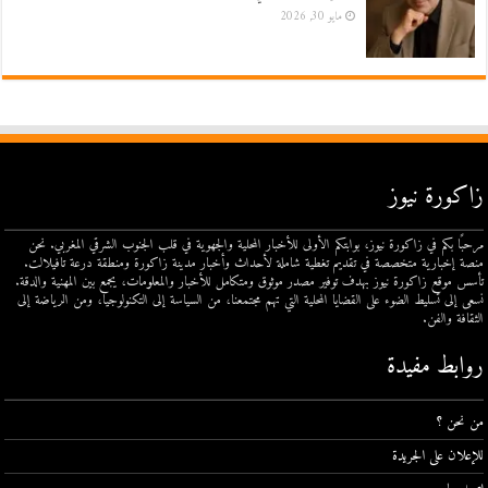
مايو 30, 2026
زاكورة نيوز
مرحبًا بكم في زاكورة نيوز، بوابتكم الأولى للأخبار المحلية والجهوية في قلب الجنوب الشرقي المغربي. نحن
منصة إخبارية متخصصة في تقديم تغطية شاملة لأحداث وأخبار مدينة زاكورة ومنطقة درعة تافيلالت.
تأسس موقع زاكورة نيوز بهدف توفير مصدر موثوق ومتكامل للأخبار والمعلومات، يجمع بين المهنية والدقة.
نسعى إلى تسليط الضوء على القضايا المحلية التي تهم مجتمعنا، من السياسة إلى التكنولوجيا، ومن الرياضة إلى
الثقافة والفن.
روابط مفيدة
من نحن ؟
للإعلان على الجريدة