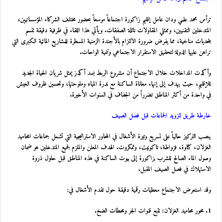
ترأس محمد علمي ودان عامل إقليم زاكورة اجتماعاً موسعاً بحضور مختلف الشركاء المؤسساتيين،
المتدخلين التقنيين، وممثلي المقاولات نائلة الصفقات. ويأتي هذا اللقاء في ظرفية دقيقة تتسم
بتحديات مناخية، مما يفرض ضرورة الالتزام بالأجندة الزمنية المسطرة للمشاريع المائية الكبرى التي
تراهن عليها الدولة لتحقيق الاستقرار الاجتماعي وتنمية الواحات.
وأكدت المداخلات خلال الاجتماع أن مشروع الربط بسد أكدز يمثل شريان الحياة الجديد
للإقليم، حيث يهدف إلى إنهاء معاناة الساكنة مع ندرة المياه وملوحتها، وتحسين ظروف العيش
في واحدة من أكثر المناطق تضرراً من الجفاف في السنوات الأخيرة.
خارطة طريق لتزويد الجماعات قبل فصل الصيف
ينصب التركيز حالياً على تسريع وتيرة الأشغال في المحاور الاستراتيجية التي تشمل جماعات امحاميد
الغزلان، كتاوة، فزواطة، تاكونيت، وتمكروت. الهدف المعلن والملزم لجميع المتدخلين هو ضمان
وصول الماء الصالح للشرب بزاكورة إلى بيوت الساكنة في هذه المناطق قبل حلول ذروة
الاستهلاك في فصل الصيف المقبل.
وقد استعرض الاجتماع معطيات رقمية دقيقة حول تقدم الأشغال في:
1. محور محاميد الغزلان: تتبع قنوات الجر ومحطات الضخ.