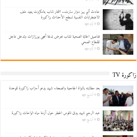
حادث أليم يهز دوار سارت.. انتحار شاب بتامكروت يعيد ملف
الاضطرابات النفسية لسطح الأحداث بزاكورة
4 أيام ago
تفاصيل الحالة الصحية لشاب تعرض لدغة أفعى بورزازات وتدخل عاجل
للقطاع الصحي
5 أيام ago
زاكورة TV
بعد مطالبته بالنواة الجامعية والصحة.. شهيد يدعو أحزاب زاكورة للوحدة
4 أسابيع ago
عبد الرحيم شهيد يدق ناقوس الخطر حول أزمة مياه الواحات بزاكورة
4 أسابيع ago