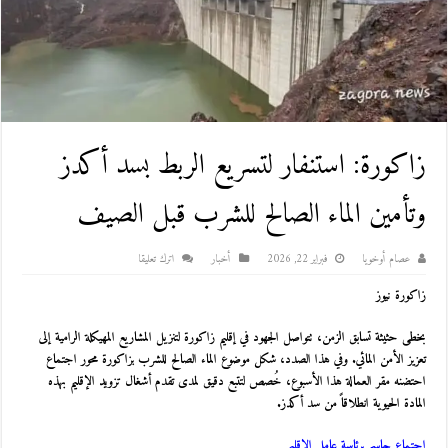
زاكورة: استنفار لتسريع الربط بسد أكدز
وتأمين الماء الصالح للشرب قبل الصيف
عصام أوخويا
فبراير 22, 2026
أخبار
اترك تعليقا
زاكورة نيوز
بخطى حثيثة تسابق الزمن، تتواصل الجهود في إقليم زاكورة لتنزيل المشاريع المهيكلة الرامية إلى
تعزيز الأمن المائي. وفي هذا الصدد، شكل موضوع الماء الصالح للشرب بزاكورة محور اجتماع
احتضنه مقر العمالة هذا الأسبوع، خُصص لتتبع دقيق لمدى تقدم أشغال تزويد الإقليم بهذه
المادة الحيوية انطلاقاً من سد أكدز.
اجتماع حاسم برئاسة عامل الإقليم