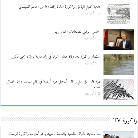
جمعية الفيلم الوثائقي بزاكورة تستنكر إقصاءها من الدعم السينمائي
3 أيام ago
المجلس الوطني للصحافة.. الذي نريد
4 أيام ago
استنفار بزاكورة بعد وفاة طفلين غرقاً في واد درعة بأولاد يحيى لكراير
5 أيام ago
بقوة 4.8 على سلم ريختر..تسجيل هزة أرضية في إقليم ميدلت دون خسائر
معلنة
6 أيام ago
زاكورة TV
بعد مطالبته بالنواة الجامعية والصحة.. شهيد يدعو أحزاب زاكورة للوحدة