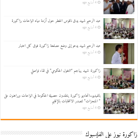
4 أسابيع ago
عبد الرحيم شهيد يدق ناقوس الخطر حول أزمة مياه الواحات بزاكورة
4 أسابيع ago
عبد الرحيم شهيد يدعو إلى وضع مصلحة زاكورة فوق كل اعتبار
4 أسابيع ago
زاكورة: شهيد يهاجم “التغول الحكومي” في لقاء تواصلي
4 أسابيع ago
بالفيديو..اتحاديو زاكورة ينتقدون حصيلة الحكومة في الواحات ويراهنون على
” المنجزات” لتصدر الانتخابات بالإقليم
4 أسابيع ago
زاكورة نيوز على الفايسبوك