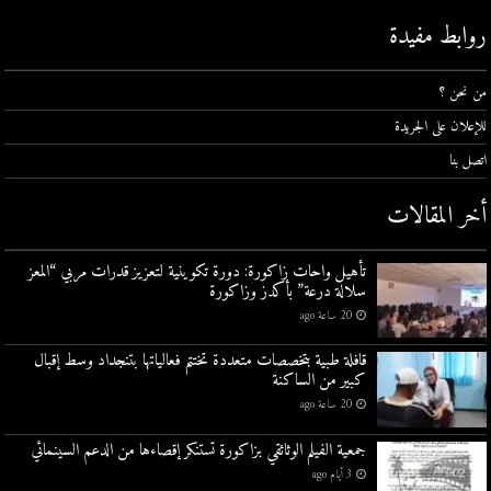
روابط مفيدة
من نحن ؟
للإعلان على الجريدة
اتصل بنا
أخر المقالات
تأهيل واحات زاكورة: دورة تكوينية لتعزيز قدرات مربي “المعز
سلالة درعة” بأكدز وزاكورة
20 ساعة ago
قافلة طبية بتخصصات متعددة تختتم فعالياتها بتنجداد وسط إقبال
كبير من الساكنة
20 ساعة ago
جمعية الفيلم الوثائقي بزاكورة تستنكر إقصاءها من الدعم السينمائي
3 أيام ago