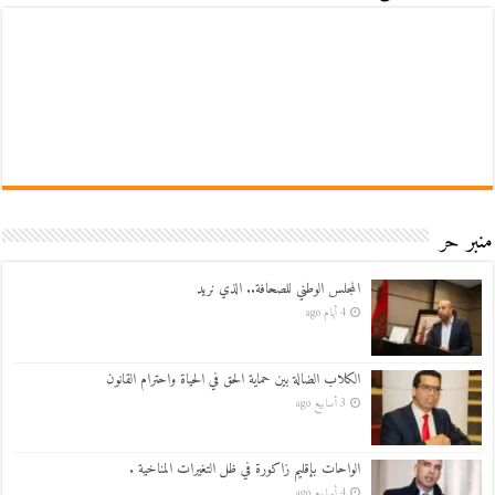
منبر حر
المجلس الوطني للصحافة.. الذي نريد
4 أيام ago
الكلاب الضالة بين حماية الحق في الحياة واحترام القانون
3 أسابيع ago
الواحات بإقليم زاكورة في ظل التغيرات المناخية .
4 أسابيع ago