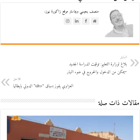
منصف بنعيسي ويبماستر موقع زاكورة نيوز.
السابق
بلاغ لوزارة التعليم: توقيت الدراسة الجديد
سيمكن من الدخول والخروج في ضوء النهار
اللاحق
العزاوي يفوز بسباق “ulto” الدولي بايطاليا
مقالات ذات صلة