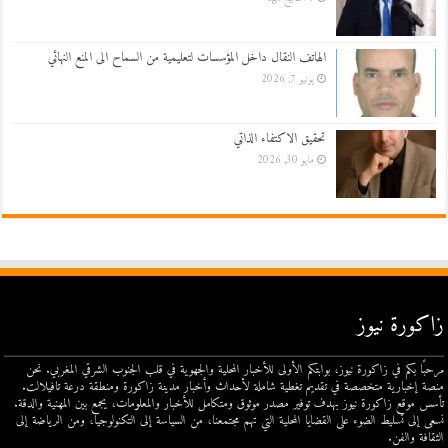
الهاتف النقال داخل المؤسسات لتعليمية من السماح الى المنع النهائي
يونيو 7, 2026
تحقيق الاكتفاء الذاتي
مايو 30, 2026
زاكورة نيوز
مرحبًا بكم في زاكورة نيوز، بوابتكم الأولى للأخبار المحلية والجهوية في قلب الجنوب الشرقي المغربي. نحن
منصة إخبارية متخصصة في تقديم تغطية شاملة لأحداث وأخبار مدينة زاكورة ومنطقة درعة تافيلالت.
تأسس موقع زاكورة نيوز بهدف توفير مصدر موثوق ومتكامل للأخبار والمعلومات، يجمع بين المهنية والدقة.
نسعى إلى تسليط الضوء على القضايا المحلية التي تهم مجتمعنا، من السياسة إلى التكنولوجيا، ومن الرياضة إلى
الثقافة والفن.