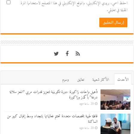
احفظ اسمي، بريدي الإلكتروني، والموقع الإلكتروني في هذا المتصفح لاستخدامها المرة
المقبلة في تعليقي.
اﻷحدث
اﻷكثر شعبية
تعاليق
وسوم
تأهيل واحات زاكورة: دورة تكوينية لتعزيز قدرات مربي “المعز سلالة
درعة” بأكدز وزاكورة
20 ساعة ago
قافلة طبية بتخصصات متعددة تختتم فعالياتها بتنجداد وسط إقبال كبير من
الساكنة
20 ساعة ago