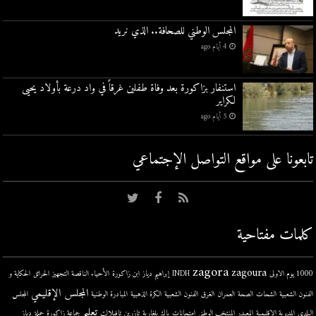
المجلس الوطني للصحافة.. الذي نريد
4 أيام ago
استنفار بزاكورة بعد وفاة طفلين غرقاً في واد درعة بأولاد يحيى
لكراير
5 أيام ago
تابعونا على مواقع التواصل اﻹجتماعي
كلمات مفتاحية
zagora
zagoura
1000 يوم الاولى
INDH
إبراهيم دياز
ابن زاكورة
الأحياء الناقصة التجهيز
الحرائق
الحكاية و
المجلس الإقليمي
الفنون الشعبية
الشحات
الصحة
العمران
الغرق
الفنون الشعبية
الكرة الذهبية
المبادرة الوطنية
المجلس
تعليم
البلدي
المديرية الإقليمية
المعيدر
المنتخب الوطني
امتحانات
باك
بلغارية
تازرين
تافيلالت
جماعة زاكورة
حملة
دباز