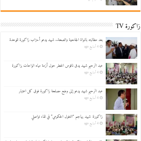
زاكورة TV
بعد مطالبته بالنواة الجامعية والصحة.. شهيد يدعو أحزاب زاكورة للوحدة
4 أسابيع ago
عبد الرحيم شهيد يدق ناقوس الخطر حول أزمة مياه الواحات بزاكورة
4 أسابيع ago
عبد الرحيم شهيد يدعو إلى وضع مصلحة زاكورة فوق كل اعتبار
4 أسابيع ago
زاكورة: شهيد يهاجم “التغول الحكومي” في لقاء تواصلي
4 أسابيع ago