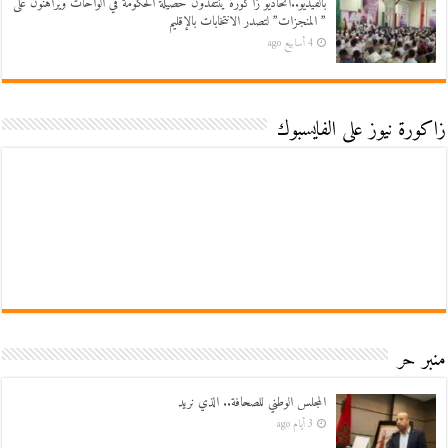
بالفيديو..اتحاديو زاكورة ينتقدون حصيلة الحكومة في الواحات ويراهنون على
” المنجزات” لتصدر الانتخابات بالإقليم
4 أسابيع ago
زاكورة نيوز على الفايسبوك
منبر حر
المجلس الوطني للصحافة.. الذي نريد
3 أيام ago