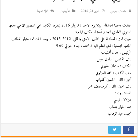
منصف بنعيسي
فبراير 21, 2016
اﻷرشيف
اترك تعليقا
عقدت جمعية اصدقاء البيئة يوم الاحد 31 يناير 2016 بمقرها الكائين بحي المنصور الذهبي جمعها
السنوي العادي لتجديد أعضاء مكتب الجمعية
حيث تمت المصادقة على التقرير الادبي والمالي 2012-2015 . وبعد ذلك تم اختبار المكتب
الجديد للجمعية الذي انظم اليه 5 اعضاء جدد حوالي 60 % :
الرئيس : جمال أقشباب
نائب الرئيس : عادل مومن
الكاتب : دحمان لغفيري
نائب الكاتب : محمد الغزاوي
أمين المال : الحسين أقشباب
نائب امين المال : كومناصف عمر
المستشارون :
غزلان اقرميم
عبد الجبار بنطالب
نجيب عبد الوهاب