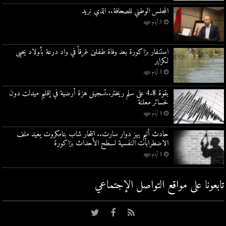
المجلس الوطني للصحافة.. الذي نريد
3 أيام ago
استنفار بزاكورة بعد وفاة طفلين غرقاً في واد درعة بأولاد يحيى
لكراير
3 أيام ago
بقوة 4.8 على سلم ريختر..تسجيل هزة أرضية في إقليم ميدلت دون
خسائر معلنة
5 أيام ago
حادث أليم يهز دوار سارت.. انتحار شاب بتامكروت يعيد ملف
الاضطرابات النفسية لسطح الأحداث بزاكورة
5 أيام ago
تابعونا على مواقع التواصل اﻹجتماعي