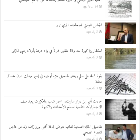
24 ساعة ago
المجلس الوطني للصحافة.. الذي نريد
3 أيام ago
استنفار بزاكورة بعد وفاة طفلين غرقاً في واد درعة بأولاد يحيى لكراير
3 أيام ago
بقوة 4.8 على سلم ريختر..تسجيل هزة أرضية في إقليم ميدلت دون خسائر
معلنة
5 أيام ago
حادث أليم يهز دوار سارت.. انتحار شاب بتامكروت يعيد ملف
الاضطرابات النفسية لسطح الأحداث بزاكورة
5 أيام ago
تفاصيل الحالة الصحية لشاب تعرض لدغة أفعى بورزازات وتدخل عاجل
للقطاع الصحي
6 أيام ago