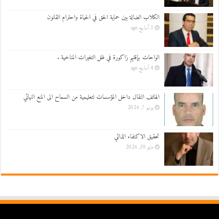
الكلاب الضالة بين حماية الحق في الحياة واحترام القانون
3 أسابيع ago
الواحات بإقليم زاكورة في ظل التغيرات المناخية .
4 أسابيع ago
الهاتف النقال داخل المؤسسات لتعليمية من السماح الى المنع النهائي
يونيو 7, 2026
تحقيق الاكتفاء الذاتي
مايو 30, 2026