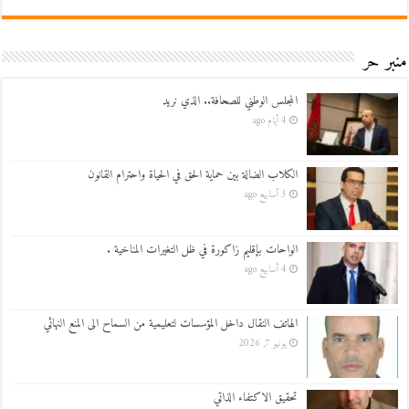
منبر حر
المجلس الوطني للصحافة.. الذي نريد
4 أيام ago
الكلاب الضالة بين حماية الحق في الحياة واحترام القانون
3 أسابيع ago
الواحات بإقليم زاكورة في ظل التغيرات المناخية .
4 أسابيع ago
الهاتف النقال داخل المؤسسات لتعليمية من السماح الى المنع النهائي
يونيو 7, 2026
تحقيق الاكتفاء الذاتي