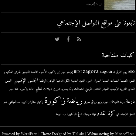
5 أيام ago
تابعونا على مواقع التواصل اﻹجتماعي
كلمات مفتاحية
zagora
zagoura
1000 يوم الاولى
INDH
إبراهيم دياز
ابن زاكورة
الأحياء الناقصة التجهيز
الحرائق
الحكاية و
المجلس الإقليمي
الفنون الشعبية
الشحات
الصحة
العمران
الغرق
الفنون الشعبية
الكرة الذهبية
المبادرة الوطنية
المجلس
تعليم
البلدي
المديرية الإقليمية
المعيدر
المنتخب الوطني
امتحانات
باك
بلغارية
تازرين
تافيلالت
جماعة زاكورة
حملة
دباز
زاكورة
رياضة
درعة
درعة تافيلالت
دورة يونيو
روائي مغربي
زكونو
ستارا زاكورة
طه العياشي
قسم
كرة القدم
العمل الإجتماعي
مجلة
مهرجان
نتائج الباكلوريا
واد درعة
Powered by
WordPress
| Theme Designed by
TieLabs
| Webmastering by
MoncefTech