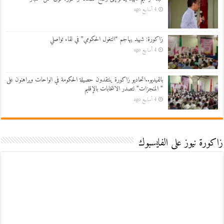
4 أسابيع ago
زاكورة: شهيد يهاجم “التغول الحكومي” في لقاء تواصلي
4 أسابيع ago
بالفيديو..اتحاديو زاكورة ينتقدون حصيلة الحكومة في الواحات ويراهنون على
” المنجزات” لتصدر الانتخابات بالإقليم
4 أسابيع ago
زاكورة نيوز على الفايسبوك