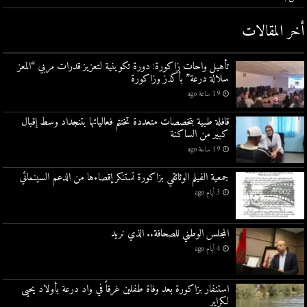
أخر المقالات
تأهيل واحات زاكورة: دورة تكوينية لتعزيز قدرات مربي “المعز
سلالة درعة” بأكدز وزاكورة
19 ساعة ago
قافلة طبية بتخصصات متعددة تختتم فعالياتها بتنجداد وسط إقبال
كبير من الساكنة
19 ساعة ago
جمعية الفيلم الوثائقي بزاكورة تستنكر إقصاءها من الدعم السينمائي
3 أيام ago
المجلس الوطني للصحافة.. الذي نريد
4 أيام ago
استنفار بزاكورة بعد وفاة طفلين غرقاً في واد درعة بأولاد يحيى
لكراير