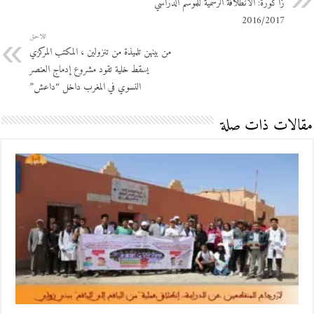
زاكورة: الانطلاقة الرسمية للموسم الدراسي
2016/2017
اللاحق
من بينهن تلميذة من تنزولين ، المكتب المركزي
يسقط خلية تقود مشروع إدماج العنصر
النسوي في المغرب داخل “داعش”
مقالات ذات صلة