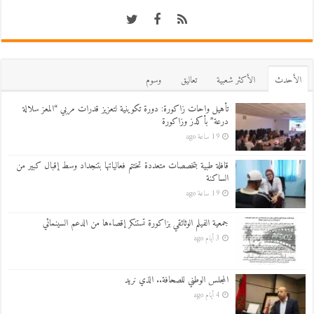
اﻷحدث
اﻷكثر شعبية
تعاليق
وسوم
تأهيل واحات زاكورة: دورة تكوينية لتعزيز قدرات مربي “المعز سلالة
درعة” بأكدز وزاكورة
19 ساعة ago
قافلة طبية بتخصصات متعددة تختتم فعالياتها بتنجداد وسط إقبال كبير من
الساكنة
19 ساعة ago
جمعية الفيلم الوثائقي بزاكورة تستنكر إقصاءها من الدعم السينمائي
3 أيام ago
المجلس الوطني للصحافة.. الذي نريد
4 أيام ago