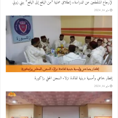
لإرجاع المنقطعين عن الدراسة.. إنطلاق عملية “من اليافع إلى اليافع” ببني زولي
مايو 16, 2024
إفطار جماعي وأمسية دينية لفائدة نزلاء السجن المحلي بزاكورة
مايو 16, 2024