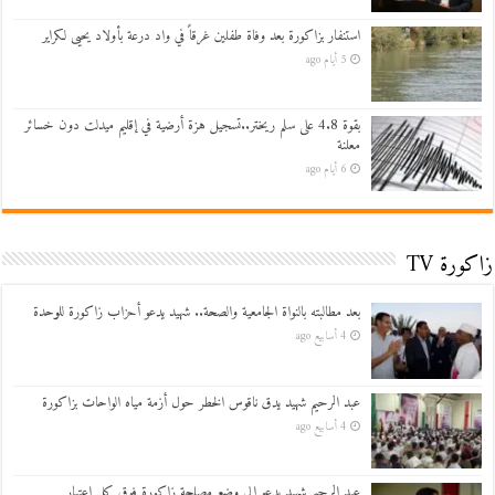
استنفار بزاكورة بعد وفاة طفلين غرقاً في واد درعة بأولاد يحيى لكراير
5 أيام ago
بقوة 4.8 على سلم ريختر..تسجيل هزة أرضية في إقليم ميدلت دون خسائر
معلنة
6 أيام ago
زاكورة TV
بعد مطالبته بالنواة الجامعية والصحة.. شهيد يدعو أحزاب زاكورة للوحدة
4 أسابيع ago
عبد الرحيم شهيد يدق ناقوس الخطر حول أزمة مياه الواحات بزاكورة
4 أسابيع ago
عبد الرحيم شهيد يدعو إلى وضع مصلحة زاكورة فوق كل اعتبار