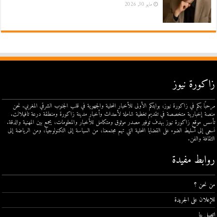
مايو 30, 2026
زاكورة نيوز
مرحبًا بكم في زاكورة نيوز، بوابتكم الأولى للأخبار المحلية والجهوية في قلب الجنوب الشرقي المغربي. نحن
منصة إخبارية متخصصة في تقديم تغطية شاملة لأحداث وأخبار مدينة زاكورة ومنطقة درعة تافيلالت.
تأسس موقع زاكورة نيوز بهدف توفير مصدر موثوق ومتكامل للأخبار والمعلومات، يجمع بين المهنية والدقة.
نسعى إلى تسليط الضوء على القضايا المحلية التي تهم مجتمعنا، من السياسة إلى التكنولوجيا، ومن الرياضة إلى
الثقافة والفن.
روابط مفيدة
من نحن ؟
للإعلان على الجريدة
اتصل بنا