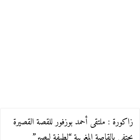
زاكورة : ملتقى أحمد بوزفور للقصة القصيرة
يحتفي بالقاصة المغربية “لطيفة لبصير”