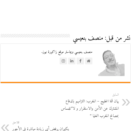
نشر من قبل: منصف بنعيسي
منصف بنعيسي ويبماستر موقع زاكورة نيوز.
السابق
بيان قمة الخليج – المغرب: التزامهم بالدفاع
المشترك عن الأمن والاستقرار و لا”للمساس
بمصالح المغرب العليا “
اللاحق
بنكيران يرفض أي زيادة مباشرة في الأجور