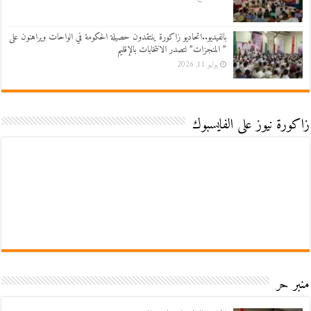
بالفيديو..اتحاديو زاكورة ينتقدون حصيلة الحكومة في الواحات ويراهنون على
” المنجزات” لتصدر الانتخابات بالإقليم
يوليو 11, 2026
زاكورة نيوز على الفايسبوك
منبر حر