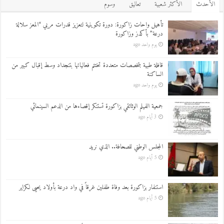
اﻷحدث
اﻷكثر شعبية
تعاليق
وسوم
تأهيل واحات زاكورة: دورة تكوينية لتعزيز قدرات مربي “المعز سلالة
درعة” بأكدز وزاكورة
يوم واحد ago
قافلة طبية بتخصصات متعددة تختتم فعالياتها بتنجداد وسط إقبال كبير من
الساكنة
يوم واحد ago
جمعية الفيلم الوثائقي بزاكورة تستنكر إقصاءها من الدعم السينمائي
3 أيام ago
المجلس الوطني للصحافة.. الذي نريد
5 أيام ago
استنفار بزاكورة بعد وفاة طفلين غرقاً في واد درعة بأولاد يحيى لكراير
5 أيام ago