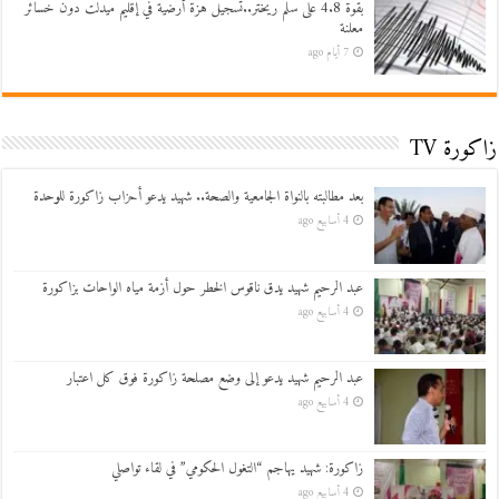
بقوة 4.8 على سلم ريختر..تسجيل هزة أرضية في إقليم ميدلت دون خسائر
معلنة
7 أيام ago
زاكورة TV
بعد مطالبته بالنواة الجامعية والصحة.. شهيد يدعو أحزاب زاكورة للوحدة
4 أسابيع ago
عبد الرحيم شهيد يدق ناقوس الخطر حول أزمة مياه الواحات بزاكورة
4 أسابيع ago
عبد الرحيم شهيد يدعو إلى وضع مصلحة زاكورة فوق كل اعتبار
4 أسابيع ago
زاكورة: شهيد يهاجم “التغول الحكومي” في لقاء تواصلي
4 أسابيع ago