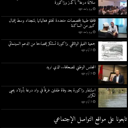
سلالة درعة” بأكدز وزاكورة
يوم واحد ago
قافلة طبية بتخصصات متعددة تختتم فعالياتها بتنجداد وسط إقبال
كبير من الساكنة
يوم واحد ago
جمعية الفيلم الوثائقي بزاكورة تستنكر إقصاءها من الدعم السينمائي
3 أيام ago
المجلس الوطني للصحافة.. الذي نريد
5 أيام ago
استنفار بزاكورة بعد وفاة طفلين غرقاً في واد درعة بأولاد يحيى
لكراير
5 أيام ago
تابعونا على مواقع التواصل اﻹجتماعي