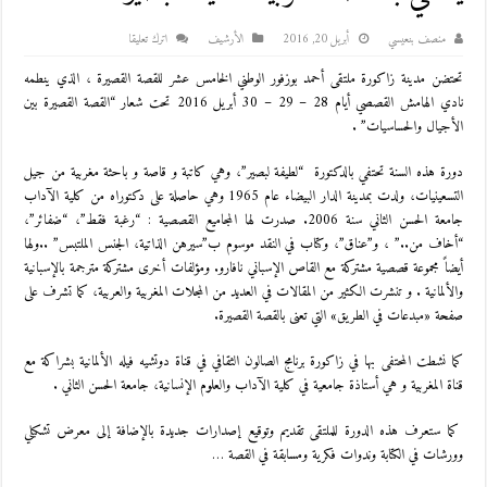
منصف بنعيسي
أبريل 20, 2016
اﻷرشيف
اترك تعليقا
تحتضن مدينة زاكورة ملتقى أحمد بوزفور الوطني الخامس عشر للقصة القصيرة ، الذي ينطمه
نادي الهامش القصصي أيام 28 – 29 – 30 أبريل 2016 تحت شعار “القصة القصيرة بين
الأجيال والحساسيات” .
دورة هذه السنة تحتفي بالدكتورة “لطيفة لبصير”
، وهي كاتبة و قاصة و باحثة مغربية من جيل
التسعينيات، ولدت بمدينة الدار البيضاء عام 1965 وهي حاصلة على دكتوراه من كلية الآداب
جامعة الحسن الثاني سنة 2006.
صدرت لها المجاميع القصصية : “رغبة فقط”، “ضفائر”،
“أخاف من..” ، و”عناق”، وكتاب في النقد موسوم ب”سيرهن الذاتية، الجنس الملتبس” ..ولها
أيضاً مجموعة قصصية مشتركة مع القاص الإسباني نافارو. ومؤلفات أخرى مشتركة مترجمة بالإسبانية
والألمانية . و تنشرت الكثير من المقالات في العديد من المجلات المغربية والعربية، كما تشرف على
صفحة «مبدعات في الطريق» التي تعنى بالقصة القصيرة.
كما نشطت المحتفى بها في زاكورة برنامج الصالون الثقافي في قناة دوتشيه فيله الألمانية بشراكة مع
قناة المغربية و هي أستاذة جامعية في كلية الآداب والعلوم الإنسانية، جامعة الحسن الثاني .
كما ستعرف هذه الدورة للملتقى تقديم وتوقيع إصدارات جديدة بالإضافة إلى معرض تشكيلي
وورشات في الكتابة وندوات فكرية ومسابقة في القصة …